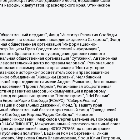
жное Демократическое Движение Весна, Верховный Совет
та народных депутатов Красноярского края, Этническое
, Дальневосточное общественное движение "Маяк", Санкт-Петербургская ЛГБТ-инициативная группа "Выход", Инициативная группа ЛГБТ+ "Реверс", Алексеев Андрей Викторович, Бекбулатова Таисия Львовна, Беляев Иван Михайлович, Владыкина Елена Сергеевна, Гельман Марат Александрович, Никульшина Вероника Юрьевна, Толоконникова Надежда Андреевна, Шендерович Виктор Анатольевич, Общество с ограниченной ответственностью "Данное сообщение", Общество с ограниченной ответственностью Издательский дом "Новая глава", Айнбиндер Александра Александровна, Московский комьюнити-центр для ЛГБТ+инициатив, Благотворительный фонд развития филантропии, Deutsche Welle (Германия, Kurt-Schumacher-Strasse 3, 53113 Bonn), Борзунова Мария Михайловна, Воробьев Виктор Викторович, Голубева Анна Львовна, Константинова Алла Михайловна, Малкова Ирина Владимировна, Мурадов Мурад Абдулгалимович, Осетинская Елизавета Николаевна, Понасенков Евгений Николаевич, Ганапольский Матвей Юрьевич, Киселев Евгений Алексеевич, Борухович Ирина Григорьевна, Дремин Иван Тимофеевич, Дубровский Дмитрий Викторович, Красноярская региональная общественная организация поддержки и развития альтернативных образовательных технологий и межкультурных коммуникаций "ИНТЕРРА", Маяковская Екатерина Алексеевна, Фейгин Марк Захарович, Филимонов Андрей Викторович, Дзугкоева Регина Николаевна, Доброхотов Роман Александрович, Дудь Юрий Александрович, Елкин Сергей Владимирович, Кругликов Кирилл Игоревич, Сабунаева Мария Леонидовна, Семенов Алексей Владимирович, Шаинян Карен Багратович, Шульман Екатерина Михайловна, Асафьев Артур Валерьевич, Вахштайн Виктор Семенович, Венедиктов Алексей Алексеевич, Лушникова Екатерина Евгеньевна, Волков Леонид Михайлович, Невзоров Александр Глебович, Пархоменко Сергей Борисович, Сироткин Ярослав Николаевич, Кара-Мурза Владимир Владимирович, Баранова Наталья Владимировна, Гозман Леонид Яковлевич, Кагарлицкий Борис Юльевич, Климарев Михаил Валерьевич, Милов Владимир Станиславович, Автономная некоммерческая организация Краснодарский центр современного искусства "Типография", Моргенштерн Алишер Тагирович, Соболь Любовь Эдуардовна, Общество с ограниченной ответственностью "ЛИЗА НОРМ", Каспаров Гарри Кимович, Ходорковский Михаил Борисович, Общество с ограниченной ответственностью "Апрельские тезисы", Данилович Ирина Брониславовна, Кашин Олег Владимирович, Петров Николай Владимирович, Пивоваров Алексей Владимирович, Соколов Михаил Владимирович, Цветкова Юлия Владимировна, Чичваркин Евгений Александрович, Комитет против пыток/Команда против пыток, Общество с ограниченной ответственностью "Первый научный", Общество с ограниченной ответственностью "Вертолет и ко", Белоцерковская Вероника Борисовна, Кац Максим Евгеньевич, Лазарева Татьяна Юрьевна, Шаведдинов Руслан Табризович, Яшин Илья Валерьевич, Общество с ограниченной ответственностью "Иноагент ААВ", Алешковский Дмитрий Петрович, Альбац Евгения Марковна, Быков Дмитрий Львович, Галямина Юлия Евгеньевна, Лойко Сергей Леонидович, Мартынов Кирилл Константинович, Медведев Сергей Александрович, Крашенинников Федор Геннадиевич, Гордеева Катерина Вл