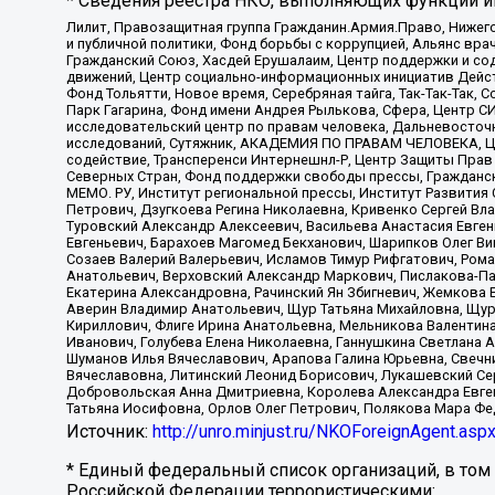
* Сведения реестра НКО, выполняющих функции ин
Лилит, Правозащитная группа Гражданин.Армия.Право, Нижего
и публичной политики, Фонд борьбы с коррупцией, Альянс вр
Гражданский Союз, Хасдей Ерушалаим, Центр поддержки и сод
движений, Центр социально-информационных инициатив Дейс
Фонд Тольятти, Новое время, Серебряная тайга, Так-Так-Так,
Парк Гагарина, Фонд имени Андрея Рылькова, Сфера, Центр С
исследовательский центр по правам человека, Дальневосточн
исследований, Сутяжник, АКАДЕМИЯ ПО ПРАВАМ ЧЕЛОВЕКА, Це
содействие, Трансперенси Интернешнл-Р, Центр Защиты Прав
Северных Стран, Фонд поддержки свободы прессы, Гражданск
МЕМО. РУ, Институт региональной прессы, Институт Развити
Петрович, Дзугкоева Регина Николаевна, Кривенко Сергей В
Туровский Александр Алексеевич, Васильева Анастасия Евген
Евгеньевич, Барахоев Магомед Бекханович, Шарипков Олег В
Созаев Валерий Валерьевич, Исламов Тимур Рифгатович, Рома
Анатольевич, Верховский Александр Маркович, Пислакова-Па
Екатерина Александровна, Рачинский Ян Збигневич, Жемкова 
Аверин Владимир Анатольевич, Щур Татьяна Михайловна, Щур
Кириллович, Флиге Ирина Анатольевна, Мельникова Валентин
Иванович, Голубева Елена Николаевна, Ганнушкина Светлана 
Шуманов Илья Вячеславович, Арапова Галина Юрьевна, Свечн
Вячеславовна, Литинский Леонид Борисович, Лукашевский Се
Добровольская Анна Дмитриевна, Королева Александра Евген
Татьяна Иосифовна, Орлов Олег Петрович, Полякова Мара Фе
Источник:
http://unro.minjust.ru/NKOForeignAgent.asp
* Единый федеральный список организаций, в том
Российской Федерации террористическими: