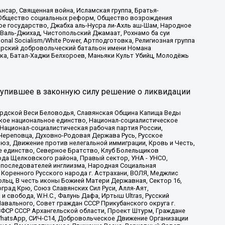
сар, Священная война, Исламская группа, Братья-
а, Общество социальных реформ, Общество возрождения
ое государство, Джабха аль-Нусра ли-Ахль аш-Шам, Народное
 Валь-Джихад, Чистопольский Джамаат, Рохнамо ба суи
nal Socialism/White Power, Артподготовка, Религиозная группа
атарский добровольческий батальон имени Номана
ка, Батал-Хаджи Белхороев, Маньяки Культ Убийц, Молодёжь
тупившее в законную силу решение о ликвидации
ардской Веси Беловодья, Славянская Община Капища Веды
ское национальное единство, Национал-социалистическое
 Национал-социалистическая рабочая партия России,
Череповца, Духовно-Родовая Держава Русь, Русское
з, Движение против нелегальной иммиграции, Кровь и Честь,
е единство, Северное Братство, Клуб Болельщиков
ода Щелковского района, Правый сектор, УНА - УНСО,
ие последователей инглиизма, Народная Социальная
 Коренного Русского народа г. Астрахани, ВОЛЯ, Меджлис
льц, В честь иконы Божией Матери Державная, Сектор 16,
рад Крю, Союз Славянских Сил Руси, Алля-Аят,
 свобода, W.H.С., Фалунь Дафа, Иртыш Ultras, Русский
вального, Совет граждан СССР Прикубанского округа г.
ФСР СССР Архангельской области, Проект Штурм, Граждане
, WhatsApp, СИЧ-С14, Добровольческое Движение Организации