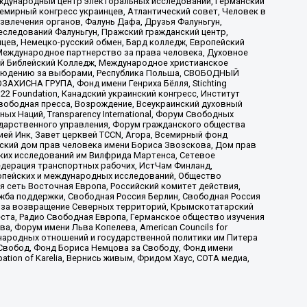
ждународный центр электоральных исследований, Германский
мирный конгресс украинцев, Атлантический совет, Человек в
звлечения органов, Фалунь Дафа, Друзья Фалуньгун,
еследований Фалуньгун, Пражский гражданский центр,
цев, Немецко-русский обмен, Бард колледж, Европейский
Международное партнерство за права человека, Духовное
ый Библейский Колледж, Международное христианское
аблюдению за выборами, Республика Польша, СВОБОДНЫЙ
АХИСНА ГРУПА, Фонд имени Генриха Бёлля, Stichting
t 22 Foundation, Канадский украинский конгресс, Институт
вободная пресса, Возрождение, Всеукраинский духовный
х Наций, Transparеncy International, Форум Свободных
ударственного управления, Форум гражданского общества
ией Инк, Завет церквей TCCN, Агора, Всемирный фонд
сский дом прав человека имени Бориса Звозскова, Дом прав
ских исследований им Вилфрида Мартенса, Сетевое
едерация транспортных рабочих, ИстЧам Финланд,
ропейских и международных исследований, Общество
я сеть Восточная Европа, Российский комитет действия,
жба поддержки, Свободная Россия Берлин, Свободная Россия
оюз за возвращение Северных территорий, Крымскотатарский
 креста, Радио Свободная Европа, Германское общество изучения
 Форум имени Льва Копелева, American Councils for
международных отношений и государственной политики им Питера
Свобод, Фонд Бориса Немцова за Свободу, Фонд имени
ion of Karelia, Вернись живым, Фридом Хаус, СОТА медиа,