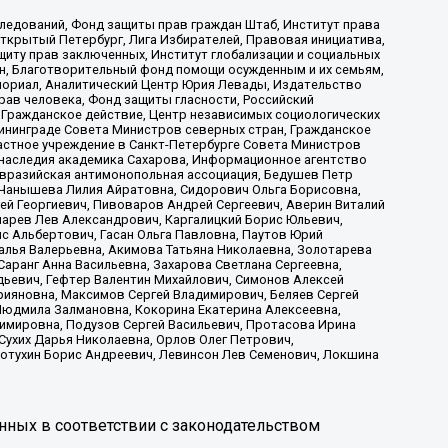
ледований, Фонд защиты прав граждан Штаб, Институт права
Открытый Петербург, Лига Избирателей, Правовая инициатива,
иту прав заключенных, Институт глобализации и социальных
н, Благотворительный фонд помощи осужденным и их семьям,
Мемориал, Аналитический Центр Юрия Левады, Издательство
рав человека, Фонд защиты гласности, Российский
 Гражданское действие, Центр независимых социологических
ининграде Совета Министров северных стран, Гражданское
астное учреждение в Санкт-Петербурге Совета Министров
 наследия академика Сахарова, Информационное агентство
Евразийская антимонопольная ассоциация, Бедушев Петр
 Чанышева Лилия Айратовна, Сидорович Ольга Борисовна,
гей Георгиевич, Пивоваров Андрей Сергеевич, Аверин Виталий
марев Лев Александрович, Каргалицкий Борис Юльевич,
с Альбертович, Гасан Ольга Павловна, Паутов Юрий
алья Валерьевна, Акимова Татьяна Николаевна, Золотарева
аранг Анна Васильевна, Захарова Светлана Сергеевна,
дьевич, Гефтер Валентин Михайлович, Симонов Алексей
рияновна, Максимов Сергей Владимирович, Беляев Сергей
 Людмила Залмановна, Кокорина Екатерина Алексеевна,
имировна, Подузов Сергей Васильевич, Протасова Ирина
Сухих Дарья Николаевна, Орлов Олег Петрович,
отухин Борис Андреевич, Левинсон Лев Семенович, Локшина
нных в соответствии с законодательством