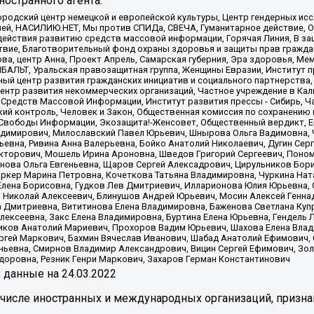
остранного агента:
родский центр немецкой и европейской культуры, Центр гендерных исс
ачей, НАСИЛИЮ.НЕТ, Мы против СПИДа, СВЕЧА, Гуманитарное действие, 
ействия развитию средств массовой информации, Горячая Линия, В защ
твие, Благотворительный фонд охраны здоровья и защиты прав гражда
 Сова, центр Анна, Проект Апрель, Самарская губерния, Эра здоровья, 
ИБАЛЬТ, Уральская правозащитная группа, Женщины Евразии, Институт п
ый центр развития гражданских инициатив и социального партнерства,
нтр развития некоммерческих организаций, Частное учреждение в Кал
 Средств Массовой Информации, Институт развития прессы - Сибирь, Ч
ий контроль, Человек и Закон, Общественная комиссия по сохранению
я Свободы Информации, Экозащита!-Женсовет, Общественный вердикт, 
ладимирович, Милославский Павел Юрьевич, Шнырова Ольга Вадимовна,
ьевна, Ривина Анна Валерьевна, Бойко Анатолий Николаевич, Дугин Сер
икторович, Мошель Ирина Ароновна, Шведов Григорий Сергеевич, Поно
нова Ольга Евгеньевна, Щаров Сергей Алексадрович, Цирульников Бори
ркер Марина Петровна, Кочеткова Татьяна Владимировна, Чуркина Нат
Елена Борисовна, Гудков Лев Дмитриевич, Илларионова Юлия Юрьевна, С
 Николай Алексеевич, Блинушов Андрей Юрьевич, Мосин Алексей Генна
а Дмитриевна, Вититинова Елена Владимировна, Баженова Светлана Куп
Алексеевна, Закс Елена Владимировна, Буртина Елена Юрьевна, Гендель
иков Анатолий Мариевич, Прохоров Вадим Юрьевич, Шахова Елена Влад
ргей Маркович, Бахмин Вячеслав Иванович, Шабад Анатолий Ефимович, 
ьевна, Смирнов Владимир Александрович, Вицин Сергей Ефимович, Зол
доровна, Резник Генри Маркович, Захаров Герман Константинович
x
данные на
24.03.2022
 числе иностранных и международных организаций, призна