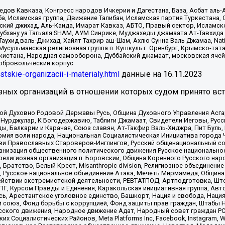
в Кавказа, Конгресс народов Ичкерии и Дагестана, База, Асбат аль-Ан
ба, Исламская группа, Движение Талибан, Исламская партия Туркестан
ский джихад, Аль-Каида, Имарат Кавказ, АБТО, Правый сектор, Исламск
Субхану уа Тагьаля SHAM, АУМ Синрике, Муджахеды джамаата Ат-Тавхида
ухид валь-Джихад, Хайят Тахрир аш-Шам, Ахлю Сунна Валь Джамаа, Natio
Мусульманская религиозная группа п. Кушкуль г. Оренбург, Крымско-т
кистана, Народная самооборона, Дуббайский джамаат, московская ячей
добровольческий корпус
istskie-organizacii-i-materialy.html
данные на
16.11.2023
зных организаций в отношении которых судом принято вс
ской Духовно Родовой Державы Русь, Община Духовного Управления Асг
Нурджулар, К Богодержавию, Таблиги Джамаат, Свидетели Иеговы, Рус
, Балкарии и Карачая, Союз славян, Ат-Такфир Валь-Хиджра, Пит Буль,
рмия воли народа, Национальная Социалистическая Инициатива города 
ви Православных Староверов-Инглингов, Русский общенациональный сою
ганизация общественного политического движения Русское национально
елигиозная организация п. Боровский, Община Коренного Русского нар
 Братство, Белый Крест, Misanthropic division, Религиозное объединен
е, Русское национальное объединение Атака, Мечеть Мирмамеда, Община
йствии экстремистской деятельности, РЕВТАТПОД, Артподготовка, Што
, Курсом Правды и Единения, Каракольская инициативная группа, Автог
ь, Арестантское уголовное единство, Башкорт, Нация и свобода, Нация и
союз, Фонд борьбы с коррупцией, Фонд защиты прав граждан, Штабы На
сского движения, Народное движение Адат, Народный совет граждан РС
х Социалистических Районов, Meta Platforms Inc, Facebook, Instagram