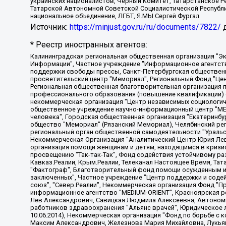
украинских националистов, Черный Комитет, Татарстанское 
Татарской Автономной Советской Социалистической Республи
национальное объединение, ЛГБТ, Я.МЫ Сергей Фургал
Источник:
https://minjust.gov.ru/ru/documents/7822/
д
* Реестр иностранных агентов:
Калининградская региональная общественная организация "Экозащита!-Женсовет", Фонд содействия защите прав и свобод граждан "Общественный вердикт", Фонд "Институт Развития Свободы Информации", Частное учреждение "Информационное агентство МЕМО. РУ", Региональная общественная организация "Общественная комиссия по сохранению наследия академика Сахарова", Фонд поддержки свободы прессы, Санкт-Петербургская общественная правозащитная организация "Гражданский контроль", Межрегиональная общественная организация "Информационно-просветительский центр "Мемориал", Региональный Фонд "Центр Защиты Прав Средств Массовой Информации", с 05.12.2023 Фонд "Центр Защиты Прав Средств массовой информации", Региональная общественная благотворительная организация помощи беженцам и мигрантам "Гражданское содействие", Негосударственное образовательное учреждение дополнительного профессионального образования (повышение квалификации) специалистов "АКАДЕМИЯ ПО ПРАВАМ ЧЕЛОВЕКА", Свердловская региональная общественная организация "Сутяжник", Автономная некоммерческая организация "Центр независимых социологических исследований", Союз общественных объединений "Российский исследовательский центр по правам человека", Региональное общественное учреждение научно-информационный центр "МЕМОРИАЛ", Некоммерческая организация "Фонд защиты гласности", Автономная некоммерческая организация "Институт прав человека", Городская общественная организация "Екатеринбургское общество "МЕМОРИАЛ", Городская общественная организация "Рязанское историко-просветительское и правозащитное общество "Мемориал" (Рязанский Мемориал), Челябинский региональный орган общественной самодеятельности – женское общественное объединение "Женщины Евразии", Челябинский региональный орган общественной самодеятельности "Уральская правозащитная группа", Фонд содействия защите здоровья и социальной справедливости имени Андрея Рылькова, Автономная Некоммерческая Организация "Аналитический Центр Юрия Левады", Автономная некоммерческая организация социальной поддержки населения "Проект Апрель", Региональная общественная организация помощи женщинам и детям, находящимся в кризисной ситуации "Информационно-методический центр "Анна", Фонд содействия развитию массовых коммуникаций и правовому просвещению "Так-так-Так", Фонд содействия устойчивому развитию "Серебряная тайга", Свердловский региональный общественный фонд социальных проектов "Новое время", "Idel.Реалии", Кавказ.Реалии, Крым.Реалии, Телеканал Настоящее Время, Татаро-башкирская служба Радио Свобода (Azatliq Radiosi), Радио Свободная Европа/Радио Свобода (PCE/PC), "Сибирь.Реалии", "Фактограф", Благотворительный фонд помощи осужденным и их семьям, Автономная некоммерческая организация "Институт глобализации и социальных движений", Фонд "В защиту прав заключенных", Частное учреждение "Центр поддержки и содействия развитию средств массовой информации", Пензенский региональный общественный благотворительный фонд "Гражданский союз", "Север.Реалии", Некоммерческая организация Фонд "Правовая инициатива", Общество с ограниченной ответственностью "Радио Свободная Европа/Радио Свобода", Чешское информационное агентство "MEDIUM-ORIENT", Красноярская региональная общественная организация