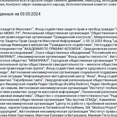
Региональное Всетатарское общественное движение, Невоград, Молоде
ки, Конгресс ойрат-калмыцкого народа, Исполнительный комитет сове
анные на
03.05.2024
 "Мы против СПИДа", Камалягин Денис Николаевич, Маркелов Сергей Евгеньевич, Пономарев Лев Александрович, Савицкая Людмила Алексеевна, Автономная некоммерческая организация "Центр по работе с проблемой насилия "НАСИЛИЮ.НЕТ", Межрегиональный профессиональный союз работников здравоохранения "Альянс врачей", Юридическое лицо, зарегистрированное в Латвийской Республике, SIA "Medusa Project" (регистрационный номер 40103797863, дата регистрации 10.06.2014), Некоммерческая организация "Фонд по борьбе с коррупцией", Автономная некоммерческая организация "Институт права и публичной политики", Баданин Роман Сергеевич, Гликин Максим Александрович, Железнова Мария Михайловна, Лукьянова Юлия Сергеевна, Маетная Елизавета Витальевна, Маняхин Петр Борисович, Чуракова Ольга Владимировна, Ярош Юлия Петровна, Юридическое лицо "The Insider SIA", зарегистрированное в Риге, Латвийская Республика (дата регистрации 26.06.2015), являющееся администратором доменного имени интернет-издания "The Insider SIA", https://theins.ru, Постернак Алексей Евгеньевич, Рубин Михаил Аркадьевич, Анин Роман Александрович, Юридическое лицо Istories fonds, зарегистрированное в Латвийской Республике (регистрационный номер 50008295751, дата регистрации 24.02.2020), Великовский Дмитрий Александрович, Долинина Ирина Николаевна, Мароховская Алеся Алексеевна, Шлейнов Роман Юрьевич, Шмагун Олеся Валентиновна, Общество с ограниченной ответственностью "Альтаир 2021", Общество с ограниченной ответственностью "Вега 2021", Общество с ограниченной ответственностью "Главный редактор 2021", Общество с ограниченной ответственностью "Ромашки монолит", Важенков Артем Валерьевич, Ивановская областная общественная организация "Центр гендерных исследований", Гурман Юрий Альбертович, Медиапроект "ОВД-Инфо", Егоров Владимир Владимирович, Жилинский Владимир Александрович, Общество с ограниченной ответственностью "ЗП", Иванова София Юрьевна, Карезина Инна Павловна, Кильтау Екатерина Викторовна, Петров Алексей Викторович, Пискунов Сергей Евгеньевич, Смирнов Сергей Сергеевич, Тихонов Михаил Сергеевич, Общество с ограниченной ответственностью "ЖУРНАЛИСТ-ИНОСТРАННЫЙ АГЕНТ", Арапова Галина Юрьевна, Вольтская Татьяна Анатольевна, Американская компания "Mason G.E.S. Anonymous Foundation" (США), являющаяся владельцем интернет-издания https://mnews.world/, Компания "Stichting Bellingcat", зарегистрированная в Нидерландах (дата регистрации 11.07.2018), Захаров Андрей Вячеславович, Клепиковская Екатерина Дмитриевна, Общество с ограниченной ответственностью "МЕМО", Перл Роман Александрович, Симонов Евгений Алексеевич, Соловьева Елена Анатольевна, Сотников Даниил Владимирович, Сурначева Елизавета Дмитриевна, Автономная некоммерческая организация по защите прав человека и информированию населения "Якутия – Наше Мнение", Общество с ограниченной ответственностью "Москоу диджитал медиа", с 26.01.2023 Общество с ограниченной ответственностью "Чайка Белые сады", Ветошкина Валерия Валерьевна, Заговора Максим Александрович, Межрегиональное общественное движение "Российская ЛГБТ - сеть", Оленичев Максим Владимирович, Павлов Иван Юрьевич, Скворцова Елена Сергеевна, Общество с ограниченной ответственностью "Как бы инагент", Кочетков Игорь Викторович, Общество с ограниченной ответственностью "Честные выборы", Еланчик Олег Александрович, Общество с ограниченной ответственностью "Нобелевский призыв", Гималова Регина Эмилевна, Григорьев Андрей Валерьевич, Григорьева Алина Александровна, Ассоциация по содействию защите прав призывников, альтернативнослужащих и военнослужащих "Правозащитная группа "Гражданин.Армия.Право", Хисамова Регина Фаритовна, Автономная некоммерческая организация по реализации социально-правовых программ "Лилит"