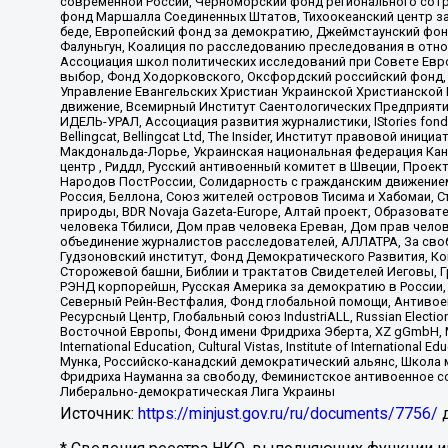
современной России, Черноморский фонд регионального сот
фонд Маршалла Соединенных Штатов, Тихоокеанский центр за
беде, Европейский фонд за демократию, Джеймстаунский фонд
Фалуньгун, Коалиция по расследованию преследования в отно
Ассоциация школ политических исследований при Совете Евр
выбор, Фонд Ходорковского, Оксфордский российский фонд, 
Управление Евангельских Христиан Украинской Христианской
движение, Всемирный Институт Саентологических Предприяти
ИДЕЛЬ-УРАЛ, Ассоциация развития журналистики, IStories fo
Bellingcat, Bellingcat Ltd, The Insider, Институт правовой ин
Макдональда-Лорье, Украинская национальная федерация Кан
центр , Риддл, Русский антивоенный комитет в Швеции, Проект
Народов ПостРоссии, Солидарность с гражданским движением 
Россия, Беллона, Союз жителей островов Тисима и Хабомаи, 
природы, BDR Novaja Gazeta-Europe, Алтай проект, Образова
человека Тбилиси, Дом прав человека Ереван, Дом прав челов
объединение журналистов расследователей, АЛЛАТРА, За своб
Гудзоновский институт, Фонд Демократического Развития, К
Сторожевой башни, Библии и трактатов Свидетелей Иеговы, Г
РЭНД корпорейшн, Русская Америка за демократию в России, 
Северный Рейн-Вестфалия, Фонд глобальной помощи, Антивоенн
Ресурсный Центр, Глобальный союз IndustriALL, Russian Electi
Восточной Европы, Фонд имени Фридриха Эберта, XZ gGmbH, М
International Education, Cultural Vistas, Institute of Intern
Мунка, Российско-канадский демократический альянс, Школа
Фридриха Науманна за свободу, Феминистское антивоенное соп
Либерально-демократическая Лига Украины
Источник:
https://minjust.gov.ru/ru/documents/7756/
д