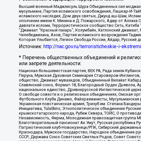
Высший военный Маджлисуль Шура Объединенных сил моджахедо
мусульмане, Партия исламского освобождения, Лашкар-И-Тай
исламского наследия, Дом двух святых, Джунд аш-Шам, Ислам
ополчение имени К. Минина и Д. Пожарского, Аджр от Аллаха 
давлати исломи, Террористическое сообщество Сеть, Катиба Та
“Джамаат “Красный пахарь”, Колумбайн, Хатлонский джамаат, 
Челебиджихана, Азов, Партия исламского возрождения Таджи
Которая Улыбается, Легион Свобода России, Айдар, Русский 
Источник:
http://nac.gov.ru/terroristicheskie-i-ekstrem
* Перечень общественных объединений и религио
или запрете деятельности:
Национал-большевистская партия, ВЕК РА, Рада земли Кубан
Перуна, Мужская Духовная Семинария Староверов-Инглингов, 
общество, Джамаат мувахидов, Объединенный Вилайат Кабарды
Славянский союз, Формат-18, Благородный Орден Дьявола, А
национальное единство, Древнерусской Инглистической церк
О свободе совести и о религиозных объединениях, Омская ор
Футбольного Клуба Динамо, Файзрахманисты, Мусульманская р
Украинская повстанческая армия, Тризуб им. Степана Бандеры,
Инициатива, TulaSkins, Этнополитическое объединение Русски
крымскотатарского народа, Рубеж Севера, ТОЙС, О противоде
Независимость, Фирма, Молодежная правозащитная группа МПГ
Благотворительный пансионат Ак Умут, Русская республика Рус
Патриотический клуб-Новокузнецк/РПК, Сибирский державный 
Краснодара, Мужское государство, Народное объединение ру
СССР, Держава Союз Советских Светлых Родов, Совет Советски