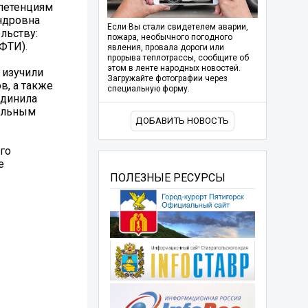
петенциям
ндровна
Если Вы стали свидетелем аварии,
льству:
пожара, необычного погодного
ФТИ).
явления, провала дороги или
прорыва теплотрассы, сообщите об
этом в ленте народных новостей.
 изучили
Загружайте фотографии через
в, а также
специальную форму.
единила
нальным
ДОБАВИТЬ НОВОСТЬ
го
е
ПОЛЕЗНЫЕ РЕСУРСЫ