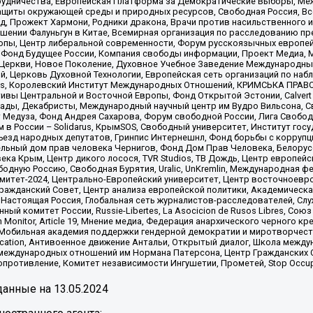
рудничества, Европейская Платформа за Демократические Выборы, Ме
щиты окружающей среды и природных ресурсов, Свободная Россия, Все
, Прожект Хармони, Родники дракона, Врачи против насильственного и
шении Фалуньгун в Китае, Всемирная организация по расследованию пр
опы, Центр либеральной современности, Форум русскоязычных европей
Фонд Будущее России, Компания свободы информации, Проект Медиа, 
 Церкви, Новое Поколение, Духовное Учебное Заведение Международн
й, Церковь Духовной Технологии, Европейская сеть организаций по н
nds, Королевский Институт Международных Отношений, КРИМСЬКА ПРАВОЗ
ициативы Центральной и Восточной Европы, Фонд Открытой Эстонии, Calver
ады, Декабристы, Международный научный центр им Вудро Вильсона, С
 Медуза, Фонд Андрея Сахарова, Форум свободной России, Лига Свободны
в России – Solidarus, КрымSOS, Свободный университет, Институт гос
Съезд народных депутатов, Гринпис Интернешнл, Фонд борьбы с коррупц
тельный дом прав человека Чернигов, Фонд Дом Прав Человека, Белору
ека Крым, Центр дикого лосося, TVR Studios, ТВ Дождь, Центр европей
одную Россию, Свободная Бурятия, Uralic, UnKremlin, Международная ф
омитет-2024, Центрально-Европейский университет, Центр восточноев
ражданский Совет, Центр анализа европейской политики, Академическа
Настоящая Россия, Глобальная сеть журналистов-расследователей, Слу
ый комитет России, Russie-Libertes, La Asocicion de Rusos Libres, С
on Monitor, Article 19, Мнение медиа, Федерация анархического черного
обильная академия поддержки гендерной демократии и миротворчества,
ational Education, Антивоенное движение Антальи, Открытый диалог, Школа 
 международных отношений им Нормана Патерсона, Центр Гражданских 
ротивление, Комитет независимости Ингушетии, Прометей, Stop Occupat
анные на
13.05.2024