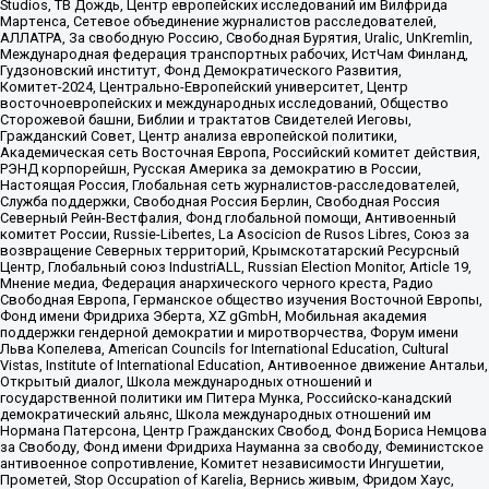
Studios, ТВ Дождь, Центр европейских исследований им Вилфрида
Мартенса, Сетевое объединение журналистов расследователей,
АЛЛАТРА, За свободную Россию, Свободная Бурятия, Uralic, UnKremlin,
Международная федерация транспортных рабочих, ИстЧам Финланд,
Гудзоновский институт, Фонд Демократического Развития,
Комитет-2024, Центрально-Европейский университет, Центр
восточноевропейских и международных исследований, Общество
Сторожевой башни, Библии и трактатов Свидетелей Иеговы,
Гражданский Совет, Центр анализа европейской политики,
Академическая сеть Восточная Европа, Российский комитет действия,
РЭНД корпорейшн, Русская Америка за демократию в России,
Настоящая Россия, Глобальная сеть журналистов-расследователей,
Служба поддержки, Свободная Россия Берлин, Свободная Россия
Северный Рейн-Вестфалия, Фонд глобальной помощи, Антивоенный
комитет России, Russie-Libertes, La Asocicion de Rusos Libres, Союз за
возвращение Северных территорий, Крымскотатарский Ресурсный
Центр, Глобальный союз IndustriALL, Russian Election Monitor, Article 19,
Мнение медиа, Федерация анархического черного креста, Радио
Свободная Европа, Германское общество изучения Восточной Европы,
Фонд имени Фридриха Эберта, XZ gGmbH, Мобильная академия
поддержки гендерной демократии и миротворчества, Форум имени
Льва Копелева, American Councils for International Education, Cultural
Vistas, Institute of International Education, Антивоенное движение Антальи,
Открытый диалог, Школа международных отношений и
государственной политики им Питера Мунка, Российско-канадский
демократический альянс, Школа международных отношений им
Нормана Патерсона, Центр Гражданских Свобод, Фонд Бориса Немцова
за Свободу, Фонд имени Фридриха Науманна за свободу, Феминистское
антивоенное сопротивление, Комитет независимости Ингушетии,
Прометей, Stop Occupation of Karelia, Вернись живым, Фридом Хаус,