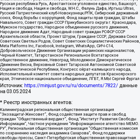
Русская республика Русь, Арестантское уголовное единство, Башкорт,
Нация и свобода, Нация и свобода, W.H.С., Фалунь Дафа, Иртыш Ultras,
Русский Патриотический клуб-Новокузнецк/РПК, Сибирский державный
союз, Фонд борьбы с коррупцией, Фонд защиты прав граждан, Штабы
Навального, Совет граждан СССР Прикубанского округа г. Краснодара,
Мужское государство, Народное объединение русского движения,
Народное движение Адат, Народный совет граждан РСФСР СССР
Архангельской области, Проект Штурм, Граждане СССР, Держава Союз
Советских Светлых Родов, Совет Советских Социалистических Районов,
Meta Platforms Inc, Facebook, Instagram, WhatsApp, СИЧ-С14,
Добровольческое Движение Организации украинских националистов,
Черный Комитет, Татарстанское Региональное Всетатарское
общественное движение, Невоград, Молодежное Демократическое
Движение Весна, Верховный Совет Татарской Автономной Советской
Социалистической Республики, Конгресс ойрат-калмыцкого народа,
Исполнительный комитет совета народных депутатов Красноярского
края, Этническое национальное объединение, ЛГБТ, Я.МЫ Сергей Фургал
Источник:
https://minjust.gov.ru/ru/documents/7822/
данные
на
03.05.2024
* Реестр иностранных агентов:
Калининградская региональная общественная организация "Экозащита!-Женсовет", Фонд содействия защите прав и свобод граждан "Общественный вердикт", Фонд "Институт Развития Свободы Информации", Частное учреждение "Информационное агентство МЕМО. РУ", Региональная общественная организация "Общественная комиссия по сохранению наследия академика Сахарова", Фонд поддержки свободы прессы, Санкт-Петербургская общественная правозащитная организация "Гражданский контроль", Межрегиональная общественная организация "Информационно-просветительский центр "Мемориал", Региональный Фонд "Центр Защиты Прав Средств Массовой Информации", с 05.12.2023 Фонд "Центр Защиты Прав Средств массовой информации", Региональная общественная благотворительная организация помощи беженцам и мигрантам "Гражданское содействие", Негосударственное образовательное учреждение дополнительного профессионального образования (повышение квалификации) специалистов "АКАДЕМИЯ ПО ПРАВАМ ЧЕЛОВЕКА", Свердловская региональная общественная организация "Сутяжник", Автономная некоммерческая организация "Центр независимых социологических исследований", Союз общественных объединений "Российский исследовательский центр по правам человека", Региональное общественное учреждение научно-информационный центр "МЕМОРИАЛ", Некоммерческая организация "Фонд защиты гласности", Автономная некоммерческая организация "Институт прав человека", Городская общественная организация "Екатеринбургское общество "МЕМОРИАЛ", Городская общественная организация "Рязанское историко-просветительское и правозащитное общество "Мемориал" (Рязанский Мемориал), Челябинский региональный орган общественной самодеятельности – женское общественное объединение "Женщины Евразии", Челябинский региональный орган общественной самодеятельности "Уральская правозащитная группа", Фонд содействия защите здоровья и социальной справедливости имени Андрея Рылькова, Автономная Некоммерческая Организация "Аналитический Центр Юрия Левады", Автономная некоммерческая организация социальной поддержки населения "Проект Апрель", Региональная общественная организация помощи женщинам и детям, находящимся в кризисной ситуации "Информационно-методический центр "Анна", Фонд содействия развитию массовых коммуникаций и правовому просвещению "Так-так-Так", Фонд содействия устойчивому развитию "Серебряная тайга", Свердловский региональный общественный фонд социальных проектов "Новое время", "Idel.Реалии", Кавказ.Реалии, Крым.Реалии, Телеканал Настоящее Время, Татаро-башкирская служба Радио Свобода (Azatliq Radiosi), Радио Свободная Европа/Радио Свобода (PCE/PC), "Сибирь.Реалии", "Фактограф", Благотворительный фонд помощи осужденным и их семьям, Автономная некоммерческая организация "Институт глобализации и социальных движений", Фонд "В защиту прав заключенных", Частное учреждение "Центр поддержки и содействия развитию средств массовой информации", Пензенский региональный общественный благотворительный фонд "Гражданский союз", "Север.Реалии", Некоммерческая организация Фонд "Правовая инициатива", Общество с ограниченной ответственностью "Радио Свободная Европа/Радио Свобода", Чешское информационное агентство "MEDIUM-ORIENT", Красноярская региональная общественная организация "Мы против СПИДа", Камалягин Денис Николаевич, Маркелов Сергей Евгеньевич, Пономарев Лев Александрович, Савицкая Людмила Алексеевна, Автономная некоммерческая организация "Центр по работе с проблемой насилия "НАСИЛИЮ.НЕТ", Межрегиональный профессиональный союз работников здравоохранения "Альянс врачей", Юридическое лицо, зарегистрированное в Латвийской Республике, SIA "Medusa Project" (регистрационный номер 40103797863, дата регистрации 10.06.2014), Некоммерческая организация "Фонд по борьбе с коррупцией", Автономная некоммерческая организация "Институт права и публичной политики", Баданин Роман Сергеевич, Гликин Максим Александрович, Железнова Мария Михайловна, Лукьянова Юлия Сергеевна, Маетная Елизавета Витальевна, Маняхин Петр Борисович, Чуракова Ольга Владимировна, Ярош Юлия Петровна, Юридическое лицо "The Insider SIA", зарегистрированное в Риге, Латвийская Республика (дата регистрации 26.06.2015), являющееся администратором доменного имени интернет-издания "The Insider SIA", https://theins.ru, Постернак Алексей Евгеньевич, Рубин Михаил Аркадьевич, Анин Роман Александрович, Юридическое лицо Istories fonds, зарегистрированное в Латвийской Республике (регистрационный номер 50008295751, дата регистрации 24.02.2020), Великовский Дмитрий Александрович, Долинина Ирина Николаевна, Мароховская Алеся Алексеевна, Шлейнов Роман Юрьевич, Шмагун Олеся Валентиновна, Общество с ограниченной ответственностью "Альтаир 2021", Общество с ограниченной ответственностью "Вега 2021", Общество с ограниченной ответственностью "Главный редактор 2021", Общество с ограниченной ответственностью "Ромашки монолит", Важенков Артем Валерьевич, Ивановская областная общественная организация "Центр гендерных исследований", Гурман Юрий Альбертович, Медиапроект "ОВД-Инфо", Егоров Владимир Владимирович, Жилинский Владимир Александрович, Общество с ограниченной ответственностью "ЗП", Иванова София Юрьевна, Карезина Инна Павловна, Кильтау Екатерина Викторовна, Петров Алексей Викторович, Пискунов Сергей Евгеньевич, Смирнов Сергей Сергеевич, Тихонов Михаил Сергеевич, Общество с ограниченной ответственностью "ЖУРНАЛИСТ-ИНОСТРАННЫЙ АГЕНТ", Арапова Галина Юрьевна, Вольтская Татьяна Анатольевна, Американская компания "Mason G.E.S. Anonymous Foundation" (США), являющаяся владельцем интернет-издания https://mnews.world/, Компания "Stichting Bellingcat", зарегистрированная в Нидерландах (дата регистрации 11.07.2018), Захаров Андрей Вячеславович, Клепиковская Екатерина Дмитриевна, Общество с ограниченной ответственностью "МЕМО", Перл Роман Александрович, Симонов Евгений Алексеевич, Соловьева Елена Анатольевна, Сотников Даниил Владимирович, Сурначева Елизавета Дмитриевна, Автономная некоммерческая организация по защите прав человека и информированию населения "Якутия – Наше Мнение", Общество с ограниченной ответственностью "Москоу диджитал медиа", с 26.01.2023 Общество с ограниченной ответственностью "Чайка Белые сады", Ветошкина Валерия Валерьевна, Заговора Максим Александрович, Межрегиональное общественное движение "Российская ЛГБТ - сеть", Оленичев Максим Владимирович, Павлов Иван Юрьевич, Скворцова Елена Сергеевна, Общество с ограниченной ответственностью "Как бы инагент", Кочетков Игорь Викторович, Общество с ограниченной ответственностью "Честные выборы", Еланчик Олег Александрович, Общество с ограниченной ответственностью "Нобелевский призыв", Гималова Регина Эмилевна, Григорьев Андрей Валерьевич, Григорьева Алина Александровна, Ассоциация по содействию защите прав призывников, альтернативнослужащих и военнослужащих "Правозащитная группа "Гражданин.Армия.Право", Хисамова Регина Фаритовна, Автономная некоммерческая организация по реализации социально-правовых программ "Лилит", Дальневосточное общественное движение "Маяк", Санкт-Петербургская ЛГБТ-инициативная группа "Выход", Инициативная группа ЛГБТ+ "Реверс", Алексеев Андрей Викторович, Бекбулатова Таисия Львовна, Беляев Иван Михайлович, Владыкина Елена Сергеевна, Гельман Марат Александрович, Никульшина Вероника Юрьевна, Толоконникова Надежда Андреевна, Шендерович Виктор Анатольевич, Общество с ограниченной ответственностью "Данное сообщение", Общество с ограниченной ответственностью Издательский дом "Новая глава", Айнбиндер Александра Александровна, Московский комьюнити-центр для ЛГБТ+инициатив, Благотворительный фонд развития филантропии, Deutsche Welle (Германия, Kurt-Schumacher-Strasse 3, 53113 Bonn), Борзунова Мария Михайловна, Воробьев Виктор Викторович, Голубева Анна Львовна, Константинова Алла Михайловна, Малкова Ирина Владимировна, Мурадов Мурад Абдулгалимович, Осетинская Елизавета Николаевна, Понасенков Евгений Николаевич, Ганапольский Матвей Юрьевич, Киселев Евгений Алексеевич, Борухович Ирина Григорьевна, Дремин Иван Тимофеевич, Дубровский Дмитрий Викторович, Красноярская региональная общественная организация поддержки и развития альтернативных образовательных технологий и межкультурных коммуникаций "ИНТЕРРА", Маяковская Екатерина Алексеевна, Фейгин Марк Захарович, Филимонов Андрей Викторович, Дзугкоева Регина Николаевна, Доброхотов Роман Александрович, Дудь Юрий Александрович, Елкин Сергей Владимирович, Кругликов Кирилл Игоревич, Сабунаева Мария Леонидовна, Семенов Алексей Владимирович, Шаинян Карен Багратович, Шульман Екатерина Михайловна, Асафьев Артур Валерьевич, Вахштайн Виктор Семенович, Венедиктов Алексей Алексеевич, Лушникова Екатерина Евгеньевна, Волков Леонид Михайлович, Невзоров Александр Глебович, Пархоменко Сергей Борисович, Сироткин Ярослав Николаевич, Кара-Мурза Владимир Владимирович, Баранова Наталья Владимировна, Гозман Леонид Яковлевич, Кагарлицкий Борис Юльевич, Климарев Михаил Валерьевич, Милов Владимир Станиславович, Автономная некоммерческая организация Краснодарский центр современного искусства "Типография", Моргенштерн Алишер Тагирович, Соболь Любовь Эдуардовна, Общество с ограниченной ответственностью "ЛИЗА НОРМ", Каспаров Гарри Кимович, Ходорковский Михаил Борисович, Общество с ограниченной ответственностью "Апрельские тезисы", Данилович Ирина Брониславовна, Кашин Олег Владимирович, Петров Николай Владимирович, Пивоваров Алексей Владимирович, Соколов Михаил Владимирович, Цветкова Юлия Владимировна, Чичваркин Евгений Александрович, Комитет против пыток/Команда против пыток, Общество с ограниченной ответственностью "Первый научный", Общество с ограниченной ответственностью "Вертолет и ко", Белоцерковская Вероника Борисовна, Кац Максим Евгеньевич, Лазарева Татьяна Юрьевна, Шаведдинов Руслан Табризович, Яшин Илья Валерьевич, Общество с ограниченной ответственностью "Иноагент ААВ", Алешковский Дмитрий Петрович, Альбац Евгения Марковна, Быков Дмитрий Львович, Галямина Юлия Евгеньевна, Лойко Сергей Леонидович, Мартынов Кирилл Константинович, Медведев Сергей Александрович, Крашенинников Федор Геннадиевич, Гордеева Катерина Вл