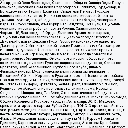
Асгардской Веси Беловодья, Славянская Община Капища Веды Перуна,
Мужская Духовная Семинария Староверов-Инглингов, Нурджулар, К
Богодержавию, Таблиги Джамаат, Свидетели Иеговы, Русское
национальное единство, Национал-социалистическое общество,
Джамаат мувахидов, Объединенный Вилайат Кабарды, Балкарии и
Карачая, Союз славян, Ат-Такфир Валь-Хиджра, Пит Буль, Национал-
социалистическая рабочая партия России, Славянский союз,
Формат-18, Благородный Орден Дьявола, Армия воли народа,
Национальная Социалистическая Инициатива города Череповца,
Духовно-Родовая Держава Русь, Русское национальное единство,
Древнерусской Инглистической церкви Православных Староверов-
Инглингов, Русский общенациональный союз, Движение против
нелегальной иммиграции, Кровь и Честь, О свободе совести и о
религиозных объединениях, Омская организация общественного
политического движения Русское национальное единство, Северное
Братство, Клуб Болельщиков Футбольного Клуба Динамо,
Файзрахманисты, Мусульманская религиозная организация п.
Боровский, Община Коренного Русского народа Щелковского района,
Правый сектор, УНА - УНСО, Украинская повстанческая армия, Тризуб
им. Степана Бандеры, Братство, Белый Крест, Misanthropic division,
Религиозное объединение последователей инглиизма, Народная
Социальная Инициатива, TulaSkins, Этнополитическое объединение
Русские, Русское национальное объединение Атака, Мечеть Мирмамеда,
Община Коренного Русского народа г. Астрахани, ВОЛЯ, Меджлис
крымскотатарского народа, Рубеж Севера, ТОЙС, О противодействии
экстремистской деятельности, РЕВТАТПОД, Артподготовка, Штольц, В
честь иконы Божией Матери Державная, Сектор 16, Независимость,
Фирма, Молодежная правозащитная группа МПГ, Курсом Правды и
Единения, Каракольская инициативная группа, Автоград Крю, Союз
Славянских Сил Руси, Алля-Аят, Благотворительный пансионат Ак Умут,