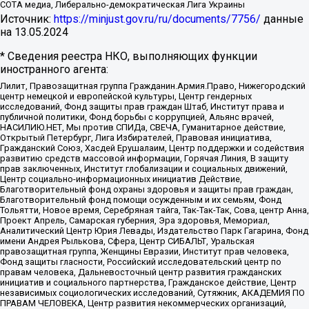
СОТА медиа, Либерально-демократическая Лига Украины
Источник:
https://minjust.gov.ru/ru/documents/7756/
данные
на
13.05.2024
* Сведения реестра НКО, выполняющих функции
иностранного агента:
Лилит, Правозащитная группа Гражданин.Армия.Право, Нижегородский
центр немецкой и европейской культуры, Центр гендерных
исследований, Фонд защиты прав граждан Штаб, Институт права и
публичной политики, Фонд борьбы с коррупцией, Альянс врачей,
НАСИЛИЮ.НЕТ, Мы против СПИДа, СВЕЧА, Гуманитарное действие,
Открытый Петербург, Лига Избирателей, Правовая инициатива,
Гражданский Союз, Хасдей Ерушалаим, Центр поддержки и содействия
развитию средств массовой информации, Горячая Линия, В защиту
прав заключенных, Институт глобализации и социальных движений,
Центр социально-информационных инициатив Действие,
Благотворительный фонд охраны здоровья и защиты прав граждан,
Благотворительный фонд помощи осужденным и их семьям, Фонд
Тольятти, Новое время, Серебряная тайга, Так-Так-Так, Сова, центр Анна,
Проект Апрель, Самарская губерния, Эра здоровья, Мемориал,
Аналитический Центр Юрия Левады, Издательство Парк Гагарина, Фонд
имени Андрея Рылькова, Сфера, Центр СИБАЛЬТ, Уральская
правозащитная группа, Женщины Евразии, Институт прав человека,
Фонд защиты гласности, Российский исследовательский центр по
правам человека, Дальневосточный центр развития гражданских
инициатив и социального партнерства, Гражданское действие, Центр
независимых социологических исследований, Сутяжник, АКАДЕМИЯ ПО
ПРАВАМ ЧЕЛОВЕКА, Центр развития некоммерческих организаций,