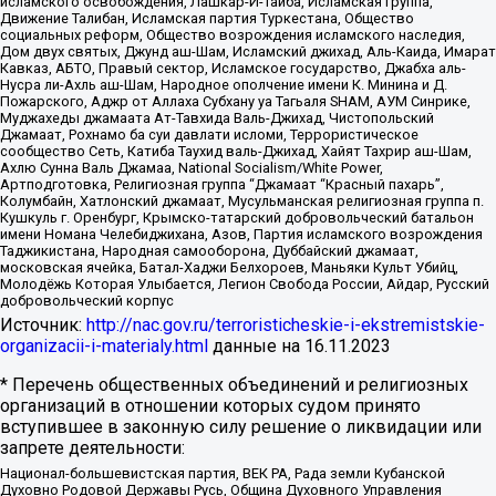
исламского освобождения, Лашкар-И-Тайба, Исламская группа,
Движение Талибан, Исламская партия Туркестана, Общество
социальных реформ, Общество возрождения исламского наследия,
Дом двух святых, Джунд аш-Шам, Исламский джихад, Аль-Каида, Имарат
Кавказ, АБТО, Правый сектор, Исламское государство, Джабха аль-
Нусра ли-Ахль аш-Шам, Народное ополчение имени К. Минина и Д.
Пожарского, Аджр от Аллаха Субхану уа Тагьаля SHAM, АУМ Синрике,
Муджахеды джамаата Ат-Тавхида Валь-Джихад, Чистопольский
Джамаат, Рохнамо ба суи давлати исломи, Террористическое
сообщество Сеть, Катиба Таухид валь-Джихад, Хайят Тахрир аш-Шам,
Ахлю Сунна Валь Джамаа, National Socialism/White Power,
Артподготовка, Религиозная группа “Джамаат “Красный пахарь”,
Колумбайн, Хатлонский джамаат, Мусульманская религиозная группа п.
Кушкуль г. Оренбург, Крымско-татарский добровольческий батальон
имени Номана Челебиджихана, Азов, Партия исламского возрождения
Таджикистана, Народная самооборона, Дуббайский джамаат,
московская ячейка, Батал-Хаджи Белхороев, Маньяки Культ Убийц,
Молодёжь Которая Улыбается, Легион Свобода России, Айдар, Русский
добровольческий корпус
Источник:
http://nac.gov.ru/terroristicheskie-i-ekstremistskie-
organizacii-i-materialy.html
данные на
16.11.2023
* Перечень общественных объединений и религиозных
организаций в отношении которых судом принято
вступившее в законную силу решение о ликвидации или
запрете деятельности:
Национал-большевистская партия, ВЕК РА, Рада земли Кубанской
Духовно Родовой Державы Русь, Община Духовного Управления