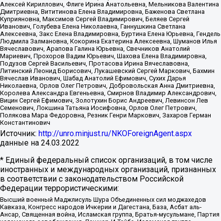
Алексей Кириллович, Флиге Ирина Анатольевна, Мельникова Валентина
Дмитриевна, Вититинова Елена Владимировна, Баженова Светлана
Куприяновна, Максимов Сергей Владимирович, Беляев Сергей
Иванович, Голубева Елена Николаевна, Ганнушкина Светлана
Алексеевна, Закс Елена Владимировна, Буртина Елена Юрьевна, Гендель
Людмила Залмановна, Кокорина Екатерина Алексеевна, Шуманов Илья
Вячеславович, Арапова Галина Юрьевна, Свечников Анатолий
Мариевич, Прохоров Вадим Юрьевич, Шахова Елена Владимировна,
Подузов Сергей Васильевич, Протасова Ирина Вячеславовна,
Литинский Леонид Борисович, Лукашевский Сергей Маркович, Бахмин
Вячеслав Иванович, Шабад Анатолий Ефимович, Сухих Дарья
Николаевна, Орлов Олег Петрович, Добровольская Анна Дмитриевна,
Королева Александра Евгеньевна, Смирнов Владимир Александрович,
Вицин Сергей Ефимович, Золотухин Борис Андреевич, Левинсон Лев
Семенович, Локшина Татьяна Иосифовна, Орлов Олег Петрович,
Полякова Мара Федоровна, Резник Генри Маркович, Захаров Герман
Константинович
Источник:
http://unro.minjust.ru/NKOForeignAgent.aspx
данные на
24.03.2022
* Единый федеральный список организаций, в том числе
иностранных и международных организаций, признанных
в соответствии с законодательством Российской
Федерации террористическими:
Высший военный Маджлисуль Шура Объединенных сил моджахедов
Кавказа, Конгресс народов Ичкерии и Дагестана, База, Асбат аль-
Ансар, Священная война, Исламская группа, Братья-мусульмане, Партия