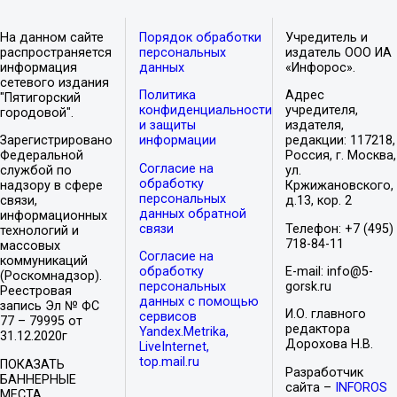
На данном сайте
Порядок обработки
Учредитель и
распространяется
персональных
издатель ООО ИА
информация
данных
«Инфорос».
сетевого издания
Политика
Адрес
"Пятигорский
конфиденциальности
учредителя,
городовой".
и защиты
издателя,
Зарегистрировано
информации
редакции: 117218,
Федеральной
Россия, г. Москва,
Согласие на
службой по
ул.
обработку
надзору в сфере
Кржижановского,
персональных
связи,
д.13, кор. 2
данных обратной
информационных
связи
Телефон: +7 (495)
технологий и
718-84-11
массовых
Согласие на
коммуникаций
обработку
E-mail: info@5-
(Роскомнадзор).
персональных
gorsk.ru
Реестровая
данных с помощью
запись Эл № ФС
И.О. главного
сервисов
77 – 79995 от
редактора
Yandex.Metrika,
31.12.2020г
Дорохова Н.В.
LiveInternet,
top.mail.ru
ПОКАЗАТЬ
Разработчик
БАННЕРНЫЕ
сайта –
INFOROS
МЕСТА