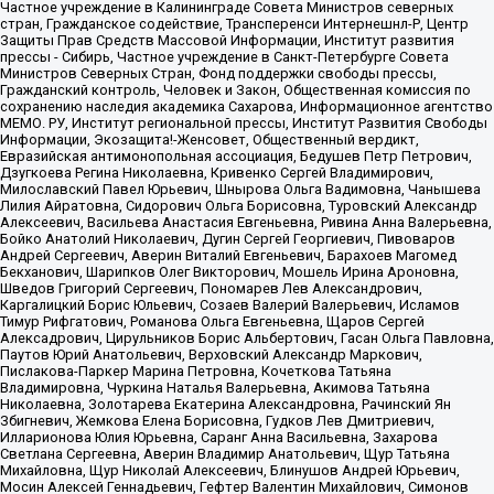
Частное учреждение в Калининграде Совета Министров северных
стран, Гражданское содействие, Трансперенси Интернешнл-Р, Центр
Защиты Прав Средств Массовой Информации, Институт развития
прессы - Сибирь, Частное учреждение в Санкт-Петербурге Совета
Министров Северных Стран, Фонд поддержки свободы прессы,
Гражданский контроль, Человек и Закон, Общественная комиссия по
сохранению наследия академика Сахарова, Информационное агентство
МЕМО. РУ, Институт региональной прессы, Институт Развития Свободы
Информации, Экозащита!-Женсовет, Общественный вердикт,
Евразийская антимонопольная ассоциация, Бедушев Петр Петрович,
Дзугкоева Регина Николаевна, Кривенко Сергей Владимирович,
Милославский Павел Юрьевич, Шнырова Ольга Вадимовна, Чанышева
Лилия Айратовна, Сидорович Ольга Борисовна, Туровский Александр
Алексеевич, Васильева Анастасия Евгеньевна, Ривина Анна Валерьевна,
Бойко Анатолий Николаевич, Дугин Сергей Георгиевич, Пивоваров
Андрей Сергеевич, Аверин Виталий Евгеньевич, Барахоев Магомед
Бекханович, Шарипков Олег Викторович, Мошель Ирина Ароновна,
Шведов Григорий Сергеевич, Пономарев Лев Александрович,
Каргалицкий Борис Юльевич, Созаев Валерий Валерьевич, Исламов
Тимур Рифгатович, Романова Ольга Евгеньевна, Щаров Сергей
Алексадрович, Цирульников Борис Альбертович, Гасан Ольга Павловна,
Паутов Юрий Анатольевич, Верховский Александр Маркович,
Пислакова-Паркер Марина Петровна, Кочеткова Татьяна
Владимировна, Чуркина Наталья Валерьевна, Акимова Татьяна
Николаевна, Золотарева Екатерина Александровна, Рачинский Ян
Збигневич, Жемкова Елена Борисовна, Гудков Лев Дмитриевич,
Илларионова Юлия Юрьевна, Саранг Анна Васильевна, Захарова
Светлана Сергеевна, Аверин Владимир Анатольевич, Щур Татьяна
Михайловна, Щур Николай Алексеевич, Блинушов Андрей Юрьевич,
Мосин Алексей Геннадьевич, Гефтер Валентин Михайлович, Симонов