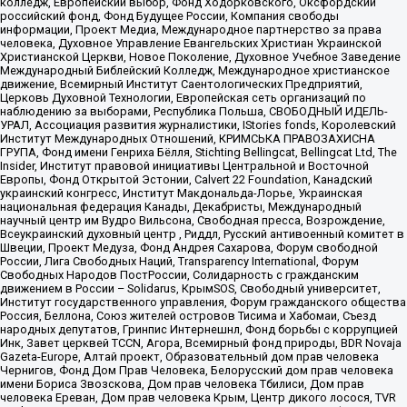
колледж, Европейский выбор, Фонд Ходорковского, Оксфордский
российский фонд, Фонд Будущее России, Компания свободы
информации, Проект Медиа, Международное партнерство за права
человека, Духовное Управление Евангельских Христиан Украинской
Христианской Церкви, Новое Поколение, Духовное Учебное Заведение
Международный Библейский Колледж, Международное христианское
движение, Всемирный Институт Саентологических Предприятий,
Церковь Духовной Технологии, Европейская сеть организаций по
наблюдению за выборами, Республика Польша, СВОБОДНЫЙ ИДЕЛЬ-
УРАЛ, Ассоциация развития журналистики, IStories fonds, Королевский
Институт Международных Отношений, КРИМСЬКА ПРАВОЗАХИСНА
ГРУПА, Фонд имени Генриха Бёлля, Stichting Bellingcat, Bellingcat Ltd, The
Insider, Институт правовой инициативы Центральной и Восточной
Европы, Фонд Открытой Эстонии, Calvert 22 Foundation, Канадский
украинский конгресс, Институт Макдональда-Лорье, Украинская
национальная федерация Канады, Декабристы, Международный
научный центр им Вудро Вильсона, Свободная пресса, Возрождение,
Всеукраинский духовный центр , Риддл, Русский антивоенный комитет в
Швеции, Проект Медуза, Фонд Андрея Сахарова, Форум свободной
России, Лига Свободных Наций, Transparеncy International, Форум
Свободных Народов ПостРоссии, Солидарность с гражданским
движением в России – Solidarus, КрымSOS, Свободный университет,
Институт государственного управления, Форум гражданского общества
Россия, Беллона, Союз жителей островов Тисима и Хабомаи, Съезд
народных депутатов, Гринпис Интернешнл, Фонд борьбы с коррупцией
Инк, Завет церквей TCCN, Агора, Всемирный фонд природы, BDR Novaja
Gazeta-Europe, Алтай проект, Образовательный дом прав человека
Чернигов, Фонд Дом Прав Человека, Белорусский дом прав человека
имени Бориса Звозскова, Дом прав человека Тбилиси, Дом прав
человека Ереван, Дом прав человека Крым, Центр дикого лосося, TVR