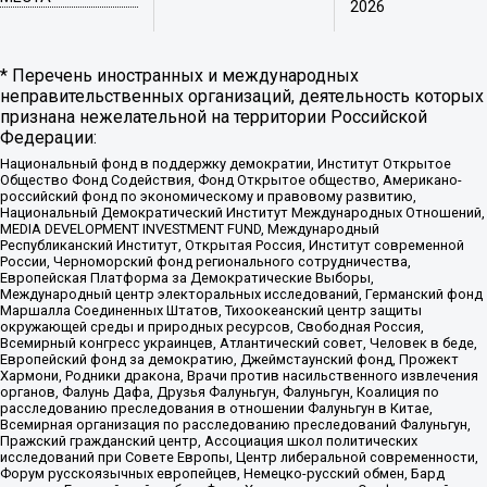
2026
* Перечень иностранных и международных
неправительственных организаций, деятельность которых
признана нежелательной на территории Российской
Федерации:
Национальный фонд в поддержку демократии, Институт Открытое
Общество Фонд Содействия, Фонд Открытое общество, Американо-
российский фонд по экономическому и правовому развитию,
Национальный Демократический Институт Международных Отношений,
MEDIA DEVELOPMENT INVESTMENT FUND, Международный
Республиканский Институт, Открытая Россия, Институт современной
России, Черноморский фонд регионального сотрудничества,
Европейская Платформа за Демократические Выборы,
Международный центр электоральных исследований, Германский фонд
Маршалла Соединенных Штатов, Тихоокеанский центр защиты
окружающей среды и природных ресурсов, Свободная Россия,
Всемирный конгресс украинцев, Атлантический совет, Человек в беде,
Европейский фонд за демократию, Джеймстаунский фонд, Прожект
Хармони, Родники дракона, Врачи против насильственного извлечения
органов, Фалунь Дафа, Друзья Фалуньгун, Фалуньгун, Коалиция по
расследованию преследования в отношении Фалуньгун в Китае,
Всемирная организация по расследованию преследований Фалуньгун,
Пражский гражданский центр, Ассоциация школ политических
исследований при Совете Европы, Центр либеральной современности,
Форум русскоязычных европейцев, Немецко-русский обмен, Бард