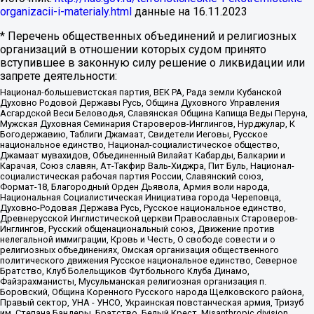
organizacii-i-materialy.html
данные на
16.11.2023
* Перечень общественных объединений и религиозных
организаций в отношении которых судом принято
вступившее в законную силу решение о ликвидации или
запрете деятельности:
Национал-большевистская партия, ВЕК РА, Рада земли Кубанской
Духовно Родовой Державы Русь, Община Духовного Управления
Асгардской Веси Беловодья, Славянская Община Капища Веды Перуна,
Мужская Духовная Семинария Староверов-Инглингов, Нурджулар, К
Богодержавию, Таблиги Джамаат, Свидетели Иеговы, Русское
национальное единство, Национал-социалистическое общество,
Джамаат мувахидов, Объединенный Вилайат Кабарды, Балкарии и
Карачая, Союз славян, Ат-Такфир Валь-Хиджра, Пит Буль, Национал-
социалистическая рабочая партия России, Славянский союз,
Формат-18, Благородный Орден Дьявола, Армия воли народа,
Национальная Социалистическая Инициатива города Череповца,
Духовно-Родовая Держава Русь, Русское национальное единство,
Древнерусской Инглистической церкви Православных Староверов-
Инглингов, Русский общенациональный союз, Движение против
нелегальной иммиграции, Кровь и Честь, О свободе совести и о
религиозных объединениях, Омская организация общественного
политического движения Русское национальное единство, Северное
Братство, Клуб Болельщиков Футбольного Клуба Динамо,
Файзрахманисты, Мусульманская религиозная организация п.
Боровский, Община Коренного Русского народа Щелковского района,
Правый сектор, УНА - УНСО, Украинская повстанческая армия, Тризуб
им. Степана Бандеры, Братство, Белый Крест, Misanthropic division,