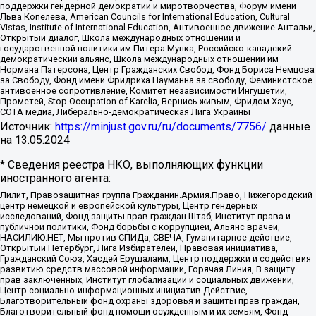
поддержки гендерной демократии и миротворчества, Форум имени
Льва Копелева, American Councils for International Education, Cultural
Vistas, Institute of International Education, Антивоенное движение Антальи,
Открытый диалог, Школа международных отношений и
государственной политики им Питера Мунка, Российско-канадский
демократический альянс, Школа международных отношений им
Нормана Патерсона, Центр Гражданских Свобод, Фонд Бориса Немцова
за Свободу, Фонд имени Фридриха Науманна за свободу, Феминистское
антивоенное сопротивление, Комитет независимости Ингушетии,
Прометей, Stop Occupation of Karelia, Вернись живым, Фридом Хаус,
СОТА медиа, Либерально-демократическая Лига Украины
Источник:
https://minjust.gov.ru/ru/documents/7756/
данные
на
13.05.2024
* Сведения реестра НКО, выполняющих функции
иностранного агента:
Лилит, Правозащитная группа Гражданин.Армия.Право, Нижегородский
центр немецкой и европейской культуры, Центр гендерных
исследований, Фонд защиты прав граждан Штаб, Институт права и
публичной политики, Фонд борьбы с коррупцией, Альянс врачей,
НАСИЛИЮ.НЕТ, Мы против СПИДа, СВЕЧА, Гуманитарное действие,
Открытый Петербург, Лига Избирателей, Правовая инициатива,
Гражданский Союз, Хасдей Ерушалаим, Центр поддержки и содействия
развитию средств массовой информации, Горячая Линия, В защиту
прав заключенных, Институт глобализации и социальных движений,
Центр социально-информационных инициатив Действие,
Благотворительный фонд охраны здоровья и защиты прав граждан,
Благотворительный фонд помощи осужденным и их семьям, Фонд