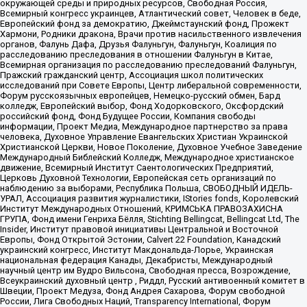
окружающей среды и природных ресурсов, Свободная Россия,
Всемирный конгресс украинцев, Атлантический совет, Человек в беде,
Европейский фонд за демократию, Джеймстаунский фонд, Прожект
Хармони, Родники дракона, Врачи против насильственного извлечения
органов, Фалунь Дафа, Друзья Фалуньгун, Фалуньгун, Коалиция по
расследованию преследования в отношении Фалуньгун в Китае,
Всемирная организация по расследованию преследований Фалуньгун,
Пражский гражданский центр, Ассоциация школ политических
исследований при Совете Европы, Центр либеральной современности,
Форум русскоязычных европейцев, Немецко-русский обмен, Бард
колледж, Европейский выбор, Фонд Ходорковского, Оксфордский
российский фонд, Фонд Будущее России, Компания свободы
информации, Проект Медиа, Международное партнерство за права
человека, Духовное Управление Евангельских Христиан Украинской
Христианской Церкви, Новое Поколение, Духовное Учебное Заведение
Международный Библейский Колледж, Международное христианское
движение, Всемирный Институт Саентологических Предприятий,
Церковь Духовной Технологии, Европейская сеть организаций по
наблюдению за выборами, Республика Польша, СВОБОДНЫЙ ИДЕЛЬ-
УРАЛ, Ассоциация развития журналистики, IStories fonds, Королевский
Институт Международных Отношений, КРИМСЬКА ПРАВОЗАХИСНА
ГРУПА, Фонд имени Генриха Бёлля, Stichting Bellingcat, Bellingcat Ltd, The
Insider, Институт правовой инициативы Центральной и Восточной
Европы, Фонд Открытой Эстонии, Calvert 22 Foundation, Канадский
украинский конгресс, Институт Макдональда-Лорье, Украинская
национальная федерация Канады, Декабристы, Международный
научный центр им Вудро Вильсона, Свободная пресса, Возрождение,
Всеукраинский духовный центр , Риддл, Русский антивоенный комитет в
Швеции, Проект Медуза, Фонд Андрея Сахарова, Форум свободной
России, Лига Свободных Наций, Transparеncy International, Форум