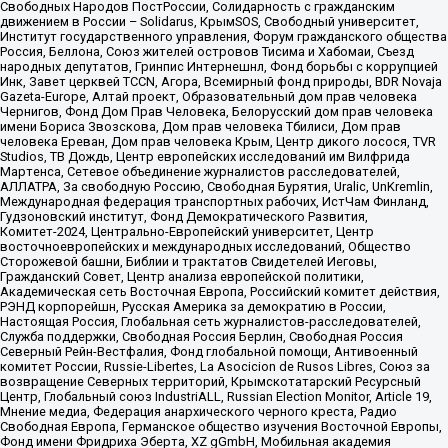
Свободных Народов ПостРоссии, Солидарность с гражданским
движением в России – Solidarus, КрымSOS, Свободный университет,
Институт государственного управления, Форум гражданского общества
Россия, Беллона, Союз жителей островов Тисима и Хабомаи, Съезд
народных депутатов, Гринпис Интернешнл, Фонд борьбы с коррупцией
Инк, Завет церквей TCCN, Агора, Всемирный фонд природы, BDR Novaja
Gazeta-Europe, Алтай проект, Образовательный дом прав человека
Чернигов, Фонд Дом Прав Человека, Белорусский дом прав человека
имени Бориса Звозскова, Дом прав человека Тбилиси, Дом прав
человека Ереван, Дом прав человека Крым, Центр дикого лосося, TVR
Studios, ТВ Дождь, Центр европейских исследований им Вилфрида
Мартенса, Сетевое объединение журналистов расследователей,
АЛЛАТРА, За свободную Россию, Свободная Бурятия, Uralic, UnKremlin,
Международная федерация транспортных рабочих, ИстЧам Финланд,
Гудзоновский институт, Фонд Демократического Развития,
Комитет-2024, Центрально-Европейский университет, Центр
восточноевропейских и международных исследований, Общество
Сторожевой башни, Библии и трактатов Свидетелей Иеговы,
Гражданский Совет, Центр анализа европейской политики,
Академическая сеть Восточная Европа, Российский комитет действия,
РЭНД корпорейшн, Русская Америка за демократию в России,
Настоящая Россия, Глобальная сеть журналистов-расследователей,
Служба поддержки, Свободная Россия Берлин, Свободная Россия
Северный Рейн-Вестфалия, Фонд глобальной помощи, Антивоенный
комитет России, Russie-Libertes, La Asocicion de Rusos Libres, Союз за
возвращение Северных территорий, Крымскотатарский Ресурсный
Центр, Глобальный союз IndustriALL, Russian Election Monitor, Article 19,
Мнение медиа, Федерация анархического черного креста, Радио
Свободная Европа, Германское общество изучения Восточной Европы,
Фонд имени Фридриха Эберта, XZ gGmbH, Мобильная академия