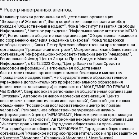
* Реестр иностранных агентов:
Калининградская региональная общественная организация "Экозащита!-Женсовет", Фонд содействия защите прав и свобод граждан "Общественный вердикт", Фонд "Институт Развития Свободы Информации", Частное учреждение "Информационное агентство МЕМО. РУ", Региональная общественная организация "Общественная комиссия по сохранению наследия академика Сахарова", Фонд поддержки свободы прессы, Санкт-Петербургская общественная правозащитная организация "Гражданский контроль", Межрегиональная общественная организация "Информационно-просветительский центр "Мемориал", Региональный Фонд "Центр Защиты Прав Средств Массовой Информации", с 05.12.2023 Фонд "Центр Защиты Прав Средств массовой информации", Региональная общественная благотворительная организация помощи беженцам и мигрантам "Гражданское содействие", Негосударственное образовательное учреждение дополнительного профессионального образования (повышение квалификации) специалистов "АКАДЕМИЯ ПО ПРАВАМ ЧЕЛОВЕКА", Свердловская региональная общественная организация "Сутяжник", Автономная некоммерческая организация "Центр независимых социологических исследований", Союз общественных объединений "Российский исследовательский центр по правам человека", Региональное общественное учреждение научно-информационный центр "МЕМОРИАЛ", Некоммерческая организация "Фонд защиты гласности", Автономная некоммерческая организация "Институт прав человека", Городская общественная организация "Екатеринбургское общество "МЕМОРИАЛ", Городская общественная организация "Рязанское историко-просветительское и правозащитное общество "Мемориал" (Рязанский Мемориал), Челябинский региональный орган общественной самодеятельности – женское общественное объединение "Женщины Евразии", Челябинский региональный орган общественной самодеятельности "Уральская правозащитная группа", Фонд содействия защите здоровья и социальной справедливости имени Андрея Рылькова, Автономная Некоммерческая Организация "Аналитический Центр Юрия Левады", Автономная некоммерческая организация социальной поддержки населения "Проект Апрель", Региональная общественная организация помощи женщинам и детям, находящимся в кризисной ситуации "Информационно-методический центр "Анна", Фонд содействия развитию массовых коммуникаций и правовому просвещению "Так-так-Так", Фонд содействия устойчивому развитию "Серебряная тайга", Свердловский региональный общественный фонд социальных проектов "Новое время", "Idel.Реалии", Кавказ.Реалии, Крым.Реалии, Телеканал Настоящее Время, Татаро-башкирская служба Радио Свобода (Azatliq Radiosi), Радио Свободная Европа/Радио Свобода (PCE/PC), "Сибирь.Реалии", "Фактограф", Благотворительный фонд помощи осужденным и их семьям, Автономная некоммерческая организация "Институт глобализации и социальных движений", Фонд "В защиту прав заключенных", Частное учреждение "Центр поддержки и содействия развитию средств массовой информации", Пензенский региональный общественный благотворительный фонд "Гражданский союз", "Север.Реалии", Некоммерческая организация Фонд "Правовая инициатива", Общество с ограниченной ответственностью "Радио Свободная Европа/Радио Свобода", Чешское информационное агентство "MEDIUM-ORIENT", Красноярская региональная общественная организация "Мы против СПИДа", Камалягин Денис Николаевич, Маркелов Сергей Евгеньевич, Пономарев Лев Александрович, Савицкая Людмила Алексеевна, Автономная некоммерческая организация "Центр по работе с проблемой насилия "НАСИЛИЮ.НЕТ", Межрегиональный профессиональный союз работников здравоохранения "Альянс врачей", Юридическое лицо, зарегистрированное в Латвийской Республике, SIA "Medusa Project" (регистрационный номер 40103797863, дата регистрации 10.06.2014), Некоммерческая организация "Фонд по борьбе с коррупцией", Автономная некоммерческая организация "Институт права и публичной политики", Баданин Роман Сергеевич, Гликин Максим Александрович, Железнова Мария Михайловна, Лукьянова Юлия Сергеевна, Маетная Елизавета Витальевна, Маняхин Петр Борисович, Чуракова Ольга Владимировна, Ярош Юлия Петровна, Юридическое лицо "The Insider SIA", зарегистрированное в Риге, Латвийская Республика (дата регистрации 26.06.2015), являющееся администратором доменного имени интернет-издания "The Insider SIA", https://theins.ru, Постернак Алексей Евгеньевич, Рубин Михаил Аркадьевич, Анин Роман Александрович, Юридическое лицо Istories fonds, зарегистрированное в Латвийской Республике (регистрационный номер 50008295751, дата регистрации 24.02.2020), Великовский Дмитрий Александрович, Долинина Ирина Николаевна, Мароховская Алеся Алексеевна, Шлейнов Роман Юрьевич, Шмагун Олеся Валентиновна, Общество с ограниченной ответственностью "Альтаир 2021", Общество с ограниченной ответственностью "Вега 2021", Общество с ограниченной ответственностью "Главный редактор 2021", Общество с ограниченной ответственностью "Ромашки монолит", Важенков Артем Валерьевич, Ивановская областная общественная организация "Центр гендерных исследований", Гурман Юрий Альбертович, Медиапроект "ОВД-Инфо", Егоров Владимир Владимирович, Жилинский Владимир Александрович, Общество с ограниченной ответственностью "ЗП", Иванова София Юрьевна, Карезина Инна Павловна, Кильтау Екатерина Викторовна, Петров Алексей Викторович, Пискунов Сергей Евгеньевич, Смирнов Сергей Сергеевич, Тихонов Михаил Сергеевич, Общество с ограниченной ответственностью "ЖУРНАЛИСТ-ИНОСТРАННЫЙ АГЕНТ", Арапова Галина Юрьевна, Вольтская Татьяна Анатольевна, Американская компания "Mason G.E.S. Anonymous Foundation" (США), являющаяся владельцем интернет-издания https://mnews.world/, Компания "Stichting Bellingcat", зарегистрированная в Нидерландах (дата регистрации 11.07.2018), Захаров Андрей Вячеславович, Клепиковская Екатерина Дмитриевна, Общество с ограниченной ответственностью "МЕМО", Перл Роман Александрович, Симонов Евгений Алексеевич, Соловьева Елена Анатольевна, Сотников Даниил Владимирович, Сурначева Елизавета Дмитриевна, Автономная некоммерческая организация по защите прав человека и информированию населения "Якутия – Наше Мнение", Общество с ограниченной ответственностью "Москоу диджитал медиа", с 26.01.2023 Общество с ограниченной ответственностью "Чайка Белые сады", Ветошкина Валерия Валерьевна, Заговора Максим Александрович, Межрегиональное общественное движение "Российская ЛГБТ - сеть", Оленичев Максим Владимирович, Павлов Иван Юрьевич, Скворцова Елена Сергеевна, Общество с ограниченной ответственностью "Как бы инагент", Кочетков Игорь Викторович, Общество с ограниченной ответственностью "Честные выборы", Еланчик Олег Александрович, Общество с ограниченной ответственностью "Нобелевский призыв", Гималова Регина Эмилевна, Григорьев Андрей Валерьевич, Григорьева Алина Александровна, Ассоциация по содействию защите прав призывников, альтернативнослужащих и военнослужащих "Правозащитная группа "Гражданин.Армия.Право", Хисамова Регина Фаритовна, Автономная некоммерческая организация по реализации социально-правовых программ "Лилит", Дальневосточное общественное движение "Маяк", Санкт-Петербургская ЛГБТ-инициативная группа "Выход", Инициативная группа ЛГБТ+ "Реверс", Алексеев Андрей Викторович, Бекбулатова Таисия Львовна, Беляев Иван Михайлович, Владыкина Елена Сергеевна, Гельман Марат Александрович, Никульшина Вероника Юрьевна, Толоконникова Надежда Андреевна, Шендерович Виктор Анатольевич, Общество с ограниченной ответственностью "Данное сообщение", Общество с ограниченной ответственностью Издательский дом "Новая глава", Айнбиндер Александра Александровна, Московский комьюнити-центр для ЛГБТ+инициатив, Благотворительный фонд развития филантропии, Deutsche Welle (Германия, Kurt-Schumacher-Strasse 3, 53113 Bonn), Борзунова Мария Михайловна, Воробьев Виктор Викторович, Голубева Анна Львовна, Константинова Алла Михайловна, Малкова Ирина Владимировна, Мурадов Мурад Абдулгалимович, Осетинская Елизавета Николаевна, Понасенков Евгений Николаевич, Ганапольский Матвей Юрьевич, Киселев Евгений Алексеевич, Борухович Ирина Григорьевна, Дремин Иван Тимофеевич, Дубровский Дмитрий Викторович, Красноярская региональная общественная организация поддержки и развития альтернативных образовательных технологий и межкультурных коммуникаций "ИНТЕРРА", Маяковская Екатерина Алексеевна, Фейгин Марк Захарович, Филимонов Андрей Викторович, Дзугкоева Регина Николаевна, Доброхотов Роман Александрович, Дудь Юрий Александрович, Елкин Сергей Владимирович, Кругликов Кирилл Игоревич, Сабунаева Мария Леонидовна, Семенов Алексей Владимирович, Шаинян Карен Багратович, Шульман Екатерина Михайловна, Асафьев Артур Валерьевич, Вахштайн Виктор Семенович, Венедиктов Алексей Алексеевич, Лушникова Екатерина Евгеньевна, Волков Леонид Михайлович, Невзоров Александр Глебович, Пархоменко Сергей Борисович, Сироткин Ярослав Николаевич, Кара-Мурза Владимир Владимирович, Баранова Наталья Владимировна, Гозман Леонид Яковлевич, Кагарлицкий Борис Юльевич, Климарев Михаил Валерьевич, Милов Владимир Станиславович, Автономная некоммерческая организация Краснодарский центр современного искусства "Типография", Моргенштерн Алишер Тагирович, Соболь Любовь Эдуардовна, Общество с ограниченной ответственностью "ЛИЗА НОРМ", Каспаров Гарри Кимович, Ходорковский Михаил Борисович, Общество с ограниченной ответственностью "Апрельские тезисы", Данилович Ирина Брониславовна, Кашин Олег Владимирович, Петров Николай Владимирович, Пивоваров Алексей Владимирович, Соколов Михаил Владимирович, Цветкова Юлия Владимировна, Чичваркин Евгений Александрович, Комитет против пыток/Команда против пыток, Общество с ограниченной ответственностью "Первый научный", Общество с ограниченной ответственностью "Вертолет и ко", Белоцерковская Вероника Борисовна, Кац Максим Евгеньевич, Лазарева Татьяна Юрьевна, Шаведдинов Руслан Табризович, Яшин Илья Валерьевич, Общество с ограниченной ответственностью "Иноагент ААВ", Алешковский Дмитрий Петрович, Альбац Евгения Марковна, Быков Дмитрий Львович, Галямина Юлия Евгеньевна, Лойко Сергей Леонидович, Мартынов Кирилл Константинович, Медведев Сергей Александрович, Крашенинников Федор Геннадиевич, Гордеева Катерина Вл