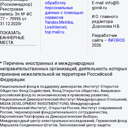
обработку
E-mail: info@5-
(Роскомнадзор).
персональных
gorsk.ru
Реестровая
данных с помощью
запись Эл № ФС
И.О. главного
сервисов
77 – 79995 от
редактора
Yandex.Metrika,
31.12.2020г
Дорохова Н.В.
LiveInternet,
top.mail.ru
ПОКАЗАТЬ
Разработчик
БАННЕРНЫЕ
сайта –
INFOROS
МЕСТА
2026
* Перечень иностранных и международных
неправительственных организаций, деятельность которых
признана нежелательной на территории Российской
Федерации:
Национальный фонд в поддержку демократии, Институт Открытое
Общество Фонд Содействия, Фонд Открытое общество, Американо-
российский фонд по экономическому и правовому развитию,
Национальный Демократический Институт Международных Отношений,
MEDIA DEVELOPMENT INVESTMENT FUND, Международный
Республиканский Институт, Открытая Россия, Институт современной
России, Черноморский фонд регионального сотрудничества,
Европейская Платформа за Демократические Выборы,
Международный центр электоральных исследований, Германский фонд
Маршалла Соединенных Штатов, Тихоокеанский центр защиты