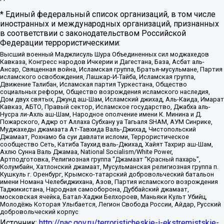
* Единый федеральный список организаций, в том числе
иностранных и международных организаций, признанных
в соответствии с законодательством Российской
Федерации террористическими:
Высший военный Маджлисуль Шура Объединенных сил моджахедов
Кавказа, Конгресс народов Ичкерии и Дагестана, База, Асбат аль-
Ансар, Священная война, Исламская группа, Братья-мусульмане, Партия
исламского освобождения, Лашкар-И-Тайба, Исламская группа,
Движение Талибан, Исламская партия Туркестана, Общество
социальных реформ, Общество возрождения исламского наследия,
Дом двух святых, Джунд аш-Шам, Исламский джихад, Аль-Каида, Имарат
Кавказ, АБТО, Правый сектор, Исламское государство, Джабха аль-
Нусра ли-Ахль аш-Шам, Народное ополчение имени К. Минина и Д.
Пожарского, Аджр от Аллаха Субхану уа Тагьаля SHAM, АУМ Синрике,
Муджахеды джамаата Ат-Тавхида Валь-Джихад, Чистопольский
Джамаат, Рохнамо ба суи давлати исломи, Террористическое
сообщество Сеть, Катиба Таухид валь-Джихад, Хайят Тахрир аш-Шам,
Ахлю Сунна Валь Джамаа, National Socialism/White Power,
Артподготовка, Религиозная группа “Джамаат “Красный пахарь”,
Колумбайн, Хатлонский джамаат, Мусульманская религиозная группа п.
Кушкуль г. Оренбург, Крымско-татарский добровольческий батальон
имени Номана Челебиджихана, Азов, Партия исламского возрождения
Таджикистана, Народная самооборона, Дуббайский джамаат,
московская ячейка, Батал-Хаджи Белхороев, Маньяки Культ Убийц,
Молодёжь Которая Улыбается, Легион Свобода России, Айдар, Русский
добровольческий корпус
Источник:
http://nac.gov.ru/terroristicheskie-i-ekstremistskie-