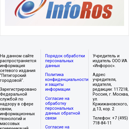
На данном сайте
Порядок обработки
Учредитель и
распространяется
персональных
издатель ООО ИА
информация
данных
«Инфорос».
сетевого издания
Политика
Адрес
"Пятигорский
конфиденциальности
учредителя,
городовой".
и защиты
издателя,
Зарегистрировано
информации
редакции: 117218,
Федеральной
Россия, г. Москва,
Согласие на
службой по
ул.
обработку
надзору в сфере
Кржижановского,
персональных
связи,
д.13, кор. 2
данных обратной
информационных
связи
Телефон: +7 (495)
технологий и
718-84-11
массовых
Согласие на
коммуникаций