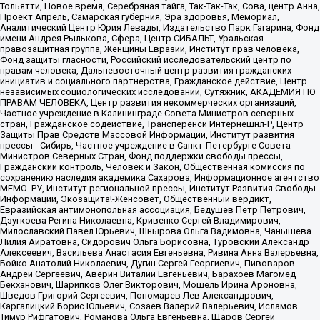
Тольятти, Новое время, Серебряная тайга, Так-Так-Так, Сова, центр Анна,
Проект Апрель, Самарская губерния, Эра здоровья, Мемориал,
Аналитический Центр Юрия Левады, Издательство Парк Гагарина, Фонд
имени Андрея Рылькова, Сфера, Центр СИБАЛЬТ, Уральская
правозащитная группа, Женщины Евразии, Институт прав человека,
Фонд защиты гласности, Российский исследовательский центр по
правам человека, Дальневосточный центр развития гражданских
инициатив и социального партнерства, Гражданское действие, Центр
независимых социологических исследований, Сутяжник, АКАДЕМИЯ ПО
ПРАВАМ ЧЕЛОВЕКА, Центр развития некоммерческих организаций,
Частное учреждение в Калининграде Совета Министров северных
стран, Гражданское содействие, Трансперенси Интернешнл-Р, Центр
Защиты Прав Средств Массовой Информации, Институт развития
прессы - Сибирь, Частное учреждение в Санкт-Петербурге Совета
Министров Северных Стран, Фонд поддержки свободы прессы,
Гражданский контроль, Человек и Закон, Общественная комиссия по
сохранению наследия академика Сахарова, Информационное агентство
МЕМО. РУ, Институт региональной прессы, Институт Развития Свободы
Информации, Экозащита!-Женсовет, Общественный вердикт,
Евразийская антимонопольная ассоциация, Бедушев Петр Петрович,
Дзугкоева Регина Николаевна, Кривенко Сергей Владимирович,
Милославский Павел Юрьевич, Шнырова Ольга Вадимовна, Чанышева
Лилия Айратовна, Сидорович Ольга Борисовна, Туровский Александр
Алексеевич, Васильева Анастасия Евгеньевна, Ривина Анна Валерьевна,
Бойко Анатолий Николаевич, Дугин Сергей Георгиевич, Пивоваров
Андрей Сергеевич, Аверин Виталий Евгеньевич, Барахоев Магомед
Бекханович, Шарипков Олег Викторович, Мошель Ирина Ароновна,
Шведов Григорий Сергеевич, Пономарев Лев Александрович,
Каргалицкий Борис Юльевич, Созаев Валерий Валерьевич, Исламов
Тимур Рифгатович, Романова Ольга Евгеньевна, Щаров Сергей