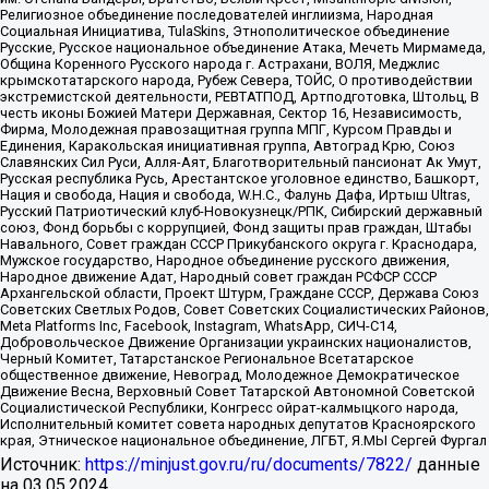
Религиозное объединение последователей инглиизма, Народная
Социальная Инициатива, TulaSkins, Этнополитическое объединение
Русские, Русское национальное объединение Атака, Мечеть Мирмамеда,
Община Коренного Русского народа г. Астрахани, ВОЛЯ, Меджлис
крымскотатарского народа, Рубеж Севера, ТОЙС, О противодействии
экстремистской деятельности, РЕВТАТПОД, Артподготовка, Штольц, В
честь иконы Божией Матери Державная, Сектор 16, Независимость,
Фирма, Молодежная правозащитная группа МПГ, Курсом Правды и
Единения, Каракольская инициативная группа, Автоград Крю, Союз
Славянских Сил Руси, Алля-Аят, Благотворительный пансионат Ак Умут,
Русская республика Русь, Арестантское уголовное единство, Башкорт,
Нация и свобода, Нация и свобода, W.H.С., Фалунь Дафа, Иртыш Ultras,
Русский Патриотический клуб-Новокузнецк/РПК, Сибирский державный
союз, Фонд борьбы с коррупцией, Фонд защиты прав граждан, Штабы
Навального, Совет граждан СССР Прикубанского округа г. Краснодара,
Мужское государство, Народное объединение русского движения,
Народное движение Адат, Народный совет граждан РСФСР СССР
Архангельской области, Проект Штурм, Граждане СССР, Держава Союз
Советских Светлых Родов, Совет Советских Социалистических Районов,
Meta Platforms Inc, Facebook, Instagram, WhatsApp, СИЧ-С14,
Добровольческое Движение Организации украинских националистов,
Черный Комитет, Татарстанское Региональное Всетатарское
общественное движение, Невоград, Молодежное Демократическое
Движение Весна, Верховный Совет Татарской Автономной Советской
Социалистической Республики, Конгресс ойрат-калмыцкого народа,
Исполнительный комитет совета народных депутатов Красноярского
края, Этническое национальное объединение, ЛГБТ, Я.МЫ Сергей Фургал
Источник:
https://minjust.gov.ru/ru/documents/7822/
данные
на
03.05.2024