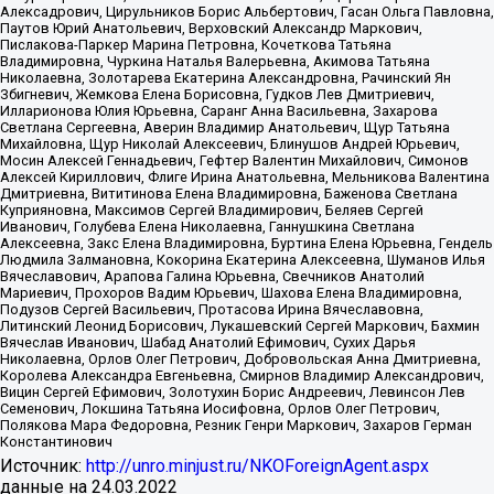
Алексадрович, Цирульников Борис Альбертович, Гасан Ольга Павловна,
Паутов Юрий Анатольевич, Верховский Александр Маркович,
Пислакова-Паркер Марина Петровна, Кочеткова Татьяна
Владимировна, Чуркина Наталья Валерьевна, Акимова Татьяна
Николаевна, Золотарева Екатерина Александровна, Рачинский Ян
Збигневич, Жемкова Елена Борисовна, Гудков Лев Дмитриевич,
Илларионова Юлия Юрьевна, Саранг Анна Васильевна, Захарова
Светлана Сергеевна, Аверин Владимир Анатольевич, Щур Татьяна
Михайловна, Щур Николай Алексеевич, Блинушов Андрей Юрьевич,
Мосин Алексей Геннадьевич, Гефтер Валентин Михайлович, Симонов
Алексей Кириллович, Флиге Ирина Анатольевна, Мельникова Валентина
Дмитриевна, Вититинова Елена Владимировна, Баженова Светлана
Куприяновна, Максимов Сергей Владимирович, Беляев Сергей
Иванович, Голубева Елена Николаевна, Ганнушкина Светлана
Алексеевна, Закс Елена Владимировна, Буртина Елена Юрьевна, Гендель
Людмила Залмановна, Кокорина Екатерина Алексеевна, Шуманов Илья
Вячеславович, Арапова Галина Юрьевна, Свечников Анатолий
Мариевич, Прохоров Вадим Юрьевич, Шахова Елена Владимировна,
Подузов Сергей Васильевич, Протасова Ирина Вячеславовна,
Литинский Леонид Борисович, Лукашевский Сергей Маркович, Бахмин
Вячеслав Иванович, Шабад Анатолий Ефимович, Сухих Дарья
Николаевна, Орлов Олег Петрович, Добровольская Анна Дмитриевна,
Королева Александра Евгеньевна, Смирнов Владимир Александрович,
Вицин Сергей Ефимович, Золотухин Борис Андреевич, Левинсон Лев
Семенович, Локшина Татьяна Иосифовна, Орлов Олег Петрович,
Полякова Мара Федоровна, Резник Генри Маркович, Захаров Герман
Константинович
Источник:
http://unro.minjust.ru/NKOForeignAgent.aspx
данные на
24.03.2022