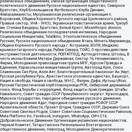
религиозных объединениях, Омская организация общественного
политического движения Русское национальное единство, Северное
Братство, Клуб Болельщиков Футбольного Клуба Динамо,
Файзрахманисты, Мусульманская религиозная организация п.
Боровский, Община Коренного Русского народа Щелковского района,
Правый сектор, УНА - УНСО, Украинская повстанческая армия, Тризуб
им. Степана Бандеры, Братство, Белый Крест, Misanthropic division,
Религиозное объединение последователей инглиизма, Народная
Социальная Инициатива, TulaSkins, Этнополитическое объединение
Русские, Русское национальное объединение Атака, Мечеть Мирмамеда,
Община Коренного Русского народа г. Астрахани, ВОЛЯ, Меджлис
крымскотатарского народа, Рубеж Севера, ТОЙС, О противодействии
экстремистской деятельности, РЕВТАТПОД, Артподготовка, Штольц, В
честь иконы Божией Матери Державная, Сектор 16, Независимость,
Фирма, Молодежная правозащитная группа МПГ, Курсом Правды и
Единения, Каракольская инициативная группа, Автоград Крю, Союз
Славянских Сил Руси, Алля-Аят, Благотворительный пансионат Ак Умут,
Русская республика Русь, Арестантское уголовное единство, Башкорт,
Нация и свобода, Нация и свобода, W.H.С., Фалунь Дафа, Иртыш Ultras,
Русский Патриотический клуб-Новокузнецк/РПК, Сибирский державный
союз, Фонд борьбы с коррупцией, Фонд защиты прав граждан, Штабы
Навального, Совет граждан СССР Прикубанского округа г. Краснодара,
Мужское государство, Народное объединение русского движения,
Народное движение Адат, Народный совет граждан РСФСР СССР
Архангельской области, Проект Штурм, Граждане СССР, Держава Союз
Советских Светлых Родов, Совет Советских Социалистических Районов,
Meta Platforms Inc, Facebook, Instagram, WhatsApp, СИЧ-С14,
Добровольческое Движение Организации украинских националистов,
Черный Комитет, Татарстанское Региональное Всетатарское
общественное движение, Невоград, Молодежное Демократическое