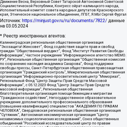
Движение Весна, Верховный Совет Татарской Автономной Советской
Социалистической Республики, Конгресс ойрат-калмыцкого народа,
Исполнительный комитет совета народных депутатов Красноярского
края, Этническое национальное объединение, ЛГБТ, Я.МЫ Сергей Фургал
Источник:
https://minjust.gov.ru/ru/documents/7822/
данные
на
03.05.2024
* Реестр иностранных агентов:
Калининградская региональная общественная организация "Экозащита!-Женсовет", Фонд содействия защите прав и свобод граждан "Общественный вердикт", Фонд "Институт Развития Свободы Информации", Частное учреждение "Информационное агентство МЕМО. РУ", Региональная общественная организация "Общественная комиссия по сохранению наследия академика Сахарова", Фонд поддержки свободы прессы, Санкт-Петербургская общественная правозащитная организация "Гражданский контроль", Межрегиональная общественная организация "Информационно-просветительский центр "Мемориал", Региональный Фонд "Центр Защиты Прав Средств Массовой Информации", с 05.12.2023 Фонд "Центр Защиты Прав Средств массовой информации", Региональная общественная благотворительная организация помощи беженцам и мигрантам "Гражданское содействие", Негосударственное образовательное учреждение дополнительного профессионального образования (повышение квалификации) специалистов "АКАДЕМИЯ ПО ПРАВАМ ЧЕЛОВЕКА", Свердловская региональная общественная организация "Сутяжник", Автономная некоммерческая организация "Центр независимых социологических исследований", Союз общественных объединений "Российский исследовательский центр по правам человека", Региональное общественное учреждение научно-информационный центр "МЕМОРИАЛ", Некоммерческая организация "Фонд защиты гласности", Автономная некоммерческая организация "Институт прав человека", Городская общественная организация "Екатеринбургское общество "МЕМОРИАЛ", Городская общественная организация "Рязанское историко-просветительское и правозащитное общество "Мемориал" (Рязанский Мемориал), Челябинский региональный орган общественной самодеятельности – женское общественное объединение "Женщины Евразии", Челябинский региональный орган общественной самодеятельности "Уральская правозащитная группа", Фонд содействия защите здоровья и социальной справедливости имени Андрея Рылькова, Автономная Некоммерческая Организация "Аналитический Центр Юрия Левады", Автономная некоммерческая организация социальной поддержки населения "Проект Апрель", Региональная общественная организация помощи женщинам и детям, находящимся в кризисной ситуации "Информационно-методический центр "Анна", Фонд содействия развитию массовых коммуникаций и правовому просвещению "Так-так-Так", Фонд содействия устойчивому развитию "Серебряная тайга", Свердловский региональный общественный фонд социальных проектов "Новое время", "Idel.Реалии", Кавказ.Реалии, Крым.Реалии, Телеканал Настоящее Время, Татаро-башкирская служба Радио Свобода (Azatliq Radiosi), Радио Свободная Европа/Радио Свобода (PCE/PC), "Сибирь.Реалии", "Фактограф", Благотворительный фонд помощи осужденным и их семьям, Автономная некоммерческая организация "Институт глобализации и социальных движений", Фонд "В защиту прав заключенных", Частное учреждение "Центр поддержки и содействия развитию средств массовой информации", Пензенский региональный общественный благотворительный фонд "Гражданский союз", "Север.Реалии", Некоммерческая организация Фонд "Правовая инициатива", Общество с ограниченной ответственностью "Радио Свободная Европа/Радио Свобода", Чешское информационное агентство "MEDIUM-ORIENT", Красноярская региональная общественная организация "Мы против СПИДа", Камалягин Денис Николаевич, Маркелов Сергей Евгеньевич, Пономарев Лев Александрович, Савицкая Людмила Алексеевна, Автономная некоммерческая организация "Центр по работе с проблемой насилия "НАСИЛИЮ.НЕТ", Межрегиональный профессиональный союз работников здравоохранения "Альянс врачей", Юридическое лицо, зарегистрированное в Латвийской Республике, SIA "Medusa Project" (регистрационный номер 40103797863, дата регистрации 10.06.2014), Некоммерческая организация "Фонд по борьбе с коррупцией", Автономная некоммерческая организация "Институт права и публичной политики", Баданин Роман Сергеевич, Гликин Максим Александрович, Железнова Мария Михайловна, Лукьянова Юлия Сергеевна, Маетная Елизавета Витальевна, Маняхин Петр Борисович, Чуракова Ольга Владимировна, Ярош Юлия Петровна, Юридическое лицо "The Insider SIA", зарегистрированное в Риге, Латвийская Республика (дата регистрации 26.06.2015), являющееся администратором доменного имени интернет-издания "The Insider SIA", https://theins.ru, Постернак Алексей Евгеньевич, Рубин Михаил Аркадьевич, Анин Роман Александрович, Юридическое лицо Istories fonds, зарегистрированное в Латвийской Республике (регистрационный номер 50008295751, дата регистрации 24.02.2020), Великовский Дмитрий Александрович, Долинина Ирина Николаевна, Мароховская Алеся Алексеевна, Шлейнов Роман Юрьевич, Шмагун Олеся Валентиновна, Общество с ограниченной ответственностью "Альтаир 2021", Общество с ограниченной ответственностью "Вега 2021", Общество с ограниченной ответственностью "Главный редактор 2021", Общество с ограниченной ответственностью "Ромашки монолит", Важенков Артем Валерьевич, Ивановская областная общественная организация "Центр гендерных исследований", Гурман Юрий Альбертович, Медиапроект "ОВД-Инфо", Егоров Владимир Владимирович, Жилинский Владимир Александрович, Общество с ограниченной ответственностью "ЗП", Иванова София Юрьевна, Карезина Инна Павловна, Кильтау Екатерина Викторовна, Петров Алексей Викторович, Пискунов Сергей Евгеньевич, Смирнов Сергей Сергеевич, Тихонов Михаил Сергеевич, Общество с ограниченной ответственностью "ЖУРНАЛИСТ-ИНОСТРАННЫЙ АГЕНТ", Арапова Галина Юрьевна, Вольтская Татьяна Анатольевна, Американская компания "Mason G.E.S. Anonymous Foundation" (США), являющаяся владельцем интернет-издания https://mnews.world/, Компания "Stichting Bellingcat", зарегистрированная в Нидерландах (дата регистрации 11.07.2018), Захаров Андрей Вячеславович, Клепиковская Екатерина Дмитриевна, Общество с ограниченной ответственностью "МЕМО", Перл Роман Александрович, Симонов Евгений Алексеевич, Соловьева Елена Анатольевна, Сотников Даниил Владимирович, Сурначева Елизавета Дмитриевна, Автономная некоммерческая организация по защите прав человека и информированию населения "Якутия – Наше Мнение", Общество с ограниченной ответственностью "Москоу диджитал медиа", с 26.01.2023 Общество с ограниченной ответственностью "Чайка Белые сады", Ветошкина Валерия Валерьевна, Заговора Максим Александрович, Межрегиональное общественное движение "Российская ЛГБТ - сеть", Оленичев Максим Владимирович, Павлов Иван Юрьевич, Скворцова Елена Сергеевна, Общество с ограниченной ответственностью "Как бы инагент", Кочетков Игорь Викторович, Общество с ограниченной ответственностью "Честные выборы", Еланчик Олег Александрович, Общество с ограниченной ответственностью "Нобелевский призыв", Гималова Регина Эмилевна, Григорьев Андрей Валерьевич, Григорьева Алина Александровна, Ассоциация по содействию защите прав призывников, альтернативнослужащих и военнослужащих "Правозащитная группа "Гражданин.Армия.Право", Хисамова Регина Фаритовна, Автономная некоммерческая организация по реализации социально-правовых программ "Лилит", Дальневосточное общественное движение "Маяк", Санкт-Петербургская ЛГБТ-инициативная группа "Выход", Инициативная группа ЛГБТ+ "Реверс", Алексеев Андрей Викторович, Бекбулатова Таисия Львовна, Беляев Иван Михайлович, Владыкина Елена Сергеевна, Гельман Марат Александрович, Никульшина Вероника Юрьевна, Толоконникова Надежда Андреевна, Шендерович Виктор Анатольевич, Общество с ограниченной ответственностью "Данное сообщение", Общество с ограниченной ответственностью Издательский дом "Новая глава", Айнбиндер Александра Александровна, Московский комьюнити-центр для ЛГБТ+инициатив, Благотворительный фонд развития филантропии, Deutsche Welle (Германия, Kurt-Schumacher-Strasse 3, 53113 Bonn), Борзунова Мария Михайловна, Воробьев Виктор Викторович, Голубева Анна Львовна, Константинова Алла Михайловна, Малкова Ирина Владимировна, Мурадов Мурад Абдулгалимович, Осетинская Елизавета Николаевна, Понасенков Евгений Николаевич, Ганапольский Матвей Юрьевич, Киселев Евгений Алексеевич, Борухович Ирина Григорьевна, Дремин Иван Тимофеевич, Дубровский Дмитрий Викторович, Красноярская региональная общественная организация поддержки и развития альтернативных образовательных технологий и межкультурных коммуникаций "ИНТЕРРА", Маяковская Екатерина Алексеевна, Фейгин Марк Захарович, Филимонов Андрей Викторович, Дзугкоева Регина Николаевна, Доброхотов Роман Александрович, Дудь Юрий Александрович, Елкин Сергей Владимирович, Кругликов Кирилл Игоревич, Сабунаева Мария Леонидовна, Семенов Алексей Владимирович, Шаинян Карен Багратович, Шульман Екатерина Михайловна, Асафьев Артур Валерьевич, Вахштайн Виктор Семенович, Венедиктов Алексей Алексеевич, Лушникова Екатерина Евгеньевна, Волков Леонид Михайлович, Невзоров Александр Глебович, Пархоменко Сергей Борисович, Сироткин Ярослав Николаевич, Кара-Мурза Владимир Владимирович, Баранова Наталья Владимировна, Гозман Леонид Яковлевич, Кагарлицкий Борис Юльевич, Климарев Михаил Валерьевич, Милов Владимир Станиславович, Автономная некоммерческая организация Краснодарский центр современного искусства "Типография", Моргенштерн Алишер Тагирович, Соболь Любовь Эдуардовна, Общество с ограниченной ответственностью "ЛИЗА НОРМ", Каспаров Гарри Кимович, Ходорковский Михаил Борисович, Общество с ограниченной ответственностью "Апрельские тезисы", Данилович Ирина Брониславовна, Кашин Олег Владимирович, Петров Николай Владимирович, Пивоваров Алексей Владимирович, Соколов Михаил Владимирович, Цветкова Юлия Владимировна, Чичваркин Евгений Александрович, Комитет против пыток/Команда против пыток, Общество с ограниченной ответственностью "Первый научный", Общество с ограниченной ответственностью "Вертолет и ко", Белоцерковская Вероника Борисовна, Кац Максим Евгеньевич, Лазарева Татьяна Юрьевна, Шаведдинов Руслан Табризович, Яшин Илья Валерьевич, Общество с ограниченной ответственностью "Иноагент ААВ", Алешковский Дмитрий Петрович, Альбац Евгения Марковна, Быков Дмитрий Львович, Галямина Юлия Евгеньевна, Лойко Сергей Леонидович, Мартынов Кирилл Константинович, Медведев Сергей Александрович, Крашенинников Федор Геннадиевич, Гордеева Катерина Вл