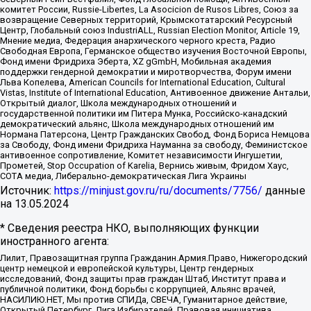
комитет России, Russie-Libertes, La Asocicion de Rusos Libres, Союз за
возвращение Северных территорий, Крымскотатарский Ресурсный
Центр, Глобальный союз IndustriALL, Russian Election Monitor, Article 19,
Мнение медиа, Федерация анархического черного креста, Радио
Свободная Европа, Германское общество изучения Восточной Европы,
Фонд имени Фридриха Эберта, XZ gGmbH, Мобильная академия
поддержки гендерной демократии и миротворчества, Форум имени
Льва Копелева, American Councils for International Education, Cultural
Vistas, Institute of International Education, Антивоенное движение Антальи,
Открытый диалог, Школа международных отношений и
государственной политики им Питера Мунка, Российско-канадский
демократический альянс, Школа международных отношений им
Нормана Патерсона, Центр Гражданских Свобод, Фонд Бориса Немцова
за Свободу, Фонд имени Фридриха Науманна за свободу, Феминистское
антивоенное сопротивление, Комитет независимости Ингушетии,
Прометей, Stop Occupation of Karelia, Вернись живым, Фридом Хаус,
СОТА медиа, Либерально-демократическая Лига Украины
Источник:
https://minjust.gov.ru/ru/documents/7756/
данные
на
13.05.2024
* Сведения реестра НКО, выполняющих функции
иностранного агента:
Лилит, Правозащитная группа Гражданин.Армия.Право, Нижегородский
центр немецкой и европейской культуры, Центр гендерных
исследований, Фонд защиты прав граждан Штаб, Институт права и
публичной политики, Фонд борьбы с коррупцией, Альянс врачей,
НАСИЛИЮ.НЕТ, Мы против СПИДа, СВЕЧА, Гуманитарное действие,
Открытый Петербург, Лига Избирателей, Правовая инициатива,