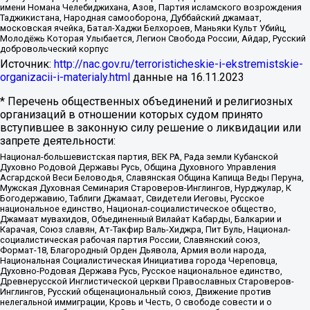
имени Номана Челебиджихана, Азов, Партия исламского возрождения
Таджикистана, Народная самооборона, Дуббайский джамаат,
московская ячейка, Батал-Хаджи Белхороев, Маньяки Культ Убийц,
Молодёжь Которая Улыбается, Легион Свобода России, Айдар, Русский
добровольческий корпус
Источник:
http://nac.gov.ru/terroristicheskie-i-ekstremistskie-
organizacii-i-materialy.html
данные на
16.11.2023
* Перечень общественных объединений и религиозных
организаций в отношении которых судом принято
вступившее в законную силу решение о ликвидации или
запрете деятельности:
Национал-большевистская партия, ВЕК РА, Рада земли Кубанской
Духовно Родовой Державы Русь, Община Духовного Управления
Асгардской Веси Беловодья, Славянская Община Капища Веды Перуна,
Мужская Духовная Семинария Староверов-Инглингов, Нурджулар, К
Богодержавию, Таблиги Джамаат, Свидетели Иеговы, Русское
национальное единство, Национал-социалистическое общество,
Джамаат мувахидов, Объединенный Вилайат Кабарды, Балкарии и
Карачая, Союз славян, Ат-Такфир Валь-Хиджра, Пит Буль, Национал-
социалистическая рабочая партия России, Славянский союз,
Формат-18, Благородный Орден Дьявола, Армия воли народа,
Национальная Социалистическая Инициатива города Череповца,
Духовно-Родовая Держава Русь, Русское национальное единство,
Древнерусской Инглистической церкви Православных Староверов-
Инглингов, Русский общенациональный союз, Движение против
нелегальной иммиграции, Кровь и Честь, О свободе совести и о