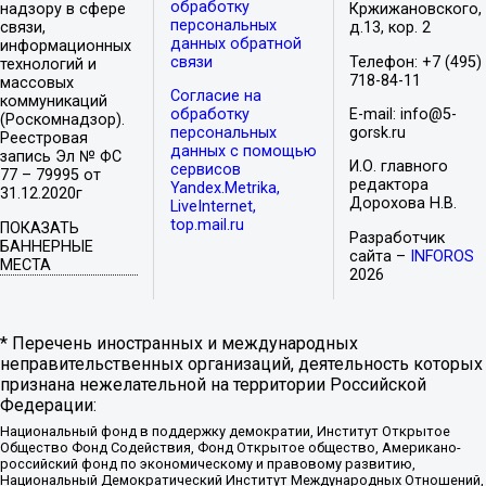
обработку
надзору в сфере
Кржижановского,
персональных
связи,
д.13, кор. 2
данных обратной
информационных
связи
Телефон: +7 (495)
технологий и
718-84-11
массовых
Согласие на
коммуникаций
обработку
E-mail: info@5-
(Роскомнадзор).
персональных
gorsk.ru
Реестровая
данных с помощью
запись Эл № ФС
И.О. главного
сервисов
77 – 79995 от
редактора
Yandex.Metrika,
31.12.2020г
Дорохова Н.В.
LiveInternet,
top.mail.ru
ПОКАЗАТЬ
Разработчик
БАННЕРНЫЕ
сайта –
INFOROS
МЕСТА
2026
* Перечень иностранных и международных
неправительственных организаций, деятельность которых
признана нежелательной на территории Российской
Федерации:
Национальный фонд в поддержку демократии, Институт Открытое
Общество Фонд Содействия, Фонд Открытое общество, Американо-
российский фонд по экономическому и правовому развитию,
Национальный Демократический Институт Международных Отношений,