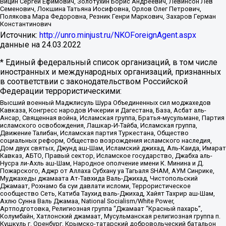
Вицин Сергей Ефимович, Золотухин Борис Андреевич, Левинсон Лев
Семенович, Локшина Татьяна Иосифовна, Орлов Олег Петрович,
Полякова Мара Федоровна, Резник Генри Маркович, Захаров Герман
Константинович
Источник:
http://unro.minjust.ru/NKOForeignAgent.aspx
данные на
24.03.2022
* Единый федеральный список организаций, в том числе
иностранных и международных организаций, признанных
в соответствии с законодательством Российской
Федерации террористическими:
Высший военный Маджлисуль Шура Объединенных сил моджахедов
Кавказа, Конгресс народов Ичкерии и Дагестана, База, Асбат аль-
Ансар, Священная война, Исламская группа, Братья-мусульмане, Партия
исламского освобождения, Лашкар-И-Тайба, Исламская группа,
Движение Талибан, Исламская партия Туркестана, Общество
социальных реформ, Общество возрождения исламского наследия,
Дом двух святых, Джунд аш-Шам, Исламский джихад, Аль-Каида, Имарат
Кавказ, АБТО, Правый сектор, Исламское государство, Джабха аль-
Нусра ли-Ахль аш-Шам, Народное ополчение имени К. Минина и Д.
Пожарского, Аджр от Аллаха Субхану уа Тагьаля SHAM, АУМ Синрике,
Муджахеды джамаата Ат-Тавхида Валь-Джихад, Чистопольский
Джамаат, Рохнамо ба суи давлати исломи, Террористическое
сообщество Сеть, Катиба Таухид валь-Джихад, Хайят Тахрир аш-Шам,
Ахлю Сунна Валь Джамаа, National Socialism/White Power,
Артподготовка, Религиозная группа “Джамаат “Красный пахарь”,
Колумбайн, Хатлонский джамаат, Мусульманская религиозная группа п.
Кушкуль г. Оренбург, Крымско-татарский добровольческий батальон