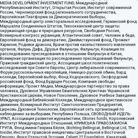
MEDIA DEVELOPMENT INVESTMENT FUND, Международный
Республиканский Институт, Открытая Россия, Институт современной
России, Черноморский фонд регионального сотрудничества,
Европейская Платформа за Демократические Выборы,
Международный центр электоральных исследований, Германский фонд
Маршалла Соединенных Штатов, Тихоокеанский центр защиты
окружающей среды и природных ресурсов, Свободная Россия,
Всемирный конгресс украинцев, Атлантический совет, Человек в беде,
Европейский фонд за демократию, Джеймстаунский фонд, Прожект
Хармони, Родники дракона, Врачи против насильственного извлечения
органов, Фалунь Дафа, Друзья Фалуньгун, Фалуньгун, Коалиция по
расследованию преследования в отношении Фалуньгун в Китае,
Всемирная организация по расследованию преследований Фалуньгун,
Пражский гражданский центр, Ассоциация школ политических
исследований при Совете Европы, Центр либеральной современности,
Форум русскоязычных европейцев, Немецко-русский обмен, Бард
колледж, Европейский выбор, Фонд Ходорковского, Оксфордский
российский фонд, Фонд Будущее России, Компания свободы
информации, Проект Медиа, Международное партнерство за права
человека, Духовное Управление Евангельских Христиан Украинской
Христианской Церкви, Новое Поколение, Духовное Учебное Заведение
Международный Библейский Колледж, Международное христианское
движение, Всемирный Институт Саентологических Предприятий,
Церковь Духовной Технологии, Европейская сеть организаций по
наблюдению за выборами, Республика Польша, СВОБОДНЫЙ ИДЕЛЬ-
УРАЛ, Ассоциация развития журналистики, IStories fonds, Королевский
Институт Международных Отношений, КРИМСЬКА ПРАВОЗАХИСНА
ГРУПА, Фонд имени Генриха Бёлля, Stichting Bellingcat, Bellingcat Ltd, The
Insider, Институт правовой инициативы Центральной и Восточной
Европы, Фонд Открытой Эстонии, Calvert 22 Foundation, Канадский