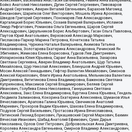
Алексеевич, Васильева Анастасия Евгеньевна, Ривина Анна Валерьевна,
Бойко Анатолий Николаевич, Дугин Сергей Георгиевич, Пивоваров
Андрей Сергеевич, Аверин Виталий Евгеньевич, Барахоев Магомед
Бекханович, Шарипков Олег Викторович, Мошель Ирина Ароновна,
Шведов Григорий Сергеевич, Пономарев Лев Александрович,
Каргалицкий Борис Юльевич, Созаев Валерий Валерьевич, Исламов
Тимур Рифгатович, Романова Ольга Евгеньевна, Щаров Сергей
Алексадрович, Цирульников Борис Альбертович, Гасан Ольга Павловна,
Паутов Юрий Анатольевич, Верховский Александр Маркович,
Пислакова-Паркер Марина Петровна, Кочеткова Татьяна
Владимировна, Чуркина Наталья Валерьевна, Акимова Татьяна
Николаевна, Золотарева Екатерина Александровна, Рачинский Ян
Збигневич, Жемкова Елена Борисовна, Гудков Лев Дмитриевич,
Илларионова Юлия Юрьевна, Саранг Анна Васильевна, Захарова
Светлана Сергеевна, Аверин Владимир Анатольевич, Щур Татьяна
Михайловна, Щур Николай Алексеевич, Блинушов Андрей Юрьевич,
Мосин Алексей Геннадьевич, Гефтер Валентин Михайлович, Симонов
Алексей Кириллович, Флиге Ирина Анатольевна, Мельникова Валентина
Дмитриевна, Вититинова Елена Владимировна, Баженова Светлана
Куприяновна, Максимов Сергей Владимирович, Беляев Сергей
Иванович, Голубева Елена Николаевна, Ганнушкина Светлана
Алексеевна, Закс Елена Владимировна, Буртина Елена Юрьевна, Гендель
Людмила Залмановна, Кокорина Екатерина Алексеевна, Шуманов Илья
Вячеславович, Арапова Галина Юрьевна, Свечников Анатолий
Мариевич, Прохоров Вадим Юрьевич, Шахова Елена Владимировна,
Подузов Сергей Васильевич, Протасова Ирина Вячеславовна,
Литинский Леонид Борисович, Лукашевский Сергей Маркович, Бахмин
Вячеслав Иванович, Шабад Анатолий Ефимович, Сухих Дарья
Николаевна, Орлов Олег Петрович, Добровольская Анна Дмитриевна,
Королева Александра Евгеньевна, Смирнов Владимир Александрович,