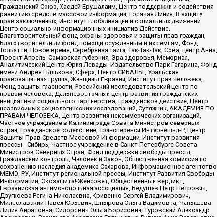
Гражданский Союз, Хасдей Ерушалаим, Центр поддержки и содействия
развитию средств массовой информации, Горячая Линия, В защиту
прав заключенных, Институт глобализации и социальных движений,
Центр социально-информационных инициатив Действие,
Благотворительный фонд охраны здоровья и защиты прав граждан,
Благотворительный фонд помощи осужденным и их семьям, Фонд
Тольятти, Новое время, Серебряная тайга, Так-Так-Так, Сова, центр Анна,
Проект Апрель, Самарская губерния, Эра здоровья, Мемориал,
Аналитический Центр Юрия Левады, Издательство Парк Гагарина, Фонд
имени Андрея Рылькова, Сфера, Центр СИБАЛЬТ, Уральская
правозащитная группа, Женщины Евразии, Институт прав человека,
Фонд защиты гласности, Российский исследовательский центр по
правам человека, Дальневосточный центр развития гражданских
инициатив и социального партнерства, Гражданское действие, Центр
независимых социологических исследований, Сутяжник, АКАДЕМИЯ ПО
ПРАВАМ ЧЕЛОВЕКА, Центр развития некоммерческих организаций,
Частное учреждение в Калининграде Совета Министров северных
стран, Гражданское содействие, Трансперенси Интернешнл-Р, Центр
Защиты Прав Средств Массовой Информации, Институт развития
прессы - Сибирь, Частное учреждение в Санкт-Петербурге Совета
Министров Северных Стран, Фонд поддержки свободы прессы,
Гражданский контроль, Человек и Закон, Общественная комиссия по
сохранению наследия академика Сахарова, Информационное агентство
МЕМО. РУ, Институт региональной прессы, Институт Развития Свободы
Информации, Экозащита!-Женсовет, Общественный вердикт,
Евразийская антимонопольная ассоциация, Бедушев Петр Петрович,
Дзугкоева Регина Николаевна, Кривенко Сергей Владимирович,
Милославский Павел Юрьевич, Шнырова Ольга Вадимовна, Чанышева
Лилия Айратовна, Сидорович Ольга Борисовна, Туровский Александр