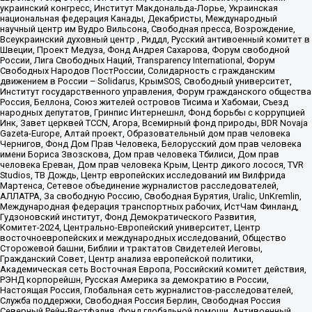
украинский конгресс, Институт Макдональда-Лорье, Украинская
национальная федерация Канады, Декабристы, Международный
научный центр им Вудро Вильсона, Свободная пресса, Возрождение,
Всеукраинский духовный центр , Риддл, Русский антивоенный комитет в
Швеции, Проект Медуза, Фонд Андрея Сахарова, Форум свободной
России, Лига Свободных Наций, Transparеncy International, Форум
Свободных Народов ПостРоссии, Солидарность с гражданским
движением в России – Solidarus, КрымSOS, Свободный университет,
Институт государственного управления, Форум гражданского общества
Россия, Беллона, Союз жителей островов Тисима и Хабомаи, Съезд
народных депутатов, Гринпис Интернешнл, Фонд борьбы с коррупцией
Инк, Завет церквей TCCN, Агора, Всемирный фонд природы, BDR Novaja
Gazeta-Europe, Алтай проект, Образовательный дом прав человека
Чернигов, Фонд Дом Прав Человека, Белорусский дом прав человека
имени Бориса Звозскова, Дом прав человека Тбилиси, Дом прав
человека Ереван, Дом прав человека Крым, Центр дикого лосося, TVR
Studios, ТВ Дождь, Центр европейских исследований им Вилфрида
Мартенса, Сетевое объединение журналистов расследователей,
АЛЛАТРА, За свободную Россию, Свободная Бурятия, Uralic, UnKremlin,
Международная федерация транспортных рабочих, ИстЧам Финланд,
Гудзоновский институт, Фонд Демократического Развития,
Комитет-2024, Центрально-Европейский университет, Центр
восточноевропейских и международных исследований, Общество
Сторожевой башни, Библии и трактатов Свидетелей Иеговы,
Гражданский Совет, Центр анализа европейской политики,
Академическая сеть Восточная Европа, Российский комитет действия,
РЭНД корпорейшн, Русская Америка за демократию в России,
Настоящая Россия, Глобальная сеть журналистов-расследователей,
Служба поддержки, Свободная Россия Берлин, Свободная Россия
Северный Рейн-Вестфалия, Фонд глобальной помощи, Антивоенный