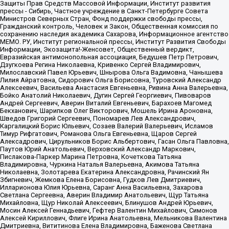
Защиты Прав Средств Массовой Информации, Институт развития
прессы - Сибирь, Частное учреждение в Санкт-Петербурге Совета
Министров Северных Стран, Фонд поддержки свободы прессы,
Гражданский контроль, Человек и Закон, Общественная комиссия по
сохранению наследия академика Сахарова, Информационное агентство
МЕМО. РУ, Институт региональной прессы, Институт Развития Свободы
Информации, Экозащита!-Женсовет, Общественный вердикт,
Евразийская антимонопольная ассоциация, Бедушев Петр Петрович,
Дзугкоева Регина Николаевна, Кривенко Сергей Владимирович,
Милославский Павел Юрьевич, Шнырова Ольга Вадимовна, Чанышева
Лилия Айратовна, Сидорович Ольга Борисовна, Туровский Александр
Алексеевич, Васильева Анастасия Евгеньевна, Ривина Анна Валерьевна,
Бойко Анатолий Николаевич, Дугин Сергей Георгиевич, Пивоваров
Андрей Сергеевич, Аверин Виталий Евгеньевич, Барахоев Магомед
Бекханович, Шарипков Олег Викторович, Мошель Ирина Ароновна,
Шведов Григорий Сергеевич, Пономарев Лев Александрович,
Каргалицкий Борис Юльевич, Созаев Валерий Валерьевич, Исламов
Тимур Рифгатович, Романова Ольга Евгеньевна, Щаров Сергей
Алексадрович, Цирульников Борис Альбертович, Гасан Ольга Павловна,
Паутов Юрий Анатольевич, Верховский Александр Маркович,
Пислакова-Паркер Марина Петровна, Кочеткова Татьяна
Владимировна, Чуркина Наталья Валерьевна, Акимова Татьяна
Николаевна, Золотарева Екатерина Александровна, Рачинский Ян
Збигневич, Жемкова Елена Борисовна, Гудков Лев Дмитриевич,
Илларионова Юлия Юрьевна, Саранг Анна Васильевна, Захарова
Светлана Сергеевна, Аверин Владимир Анатольевич, Щур Татьяна
Михайловна, Щур Николай Алексеевич, Блинушов Андрей Юрьевич,
Мосин Алексей Геннадьевич, Гефтер Валентин Михайлович, Симонов
Алексей Кириллович, Флиге Ирина Анатольевна, Мельникова Валентина
Дмитриевна, Вититинова Елена Владимировна, Баженова Светлана