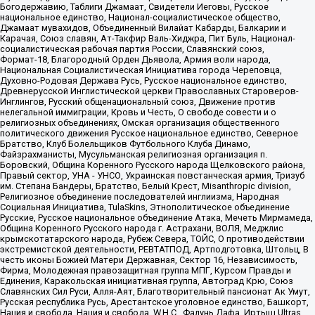
Богодержавию, Таблиги Джамаат, Свидетели Иеговы, Русское
национальное единство, Национал-социалистическое общество,
Джамаат мувахидов, Объединенный Вилайат Кабарды, Балкарии и
Карачая, Союз славян, Ат-Такфир Валь-Хиджра, Пит Буль, Национал-
социалистическая рабочая партия России, Славянский союз,
Формат-18, Благородный Орден Дьявола, Армия воли народа,
Национальная Социалистическая Инициатива города Череповца,
Духовно-Родовая Держава Русь, Русское национальное единство,
Древнерусской Инглистической церкви Православных Староверов-
Инглингов, Русский общенациональный союз, Движение против
нелегальной иммиграции, Кровь и Честь, О свободе совести и о
религиозных объединениях, Омская организация общественного
политического движения Русское национальное единство, Северное
Братство, Клуб Болельщиков Футбольного Клуба Динамо,
Файзрахманисты, Мусульманская религиозная организация п.
Боровский, Община Коренного Русского народа Щелковского района,
Правый сектор, УНА - УНСО, Украинская повстанческая армия, Тризуб
им. Степана Бандеры, Братство, Белый Крест, Misanthropic division,
Религиозное объединение последователей инглиизма, Народная
Социальная Инициатива, TulaSkins, Этнополитическое объединение
Русские, Русское национальное объединение Атака, Мечеть Мирмамеда,
Община Коренного Русского народа г. Астрахани, ВОЛЯ, Меджлис
крымскотатарского народа, Рубеж Севера, ТОЙС, О противодействии
экстремистской деятельности, РЕВТАТПОД, Артподготовка, Штольц, В
честь иконы Божией Матери Державная, Сектор 16, Независимость,
Фирма, Молодежная правозащитная группа МПГ, Курсом Правды и
Единения, Каракольская инициативная группа, Автоград Крю, Союз
Славянских Сил Руси, Алля-Аят, Благотворительный пансионат Ак Умут,
Русская республика Русь, Арестантское уголовное единство, Башкорт,
Нация и свобода, Нация и свобода, W.H.С., Фалунь Дафа, Иртыш Ultras,