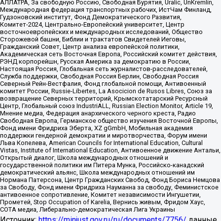
АЛЛАТРА, За свободную Россию, Свободная Бурятия, Uralic, UnKremlin,
Международная федерация транспортных рабочих, ИстЧам Финланд,
Гудзоновский институт, Фонд Демократического Развития,
Комитет-2024, Центрально-Европейский университет, Центр
восточноевропейских и международных исследований, Общество
Сторожевой башни, Библии и трактатов Свидетелей Иеговы,
Гражданский Совет, Центр анализа европейской политики,
Академическая сеть Восточная Европа, Российский комитет действия,
РЭНД корпорейшн, Русская Америка за демократию в России,
Настоящая Россия, Глобальная сеть журналистов-расследователей,
Служба поддержки, Свободная Россия Берлин, Свободная Россия
Северный Рейн-Вестфалия, Фонд глобальной помощи, Антивоенный
комитет России, Russie-Libertes, La Asocicion de Rusos Libres, Союз за
возвращение Северных территорий, Крымскотатарский Ресурсный
Центр, Глобальный союз IndustriALL, Russian Election Monitor, Article 19,
Мнение медиа, Федерация анархического черного креста, Радио
Свободная Европа, Германское общество изучения Восточной Европы,
Фонд имени Фридриха Эберта, XZ gGmbH, Мобильная академия
поддержки гендерной демократии и миротворчества, Форум имени
Льва Копелева, American Councils for International Education, Cultural
Vistas, Institute of International Education, Антивоенное движение Антальи,
Открытый диалог, Школа международных отношений и
государственной политики им Питера Мунка, Российско-канадский
демократический альянс, Школа международных отношений им
Нормана Патерсона, Центр Гражданских Свобод, Фонд Бориса Немцова
за Свободу, Фонд имени Фридриха Науманна за свободу, Феминистское
антивоенное сопротивление, Комитет независимости Ингушетии,
Прометей, Stop Occupation of Karelia, Вернись живым, Фридом Хаус,
СОТА медиа, Либерально-демократическая Лига Украины
Источник:
https://minjust.gov.ru/ru/documents/7756/
данные