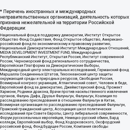
* Перечень иностранных и международных
неправительственных организаций, деятельность которых
признана нежелательной на территории Российской
Федерации:
Национальный фонд в поддержку демократии, Институт Открытое
Общество Фонд Содействия, Фонд Открытое общество, Американо-
российский фонд по экономическому и правовому развитию,
Национальный Демократический Институт Международных Отношений,
MEDIA DEVELOPMENT INVESTMENT FUND, Международный
Республиканский Институт, Открытая Россия, Институт современной
России, Черноморский фонд регионального сотрудничества,
Европейская Платформа за Демократические Выборы,
Международный центр электоральных исследований, Германский фонд
Маршалла Соединенных Штатов, Тихоокеанский центр защиты
окружающей среды и природных ресурсов, Свободная Россия,
Всемирный конгресс украинцев, Атлантический совет, Человек в беде,
Европейский фонд за демократию, Джеймстаунский фонд, Прожект
Хармони, Родники дракона, Врачи против насильственного извлечения
органов, Фалунь Дафа, Друзья Фалуньгун, Фалуньгун, Коалиция по
расследованию преследования в отношении Фалуньгун в Китае,
Всемирная организация по расследованию преследований Фалуньгун,
Пражский гражданский центр, Ассоциация школ политических
исследований при Совете Европы, Центр либеральной современности,
Форум русскоязычных европейцев, Немецко-русский обмен, Бард
колледж, Европейский выбор, Фонд Ходорковского, Оксфордский
российский фонд, Фонд Будущее России, Компания свободы