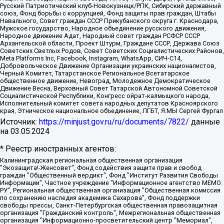
Русский Патриотический клуб-Новокузнецк/РПК, Сибирский державный
союз, Фонд борьбы с коррупцией, Фонд защиты прав граждан, Штабы
Навального, Совет граждан СССР Прикубанского округа г. Краснодара,
Мужское государство, Народное объединение русского движения,
Народное движение Адат, Народный совет граждан РСФСР СССР
Архангельской области, Проект Штурм, Граждане СССР, Держава Союз
Советских Светлых Родов, Совет Советских Социалистических Районов,
Meta Platforms Inc, Facebook, Instagram, WhatsApp, СИЧ-С14,
Добровольческое Движение Организации украинских националистов,
Черный Комитет, Татарстанское Региональное Всетатарское
общественное движение, Невоград, Молодежное Демократическое
Движение Весна, Верховный Совет Татарской Автономной Советской
Социалистической Республики, Конгресс ойрат-калмыцкого народа,
Исполнительный комитет совета народных депутатов Красноярского
края, Этническое национальное объединение, ЛГБТ, Я.МЫ Сергей Фургал
Источник:
https://minjust.gov.ru/ru/documents/7822/
данные
на
03.05.2024
* Реестр иностранных агентов:
Калининградская региональная общественная организация "Экозащита!-Женсовет", Фонд содействия защите прав и свобод граждан "Общественный вердикт", Фонд "Институт Развития Свободы Информации", Частное учреждение "Информационное агентство МЕМО. РУ", Региональная общественная организация "Общественная комиссия по сохранению наследия академика Сахарова", Фонд поддержки свободы прессы, Санкт-Петербургская общественная правозащитная организация "Гражданский контроль", Межрегиональная общественная организация "Информационно-просветительский центр "Мемориал", Региональный Фонд "Центр Защиты Прав Средств Массовой Информации", с 05.12.2023 Фонд "Центр Защиты Прав Средств массовой информации", Региональная общественная благотворительная организация помощи беженцам и мигрантам "Гражданское содействие", Негосударственное образовательное учреждение дополнительного профессионального образования (повышение квалификации) специалистов "АКАДЕМИЯ ПО ПРАВАМ ЧЕЛОВЕКА", Свердловская региональная общественная организация "Сутяжник", Автономная некоммерческая организация "Центр независимых социологических исследований", Союз общественных объединений "Российский исследовательский центр по правам человека", Региональное общественное учреждение научно-информационный центр "МЕМОРИАЛ", Некоммерческая организация "Фонд защиты гласности", Автономная некоммерческая организация "Институт прав человека", Городская общественная организация "Екатеринбургское общество "МЕМОРИАЛ", Городская общественная организация "Рязанское историко-просветительское и правозащитное общество "Мемориал" (Рязанский Мемориал), Челябинский региональный орган общественной самодеятельности – женское общественное объединение "Женщины Евразии", Челябинский региональный орган общественной самодеятельности "Уральская правозащитная группа", Фонд содействия защите здоровья и социальной справедливости имени Андрея Рылькова, Автономная Некоммерческая Организация "Аналитический Центр Юрия Левады", Автономная некоммерческая организация социальной поддержки населения "Проект Апрель", Региональная общественная организация помощи женщинам и детям, находящимся в кризисной ситуации "Информационно-методический центр "Анна", Фонд содействия развитию массовых коммуникаций и правовому просвещению "Так-так-Так", Фонд содействия устойчивому развитию "Серебряная тайга", Свердловский региональный общественный фонд социальных проектов "Новое время", "Idel.Реалии", Кавказ.Реалии, Крым.Реалии, Телеканал Настоящее Время, Татаро-башкирская служба Радио Свобода (Azatliq Radiosi), Радио Свободная Европа/Радио Свобода (PCE/PC), "Сибирь.Реалии", "Фактограф", Благотворительный фонд помощи осужденным и их семьям, Автономная некоммерческая организация "Институт глобализации и социальных движений", Фонд "В защиту прав заключенных", Частное учреждение "Центр поддержки и содействия развитию средств массовой информации", Пензенский региональный общественный благотворительный фонд "Гражданский союз", "Север.Реалии", Некоммерческая организация Фонд "Правовая инициатива", Общество с ограниченной ответственностью "Радио Свободная Европа/Радио Свобода", Чешское информационное агентство "MEDIUM-ORIENT", Красноярская региональная общественная организация "Мы против СПИДа", Камалягин Денис Николаевич, Маркелов Сергей Евгеньевич, Пономарев Лев Александрович, Савицкая Людмила Алексеевна, Автономная некоммерческая организация "Центр по работе с проблемой насилия "НАСИЛИЮ.НЕТ", Межрегиональный профессиональный союз работников здравоохранения "Альянс врачей", Юридическое лицо, зарегистрированное в Латвийской Республике, SIA "Medusa Project" (регистрационный номер 40103797863, дата регистрации 10.06.2014), Некоммерческая организация "Фонд по борьбе с коррупцией", Автономная некоммерческая организация "Институт права и публичной политики", Баданин Роман Сергеевич, Гликин Максим Александрович, Железнова Мария Михайловна, Лукьянова Юлия Сергеевна, Маетная Елизавета Витальевна, Маняхин Петр Борисович, Чуракова Ольга Владимировна, Ярош Юлия Петровна, Юридическое лицо "The Insider SIA", зарегистрированное в Риге, Латвийская Республика (дата регистрации 26.06.2015), являющееся администратором доменного имени интернет-издания "The Insider SIA", https://theins.ru, Постернак Алексей Евгеньевич, Рубин Михаил Аркадьевич, Анин Роман Александрович, Юридическое лицо Istories fonds, зарегистрированное в Латвийской Республике (регистрационный номер 50008295751, дата регистрации 24.02.2020), Великовский Дмитрий Александрович, Долинина Ирина Николаевна, Мароховская Алеся Алексеевна, Шлейнов Роман Юрьевич, Шмагун Олеся Валентиновна, Общество с ограниченной ответственностью "Альтаир 2021", Общество с ограниченной ответственностью "Вега 2021", Общество с ограниченной ответственностью "Главный редактор 2021", Общество с ограниченной ответственностью "Ромашки монолит", Важенков Артем Валерьевич, Ивановская областная общественная организация "Центр гендерных исследований", Гурман Юрий Альбертович, Медиапроект "ОВД-Инфо", Егоров Владимир Владимирович, Жилинский Владимир Александрович, Общество с ограниченной ответственностью "ЗП", Иванова София Юрьевна, Карезина Инна Павловна, Кильтау Екатерина Викторовна, Петров Алексей Викторович, Пискунов Сергей Евгеньевич, Смирнов Сергей Сергеевич, Тихонов Михаил Сергеевич, Общество с ограниченной ответственностью "ЖУРНАЛИСТ-ИНОСТРАННЫЙ АГЕНТ", Арапова Галина Юрьевна, Вольтская Татьяна Анатольевна, Американская компания "Mason G.E.S. Anonymous Foundation" (США), являющаяся владельцем интернет-издания https://mnews.world/, Компания "Stichting Bellingcat", зарегистрированная в Нидерландах (дата регистрации 11.07.2018), Захаров Андрей Вячеславович, Клепиковская Екатерина Дмитриевна, Общество с ограниченной ответственностью "МЕМО", Перл Роман Александрович, Симонов Евгений Алексеевич, Соловьева Елена Анатольевна, Сотников Даниил Владимирович, Сурначева Елизавета Дмитриевна, Автономная некоммерческая организация по защите прав человека и информированию населения "Якутия – Наше Мнение", Общество с ограниченной ответственностью "Москоу диджитал медиа", с 26.01.2023 Общество с ограниченной ответственностью "Чайка Белые сады", Ветошкина Валерия Валерьевна, Заговора Максим Александрович, Межрегиональное общественное движение "Российская ЛГБТ - сеть", Оленичев Максим Владимирович, Павлов Иван Юрьевич, Скворцова Елена Сергеевна, Общество с ограниченной ответственностью "Как бы инагент", Кочетков Игорь Викторович, Общество с ограниченной ответственностью "Честные выборы", Еланчик Олег Александрович, Общество с ограниченной ответственностью "Нобелевский призыв", Гималова Регина Эмилевна, Григорьев Андрей Валерьевич, Григорьева Алина Александровна, Ассоциация по содействию защите прав призывников, альтернативнослужащих и военнослужащих "Правозащитная группа "Гражданин.Армия.Право", Хисамова Регина Фаритовна, Автономная некоммерческая организация по реализации социально-правовых программ "Лилит", Дальневосточное общественное движение "Маяк", Санкт-Петербургская ЛГБТ-инициативная группа "Выход", Инициативная группа ЛГБТ+ "Реверс", Алексеев Андрей Викторович, Бекбулатова Таисия Львовна, Беляев Иван Михайлович, Владыкина Елена Сергеевна, Гельман Марат Александрович, Никульшина Вероника Юрьевна, Толоконникова Надежда Андреевна, Шендерович Виктор Анатольевич, Общество с ограниченной ответственностью "Данное сообщение", Общество с ограниченной ответственностью Издательский дом "Новая глава", Айнбиндер Александра Александровна, Московский комьюнити-центр для ЛГБТ+инициатив, Благотворительный фонд развития филантропии, Deutsche Welle (Германия, Kurt-Schumacher-Strasse 3, 53113 Bonn), Борзунова Мария Михайловна, Воробьев Виктор Викторович, Голубева Анна Львовна, Константинова Алла Михайловна, Малкова Ирина Владимировна, Мурадов Мурад Абдулгалимович, Осетинская Елизавета Николаевна, Понасенков Евгений Николаевич, Ганапольский Матвей Юрьевич, Киселев Евгений Алексеевич, Борухович Ирина Григорьевна, Дремин Иван Тимофеевич, Дубровский Дмитрий Викторович, Красноярская региональная общественная организация поддержки и развития альтернативных образовательных технологий и межкультурных коммуникаций "ИНТЕРРА", Маяковская Екатерина Алексеевна, Фейгин Марк Захарович, Филимонов Андрей Викторович, Дзугкоева Регина Николаевна, Доброхотов Роман Александрович, Дудь Юрий Александрович, Елкин Сергей Владимирович, Кругликов Кирилл Игоревич, Сабунаева Мария Леонидовна, Семенов Алексей Владимирович, Шаинян Карен Багратович, Шульман Екатерина Михайловна, Асафьев Артур Валерьевич, Вахштайн Виктор Семенович, Венедиктов Алексей Алексеевич, Лушникова Екатерина Евгеньевна, Волков Леонид Михайлович, Невзоров Александр Глебович, Пархоменко Сергей Борисович, Сироткин Ярослав Николаевич, Кара-Мурза Владимир Владимирович, Баранова Наталья Владимировна, Гозман Леонид Яковлевич, Кагарлицкий Борис Юльевич, Климарев Михаил Валерьевич, Милов Владимир Станиславович, Автономная некоммерческая организация Краснодарский центр современного искусства "Типография", Моргенштерн Алишер Тагирович, Соболь Любовь Эдуардовна, Общество с ограниченной ответственностью "ЛИЗА НОРМ", Каспаров Гарри Кимович, Ходорковский Михаил Борисович, Общество с ограниченной ответственностью "Апрельские тезисы", Данилович Ирина Брониславовна, Кашин Олег Владимирович, Петров Николай Владимирович, Пивоваров Алексей Владимирович, Соколов Михаил Владимирович, Цветкова Юлия Владимировна, Чичваркин Евгений Александрович, Комитет против пыток/Команда против пыток, Общество с ограниченной ответственностью "Первый научный", Общество с ограниченной ответственностью "Вертолет и ко", Белоцерковская Вероника Борисовна, Кац Максим Евгеньевич, Лазарева Татьяна Юрьевна, Шаведдинов Руслан Табризович, Яшин Илья Валерьевич, Общество с ограниченной ответственностью "Иноагент ААВ", Алешковский Дмитрий Петрович, Альбац Евгения Марковна, Быков Дмитрий Львович, Галямина Юлия Евгеньевна, Лойко Сергей Леонидович, Мартынов Кирилл Константинович, Медведев Сергей Александрович, Крашенинников Федор Геннадиевич, Гордеева Катерина Вл