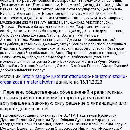
социальных реформ, Общество возрождения исламского наследия,
Дом двух святых, Джунд аш-Шам, Исламский джихад, Аль-Каида, Имарат
Кавказ, АБТО, Правый сектор, Исламское государство, Джабха аль-
Нусра ли-Ахль аш-Шам, Народное ополчение имени К. Минина и Д.
Пожарского, Аджр от Аллаха Субхану уа Тагьаля SHAM, АУМ Синрике,
Муджахеды джамаата Ат-Тавхида Валь-Джихад, Чистопольский
Джамаат, Рохнамо ба суи давлати исломи, Террористическое
сообщество Сеть, Катиба Таухид валь-Джихад, Хайят Тахрир аш-Шам,
Ахлю Сунна Валь Джамаа, National Socialism/White Power,
Артподготовка, Религиозная группа “Джамаат “Красный пахарь”,
Колумбайн, Хатлонский джамаат, Мусульманская религиозная группа п.
Кушкуль г. Оренбург, Крымско-татарский добровольческий батальон
имени Номана Челебиджихана, Азов, Партия исламского возрождения
Таджикистана, Народная самооборона, Дуббайский джамаат,
московская ячейка, Батал-Хаджи Белхороев, Маньяки Культ Убийц,
Молодёжь Которая Улыбается, Легион Свобода России, Айдар, Русский
добровольческий корпус
Источник:
http://nac.gov.ru/terroristicheskie-i-ekstremistskie-
organizacii-i-materialy.html
данные на
16.11.2023
* Перечень общественных объединений и религиозных
организаций в отношении которых судом принято
вступившее в законную силу решение о ликвидации или
запрете деятельности:
Национал-большевистская партия, ВЕК РА, Рада земли Кубанской
Духовно Родовой Державы Русь, Община Духовного Управления
Асгардской Веси Беловодья, Славянская Община Капища Веды Перуна,
Мужская Духовная Семинария Староверов-Инглингов, Нурджулар, К