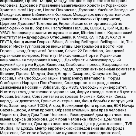
информации, Проект Медиа, Международное партнерство за права
человека, Духовное Управление Евангельских Христиан Украинской
Христианской Церкви, Новое Поколение, Духовное Учебное Заведение
Международный Библейский Колледж, Международное христианское
движение, Всемирный Институт Саентологических Предприятий,
Церковь Духовной Технологии, Европейская сеть организаций по
наблюдению за выборами, Республика Польша, СВОБОДНЫЙ ИДЕЛЬ-
УРАЛ, Ассоциация развития журналистики, IStories fonds, Королевский
Институт Международных Отношений, КРИМСЬКА ПРАВОЗАХИСНА
ГРУПА, Фонд имени Генриха Бёлля, Stichting Bellingcat, Bellingcat Ltd, The
Insider, Институт правовой инициативы Центральной и Восточной
Европы, Фонд Открытой Эстонии, Calvert 22 Foundation, Канадский
украинский конгресс, Институт Макдональда-Лорье, Украинская
национальная федерация Канады, Декабристы, Международный
научный центр им Вудро Вильсона, Свободная пресса, Возрождение,
Всеукраинский духовный центр , Риддл, Русский антивоенный комитет в
Швеции, Проект Медуза, Фонд Андрея Сахарова, Форум свободной
России, Лига Свободных Наций, Transparеncy International, Форум
Свободных Народов ПостРоссии, Солидарность с гражданским
движением в России – Solidarus, КрымSOS, Свободный университет,
Институт государственного управления, Форум гражданского общества
Россия, Беллона, Союз жителей островов Тисима и Хабомаи, Съезд
народных депутатов, Гринпис Интернешнл, Фонд борьбы с коррупцией
Инк, Завет церквей TCCN, Агора, Всемирный фонд природы, BDR Novaja
Gazeta-Europe, Алтай проект, Образовательный дом прав человека
Чернигов, Фонд Дом Прав Человека, Белорусский дом прав человека
имени Бориса Звозскова, Дом прав человека Тбилиси, Дом прав
человека Ереван, Дом прав человека Крым, Центр дикого лосося, TVR
Studios, ТВ Дождь, Центр европейских исследований им Вилфрида
Мартенса, Сетевое объединение журналистов расследователей,