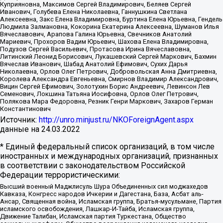
Куприяновна, Максимов Сергей Владимирович, Беляев Сергей
Иванович, Голубева Елена Николаевна, Ганнушкина Светлана
Алексеевна, Закс Елена Владимировна, Буртина Елена Юрьевна, Гендель
Людмила Залмановна, Кокорина Екатерина Алексеевна, Шуманов Илья
Вячеславович, Арапова Галина Юрьевна, Свечников Анатолий
Мариевич, Прохоров Вадим Юрьевич, Шахова Елена Владимировна,
Подузов Сергей Васильевич, Протасова Ирина Вячеславовна,
Литинский Леонид Борисович, Лукашевский Сергей Маркович, Бахмин
Вячеслав Иванович, Шабад Анатолий Ефимович, Сухих Дарья
Николаевна, Орлов Олег Петрович, Добровольская Анна Дмитриевна,
Королева Александра Евгеньевна, Смирнов Владимир Александрович,
Вицин Сергей Ефимович, Золотухин Борис Андреевич, Левинсон Лев
Семенович, Локшина Татьяна Иосифовна, Орлов Олег Петрович,
Полякова Мара Федоровна, Резник Генри Маркович, Захаров Герман
Константинович
Источник:
http://unro.minjust.ru/NKOForeignAgent.aspx
данные на
24.03.2022
* Единый федеральный список организаций, в том числе
иностранных и международных организаций, признанных
в соответствии с законодательством Российской
Федерации террористическими:
Высший военный Маджлисуль Шура Объединенных сил моджахедов
Кавказа, Конгресс народов Ичкерии и Дагестана, База, Асбат аль-
Ансар, Священная война, Исламская группа, Братья-мусульмане, Партия
исламского освобождения, Лашкар-И-Тайба, Исламская группа,
Движение Талибан, Исламская партия Туркестана, Общество