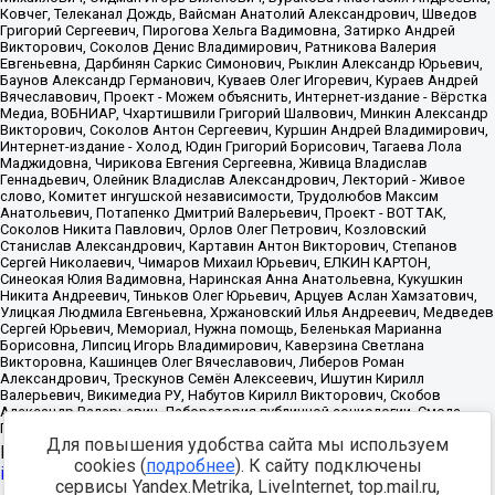
Для повышения удобства сайта мы используем
Источник:
https://minjust.gov.ru/uploaded/files/reestr-
cookies (
подробнее
). К сайту подключены
inostrannyih-agentov-22-03-2024.pdf
данные на
22.03.2024
сервисы Yandex.Metrika, LiveInternet, top.mail.ru,