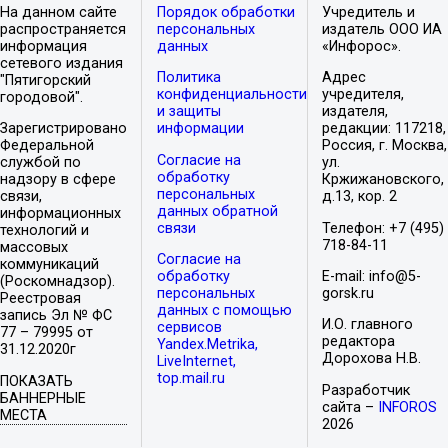
На данном сайте
Порядок обработки
Учредитель и
распространяется
персональных
издатель ООО ИА
информация
данных
«Инфорос».
сетевого издания
Политика
Адрес
"Пятигорский
конфиденциальности
учредителя,
городовой".
и защиты
издателя,
Зарегистрировано
информации
редакции: 117218,
Федеральной
Россия, г. Москва,
Согласие на
службой по
ул.
обработку
надзору в сфере
Кржижановского,
персональных
связи,
д.13, кор. 2
данных обратной
информационных
связи
Телефон: +7 (495)
технологий и
718-84-11
массовых
Согласие на
коммуникаций
обработку
E-mail: info@5-
(Роскомнадзор).
персональных
gorsk.ru
Реестровая
данных с помощью
запись Эл № ФС
И.О. главного
сервисов
77 – 79995 от
редактора
Yandex.Metrika,
31.12.2020г
Дорохова Н.В.
LiveInternet,
top.mail.ru
ПОКАЗАТЬ
Разработчик
БАННЕРНЫЕ
сайта –
INFOROS
МЕСТА
2026