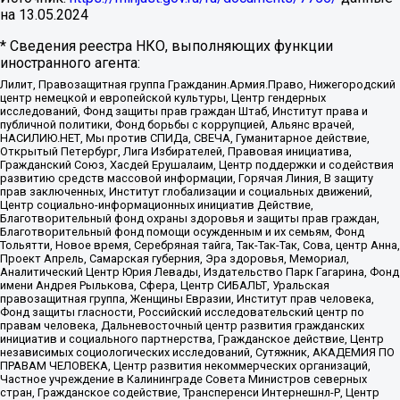
на
13.05.2024
* Сведения реестра НКО, выполняющих функции
иностранного агента:
Лилит, Правозащитная группа Гражданин.Армия.Право, Нижегородский
центр немецкой и европейской культуры, Центр гендерных
исследований, Фонд защиты прав граждан Штаб, Институт права и
публичной политики, Фонд борьбы с коррупцией, Альянс врачей,
НАСИЛИЮ.НЕТ, Мы против СПИДа, СВЕЧА, Гуманитарное действие,
Открытый Петербург, Лига Избирателей, Правовая инициатива,
Гражданский Союз, Хасдей Ерушалаим, Центр поддержки и содействия
развитию средств массовой информации, Горячая Линия, В защиту
прав заключенных, Институт глобализации и социальных движений,
Центр социально-информационных инициатив Действие,
Благотворительный фонд охраны здоровья и защиты прав граждан,
Благотворительный фонд помощи осужденным и их семьям, Фонд
Тольятти, Новое время, Серебряная тайга, Так-Так-Так, Сова, центр Анна,
Проект Апрель, Самарская губерния, Эра здоровья, Мемориал,
Аналитический Центр Юрия Левады, Издательство Парк Гагарина, Фонд
имени Андрея Рылькова, Сфера, Центр СИБАЛЬТ, Уральская
правозащитная группа, Женщины Евразии, Институт прав человека,
Фонд защиты гласности, Российский исследовательский центр по
правам человека, Дальневосточный центр развития гражданских
инициатив и социального партнерства, Гражданское действие, Центр
независимых социологических исследований, Сутяжник, АКАДЕМИЯ ПО
ПРАВАМ ЧЕЛОВЕКА, Центр развития некоммерческих организаций,
Частное учреждение в Калининграде Совета Министров северных
стран, Гражданское содействие, Трансперенси Интернешнл-Р, Центр