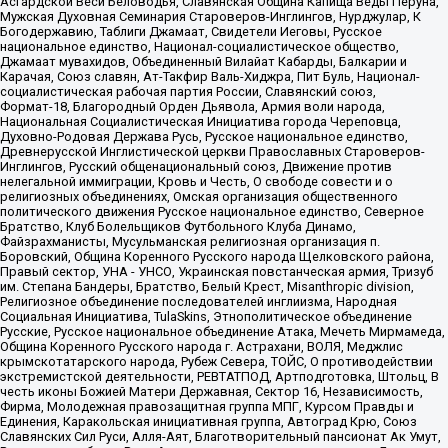
Асгардской Веси Беловодья, Славянская Община Капища Веды Перуна,
Мужская Духовная Семинария Староверов-Инглингов, Нурджулар, К
Богодержавию, Таблиги Джамаат, Свидетели Иеговы, Русское
национальное единство, Национал-социалистическое общество,
Джамаат мувахидов, Объединенный Вилайат Кабарды, Балкарии и
Карачая, Союз славян, Ат-Такфир Валь-Хиджра, Пит Буль, Национал-
социалистическая рабочая партия России, Славянский союз,
Формат-18, Благородный Орден Дьявола, Армия воли народа,
Национальная Социалистическая Инициатива города Череповца,
Духовно-Родовая Держава Русь, Русское национальное единство,
Древнерусской Инглистической церкви Православных Староверов-
Инглингов, Русский общенациональный союз, Движение против
нелегальной иммиграции, Кровь и Честь, О свободе совести и о
религиозных объединениях, Омская организация общественного
политического движения Русское национальное единство, Северное
Братство, Клуб Болельщиков Футбольного Клуба Динамо,
Файзрахманисты, Мусульманская религиозная организация п.
Боровский, Община Коренного Русского народа Щелковского района,
Правый сектор, УНА - УНСО, Украинская повстанческая армия, Тризуб
им. Степана Бандеры, Братство, Белый Крест, Misanthropic division,
Религиозное объединение последователей инглиизма, Народная
Социальная Инициатива, TulaSkins, Этнополитическое объединение
Русские, Русское национальное объединение Атака, Мечеть Мирмамеда,
Община Коренного Русского народа г. Астрахани, ВОЛЯ, Меджлис
крымскотатарского народа, Рубеж Севера, ТОЙС, О противодействии
экстремистской деятельности, РЕВТАТПОД, Артподготовка, Штольц, В
честь иконы Божией Матери Державная, Сектор 16, Независимость,
Фирма, Молодежная правозащитная группа МПГ, Курсом Правды и
Единения, Каракольская инициативная группа, Автоград Крю, Союз
Славянских Сил Руси, Алля-Аят, Благотворительный пансионат Ак Умут,