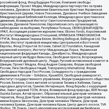
российский фонд, Фонд Будущее России, Компания свободы
информации, Проект Медиа, Международное партнерство за права
человека, Духовное Управление Евангельских Христиан Украинской
Христианской Церкви, Новое Поколение, Духовное Учебное Заведение
Международный Библейский Колледж, Международное христианское
движение, Всемирный Институт Саентологических Предприятий,
Церковь Духовной Технологии, Европейская сеть организаций по
наблюдению за выборами, Республика Польша, СВОБОДНЫЙ ИДЕЛЬ-
УРАЛ, Ассоциация развития журналистики, IStories fonds, Королевский
Институт Международных Отношений, КРИМСЬКА ПРАВОЗАХИСНА
ГРУПА, Фонд имени Генриха Бёлля, Stichting Bellingcat, Bellingcat Ltd, The
Insider, Институт правовой инициативы Центральной и Восточной
Европы, Фонд Открытой Эстонии, Calvert 22 Foundation, Канадский
украинский конгресс, Институт Макдональда-Лорье, Украинская
национальная федерация Канады, Декабристы, Международный
научный центр им Вудро Вильсона, Свободная пресса, Возрождение,
Всеукраинский духовный центр , Риддл, Русский антивоенный комитет в
Швеции, Проект Медуза, Фонд Андрея Сахарова, Форум свободной
России, Лига Свободных Наций, Transparеncy International, Форум
Свободных Народов ПостРоссии, Солидарность с гражданским
движением в России – Solidarus, КрымSOS, Свободный университет,
Институт государственного управления, Форум гражданского общества
Россия, Беллона, Союз жителей островов Тисима и Хабомаи, Съезд
народных депутатов, Гринпис Интернешнл, Фонд борьбы с коррупцией
Инк, Завет церквей TCCN, Агора, Всемирный фонд природы, BDR Novaja
Gazeta-Europe, Алтай проект, Образовательный дом прав человека
Чернигов, Фонд Дом Прав Человека, Белорусский дом прав человека
имени Бориса Звозскова, Дом прав человека Тбилиси, Дом прав
человека Ереван, Дом прав человека Крым, Центр дикого лосося, TVR
Studios, ТВ Дождь, Центр европейских исследований им Вилфрида