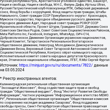
Русская республика Русь, Арестантское уголовное единство, Башкорт,
Нация и свобода, Нация и свобода, W.H.С., Фалунь Дафа, Иртыш Ultras,
Русский Патриотический клуб-Новокузнецк/РПК, Сибирский державный
союз, Фонд борьбы с коррупцией, Фонд защиты прав граждан, Штабы
Навального, Совет граждан СССР Прикубанского округа г. Краснодара,
Мужское государство, Народное объединение русского движения,
Народное движение Адат, Народный совет граждан РСФСР СССР
Архангельской области, Проект Штурм, Граждане СССР, Держава Союз
Советских Светлых Родов, Совет Советских Социалистических Районов,
Meta Platforms Inc, Facebook, Instagram, WhatsApp, СИЧ-С14,
Добровольческое Движение Организации украинских националистов,
Черный Комитет, Татарстанское Региональное Всетатарское
общественное движение, Невоград, Молодежное Демократическое
Движение Весна, Верховный Совет Татарской Автономной Советской
Социалистической Республики, Конгресс ойрат-калмыцкого народа,
Исполнительный комитет совета народных депутатов Красноярского
края, Этническое национальное объединение, ЛГБТ, Я.МЫ Сергей Фургал
Источник:
https://minjust.gov.ru/ru/documents/7822/
данные
на
03.05.2024
* Реестр иностранных агентов:
Калининградская региональная общественная организация "Экозащита!-Женсовет", Фонд содействия защите прав и свобод граждан "Общественный вердикт", Фонд "Институт Развития Свободы Информации", Частное учреждение "Информационное агентство МЕМО. РУ", Региональная общественная организация "Общественная комиссия по сохранению наследия академика Сахарова", Фонд поддержки свободы прессы, Санкт-Петербургская общественная правозащитная организация "Гражданский контроль", Межрегиональная общественная организация "Информационно-просветительский центр "Мемориал", Региональный Фонд "Центр Защиты Прав Средств Массовой Информации", с 05.12.2023 Фонд "Центр Защиты Прав Средств массовой информации", Региональная общественная благотворительная организация помощи беженцам и мигрантам "Гражданское содействие", Негосударственное образовательное учреждение дополнительного профессионального образования (повышение квалификации) специалистов "АКАДЕМИЯ ПО ПРАВАМ ЧЕЛОВЕКА", Свердловская региональная общественная организация "Сутяжник", Автономная некоммерческая организация "Центр независимых социологических исследований", Союз общественных объединений "Российский исследовательский центр по правам человека", Региональное общественное учреждение научно-информационный центр "МЕМОРИАЛ", Некоммерческая организация "Фонд защиты гласности", Автономная некоммерческая организация "Институт прав человека", Городская общественная организация "Екатеринбургское общество "МЕМОРИАЛ", Городская общественная организация "Рязанское историко-просветительское и правозащитное общество "Мемориал" (Рязанский Мемориал), Челябинский региональный орган общественной самодеятельности – женское общественное объединение "Женщины Евразии", Челябинский региональный орган общественной самодеятельности "Уральская правозащитная группа", Фонд содействия защите здоровья и социальной справедливости имени Андрея Рылькова, Автономная Некоммерческая Организация "Аналитический Центр Юрия Левады", Автономная некоммерческая организация социальной поддержки населения "Проект Апрель", Региональная общественная организация помощи женщинам и детям, находящимся в кризисной ситуации "Информационно-методический центр "Анна", Фонд содействия развитию массовых коммуникаций и правовому просвещению "Так-так-Так", Фонд содействия устойчивому развитию "Серебряная тайга", Свердловский региональный общественный фонд социальных проектов "Новое время", "Idel.Реалии", Кавказ.Реалии, Крым.Реалии, Телеканал Настоящее Время, Татаро-башкирская служба Радио Свобода (Azatliq Radiosi), Радио Свободная Европа/Радио Свобода (PCE/PC), "Сибирь.Реалии", "Фактограф", Благотворительный фонд помощи осужденным и их семьям, Автономная некоммерческая организация "Институт глобализации и социальных движений", Фонд "В защиту прав заключенных", Частное учреждение "Центр поддержки и содействия развитию средств массовой информации", Пензенский региональный общественный благотворительный фонд "Гражданский союз", "Север.Реалии", Некоммерческая организация Фонд "Правовая инициатива", Общество с ограниченной ответственностью "Радио Свободная Европа/Радио Свобода", Чешское информационное агентство "MEDIUM-ORIENT", Красноярская региональная общественная организация "Мы против СПИДа", Камалягин Денис Николаевич, Маркелов Сергей Евгеньевич, Пономарев Лев Александрович, Савицкая Людмила Алексеевна, Автономная некоммерческая организация "Центр по работе с проблемой насилия "НАСИЛИЮ.НЕТ", Межрегиональный профессиональный союз работников здравоохранения "Альянс врачей", Юридическое лицо, зарегистрированное в Латвийской Республике, SIA "Medusa Project" (регистрационный номер 40103797863, дата регистрации 10.06.2014), Некоммерческая организация "Фонд по борьбе с коррупцией", Автономная некоммерческая организация "Институт права и публичной политики", Баданин Роман Сергеевич, Гликин Максим Александрович, Железнова Мария Михайловна, Лукьянова Юлия Сергеевна, Маетная Елизавета Витальевна, Маняхин Петр Борисович, Чуракова Ольга Владимировна, Ярош Юлия Петровна, Юридическое лицо "The Insider SIA", зарегистрированное в Риге, Латвийская Республика (дата регистрации 26.06.2015), являющееся администратором доменного имени интернет-издания "The Insider SIA", https://theins.ru, Постернак Алексей Евгеньевич, Рубин Михаил Аркадьевич, Анин Роман Александрович, Юридическое лицо Istories fonds, зарегистрированное в Латвийской Республике (регистрационный номер 50008295751, дата регистрации 24.02.2020), Великовский Дмитрий Александрович, Долинина Ирина Николаевна, Мароховская Алеся Алексеевна, Шлейнов Роман Юрьевич, Шмагун Олеся Валентиновна, Общество с ограниченной ответственностью "Альтаир 2021", Общество с ограниченной ответственностью "Вега 2021", Общество с ограниченной ответственностью "Главный редактор 2021", Общество с ограниченной ответственностью "Ромашки монолит", Важенков Артем Валерьевич, Ивановская областная общественная организация "Центр гендерных исследований", Гурман Юрий Альбертович, Медиапроект "ОВД-Инфо", Егоров Владимир Владимирович, Жилинский Владимир Александрович, Общество с ограниченной ответственностью "ЗП", Иванова София Юрьевна, Карезина Инна Павловна, Кильтау Екатерина Викторовна, Петров Алексей Викторович, Пискунов Сергей Евгеньевич, Смирнов Сергей Сергеевич, Тихонов Михаил Сергеевич, Общество с ограниченной ответственностью "ЖУРНАЛИСТ-ИНОСТРАННЫЙ АГЕНТ", Арапова Галина Юрьевна, Вольтская Татьяна Анатольевна, Американская компания "Mason G.E.S. Anonymous Foundation" (США), являющаяся владельцем интернет-издания https://mnews.world/, Компания "Stichting Bellingcat", зарегистрированная в Нидерландах (дата регистрации 11.07.2018), Захаров Андрей Вячеславович, Клепиковская Екатерина Дмитриевна, Общество с ограниченной ответственностью "МЕМО", Перл Роман Александрович, Симонов Евгений Алексеевич, Соловьева Елена Анатольевна, Сотников Даниил Владимирович, Сурначева Елизавета Дмитриевна, Автономная некоммерческая организация по защите прав человека и информированию населения "Якутия – Наше Мнение", Общество с ограниченной ответственностью "Москоу диджитал медиа", с 26.01.2023 Общество с ограниченной ответственностью "Чайка Белые сады", Ветошкина Валерия Валерьевна, Заговора Максим Александрович, Межрегиональное общественное движение "Российская ЛГБТ - сеть", Оленичев Максим Владимирович, Павлов Иван Юрьевич, Скворцова Елена Сергеевна, Общество с ограниченной ответственностью "Как бы инагент", Кочетков Игорь Викторович, Общество с ограниченной ответственностью "Честные выборы", Еланчик Олег Александрович, Общество с ограниченной ответственностью "Нобелевский призыв", Гималова Регина Эмилевна, Григорьев Андрей Валерьевич, Григорьева Алина Александровна, Ассоциация по содействию защите прав призывников, альтернативнослужащих и военнослужащих "Правозащитная группа "Гражданин.Армия.Право", Хисамова Регина Фаритовна, Автономная некоммерческая организация по реализации социально-правовых программ "Лилит", Дальневосточное общественное движение "Маяк", Санкт-Петербургская ЛГБТ-инициативная группа "Выход", Инициативная группа ЛГБТ+ "Реверс", Алексеев Андрей Викторович, Бекбулатова Таисия Львовна, Беляев Иван Михайлович, Владыкина Елена Сергеевна, Гельман Марат Александрович, Никульшина Вероника Юрьевна, Толоконникова Надежда Андреевна, Шендерович Виктор Анатольевич, Общество с ограниченной ответственностью "Данное сообщение", Общество с ограниченной ответственностью Издательский дом "Новая глава", Айнбиндер Александра Александровна, Московский комьюнити-центр для ЛГБТ+инициатив, Благотворительный фонд развития филантропии, Deutsche Welle (Германия, Kurt-Schumacher-Strasse 3, 53113 Bonn), Борзунова Мария Михайловна, Воробьев Виктор Викторович, Голубева Анна Львовна, Константинова Алла Михайловна, Малкова Ирина Владимировна, Мурадов Мурад Абдулгалимович, Осетинская Елизавета Николаевна, Понасенков Евгений Николаевич, Ганапольский Матвей Юрьевич, Киселев Евгений Алексеевич, Борухович Ирина Григорьевна, Дремин Иван Тимофеевич, Дубровский Дмитрий Викторович, Красноярская региональная общественная организация поддержки и развития альтернативных образовательных технологий и межкультурных коммуникаций "ИНТЕРРА", Маяковская Екатерина Алексеевна, Фейгин Марк Захарович, Филимонов Андрей Викторович, Дзугкоева Регина Николаевна, Доброхотов Роман Александрович, Дудь Юрий Александрович, Елкин Сергей Владимирович, Кругликов Кирилл Игоревич, Сабунаева Мария Леонидовна, Семенов Алексей Владимирович, Шаинян Карен Багратович, Шульман Екатерина Михайловна, Асафьев Артур Валерьевич, Вахштайн Виктор Семенович, Венедиктов Алексей Алексеевич, Лушникова Екатерина Евгеньевна, Волков Леонид Михайлович, Невзоров Александр Глебович, Пархоменко Сергей Борисович, Сироткин Ярослав Николаевич, Кара-Мурза Владимир Владимирович, Баранова Наталья Владимировна, Гозман Леонид Яковлевич, Кагарлицкий Борис Юльевич, Климарев Михаил Валерьевич, Милов Владимир Станиславович, Автономная некоммерческая организация Краснодарский центр современного искусства "Типография", Моргенштерн Алишер Тагирович, Соболь Любовь Эдуардовна, Общество с ограниченной ответственностью "ЛИЗА НОРМ", Каспаров Гарри Кимович, Ходорковский Михаил Борисович, Общество с ограниченной ответственностью "Апрельские тезисы", Данилович Ирина Брониславовна, Кашин Олег Владимирович, Петров Николай Владимирович, Пивоваров Алексей Владимирович, Соколов Михаил Владимирович, Цветкова Юлия Владимировна, Чичваркин Евгений Александрович, Комитет против пыток/Команда против пыток, Общество с ограниченной ответственностью "Первый научный", Общество с ограниченной ответственностью "Вертолет и ко", Белоцерковская Вероника Борисовна, Кац Максим Евгеньевич, Лазарева Татьяна Юрьевна, Шаведдинов Руслан Табризович, Яшин Илья Валерьевич, Общество с ограниченной ответственностью "Иноагент ААВ", Алешковский Дмитрий Петрович, Альбац Евгения Марковна, Быков Дмитрий Львович, Галямина Юлия Евгеньевна, Лойко Сергей Леонидович, Мартынов Кирилл Константинович, Медведев Сергей Александрович, Крашенинников Федор Геннадиевич, Гордеева Катерина Вл