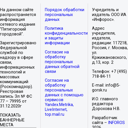
На данном сайте
Порядок обработки
Учредитель и
распространяется
персональных
издатель ООО ИА
информация
данных
«Инфорос».
сетевого издания
Политика
Адрес
"Пятигорский
конфиденциальности
учредителя,
городовой".
и защиты
издателя,
Зарегистрировано
информации
редакции: 117218,
Федеральной
Россия, г. Москва,
Согласие на
службой по
ул.
обработку
надзору в сфере
Кржижановского,
персональных
связи,
д.13, кор. 2
данных обратной
информационных
связи
Телефон: +7 (495)
технологий и
718-84-11
массовых
Согласие на
коммуникаций
обработку
E-mail: info@5-
(Роскомнадзор).
персональных
gorsk.ru
Реестровая
данных с помощью
запись Эл № ФС
И.О. главного
сервисов
77 – 79995 от
редактора
Yandex.Metrika,
31.12.2020г
Дорохова Н.В.
LiveInternet,
top.mail.ru
ПОКАЗАТЬ
Разработчик
БАННЕРНЫЕ
сайта –
INFOROS
МЕСТА
2026