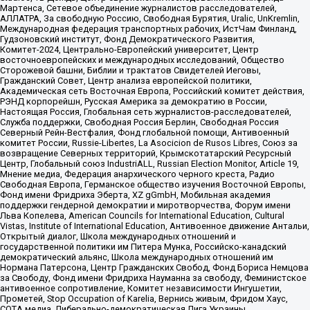
Мартенса, Сетевое объединение журналистов расследователей,
АЛЛАТРА, За свободную Россию, Свободная Бурятия, Uralic, UnKremlin,
Международная федерация транспортных рабочих, ИстЧам Финланд,
Гудзоновский институт, Фонд Демократического Развития,
Комитет-2024, Центрально-Европейский университет, Центр
восточноевропейских и международных исследований, Общество
Сторожевой башни, Библии и трактатов Свидетелей Иеговы,
Гражданский Совет, Центр анализа европейской политики,
Академическая сеть Восточная Европа, Российский комитет действия,
РЭНД корпорейшн, Русская Америка за демократию в России,
Настоящая Россия, Глобальная сеть журналистов-расследователей,
Служба поддержки, Свободная Россия Берлин, Свободная Россия
Северный Рейн-Вестфалия, Фонд глобальной помощи, Антивоенный
комитет России, Russie-Libertes, La Asocicion de Rusos Libres, Союз за
возвращение Северных территорий, Крымскотатарский Ресурсный
Центр, Глобальный союз IndustriALL, Russian Election Monitor, Article 19,
Мнение медиа, Федерация анархического черного креста, Радио
Свободная Европа, Германское общество изучения Восточной Европы,
Фонд имени Фридриха Эберта, XZ gGmbH, Мобильная академия
поддержки гендерной демократии и миротворчества, Форум имени
Льва Копелева, American Councils for International Education, Cultural
Vistas, Institute of International Education, Антивоенное движение Антальи,
Открытый диалог, Школа международных отношений и
государственной политики им Питера Мунка, Российско-канадский
демократический альянс, Школа международных отношений им
Нормана Патерсона, Центр Гражданских Свобод, Фонд Бориса Немцова
за Свободу, Фонд имени Фридриха Науманна за свободу, Феминистское
антивоенное сопротивление, Комитет независимости Ингушетии,
Прометей, Stop Occupation of Karelia, Вернись живым, Фридом Хаус,
СОТА медиа, Либерально-демократическая Лига Украины