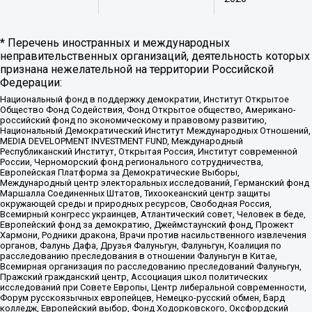
* Перечень иностранных и международных
неправительственных организаций, деятельность которых
признана нежелательной на территории Российской
Федерации:
Национальный фонд в поддержку демократии, Институт Открытое
Общество Фонд Содействия, Фонд Открытое общество, Американо-
российский фонд по экономическому и правовому развитию,
Национальный Демократический Институт Международных Отношений,
MEDIA DEVELOPMENT INVESTMENT FUND, Международный
Республиканский Институт, Открытая Россия, Институт современной
России, Черноморский фонд регионального сотрудничества,
Европейская Платформа за Демократические Выборы,
Международный центр электоральных исследований, Германский фонд
Маршалла Соединенных Штатов, Тихоокеанский центр защиты
окружающей среды и природных ресурсов, Свободная Россия,
Всемирный конгресс украинцев, Атлантический совет, Человек в беде,
Европейский фонд за демократию, Джеймстаунский фонд, Прожект
Хармони, Родники дракона, Врачи против насильственного извлечения
органов, Фалунь Дафа, Друзья Фалуньгун, Фалуньгун, Коалиция по
расследованию преследования в отношении Фалуньгун в Китае,
Всемирная организация по расследованию преследований Фалуньгун,
Пражский гражданский центр, Ассоциация школ политических
исследований при Совете Европы, Центр либеральной современности,
Форум русскоязычных европейцев, Немецко-русский обмен, Бард
колледж, Европейский выбор, Фонд Ходорковского, Оксфордский