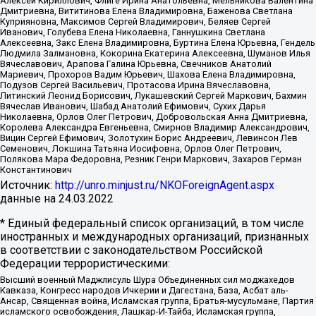
Алексей Кириллович, Флиге Ирина Анатольевна, Мельникова Валентина
Дмитриевна, Вититинова Елена Владимировна, Баженова Светлана
Куприяновна, Максимов Сергей Владимирович, Беляев Сергей
Иванович, Голубева Елена Николаевна, Ганнушкина Светлана
Алексеевна, Закс Елена Владимировна, Буртина Елена Юрьевна, Гендель
Людмила Залмановна, Кокорина Екатерина Алексеевна, Шуманов Илья
Вячеславович, Арапова Галина Юрьевна, Свечников Анатолий
Мариевич, Прохоров Вадим Юрьевич, Шахова Елена Владимировна,
Подузов Сергей Васильевич, Протасова Ирина Вячеславовна,
Литинский Леонид Борисович, Лукашевский Сергей Маркович, Бахмин
Вячеслав Иванович, Шабад Анатолий Ефимович, Сухих Дарья
Николаевна, Орлов Олег Петрович, Добровольская Анна Дмитриевна,
Королева Александра Евгеньевна, Смирнов Владимир Александрович,
Вицин Сергей Ефимович, Золотухин Борис Андреевич, Левинсон Лев
Семенович, Локшина Татьяна Иосифовна, Орлов Олег Петрович,
Полякова Мара Федоровна, Резник Генри Маркович, Захаров Герман
Константинович
Источник:
http://unro.minjust.ru/NKOForeignAgent.aspx
данные на
24.03.2022
* Единый федеральный список организаций, в том числе
иностранных и международных организаций, признанных
в соответствии с законодательством Российской
Федерации террористическими:
Высший военный Маджлисуль Шура Объединенных сил моджахедов
Кавказа, Конгресс народов Ичкерии и Дагестана, База, Асбат аль-
Ансар, Священная война, Исламская группа, Братья-мусульмане, Партия
исламского освобождения, Лашкар-И-Тайба, Исламская группа,