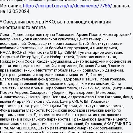
Источник:
https://minjust.gov.ru/ru/documents/7756/
данные
на
13.05.2024
* Сведения реестра НКО, выполняющих функции
иностранного агента:
Лилит, Правозащитная группа Гражданин.Армия.Право, Нижегородский
центр немецкой и европейской культуры, Центр гендерных
исследований, Фонд защиты прав граждан Штаб, Институт права и
публичной политики, Фонд борьбы с коррупцией, Альянс врачей,
НАСИЛИЮ.НЕТ, Мы против СПИДа, СВЕЧА, Гуманитарное действие,
Открытый Петербург, Лига Избирателей, Правовая инициатива,
Гражданский Союз, Хасдей Ерушалаим, Центр поддержки и содействия
развитию средств массовой информации, Горячая Линия, В защиту
прав заключенных, Институт глобализации и социальных движений,
Центр социально-информационных инициатив Действие,
Благотворительный фонд охраны здоровья и защиты прав граждан,
Благотворительный фонд помощи осужденным и их семьям, Фонд
Тольятти, Новое время, Серебряная тайга, Так-Так-Так, Сова, центр Анна,
Проект Апрель, Самарская губерния, Эра здоровья, Мемориал,
Аналитический Центр Юрия Левады, Издательство Парк Гагарина, Фонд
имени Андрея Рылькова, Сфера, Центр СИБАЛЬТ, Уральская
правозащитная группа, Женщины Евразии, Институт прав человека,
Фонд защиты гласности, Российский исследовательский центр по
правам человека, Дальневосточный центр развития гражданских
инициатив и социального партнерства, Гражданское действие, Центр
независимых социологических исследований, Сутяжник, АКАДЕМИЯ ПО
ПРАВАМ ЧЕЛОВЕКА, Центр развития некоммерческих организаций,
Частное учреждение в Калининграде Совета Министров северных