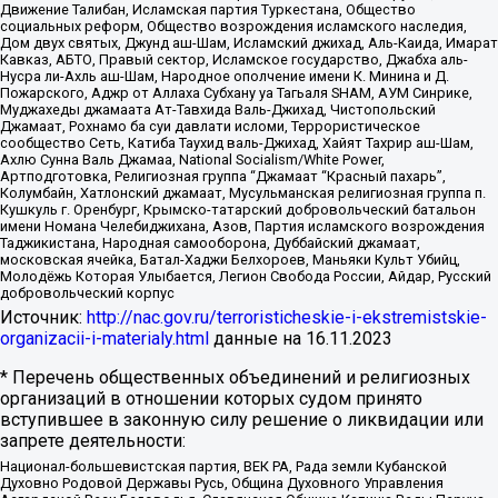
Движение Талибан, Исламская партия Туркестана, Общество
социальных реформ, Общество возрождения исламского наследия,
Дом двух святых, Джунд аш-Шам, Исламский джихад, Аль-Каида, Имарат
Кавказ, АБТО, Правый сектор, Исламское государство, Джабха аль-
Нусра ли-Ахль аш-Шам, Народное ополчение имени К. Минина и Д.
Пожарского, Аджр от Аллаха Субхану уа Тагьаля SHAM, АУМ Синрике,
Муджахеды джамаата Ат-Тавхида Валь-Джихад, Чистопольский
Джамаат, Рохнамо ба суи давлати исломи, Террористическое
сообщество Сеть, Катиба Таухид валь-Джихад, Хайят Тахрир аш-Шам,
Ахлю Сунна Валь Джамаа, National Socialism/White Power,
Артподготовка, Религиозная группа “Джамаат “Красный пахарь”,
Колумбайн, Хатлонский джамаат, Мусульманская религиозная группа п.
Кушкуль г. Оренбург, Крымско-татарский добровольческий батальон
имени Номана Челебиджихана, Азов, Партия исламского возрождения
Таджикистана, Народная самооборона, Дуббайский джамаат,
московская ячейка, Батал-Хаджи Белхороев, Маньяки Культ Убийц,
Молодёжь Которая Улыбается, Легион Свобода России, Айдар, Русский
добровольческий корпус
Источник:
http://nac.gov.ru/terroristicheskie-i-ekstremistskie-
organizacii-i-materialy.html
данные на
16.11.2023
* Перечень общественных объединений и религиозных
организаций в отношении которых судом принято
вступившее в законную силу решение о ликвидации или
запрете деятельности:
Национал-большевистская партия, ВЕК РА, Рада земли Кубанской
Духовно Родовой Державы Русь, Община Духовного Управления