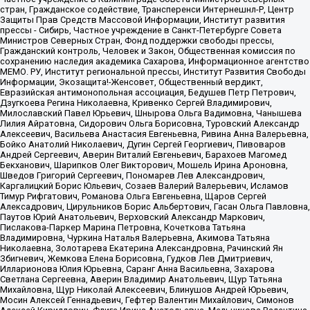
стран, Гражданское содействие, Трансперенси Интернешнл-Р, Центр
Защиты Прав Средств Массовой Информации, Институт развития
прессы - Сибирь, Частное учреждение в Санкт-Петербурге Совета
Министров Северных Стран, Фонд поддержки свободы прессы,
Гражданский контроль, Человек и Закон, Общественная комиссия по
сохранению наследия академика Сахарова, Информационное агентство
МЕМО. РУ, Институт региональной прессы, Институт Развития Свободы
Информации, Экозащита!-Женсовет, Общественный вердикт,
Евразийская антимонопольная ассоциация, Бедушев Петр Петрович,
Дзугкоева Регина Николаевна, Кривенко Сергей Владимирович,
Милославский Павел Юрьевич, Шнырова Ольга Вадимовна, Чанышева
Лилия Айратовна, Сидорович Ольга Борисовна, Туровский Александр
Алексеевич, Васильева Анастасия Евгеньевна, Ривина Анна Валерьевна,
Бойко Анатолий Николаевич, Дугин Сергей Георгиевич, Пивоваров
Андрей Сергеевич, Аверин Виталий Евгеньевич, Барахоев Магомед
Бекханович, Шарипков Олег Викторович, Мошель Ирина Ароновна,
Шведов Григорий Сергеевич, Пономарев Лев Александрович,
Каргалицкий Борис Юльевич, Созаев Валерий Валерьевич, Исламов
Тимур Рифгатович, Романова Ольга Евгеньевна, Щаров Сергей
Алексадрович, Цирульников Борис Альбертович, Гасан Ольга Павловна,
Паутов Юрий Анатольевич, Верховский Александр Маркович,
Пислакова-Паркер Марина Петровна, Кочеткова Татьяна
Владимировна, Чуркина Наталья Валерьевна, Акимова Татьяна
Николаевна, Золотарева Екатерина Александровна, Рачинский Ян
Збигневич, Жемкова Елена Борисовна, Гудков Лев Дмитриевич,
Илларионова Юлия Юрьевна, Саранг Анна Васильевна, Захарова
Светлана Сергеевна, Аверин Владимир Анатольевич, Щур Татьяна
Михайловна, Щур Николай Алексеевич, Блинушов Андрей Юрьевич,
Мосин Алексей Геннадьевич, Гефтер Валентин Михайлович, Симонов