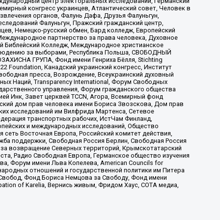
ждународный центр электоральных исследований, Германский
мирный конгресс украинцев, Атлантический совет, Человек в
звлечения органов, Фалунь Дафа, Друзья Фалуньгун,
еследований Фалуньгун, Пражский гражданский центр,
цев, Немецко-русский обмен, Бард колледж, Европейский
Международное партнерство за права человека, Духовное
ый Библейский Колледж, Международное христианское
аблюдению за выборами, Республика Польша, СВОБОДНЫЙ
АХИСНА ГРУПА, Фонд имени Генриха Бёлля, Stichting
t 22 Foundation, Канадский украинский конгресс, Институт
вободная пресса, Возрождение, Всеукраинский духовный
х Наций, Transparеncy International, Форум Свободных
ударственного управления, Форум гражданского общества
ией Инк, Завет церквей TCCN, Агора, Всемирный фонд
сский дом прав человека имени Бориса Звозскова, Дом прав
ских исследований им Вилфрида Мартенса, Сетевое
едерация транспортных рабочих, ИстЧам Финланд,
ропейских и международных исследований, Общество
я сеть Восточная Европа, Российский комитет действия,
жба поддержки, Свободная Россия Берлин, Свободная Россия
оюз за возвращение Северных территорий, Крымскотатарский
 креста, Радио Свободная Европа, Германское общество изучения
 Форум имени Льва Копелева, American Councils for
международных отношений и государственной политики им Питера
Свобод, Фонд Бориса Немцова за Свободу, Фонд имени
ion of Karelia, Вернись живым, Фридом Хаус, СОТА медиа,