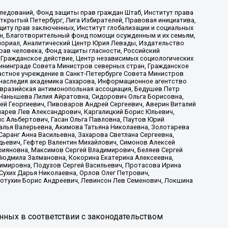
ледований, Фонд защиты прав граждан Штаб, Институт права
Открытый Петербург, Лига Избирателей, Правовая инициатива,
иту прав заключенных, Институт глобализации и социальных
н, Благотворительный фонд помощи осужденным и их семьям,
Мемориал, Аналитический Центр Юрия Левады, Издательство
рав человека, Фонд защиты гласности, Российский
 Гражданское действие, Центр независимых социологических
ининграде Совета Министров северных стран, Гражданское
астное учреждение в Санкт-Петербурге Совета Министров
 наследия академика Сахарова, Информационное агентство
Евразийская антимонопольная ассоциация, Бедушев Петр
 Чанышева Лилия Айратовна, Сидорович Ольга Борисовна,
гей Георгиевич, Пивоваров Андрей Сергеевич, Аверин Виталий
марев Лев Александрович, Каргалицкий Борис Юльевич,
с Альбертович, Гасан Ольга Павловна, Паутов Юрий
алья Валерьевна, Акимова Татьяна Николаевна, Золотарева
аранг Анна Васильевна, Захарова Светлана Сергеевна,
дьевич, Гефтер Валентин Михайлович, Симонов Алексей
рияновна, Максимов Сергей Владимирович, Беляев Сергей
 Людмила Залмановна, Кокорина Екатерина Алексеевна,
имировна, Подузов Сергей Васильевич, Протасова Ирина
Сухих Дарья Николаевна, Орлов Олег Петрович,
отухин Борис Андреевич, Левинсон Лев Семенович, Локшина
нных в соответствии с законодательством