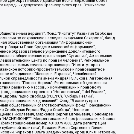
жное Демократическое Движение Весна, Верховный Совет
та народных депутатов Красноярского края, Этническое
, Дальневосточное общественное движение "Маяк", Санкт-Петербургская ЛГБТ-инициативная группа "Выход", Инициативная группа ЛГБТ+ "Реверс", Алексеев Андрей Викторович, Бекбулатова Таисия Львовна, Беляев Иван Михайлович, Владыкина Елена Сергеевна, Гельман Марат Александрович, Никульшина Вероника Юрьевна, Толоконникова Надежда Андреевна, Шендерович Виктор Анатольевич, Общество с ограниченной ответственностью "Данное сообщение", Общество с ограниченной ответственностью Издательский дом "Новая глава", Айнбиндер Александра Александровна, Московский комьюнити-центр для ЛГБТ+инициатив, Благотворительный фонд развития филантропии, Deutsche Welle (Германия, Kurt-Schumacher-Strasse 3, 53113 Bonn), Борзунова Мария Михайловна, Воробьев Виктор Викторович, Голубева Анна Львовна, Константинова Алла Михайловна, Малкова Ирина Владимировна, Мурадов Мурад Абдулгалимович, Осетинская Елизавета Николаевна, Понасенков Евгений Николаевич, Ганапольский Матвей Юрьевич, Киселев Евгений Алексеевич, Борухович Ирина Григорьевна, Дремин Иван Тимофеевич, Дубровский Дмитрий Викторович, Красноярская региональная общественная организация поддержки и развития альтернативных образовательных технологий и межкультурных коммуникаций "ИНТЕРРА", Маяковская Екатерина Алексеевна, Фейгин Марк Захарович, Филимонов Андрей Викторович, Дзугкоева Регина Николаевна, Доброхотов Роман Александрович, Дудь Юрий Александрович, Елкин Сергей Владимирович, Кругликов Кирилл Игоревич, Сабунаева Мария Леонидовна, Семенов Алексей Владимирович, Шаинян Карен Багратович, Шульман Екатерина Михайловна, Асафьев Артур Валерьевич, Вахштайн Виктор Семенович, Венедиктов Алексей Алексеевич, Лушникова Екатерина Евгеньевна, Волков Леонид Михайлович, Невзоров Александр Глебович, Пархоменко Сергей Борисович, Сироткин Ярослав Николаевич, Кара-Мурза Владимир Владимирович, Баранова Наталья Владимировна, Гозман Леонид Яковлевич, Кагарлицкий Борис Юльевич, Климарев Михаил Валерьевич, Милов Владимир Станиславович, Автономная некоммерческая организация Краснодарский центр современного искусства "Типография", Моргенштерн Алишер Тагирович, Соболь Любовь Эдуардовна, Общество с ограниченной ответственностью "ЛИЗА НОРМ", Каспаров Гарри Кимович, Ходорковский Михаил Борисович, Общество с ограниченной ответственностью "Апрельские тезисы", Данилович Ирина Брониславовна, Кашин Олег Владимирович, Петров Николай Владимирович, Пивоваров Алексей Владимирович, Соколов Михаил Владимирович, Цветкова Юлия Владимировна, Чичваркин Евгений Александрович, Комитет против пыток/Команда против пыток, Общество с ограниченной ответственностью "Первый научный", Общество с ограниченной ответственностью "Вертолет и ко", Белоцерковская Вероника Борисовна, Кац Максим Евгеньевич, Лазарева Татьяна Юрьевна, Шаведдинов Руслан Табризович, Яшин Илья Валерьевич, Общество с ограниченной ответственностью "Иноагент ААВ", Алешковский Дмитрий Петрович, Альбац Евгения Марковна, Быков Дмитрий Львович, Галямина Юлия Евгеньевна, Лойко Сергей Леонидович, Мартынов Кирилл Константинович, Медведев Сергей Александрович, Крашенинников Федор Геннадиевич, Гордеева Катерина Вл