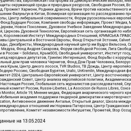
рудничества, Европейская Платформа за Демократические Выборы, Ме
щиты окружающей среды и природных ресурсов, Свободная Россия, Все
, Прожект Хармони, Родники дракона, Врачи против насильственного и
шении Фалуньгун в Китае, Всемирная организация по расследованию пр
опы, Центр либеральной современности, Форум русскоязычных европей
Фонд Будущее России, Компания свободы информации, Проект Медиа, 
 Церкви, Новое Поколение, Духовное Учебное Заведение Международн
й, Церковь Духовной Технологии, Европейская сеть организаций по н
nds, Королевский Институт Международных Отношений, КРИМСЬКА ПРАВОЗ
ициативы Центральной и Восточной Европы, Фонд Открытой Эстонии, Calver
ады, Декабристы, Международный научный центр им Вудро Вильсона, С
 Медуза, Фонд Андрея Сахарова, Форум свободной России, Лига Свободны
в России – Solidarus, КрымSOS, Свободный университет, Институт гос
Съезд народных депутатов, Гринпис Интернешнл, Фонд борьбы с коррупц
тельный дом прав человека Чернигов, Фонд Дом Прав Человека, Белору
ека Крым, Центр дикого лосося, TVR Studios, ТВ Дождь, Центр европей
одную Россию, Свободная Бурятия, Uralic, UnKremlin, Международная ф
омитет-2024, Центрально-Европейский университет, Центр восточноев
ражданский Совет, Центр анализа европейской политики, Академическа
Настоящая Россия, Глобальная сеть журналистов-расследователей, Слу
ый комитет России, Russie-Libertes, La Asocicion de Rusos Libres, С
on Monitor, Article 19, Мнение медиа, Федерация анархического черного
обильная академия поддержки гендерной демократии и миротворчества,
ational Education, Антивоенное движение Антальи, Открытый диалог, Школа 
 международных отношений им Нормана Патерсона, Центр Гражданских 
ротивление, Комитет независимости Ингушетии, Прометей, Stop Occupat
анные на
13.05.2024