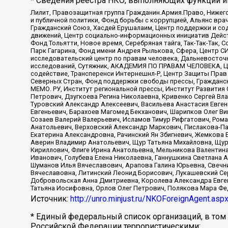
* Сведения реестра НКО, выполняющих функции ин
Лилит, Правозащитная группа Гражданин.Армия.Право, Нижего
и публичной политики, Фонд борьбы с коррупцией, Альянс вр
Гражданский Союз, Хасдей Ерушалаим, Центр поддержки и сод
движений, Центр социально-информационных инициатив Дейс
Фонд Тольятти, Новое время, Серебряная тайга, Так-Так-Так,
Парк Гагарина, Фонд имени Андрея Рылькова, Сфера, Центр С
исследовательский центр по правам человека, Дальневосточн
исследований, Сутяжник, АКАДЕМИЯ ПО ПРАВАМ ЧЕЛОВЕКА, Це
содействие, Трансперенси Интернешнл-Р, Центр Защиты Прав
Северных Стран, Фонд поддержки свободы прессы, Гражданск
МЕМО. РУ, Институт региональной прессы, Институт Развити
Петрович, Дзугкоева Регина Николаевна, Кривенко Сергей В
Туровский Александр Алексеевич, Васильева Анастасия Евген
Евгеньевич, Барахоев Магомед Бекханович, Шарипков Олег В
Созаев Валерий Валерьевич, Исламов Тимур Рифгатович, Рома
Анатольевич, Верховский Александр Маркович, Пислакова-Па
Екатерина Александровна, Рачинский Ян Збигневич, Жемкова 
Аверин Владимир Анатольевич, Щур Татьяна Михайловна, Щур
Кириллович, Флиге Ирина Анатольевна, Мельникова Валентин
Иванович, Голубева Елена Николаевна, Ганнушкина Светлана 
Шуманов Илья Вячеславович, Арапова Галина Юрьевна, Свечн
Вячеславовна, Литинский Леонид Борисович, Лукашевский Се
Добровольская Анна Дмитриевна, Королева Александра Евген
Татьяна Иосифовна, Орлов Олег Петрович, Полякова Мара Фе
Источник:
http://unro.minjust.ru/NKOForeignAgent.asp
* Единый федеральный список организаций, в том
Российской Федерации террористическими: