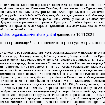
в Кавказа, Конгресс народов Ичкерии и Дагестана, База, Асбат аль-Ан
ба, Исламская группа, Движение Талибан, Исламская партия Туркестан
ский джихад, Аль-Каида, Имарат Кавказ, АБТО, Правый сектор, Исламск
Субхану уа Тагьаля SHAM, АУМ Синрике, Муджахеды джамаата Ат-Тавхида
ухид валь-Джихад, Хайят Тахрир аш-Шам, Ахлю Сунна Валь Джамаа, Natio
Мусульманская религиозная группа п. Кушкуль г. Оренбург, Крымско-т
кистана, Народная самооборона, Дуббайский джамаат, московская ячей
добровольческий корпус
istskie-organizacii-i-materialy.html
данные на
16.11.2023
зных организаций в отношении которых судом принято вс
ской Духовно Родовой Державы Русь, Община Духовного Управления Асг
Нурджулар, К Богодержавию, Таблиги Джамаат, Свидетели Иеговы, Рус
, Балкарии и Карачая, Союз славян, Ат-Такфир Валь-Хиджра, Пит Буль,
рмия воли народа, Национальная Социалистическая Инициатива города 
ви Православных Староверов-Инглингов, Русский общенациональный сою
ганизация общественного политического движения Русское национально
елигиозная организация п. Боровский, Община Коренного Русского нар
 Братство, Белый Крест, Misanthropic division, Религиозное объединен
е, Русское национальное объединение Атака, Мечеть Мирмамеда, Община
йствии экстремистской деятельности, РЕВТАТПОД, Артподготовка, Што
, Курсом Правды и Единения, Каракольская инициативная группа, Автог
ь, Арестантское уголовное единство, Башкорт, Нация и свобода, Нация и
союз, Фонд борьбы с коррупцией, Фонд защиты прав граждан, Штабы На
сского движения, Народное движение Адат, Народный совет граждан РС
х Социалистических Районов, Meta Platforms Inc, Facebook, Instagram