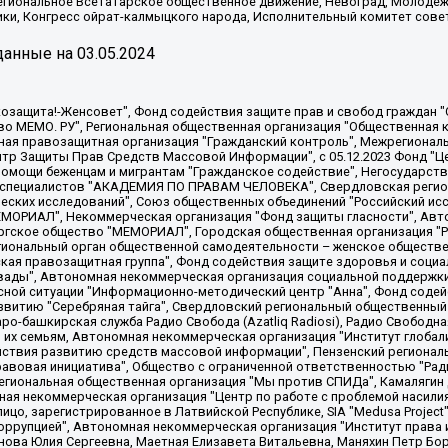
Региональное Всетатарское общественное движение, Невоград, Молоде
ки, Конгресс ойрат-калмыцкого народа, Исполнительный комитет сове
анные на
03.05.2024
 "Мы против СПИДа", Камалягин Денис Николаевич, Маркелов Сергей Евгеньевич, Пономарев Лев Александрович, Савицкая Людмила Алексеевна, Автономная некоммерческая организация "Центр по работе с проблемой насилия "НАСИЛИЮ.НЕТ", Межрегиональный профессиональный союз работников здравоохранения "Альянс врачей", Юридическое лицо, зарегистрированное в Латвийской Республике, SIA "Medusa Project" (регистрационный номер 40103797863, дата регистрации 10.06.2014), Некоммерческая организация "Фонд по борьбе с коррупцией", Автономная некоммерческая организация "Институт права и публичной политики", Баданин Роман Сергеевич, Гликин Максим Александрович, Железнова Мария Михайловна, Лукьянова Юлия Сергеевна, Маетная Елизавета Витальевна, Маняхин Петр Борисович, Чуракова Ольга Владимировна, Ярош Юлия Петровна, Юридическое лицо "The Insider SIA", зарегистрированное в Риге, Латвийская Республика (дата регистрации 26.06.2015), являющееся администратором доменного имени интернет-издания "The Insider SIA", https://theins.ru, Постернак Алексей Евгеньевич, Рубин Михаил Аркадьевич, Анин Роман Александрович, Юридическое лицо Istories fonds, зарегистрированное в Латвийской Республике (регистрационный номер 50008295751, дата регистрации 24.02.2020), Великовский Дмитрий Александрович, Долинина Ирина Николаевна, Мароховская Алеся Алексеевна, Шлейнов Роман Юрьевич, Шмагун Олеся Валентиновна, Общество с ограниченной ответственностью "Альтаир 2021", Общество с ограниченной ответственностью "Вега 2021", Общество с ограниченной ответственностью "Главный редактор 2021", Общество с ограниченной ответственностью "Ромашки монолит", Важенков Артем Валерьевич, Ивановская областная общественная организация "Центр гендерных исследований", Гурман Юрий Альбертович, Медиапроект "ОВД-Инфо", Егоров Владимир Владимирович, Жилинский Владимир Александрович, Общество с ограниченной ответственностью "ЗП", Иванова София Юрьевна, Карезина Инна Павловна, Кильтау Екатерина Викторовна, Петров Алексей Викторович, Пискунов Сергей Евгеньевич, Смирнов Сергей Сергеевич, Тихонов Михаил Сергеевич, Общество с ограниченной ответственностью "ЖУРНАЛИСТ-ИНОСТРАННЫЙ АГЕНТ", Арапова Галина Юрьевна, Вольтская Татьяна Анатольевна, Американская компания "Mason G.E.S. Anonymous Foundation" (США), являющаяся владельцем интернет-издания https://mnews.world/, Компания "Stichting Bellingcat", зарегистрированная в Нидерландах (дата регистрации 11.07.2018), Захаров Андрей Вячеславович, Клепиковская Екатерина Дмитриевна, Общество с ограниченной ответственностью "МЕМО", Перл Роман Александрович, Симонов Евгений Алексеевич, Соловьева Елена Анатольевна, Сотников Даниил Владимирович, Сурначева Елизавета Дмитриевна, Автономная некоммерческая организация по защите прав человека и информированию населения "Якутия – Наше Мнение", Общество с ограниченной ответственностью "Москоу диджитал медиа", с 26.01.2023 Общество с ограниченной ответственностью "Чайка Белые сады", Ветошкина Валерия Валерьевна, Заговора Максим Александрович, Межрегиональное общественное движение "Российская ЛГБТ - сеть", Оленичев Максим Владимирович, Павлов Иван Юрьевич, Скворцова Елена Сергеевна, Общество с ограниченной ответственностью "Как бы инагент", Кочетков Игорь Викторович, Общество с ограниченной ответственностью "Честные выборы", Еланчик Олег Александрович, Общество с ограниченной ответственностью "Нобелевский призыв", Гималова Регина Эмилевна, Григорьев Андрей Валерьевич, Григорьева Алина Александровна, Ассоциация по содействию защите прав призывников, альтернативнослужащих и военнослужащих "Правозащитная группа "Гражданин.Армия.Право", Хисамова Регина Фаритовна, Автономная некоммерческая организация по реализации социально-правовых программ "Лилит"