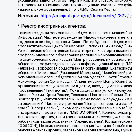
украинских националистов, Черный Комитет, Татарстанское 
Татарской Автономной Советской Социалистической Республи
национальное объединение, ЛГБТ, Я.МЫ Сергей Фургал
Источник:
https://minjust.gov.ru/ru/documents/7822/
д
* Реестр иностранных агентов:
Калининградская региональная общественная организация "Экозащита!-Женсовет", Фонд содействия защите прав и свобод граждан "Общественный вердикт", Фонд "Институт Развития Свободы Информации", Частное учреждение "Информационное агентство МЕМО. РУ", Региональная общественная организация "Общественная комиссия по сохранению наследия академика Сахарова", Фонд поддержки свободы прессы, Санкт-Петербургская общественная правозащитная организация "Гражданский контроль", Межрегиональная общественная организация "Информационно-просветительский центр "Мемориал", Региональный Фонд "Центр Защиты Прав Средств Массовой Информации", с 05.12.2023 Фонд "Центр Защиты Прав Средств массовой информации", Региональная общественная благотворительная организация помощи беженцам и мигрантам "Гражданское содействие", Негосударственное образовательное учреждение дополнительного профессионального образования (повышение квалификации) специалистов "АКАДЕМИЯ ПО ПРАВАМ ЧЕЛОВЕКА", Свердловская региональная общественная организация "Сутяжник", Автономная некоммерческая организация "Центр независимых социологических исследований", Союз общественных объединений "Российский исследовательский центр по правам человека", Региональное общественное учреждение научно-информационный центр "МЕМОРИАЛ", Некоммерческая организация "Фонд защиты гласности", Автономная некоммерческая организация "Институт прав человека", Городская общественная организация "Екатеринбургское общество "МЕМОРИАЛ", Городская общественная организация "Рязанское историко-просветительское и правозащитное общество "Мемориал" (Рязанский Мемориал), Челябинский региональный орган общественной самодеятельности – женское общественное объединение "Женщины Евразии", Челябинский региональный орган общественной самодеятельности "Уральская правозащитная группа", Фонд содействия защите здоровья и социальной справедливости имени Андрея Рылькова, Автономная Некоммерческая Организация "Аналитический Центр Юрия Левады", Автономная некоммерческая организация социальной поддержки населения "Проект Апрель", Региональная общественная организация помощи женщинам и детям, находящимся в кризисной ситуации "Информационно-методический центр "Анна", Фонд содействия развитию массовых коммуникаций и правовому просвещению "Так-так-Так", Фонд содействия устойчивому развитию "Серебряная тайга", Свердловский региональный общественный фонд социальных проектов "Новое время", "Idel.Реалии", Кавказ.Реалии, Крым.Реалии, Телеканал Настоящее Время, Татаро-башкирская служба Радио Свобода (Azatliq Radiosi), Радио Свободная Европа/Радио Свобода (PCE/PC), "Сибирь.Реалии", "Фактограф", Благотворительный фонд помощи осужденным и их семьям, Автономная некоммерческая организация "Институт глобализации и социальных движений", Фонд "В защиту прав заключенных", Частное учреждение "Центр поддержки и содействия развитию средств массовой информации", Пензенский региональный общественный благотворительный фонд "Гражданский союз", "Север.Реалии", Некоммерческая организация Фонд "Правовая инициатива", Общество с ограниченной ответственностью "Радио Свободная Европа/Радио Свобода", Чешское информационное агентство "MEDIUM-ORIENT", Красноярская региональная общественная организация