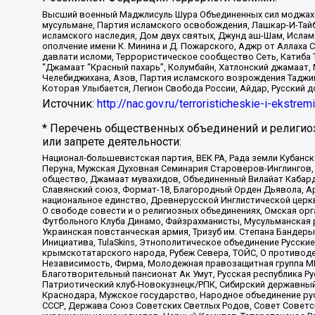
Высший военный Маджлисуль Шура Объединенных сил моджахедо
мусульмане, Партия исламского освобождения, Лашкар-И-Тай
исламского наследия, Дом двух святых, Джунд аш-Шам, Ислам
ополчение имени К. Минина и Д. Пожарского, Аджр от Аллаха 
давлати исломи, Террористическое сообщество Сеть, Катиба Та
“Джамаат “Красный пахарь”, Колумбайн, Хатлонский джамаат, 
Челебиджихана, Азов, Партия исламского возрождения Таджи
Которая Улыбается, Легион Свобода России, Айдар, Русский 
Источник:
http://nac.gov.ru/terroristicheskie-i-ekstrem
* Перечень общественных объединений и религио
или запрете деятельности:
Национал-большевистская партия, ВЕК РА, Рада земли Кубан
Перуна, Мужская Духовная Семинария Староверов-Инглингов, 
общество, Джамаат мувахидов, Объединенный Вилайат Кабарды
Славянский союз, Формат-18, Благородный Орден Дьявола, А
национальное единство, Древнерусской Инглистической церк
О свободе совести и о религиозных объединениях, Омская ор
Футбольного Клуба Динамо, Файзрахманисты, Мусульманская р
Украинская повстанческая армия, Тризуб им. Степана Бандеры,
Инициатива, TulaSkins, Этнополитическое объединение Русски
крымскотатарского народа, Рубеж Севера, ТОЙС, О противоде
Независимость, Фирма, Молодежная правозащитная группа МПГ
Благотворительный пансионат Ак Умут, Русская республика Рус
Патриотический клуб-Новокузнецк/РПК, Сибирский державный 
Краснодара, Мужское государство, Народное объединение ру
СССР, Держава Союз Советских Светлых Родов, Совет Советски