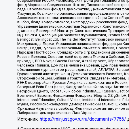
современной России, Черноморский фонд регионального сот
фонд Маршалла Соединенных Штатов, Тихоокеанский центр за
беде, Европейский фонд за демократию, Джеймстаунский фонд
Фалуньгун, Коалиция по расследованию преследования в отно
Ассоциация школ политических исследований при Совете Евр
выбор, Фонд Ходорковского, Оксфордский российский фонд, 
Управление Евангельских Христиан Украинской Христианской
движение, Всемирный Институт Саентологических Предприяти
ИДЕЛЬ-УРАЛ, Ассоциация развития журналистики, IStories fo
Bellingcat, Bellingcat Ltd, The Insider, Институт правовой ин
Макдональда-Лорье, Украинская национальная федерация Кан
центр , Риддл, Русский антивоенный комитет в Швеции, Проект
Народов ПостРоссии, Солидарность с гражданским движением 
Россия, Беллона, Союз жителей островов Тисима и Хабомаи, 
природы, BDR Novaja Gazeta-Europe, Алтай проект, Образова
человека Тбилиси, Дом прав человека Ереван, Дом прав челов
объединение журналистов расследователей, АЛЛАТРА, За своб
Гудзоновский институт, Фонд Демократического Развития, К
Сторожевой башни, Библии и трактатов Свидетелей Иеговы, Г
РЭНД корпорейшн, Русская Америка за демократию в России, 
Северный Рейн-Вестфалия, Фонд глобальной помощи, Антивоенн
Ресурсный Центр, Глобальный союз IndustriALL, Russian Electi
Восточной Европы, Фонд имени Фридриха Эберта, XZ gGmbH, М
International Education, Cultural Vistas, Institute of Intern
Мунка, Российско-канадский демократический альянс, Школа
Фридриха Науманна за свободу, Феминистское антивоенное соп
Либерально-демократическая Лига Украины
Источник:
https://minjust.gov.ru/ru/documents/7756/
д