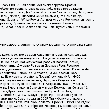
сар, Священная война, Исламская группа, Братья-
а, Общество социальных реформ, Общество возрождения
ое государство, Джабха аль-Нусра ли-Ахль аш-Шам, Народное
 Валь-Джихад, Чистопольский Джамаат, Рохнамо ба суи
nal Socialism/White Power, Артподготовка, Религиозная группа
атарский добровольческий батальон имени Номана
ка, Батал-Хаджи Белхороев, Маньяки Культ Убийц, Молодёжь
тупившее в законную силу решение о ликвидации
ардской Веси Беловодья, Славянская Община Капища Веды
ское национальное единство, Национал-социалистическое
 Национал-социалистическая рабочая партия России,
Череповца, Духовно-Родовая Держава Русь, Русское
з, Движение против нелегальной иммиграции, Кровь и Честь,
е единство, Северное Братство, Клуб Болельщиков
ода Щелковского района, Правый сектор, УНА - УНСО,
ие последователей инглиизма, Народная Социальная
 Коренного Русского народа г. Астрахани, ВОЛЯ, Меджлис
льц, В честь иконы Божией Матери Державная, Сектор 16,
рад Крю, Союз Славянских Сил Руси, Алля-Аят,
 свобода, W.H.С., Фалунь Дафа, Иртыш Ultras, Русский
вального, Совет граждан СССР Прикубанского округа г.
ФСР СССР Архангельской области, Проект Штурм, Граждане
, WhatsApp, СИЧ-С14, Добровольческое Движение Организации