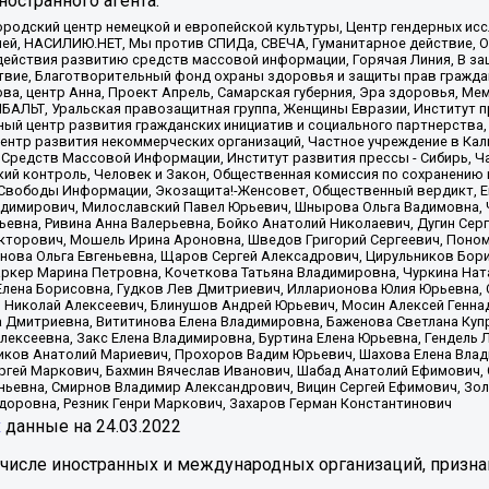
остранного агента:
родский центр немецкой и европейской культуры, Центр гендерных исс
ачей, НАСИЛИЮ.НЕТ, Мы против СПИДа, СВЕЧА, Гуманитарное действие, 
ействия развитию средств массовой информации, Горячая Линия, В защ
твие, Благотворительный фонд охраны здоровья и защиты прав гражда
 Сова, центр Анна, Проект Апрель, Самарская губерния, Эра здоровья, 
ИБАЛЬТ, Уральская правозащитная группа, Женщины Евразии, Институт п
ый центр развития гражданских инициатив и социального партнерства,
нтр развития некоммерческих организаций, Частное учреждение в Кал
 Средств Массовой Информации, Институт развития прессы - Сибирь, Ч
ий контроль, Человек и Закон, Общественная комиссия по сохранению
я Свободы Информации, Экозащита!-Женсовет, Общественный вердикт, 
ладимирович, Милославский Павел Юрьевич, Шнырова Ольга Вадимовна,
ьевна, Ривина Анна Валерьевна, Бойко Анатолий Николаевич, Дугин Сер
икторович, Мошель Ирина Ароновна, Шведов Григорий Сергеевич, Поно
нова Ольга Евгеньевна, Щаров Сергей Алексадрович, Цирульников Бори
ркер Марина Петровна, Кочеткова Татьяна Владимировна, Чуркина Нат
Елена Борисовна, Гудков Лев Дмитриевич, Илларионова Юлия Юрьевна, С
 Николай Алексеевич, Блинушов Андрей Юрьевич, Мосин Алексей Генна
а Дмитриевна, Вититинова Елена Владимировна, Баженова Светлана Куп
Алексеевна, Закс Елена Владимировна, Буртина Елена Юрьевна, Гендель
иков Анатолий Мариевич, Прохоров Вадим Юрьевич, Шахова Елена Влад
ргей Маркович, Бахмин Вячеслав Иванович, Шабад Анатолий Ефимович, 
ьевна, Смирнов Владимир Александрович, Вицин Сергей Ефимович, Зол
доровна, Резник Генри Маркович, Захаров Герман Константинович
x
данные на
24.03.2022
 числе иностранных и международных организаций, призна