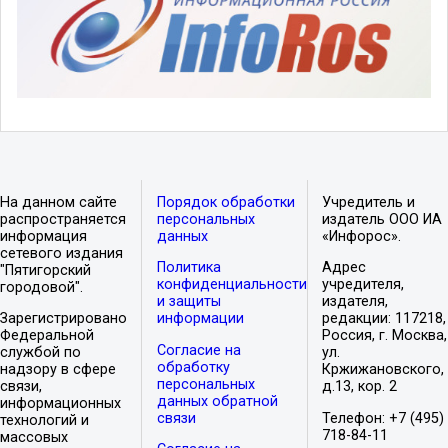
На данном сайте
Порядок обработки
Учредитель и
распространяется
персональных
издатель ООО ИА
информация
данных
«Инфорос».
сетевого издания
Политика
Адрес
"Пятигорский
конфиденциальности
учредителя,
городовой".
и защиты
издателя,
Зарегистрировано
информации
редакции: 117218,
Федеральной
Россия, г. Москва,
Согласие на
службой по
ул.
обработку
надзору в сфере
Кржижановского,
персональных
связи,
д.13, кор. 2
данных обратной
информационных
связи
Телефон: +7 (495)
технологий и
718-84-11
массовых