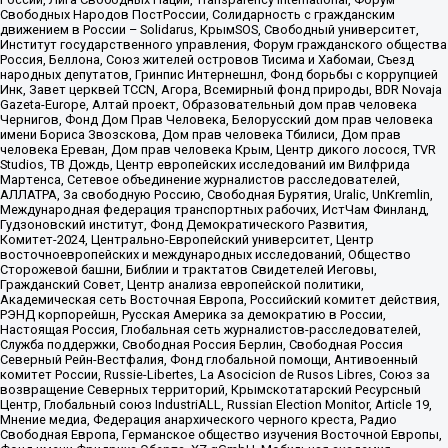
Свободных Народов ПостРоссии, Солидарность с гражданским
движением в России – Solidarus, КрымSOS, Свободный университет,
Институт государственного управления, Форум гражданского общества
Россия, Беллона, Союз жителей островов Тисима и Хабомаи, Съезд
народных депутатов, Гринпис Интернешнл, Фонд борьбы с коррупцией
Инк, Завет церквей TCCN, Агора, Всемирный фонд природы, BDR Novaja
Gazeta-Europe, Алтай проект, Образовательный дом прав человека
Чернигов, Фонд Дом Прав Человека, Белорусский дом прав человека
имени Бориса Звозскова, Дом прав человека Тбилиси, Дом прав
человека Ереван, Дом прав человека Крым, Центр дикого лосося, TVR
Studios, ТВ Дождь, Центр европейских исследований им Вилфрида
Мартенса, Сетевое объединение журналистов расследователей,
АЛЛАТРА, За свободную Россию, Свободная Бурятия, Uralic, UnKremlin,
Международная федерация транспортных рабочих, ИстЧам Финланд,
Гудзоновский институт, Фонд Демократического Развития,
Комитет-2024, Центрально-Европейский университет, Центр
восточноевропейских и международных исследований, Общество
Сторожевой башни, Библии и трактатов Свидетелей Иеговы,
Гражданский Совет, Центр анализа европейской политики,
Академическая сеть Восточная Европа, Российский комитет действия,
РЭНД корпорейшн, Русская Америка за демократию в России,
Настоящая Россия, Глобальная сеть журналистов-расследователей,
Служба поддержки, Свободная Россия Берлин, Свободная Россия
Северный Рейн-Вестфалия, Фонд глобальной помощи, Антивоенный
комитет России, Russie-Libertes, La Asocicion de Rusos Libres, Союз за
возвращение Северных территорий, Крымскотатарский Ресурсный
Центр, Глобальный союз IndustriALL, Russian Election Monitor, Article 19,
Мнение медиа, Федерация анархического черного креста, Радио
Свободная Европа, Германское общество изучения Восточной Европы,