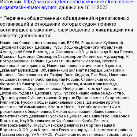
Источник:
http://nac.gov.ru/terroristicheskie-i-ekstremistskie-
organizacii-i-materialy.html
данные на
16.11.2023
* Перечень общественных объединений и религиозных
организаций в отношении которых судом принято
вступившее в законную силу решение о ликвидации или
запрете деятельности:
Национал-большевистская партия, ВЕК РА, Рада земли Кубанской
Духовно Родовой Державы Русь, Община Духовного Управления
Асгардской Веси Беловодья, Славянская Община Капища Веды Перуна,
Мужская Духовная Семинария Староверов-Инглингов, Нурджулар, К
Богодержавию, Таблиги Джамаат, Свидетели Иеговы, Русское
национальное единство, Национал-социалистическое общество,
Джамаат мувахидов, Объединенный Вилайат Кабарды, Балкарии и
Карачая, Союз славян, Ат-Такфир Валь-Хиджра, Пит Буль, Национал-
социалистическая рабочая партия России, Славянский союз,
Формат-18, Благородный Орден Дьявола, Армия воли народа,
Национальная Социалистическая Инициатива города Череповца,
Духовно-Родовая Держава Русь, Русское национальное единство,
Древнерусской Инглистической церкви Православных Староверов-
Инглингов, Русский общенациональный союз, Движение против
нелегальной иммиграции, Кровь и Честь, О свободе совести и о
религиозных объединениях, Омская организация общественного
политического движения Русское национальное единство, Северное
Братство, Клуб Болельщиков Футбольного Клуба Динамо,
Файзрахманисты, Мусульманская религиозная организация п.
Боровский, Община Коренного Русского народа Щелковского района,
Правый сектор, УНА - УНСО, Украинская повстанческая армия, Тризуб