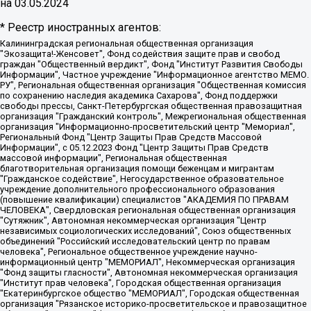
на
03.05.2024
* Реестр иностранных агентов:
Калининградская региональная общественная организация "Экозащита!-Женсовет", Фонд содействия защите прав и свобод граждан "Общественный вердикт", Фонд "Институт Развития Свободы Информации", Частное учреждение "Информационное агентство МЕМО. РУ", Региональная общественная организация "Общественная комиссия по сохранению наследия академика Сахарова", Фонд поддержки свободы прессы, Санкт-Петербургская общественная правозащитная организация "Гражданский контроль", Межрегиональная общественная организация "Информационно-просветительский центр "Мемориал", Региональный Фонд "Центр Защиты Прав Средств Массовой Информации", с 05.12.2023 Фонд "Центр Защиты Прав Средств массовой информации", Региональная общественная благотворительная организация помощи беженцам и мигрантам "Гражданское содействие", Негосударственное образовательное учреждение дополнительного профессионального образования (повышение квалификации) специалистов "АКАДЕМИЯ ПО ПРАВАМ ЧЕЛОВЕКА", Свердловская региональная общественная организация "Сутяжник", Автономная некоммерческая организация "Центр независимых социологических исследований", Союз общественных объединений "Российский исследовательский центр по правам человека", Региональное общественное учреждение научно-информационный центр "МЕМОРИАЛ", Некоммерческая организация "Фонд защиты гласности", Автономная некоммерческая организация "Институт прав человека", Городская общественная организация "Екатеринбургское общество "МЕМОРИАЛ", Городская общественная организация "Рязанское историко-просветительское и правозащитное общество "Мемориал" (Рязанский Мемориал), Челябинский региональный орган общественной самодеятельности – женское общественное объединение "Женщины Евразии", Челябинский региональный орган общественной самодеятельности "Уральская правозащитная группа", Фонд содействия защите здоровья и социальной справедливости имени Андрея Рылькова, Автономная Некоммерческая Организация "Аналитический Центр Юрия Левады", Автономная некоммерческая организация социальной поддержки населения "Проект Апрель", Региональная общественная организация помощи женщинам и детям, находящимся в кризисной ситуации "Информационно-методический центр "Анна", Фонд содействия развитию массовых коммуникаций и правовому просвещению "Так-так-Так", Фонд содействия устойчивому развитию "Серебряная тайга", Свердловский региональный общественный фонд социальных проектов "Новое время", "Idel.Реалии", Кавказ.Реалии, Крым.Реалии, Телеканал Настоящее Время, Татаро-башкирская служба Радио Свобода (Azatliq Radiosi), Радио Свободная Европа/Радио Свобода (PCE/PC), "Сибирь.Реалии", "Фактограф", Благотворительный фонд помощи осужденным и их семьям, Автономная некоммерческая организация "Институт глобализации и социальных движений", Фонд "В защиту прав заключенных", Частное учреждение "Центр поддержки и содействия развитию средств массовой информации", Пензенский региональный общественный благотворительный фонд "Гражданский союз", "Север.Реалии", Некоммерческая организация Фонд "Правовая инициатива", Общество с ограниченной ответственностью "Радио Свободная Европа/Радио Свобода", Чешское информационное агентство "MEDIUM-ORIENT", Красноярская региональная общественная организация "Мы против СПИДа", Камалягин Денис Николаевич, Маркелов Сергей Евгеньевич, Пономарев Лев Александрович, Савицкая Людмила Алексеевна, Автономная некоммерческая организация "Центр по работе с проблемой насилия "НАСИЛИЮ.НЕТ", Межрегиональный профессиональный союз работников здравоохранения "Альянс врачей", Юридическое лицо, зарегистрированное в Латвийской Республике, SIA "Medusa Project" (регистрационный номер 40103797863, дата регистрации 10.06.2014), Некоммерческая организация "Фонд по борьбе с коррупцией", Автономная некоммерческая организация "Институт права и публичной политики", Баданин Роман Сергеевич, Гликин Максим Александрович, Железнова Мария Михайловна, Лукьянова Юлия Сергеевна, Маетная Елизавета Витальевна, Маняхин Петр Борисович, Чуракова Ольга Владимировна, Ярош Юлия Петровна, Юридическое лицо "The Insider SIA", зарегистрированное в Риге, Латвийская Республика (дата регистрации 26.06.2015), являющееся администратором доменного имени интернет-издания "The Insider SIA", https://theins.ru, Постернак Алексей Евгеньевич, Рубин Михаил Аркадьевич, Анин Роман Александрович, Юридическое лицо Istories fonds, зарегистрированное в Латвийской Республике (регистрационный номер 50008295751, дата регистрации 24.02.2020), Великовский Дмитрий Александрович, Долинина Ирина Николаевна, Мароховская Алеся Алексеевна, Шлейнов Роман Юрьевич, Шмагун Олеся Валентиновна, Общество с ограниченной ответственностью "Альтаир 2021", Общество с ограниченной ответственностью "Вега 2021", Общество с ограниченной ответственностью "Главный редактор 2021", Общество с ограниченной ответственностью "Ромашки монолит", Важенков Артем Валерьевич, Ивановская областная общественная организация "Центр гендерных исследований", Гурман Юрий Альбертович, Медиапроект "ОВД-Инфо", Егоров Владимир Владимирович, Жилинский Владимир Александрович, Общество с ограниченной ответственностью "ЗП", Иванова София Юрьевна, Карезина Инна Павловна, Кильтау Екатерина Викторовна, Петров Алексей Викторович, Пискунов Сергей Евгеньевич, Смирнов Сергей Сергеевич, Тихонов Михаил Сергеевич, Общество с ограниченной ответственностью "ЖУРНАЛИСТ-ИНОСТРАННЫЙ АГЕНТ", Арапова Галина Юрьевна, Вольтская Татьяна Анатольевна, Американская компания "Mason G.E.S. Anonymous Foundation" (США), являющаяся владельцем интернет-издания https://mnews.world/, Компания "Stichting Bellingcat", зарегистрированная в Нидерландах (дата регистрации 11.07.2018), Захаров Андрей Вячеславович, Клепиковская Екатерина Дмитриевна, Общество с ограниченной ответственностью "МЕМО", Перл Роман Александрович, Симонов Евгений Алексеевич, Соловьева Елена Анатольевна, Сотников Даниил Владимирович, Сурначева Елизавета Дмитриевна, Автономная некоммерческая организация по защите прав человека и информированию населения "Якутия – Наше Мнение", Общество с ограниченной ответственностью "Москоу диджитал медиа", с 26.01.2023 Общество с ограниченной ответственностью "Чайка Белые сады", Ветошкина Валерия Валерьевна, Заговора Максим Александрович, Межрегиональное общественное движение "Российская ЛГБТ - сеть", Оленичев Максим Владимирович, Павлов Иван Юрьевич, Скворцова Елена Сергеевна, Общество с ограниченной ответственностью "Как бы инагент", Кочетков Игорь Викторович, Общество с ограниченной ответственностью "Честные выборы", Еланчик Олег Александрович, Общество с ограниченной ответственностью "Нобелевский призыв", Гималова Регина Эмилевна, Григорьев Андрей Валерьевич, Григорьева Алина Александровна, Ассоциация по содействию защите прав призывников, альтернативнослужащих и военнослужащих "Правозащитная группа "Гражданин.Армия.Право", Хисамова Регина Фаритовна, Автономная некоммерческая организация по реализации социально-правовых программ "Лилит", Дальневосточное общественное движение "Маяк", Санкт-Петербургская ЛГБТ-инициативная группа "Выход", Инициативная группа ЛГБТ+ "Реверс", Алексеев Андрей Викторович, Бекбулатова Таисия Львовна, Беляев Иван Михайлович, Владыкина Елена Сергеевна, Гельман Марат Александрович, Никульшина Вероника Юрьевна, Толоконникова Надежда Андреевна, Шендерович Виктор Анатольевич, Общество с ограниченной ответственностью "Данное сообщение", Общество с ограниченной ответственностью Издательский дом "Новая глава", Айнбиндер Александра Александровна, Московский комьюнити-центр для ЛГБТ+инициатив, Благотворительный фонд развития филантропии, Deutsche Welle (Германия, Kurt-Schumacher-Strasse 3, 53113 Bonn), Борзунова Мария Михайловна, Воробьев Виктор Викторович, Голубева Анна Львовна, Константинова Алла Михайловна, Малкова Ирина Владимировна, Мурадов Мурад Абдулгалимович, Осетинская Елизавета Николаевна, Понасенков Евгений Николаевич, Ганапольский Матвей Юрьевич, Киселев Евгений Алексеевич, Борухович Ирина Григорьевна, Дремин Иван Тимофеевич, Дубровский Дмитрий Викторович, Красноярская региональная общественная организация поддержки и развития альтернативных образовательных технологий и межкультурных коммуникаций "ИНТЕРРА", Маяковская Екатерина Алексеевна, Фейгин Марк Захарович, Филимонов Андрей Викторович, Дзугкоева Регина Николаевна, Доброхотов Роман Александрович, Дудь Юрий Александрович, Елкин Сергей Владимирович, Кругликов Кирилл Игоревич, Сабунаева Мария Леонидовна, Семенов Алексей Владимирович, Шаинян Карен Багратович, Шульман Екатерина Михайловна, Асафьев Артур Валерьевич, Вахштайн Виктор Семенович, Венедиктов Алексей Алексеевич, Лушникова Екатерина Евгеньевна, Волков Леонид Михайлович, Невзоров Александр Глебович, Пархоменко Сергей Борисович, Сироткин Ярослав Николаевич, Кара-Мурза Владимир Владимирович, Баранова Наталья Владимировна, Гозман Леонид Яковлевич, Кагарлицкий Борис Юльевич, Климарев Михаил Валерьевич, Милов Владимир Станиславович, Автономная некоммерческая организация Краснодарский центр современного искусства "Типография", Моргенштерн Алишер Тагирович, Соболь Любовь Эдуардовна, Общество с ограниченной ответственностью "ЛИЗА НОРМ", Каспаров Гарри Кимович, Ходорковский Михаил Борисович, Общество с ограниченной ответственностью "Апрельские тезисы", Данилович Ирина Брониславовна, Кашин Олег Владимирович, Петров Николай Владимирович, Пивоваров Алексей Владимирович, Соколов Михаил Владимирович, Цветкова Юлия Владимировна, Чичваркин Евгений Александрович, Комитет против пыток/Команда против пыток, Общество с ограниченной ответственностью "Первый научный", Общество с ограниченной ответственностью "Вертолет и ко", Белоцерковская Вероника Борисовна, Кац Максим Евгеньевич, Лазарева Татьяна Юрьевна, Шаведдинов Руслан Табризович, Яшин Илья Валерьевич, Общество с ограниченной ответственностью "Иноагент ААВ", Алешковский Дмитрий Петрович, Альбац Евгения Марковна, Быков Дмитрий Львович, Галямина Юлия Евгеньевна, Лойко Сергей Леонидович, Мартынов Кирилл Константинович, Медведев Сергей Александрович, Крашенинников Федор Геннадиевич, Гордеева Катерина Вл