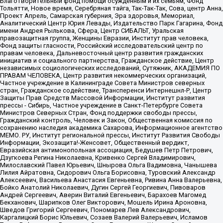
Благотворительный фонд помощи осужденным и их семьям, Фонд
Тольятти, Новое время, Серебряная тайга, Так-Так-Так, Сова, центр Анна,
Проект Апрель, Самарская губерния, Эра здоровья, Мемориал,
Аналитический Центр Юрия Левады, Издательство Парк Гагарина, Фонд
имени Андрея Рылькова, Сфера, Центр СИБАЛЬТ, Уральская
правозащитная группа, Женщины Евразии, Институт прав человека,
Фонд защиты гласности, Российский исследовательский центр по
правам человека, Дальневосточный центр развития гражданских
инициатив и социального партнерства, Гражданское действие, Центр
независимых социологических исследований, Сутяжник, АКАДЕМИЯ ПО
ПРАВАМ ЧЕЛОВЕКА, Центр развития некоммерческих организаций,
Частное учреждение в Калининграде Совета Министров северных
стран, Гражданское содействие, Трансперенси Интернешнл-Р, Центр
Защиты Прав Средств Массовой Информации, Институт развития
прессы - Сибирь, Частное учреждение в Санкт-Петербурге Совета
Министров Северных Стран, Фонд поддержки свободы прессы,
Гражданский контроль, Человек и Закон, Общественная комиссия по
сохранению наследия академика Сахарова, Информационное агентство
МЕМО. РУ, Институт региональной прессы, Институт Развития Свободы
Информации, Экозащита!-Женсовет, Общественный вердикт,
Евразийская антимонопольная ассоциация, Бедушев Петр Петрович,
Дзугкоева Регина Николаевна, Кривенко Сергей Владимирович,
Милославский Павел Юрьевич, Шнырова Ольга Вадимовна, Чанышева
Лилия Айратовна, Сидорович Ольга Борисовна, Туровский Александр
Алексеевич, Васильева Анастасия Евгеньевна, Ривина Анна Валерьевна,
Бойко Анатолий Николаевич, Дугин Сергей Георгиевич, Пивоваров
Андрей Сергеевич, Аверин Виталий Евгеньевич, Барахоев Магомед
Бекханович, Шарипков Олег Викторович, Мошель Ирина Ароновна,
Шведов Григорий Сергеевич, Пономарев Лев Александрович,
Каргалицкий Борис Юльевич, Созаев Валерий Валерьевич, Исламов