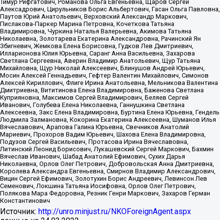
Тимур Рифгатович, Романова Ольга Евгеньевна, Щаров Сергей
Алексадрович, Цирульников Борис Альбертович, Гасан Ольга Павловна,
Паутов Юрий Анатольевич, Верховский Александр Маркович,
Пислакова-Паркер Марина Петровна, Кочеткова Татьяна
Владимировна, Чуркина Наталья Валерьевна, Акимова Татьяна
Николаевна, Золотарева Екатерина Александровна, Рачинский Ян
Збигневич, Жемкова Елена Борисовна, Гудков Лев Дмитриевич,
Илларионова Юлия Юрьевна, Саранг Анна Васильевна, Захарова
Светлана Сергеевна, Аверин Владимир Анатольевич, Щур Татьяна
Михайловна, Щур Николай Алексеевич, Блинушов Андрей Юрьевич,
Мосин Алексей Геннадьевич, Гефтер Валентин Михайлович, Симонов
Алексей Кириллович, Флиге Ирина Анатольевна, Мельникова Валентина
Дмитриевна, Вититинова Елена Владимировна, Баженова Светлана
Куприяновна, Максимов Сергей Владимирович, Беляев Сергей
Иванович, Голубева Елена Николаевна, Ганнушкина Светлана
Алексеевна, Закс Елена Владимировна, Буртина Елена Юрьевна, Гендель
Людмила Залмановна, Кокорина Екатерина Алексеевна, Шуманов Илья
Вячеславович, Арапова Галина Юрьевна, Свечников Анатолий
Мариевич, Прохоров Вадим Юрьевич, Шахова Елена Владимировна,
Подузов Сергей Васильевич, Протасова Ирина Вячеславовна,
Литинский Леонид Борисович, Лукашевский Сергей Маркович, Бахмин
Вячеслав Иванович, Шабад Анатолий Ефимович, Сухих Дарья
Николаевна, Орлов Олег Петрович, Добровольская Анна Дмитриевна,
Королева Александра Евгеньевна, Смирнов Владимир Александрович,
Вицин Сергей Ефимович, Золотухин Борис Андреевич, Левинсон Лев
Семенович, Локшина Татьяна Иосифовна, Орлов Олег Петрович,
Полякова Мара Федоровна, Резник Генри Маркович, Захаров Герман
Константинович
Источник:
http://unro.minjust.ru/NKOForeignAgent.aspx