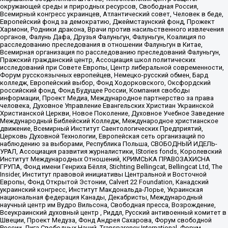
окружающей среды и природных ресурсов, Свободная Россия,
Всемирный конгресс украинцев, Атлантический совет, Человек в беде,
Европейский фонд за демократию, Джеймстаунский фонд, Прожект
Хармони, Родники дракона, Врачи против насильственного извлечения
органов, Фалунь Дафа, Друзья Фалуньгун, Фалуньгун, Коалиция по
расследованию преследования в отношении Фалуньгун в Китае,
Всемирная организация по расследованию преследований Фалуньгун,
Пражский гражданский центр, Ассоциация школ политических
исследований при Совете Европы, Центр либеральной современности,
Форум русскоязычных европейцев, Немецко-русский обмен, Бард
колледж, Европейский выбор, Фонд Ходорковского, Оксфордский
российский фонд, Фонд Будущее России, Компания свободы
информации, Проект Медиа, Международное партнерство за права
человека, Духовное Управление Евангельских Христиан Украинской
Христианской Церкви, Новое Поколение, Духовное Учебное Заведение
Международный Библейский Колледж, Международное христианское
движение, Всемирный Институт Саентологических Предприятий,
Церковь Духовной Технологии, Европейская сеть организаций по
наблюдению за выборами, Республика Польша, СВОБОДНЫЙ ИДЕЛЬ-
УРАЛ, Ассоциация развития журналистики, IStories fonds, Королевский
Институт Международных Отношений, КРИМСЬКА ПРАВОЗАХИСНА
ГРУПА, Фонд имени Генриха Бёлля, Stichting Bellingcat, Bellingcat Ltd, The
Insider, Институт правовой инициативы Центральной и Восточной
Европы, Фонд Открытой Эстонии, Calvert 22 Foundation, Канадский
украинский конгресс, Институт Макдональда-Лорье, Украинская
национальная федерация Канады, Декабристы, Международный
научный центр им Вудро Вильсона, Свободная пресса, Возрождение,
Всеукраинский духовный центр , Риддл, Русский антивоенный комитет в
Швеции, Проект Медуза, Фонд Андрея Сахарова, Форум свободной
России, Лига Свободных Наций, Transparеncy International, Форум