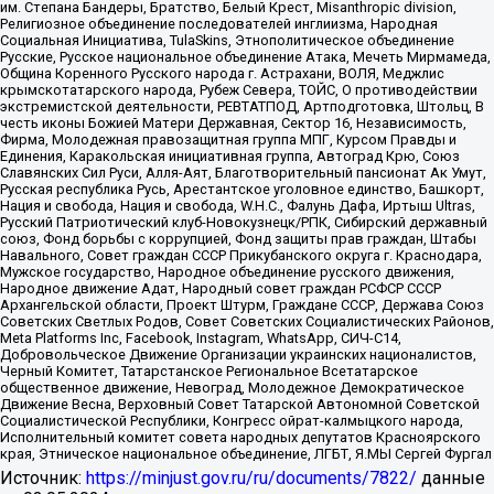
им. Степана Бандеры, Братство, Белый Крест, Misanthropic division,
Религиозное объединение последователей инглиизма, Народная
Социальная Инициатива, TulaSkins, Этнополитическое объединение
Русские, Русское национальное объединение Атака, Мечеть Мирмамеда,
Община Коренного Русского народа г. Астрахани, ВОЛЯ, Меджлис
крымскотатарского народа, Рубеж Севера, ТОЙС, О противодействии
экстремистской деятельности, РЕВТАТПОД, Артподготовка, Штольц, В
честь иконы Божией Матери Державная, Сектор 16, Независимость,
Фирма, Молодежная правозащитная группа МПГ, Курсом Правды и
Единения, Каракольская инициативная группа, Автоград Крю, Союз
Славянских Сил Руси, Алля-Аят, Благотворительный пансионат Ак Умут,
Русская республика Русь, Арестантское уголовное единство, Башкорт,
Нация и свобода, Нация и свобода, W.H.С., Фалунь Дафа, Иртыш Ultras,
Русский Патриотический клуб-Новокузнецк/РПК, Сибирский державный
союз, Фонд борьбы с коррупцией, Фонд защиты прав граждан, Штабы
Навального, Совет граждан СССР Прикубанского округа г. Краснодара,
Мужское государство, Народное объединение русского движения,
Народное движение Адат, Народный совет граждан РСФСР СССР
Архангельской области, Проект Штурм, Граждане СССР, Держава Союз
Советских Светлых Родов, Совет Советских Социалистических Районов,
Meta Platforms Inc, Facebook, Instagram, WhatsApp, СИЧ-С14,
Добровольческое Движение Организации украинских националистов,
Черный Комитет, Татарстанское Региональное Всетатарское
общественное движение, Невоград, Молодежное Демократическое
Движение Весна, Верховный Совет Татарской Автономной Советской
Социалистической Республики, Конгресс ойрат-калмыцкого народа,
Исполнительный комитет совета народных депутатов Красноярского
края, Этническое национальное объединение, ЛГБТ, Я.МЫ Сергей Фургал
Источник:
https://minjust.gov.ru/ru/documents/7822/
данные