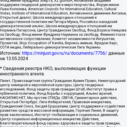
Фонд имени Фридриха Эберта, XZ gGmbH, Мобильная академия
поддержки гендерной демократии и миротворчества, Форум имени
Льва Копелева, American Councils for International Education, Cultural
Vistas, Institute of International Education, Антивоенное движение Антальи,
Открытый диалог, Школа международных отношений и
государственной политики им Питера Мунка, Российско-канадский
демократический альянс, Школа международных отношений им
Нормана Патерсона, Центр Гражданских Свобод, Фонд Бориса Немцова
за Свободу, Фонд имени Фридриха Науманна за свободу, Феминистское
антивоенное сопротивление, Комитет независимости Ингушетии,
Прометей, Stop Occupation of Karelia, Вернись живым, Фридом Хаус,
СОТА медиа, Либерально-демократическая Лига Украины
Источник:
https://minjust.gov.ru/ru/documents/7756/
данные
на
13.05.2024
* Сведения реестра НКО, выполняющих функции
иностранного агента:
Лилит, Правозащитная группа Гражданин.Армия.Право, Нижегородский
центр немецкой и европейской культуры, Центр гендерных
исследований, Фонд защиты прав граждан Штаб, Институт права и
публичной политики, Фонд борьбы с коррупцией, Альянс врачей,
НАСИЛИЮ.НЕТ, Мы против СПИДа, СВЕЧА, Гуманитарное действие,
Открытый Петербург, Лига Избирателей, Правовая инициатива,
Гражданский Союз, Хасдей Ерушалаим, Центр поддержки и содействия
развитию средств массовой информации, Горячая Линия, В защиту
прав заключенных, Институт глобализации и социальных движений,
Центр социально-информационных инициатив Действие,
Благотворительный фонд охраны здоровья и защиты прав граждан,