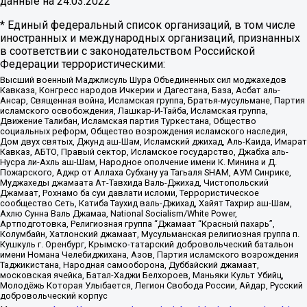
данные на
24.03.2022
* Единый федеральный список организаций, в том числе
иностранных и международных организаций, признанных
в соответствии с законодательством Российской
Федерации террористическими:
Высший военный Маджлисуль Шура Объединенных сил моджахедов
Кавказа, Конгресс народов Ичкерии и Дагестана, База, Асбат аль-
Ансар, Священная война, Исламская группа, Братья-мусульмане, Партия
исламского освобождения, Лашкар-И-Тайба, Исламская группа,
Движение Талибан, Исламская партия Туркестана, Общество
социальных реформ, Общество возрождения исламского наследия,
Дом двух святых, Джунд аш-Шам, Исламский джихад, Аль-Каида, Имарат
Кавказ, АБТО, Правый сектор, Исламское государство, Джабха аль-
Нусра ли-Ахль аш-Шам, Народное ополчение имени К. Минина и Д.
Пожарского, Аджр от Аллаха Субхану уа Тагьаля SHAM, АУМ Синрике,
Муджахеды джамаата Ат-Тавхида Валь-Джихад, Чистопольский
Джамаат, Рохнамо ба суи давлати исломи, Террористическое
сообщество Сеть, Катиба Таухид валь-Джихад, Хайят Тахрир аш-Шам,
Ахлю Сунна Валь Джамаа, National Socialism/White Power,
Артподготовка, Религиозная группа “Джамаат “Красный пахарь”,
Колумбайн, Хатлонский джамаат, Мусульманская религиозная группа п.
Кушкуль г. Оренбург, Крымско-татарский добровольческий батальон
имени Номана Челебиджихана, Азов, Партия исламского возрождения
Таджикистана, Народная самооборона, Дуббайский джамаат,
московская ячейка, Батал-Хаджи Белхороев, Маньяки Культ Убийц,
Молодёжь Которая Улыбается, Легион Свобода России, Айдар, Русский
добровольческий корпус