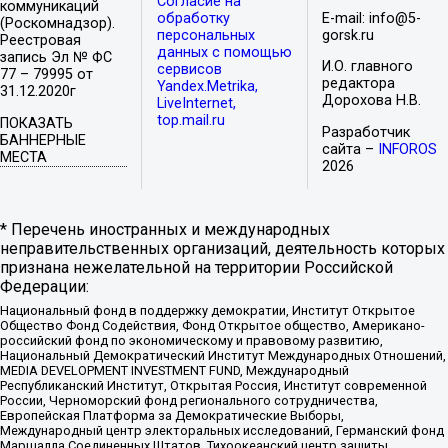
Согласие на
коммуникаций
обработку
E-mail: info@5-
(Роскомнадзор).
персональных
gorsk.ru
Реестровая
данных с помощью
запись Эл № ФС
И.О. главного
сервисов
77 – 79995 от
редактора
Yandex.Metrika,
31.12.2020г
Дорохова Н.В.
LiveInternet,
top.mail.ru
ПОКАЗАТЬ
Разработчик
БАННЕРНЫЕ
сайта –
INFOROS
МЕСТА
2026
* Перечень иностранных и международных
неправительственных организаций, деятельность которых
признана нежелательной на территории Российской
Федерации:
Национальный фонд в поддержку демократии, Институт Открытое
Общество Фонд Содействия, Фонд Открытое общество, Американо-
российский фонд по экономическому и правовому развитию,
Национальный Демократический Институт Международных Отношений,
MEDIA DEVELOPMENT INVESTMENT FUND, Международный
Республиканский Институт, Открытая Россия, Институт современной
России, Черноморский фонд регионального сотрудничества,
Европейская Платформа за Демократические Выборы,
Международный центр электоральных исследований, Германский фонд
Маршалла Соединенных Штатов, Тихоокеанский центр защиты