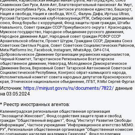
Единения, Каракольская инициативная группа, Автоград Крю, Союз
Славянских Сил Руси, Алля-Аят, Благотворительный пансионат Ак Умут,
Русская республика Русь, Арестантское уголовное единство, Башкорт,
Нация и свобода, Нация и свобода, W.H.С., Фалунь Дафа, Иртыш Ultras,
Русский Патриотический клуб-Новокузнецк/РПК, Сибирский державный
союз, Фонд борьбы с коррупцией, Фонд защиты прав граждан, Штабы
Навального, Совет граждан СССР Прикубанского округа г. Краснодара,
Мужское государство, Народное объединение русского движения,
Народное движение Адат, Народный совет граждан РСФСР СССР
Архангельской области, Проект Штурм, Граждане СССР, Держава Союз
Советских Светлых Родов, Совет Советских Социалистических Районов,
Meta Platforms Inc, Facebook, Instagram, WhatsApp, СИЧ-С14,
Добровольческое Движение Организации украинских националистов,
Черный Комитет, Татарстанское Региональное Всетатарское
общественное движение, Невоград, Молодежное Демократическое
Движение Весна, Верховный Совет Татарской Автономной Советской
Социалистической Республики, Конгресс ойрат-калмыцкого народа,
Исполнительный комитет совета народных депутатов Красноярского
края, Этническое национальное объединение, ЛГБТ, Я.МЫ Сергей Фургал
Источник:
https://minjust.gov.ru/ru/documents/7822/
данные
на
03.05.2024
* Реестр иностранных агентов:
Калининградская региональная общественная организация "Экозащита!-Женсовет", Фонд содействия защите прав и свобод граждан "Общественный вердикт", Фонд "Институт Развития Свободы Информации", Частное учреждение "Информационное агентство МЕМО. РУ", Региональная общественная организация "Общественная комиссия по сохранению наследия академика Сахарова", Фонд поддержки свободы прессы, Санкт-Петербургская общественная правозащитная организация "Гражданский контроль", Межрегиональная общественная организация "Информационно-просветительский центр "Мемориал", Региональный Фонд "Центр Защиты Прав Средств Массовой Информации", с 05.12.2023 Фонд "Центр Защиты Прав Средств массовой информации", Региональная общественная благотворительная организация помощи беженцам и мигрантам "Гражданское содействие", Негосударственное образовательное учреждение дополнительного профессионального образования (повышение квалификации) специалистов "АКАДЕМИЯ ПО ПРАВАМ ЧЕЛОВЕКА", Свердловская региональная общественная организация "Сутяжник", Автономная некоммерческая организация "Центр независимых социологических исследований", Союз общественных объединений "Российский исследовательский центр по правам человека", Региональное общественное учреждение научно-информационный центр "МЕМОРИАЛ", Некоммерческая организация "Фонд защиты гласности", Автономная некоммерческая организация "Институт прав человека", Городская общественная организация "Екатеринбургское общество "МЕМОРИАЛ", Городская общественная организация "Рязанское историко-просветительское и правозащитное общество "Мемориал" (Рязанский Мемориал), Челябинский региональный орган общественной самодеятельности – женское общественное объединение "Женщины Евразии", Челябинский региональный орган общественной самодеятельности "Уральская правозащитная группа", Фонд содействия защите здоровья и социальной справедливости имени Андрея Рылькова, Автономная Некоммерческая Организация "Аналитический Центр Юрия Левады", Автономная некоммерческая организация социальной поддержки населения "Проект Апрель", Региональная общественная организация помощи женщинам и детям, находящимся в кризисной ситуации "Информационно-методический центр "Анна", Фонд содействия развитию массовых коммуникаций и правовому просвещению "Так-так-Так", Фонд содействия устойчивому развитию "Серебряная тайга", Свердловский региональный общественный фонд социальных проектов "Новое время", "Idel.Реалии", Кавказ.Реалии, Крым.Реалии, Телеканал Настоящее Время, Татаро-башкирская служба Радио Свобода (Azatliq Radiosi), Радио Свободная Европа/Радио Свобода (PCE/PC), "Сибирь.Реалии", "Фактограф", Благотворительный фонд помощи осужденным и их семьям, Автономная некоммерческая организация "Институт глобализации и социальных движений", Фонд "В защиту прав заключенных", Частное учреждение "Центр поддержки и содействия развитию средств массовой информации", Пензенский региональный общественный благотворительный фонд "Гражданский союз", "Север.Реалии", Некоммерческая организация Фонд "Правовая инициатива", Общество с ограниченной ответственностью "Радио Свободная Европа/Радио Свобода", Чешское информационное агентство "MEDIUM-ORIENT", Красноярская региональная общественная организация "Мы против СПИДа", Камалягин Денис Николаевич, Маркелов Сергей Евгеньевич, Пономарев Лев Александрович, Савицкая Людмила Алексеевна, Автономная некоммерческая организация "Центр по работе с проблемой насилия "НАСИЛИЮ.НЕТ", Межрегиональный профессиональный союз работников здравоохранения "Альянс врачей", Юридическое лицо, зарегистрированное в Латвийской Республике, SIA "Medusa Project" (регистрационный номер 40103797863, дата регистрации 10.06.2014), Некоммерческая организация "Фонд по борьбе с коррупцией", Автономная некоммерческая организация "Институт права и публичной политики", Баданин Роман Сергеевич, Гликин Максим Александрович, Железнова Мария Михайловна, Лукьянова Юлия Сергеевна, Маетная Елизавета Витальевна, Маняхин Петр Борисович, Чуракова Ольга Владимировна, Ярош Юлия Петровна, Юридическое лицо "The Insider SIA", зарегистрированное в Риге, Латвийская Республика (дата регистрации 26.06.2015), являющееся администратором доменного имени интернет-издания "The Insider SIA", https://theins.ru, Постернак Алексей Евгеньевич, Рубин Михаил Аркадьевич, Анин Роман Александрович, Юридическое лицо Istories fonds, зарегистрированное в Латвийской Республике (регистрационный номер 50008295751, дата регистрации 24.02.2020), Великовский Дмитрий Александрович, Долинина Ирина Николаевна, Мароховская Алеся Алексеевна, Шлейнов Роман Юрьевич, Шмагун Олеся Валентиновна, Общество с ограниченной ответственностью "Альтаир 2021", Общество с ограниченной ответственностью "Вега 2021", Общество с ограниченной ответственностью "Главный редактор 2021", Общество с ограниченной ответственностью "Ромашки монолит", Важенков Артем Валерьевич, Ивановская областная общественная организация "Центр гендерных исследований", Гурман Юрий Альбертович, Медиапроект "ОВД-Инфо", Егоров Владимир Владимирович, Жилинский Владимир Александрович, Общество с ограниченной ответственностью "ЗП", Иванова София Юрьевна, Карезина Инна Павловна, Кильтау Екатерина Викторовна, Петров Алексей Викторович, Пискунов Сергей Евгеньевич, Смирнов Сергей Сергеевич, Тихонов Михаил Сергеевич, Общество с ограниченной ответственностью "ЖУРНАЛИСТ-ИНОСТРАННЫЙ АГЕНТ", Арапова Галина Юрьевна, Вольтская Татьяна Анатольевна, Американская компания "Mason G.E.S. Anonymous Foundation" (США), являющаяся владельцем интернет-издания https://mnews.world/, Компания "Stichting Bellingcat", зарегистрированная в Нидерландах (дата регистрации 11.07.2018), Захаров Андрей Вячеславович, Клепиковская Екатерина Дмитриевна, Общество с ограниченной ответственностью "МЕМО", Перл Роман Александрович, Симонов Евгений Алексеевич, Соловьева Елена Анатольевна, Сотников Даниил Владимирович, Сурначева Елизавета Дмитриевна, Автономная некоммерческая организация по защите прав человека и информированию населения "Якутия – Наше Мнение", Общество с ограниченной ответственностью "Москоу диджитал медиа", с 26.01.2023 Общество с ограниченной ответственностью "Чайка Белые сады", Ветошкина Валерия Валерьевна, Заговора Максим Александрович, Межрегиональное общественное движение "Российская ЛГБТ - сеть", Оленичев Максим Владимирович, Павлов Иван Юрьевич, Скворцова Елена Сергеевна, Общество с ограниченной ответственностью "Как бы инагент", Кочетков Игорь Викторович, Общество с ограниченной ответственностью "Честные выборы", Еланчик Олег Александрович, Общество с ограниченной ответственностью "Нобелевский призыв", Гималова Регина Эмилевна, Григорьев Андрей Валерьевич, Григорьева Алина Александровна, Ассоциация по содействию защите прав призывников, альтернативнослужащих и военнослужащих "Правозащитная группа "Гражданин.Армия.Право", Хисамова Регина Фаритовна, Автономная некоммерческая организация по реализации социально-правовых программ "Лилит", Дальневосточное общественное движение "Маяк", Санкт-Петербургская ЛГБТ-инициативная группа "Выход", Инициативная группа ЛГБТ+ "Реверс", Алексеев Андрей Викторович, Бекбулатова Таисия Львовна, Беляев Иван Михайлович, Владыкина Елена Сергеевна, Гельман Марат Александрович, Никульшина Вероника Юрьевна, Толоконникова Надежда Андреевна, Шендерович Виктор Анатольевич, Общество с ограниченной ответственностью "Данное сообщение", Общество с ограниченной ответственностью Издательский дом "Новая глава", Айнбиндер Александра Александровна, Московский комьюнити-центр для ЛГБТ+инициатив, Благотворительный фонд развития филантропии, Deutsche Welle (Германия, Kurt-Schumacher-Strasse 3, 53113 Bonn), Борзунова Мария Михайловна, Воробьев Виктор Викторович, Голубева Анна Львовна, Константинова Алла Михайловна, Малкова Ирина Владимировна, Мурадов Мурад Абдулгалимович, Осетинская Елизавета Николаевна, Понасенков Евгений Николаевич, Ганапольский Матвей Юрьевич, Киселев Евгений Алексеевич, Борухович Ирина Григорьевна, Дремин Иван Тимофеевич, Дубровский Дмитрий Викторович, Красноярская региональная общественная организация поддержки и развития альтернативных образовательных технологий и межкультурных коммуникаций "ИНТЕРРА", Маяковская Екатерина Алексеевна, Фейгин Марк Захарович, Филимонов Андрей Викторович, Дзугкоева Регина Николаевна, Доброхотов Роман Александрович, Дудь Юрий Александрович, Елкин Сергей Владимирович, Кругликов Кирилл Игоревич, Сабунаева Мария Леонидовна, Семенов Алексей Владимирович, Шаинян Карен Багратович, Шульман Екатерина Михайловна, Асафьев Артур Валерьевич, Вахштайн Виктор Семенович, Венедиктов Алексей Алексеевич, Лушникова Екатерина Евгеньевна, Волков Леонид Михайлович, Невзоров Александр Глебович, Пархоменко Сергей Борисович, Сироткин Ярослав Николаевич, Кара-Мурза Владимир Владимирович, Баранова Наталья Владимировна, Гозман Леонид Яковлевич, Кагарлицкий Борис Юльевич, Климарев Михаил Валерьевич, Милов Владимир Станиславович, Автономная некоммерческая организация Краснодарский центр современного искусства "Типография", Моргенштерн Алишер Тагирович, Соболь Любовь Эдуардовна, Общество с ограниченной ответственностью "ЛИЗА НОРМ", Каспаров Гарри Кимович, Ходорковский Михаил Борисович, Общество с ограниченной ответственностью "Апрельские тезисы", Данилович Ирина Брониславовна, Кашин Олег Владимирович, Петров Николай Владимирович, Пивоваров Алексей Владимирович, Соколов Михаил Владимирович, Цветкова Юлия Владимировна, Чичваркин Евгений Александрович, Комитет против пыток/Команда против пыток, Общество с ограниченной ответственностью "Первый научный", Общество с ограниченной ответственностью "Вертолет и ко", Белоцерковская Вероника Борисовна, Кац Максим Евгеньевич, Лазарева Татьяна Юрьевна, Шаведдинов Руслан Табризович, Яшин Илья Валерьевич, Общество с ограниченной ответственностью "Иноагент ААВ", Алешковский Дмитрий Петрович, Альбац Евгения Марковна, Быков Дмитрий Львович, Галямина Юлия Евгеньевна, Лойко Сергей Леонидович, Мартынов Кирилл Константинович, Медведев Сергей Александрович, Крашенинников Федор Геннадиевич, Гордеева Катерина Вл