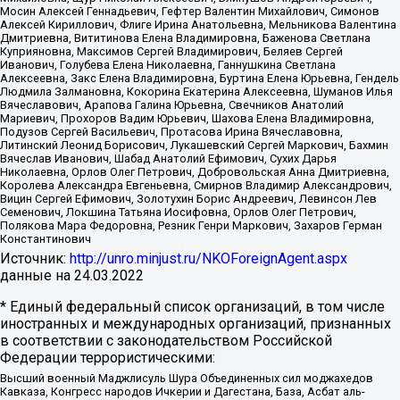
Мосин Алексей Геннадьевич, Гефтер Валентин Михайлович, Симонов
Алексей Кириллович, Флиге Ирина Анатольевна, Мельникова Валентина
Дмитриевна, Вититинова Елена Владимировна, Баженова Светлана
Куприяновна, Максимов Сергей Владимирович, Беляев Сергей
Иванович, Голубева Елена Николаевна, Ганнушкина Светлана
Алексеевна, Закс Елена Владимировна, Буртина Елена Юрьевна, Гендель
Людмила Залмановна, Кокорина Екатерина Алексеевна, Шуманов Илья
Вячеславович, Арапова Галина Юрьевна, Свечников Анатолий
Мариевич, Прохоров Вадим Юрьевич, Шахова Елена Владимировна,
Подузов Сергей Васильевич, Протасова Ирина Вячеславовна,
Литинский Леонид Борисович, Лукашевский Сергей Маркович, Бахмин
Вячеслав Иванович, Шабад Анатолий Ефимович, Сухих Дарья
Николаевна, Орлов Олег Петрович, Добровольская Анна Дмитриевна,
Королева Александра Евгеньевна, Смирнов Владимир Александрович,
Вицин Сергей Ефимович, Золотухин Борис Андреевич, Левинсон Лев
Семенович, Локшина Татьяна Иосифовна, Орлов Олег Петрович,
Полякова Мара Федоровна, Резник Генри Маркович, Захаров Герман
Константинович
Источник:
http://unro.minjust.ru/NKOForeignAgent.aspx
данные на
24.03.2022
* Единый федеральный список организаций, в том числе
иностранных и международных организаций, признанных
в соответствии с законодательством Российской
Федерации террористическими:
Высший военный Маджлисуль Шура Объединенных сил моджахедов
Кавказа, Конгресс народов Ичкерии и Дагестана, База, Асбат аль-