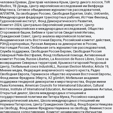
человека Ереван, Дом прав человека Крым, Центр дикого лосося, TVR
Studios, ТВ Дождь, Центр европейских исследований им Вилфрида
Мартенса, Сетевое объединение журналистов расследователей,
АЛЛАТРА, За свободную Россию, Свободная Бурятия, Uralic, UnKremlin,
Международная федерация транспортных рабочих, ИстЧам Финланд,
Гудзоновский институт, Фонд Демократического Развития,
Комитет-2024, Центрально-Европейский университет, Центр
восточноевропейских и международных исследований, Общество
Сторожевой башни, Библии и трактатов Свидетелей Иеговы,
Гражданский Совет, Центр анализа европейской политики,
Академическая сеть Восточная Европа, Российский комитет действия,
РЭНД корпорейшн, Русская Америка за демократию в России,
Настоящая Россия, Глобальная сеть журналистов-расследователей,
Служба поддержки, Свободная Россия Берлин, Свободная Россия
Северный Рейн-Вестфалия, Фонд глобальной помощи, Антивоенный
комитет России, Russie-Libertes, La Asocicion de Rusos Libres, Союз за
возвращение Северных территорий, Крымскотатарский Ресурсный
Центр, Глобальный союз IndustriALL, Russian Election Monitor, Article 19,
Мнение медиа, Федерация анархического черного креста, Радио
Свободная Европа, Германское общество изучения Восточной Европы,
Фонд имени Фридриха Эберта, XZ gGmbH, Мобильная академия
поддержки гендерной демократии и миротворчества, Форум имени
Льва Копелева, American Councils for International Education, Cultural
Vistas, Institute of International Education, Антивоенное движение Антальи,
Открытый диалог, Школа международных отношений и
государственной политики им Питера Мунка, Российско-канадский
демократический альянс, Школа международных отношений им
Нормана Патерсона, Центр Гражданских Свобод, Фонд Бориса Немцова
за Свободу, Фонд имени Фридриха Науманна за свободу, Феминистское
антивоенное сопротивление, Комитет независимости Ингушетии,