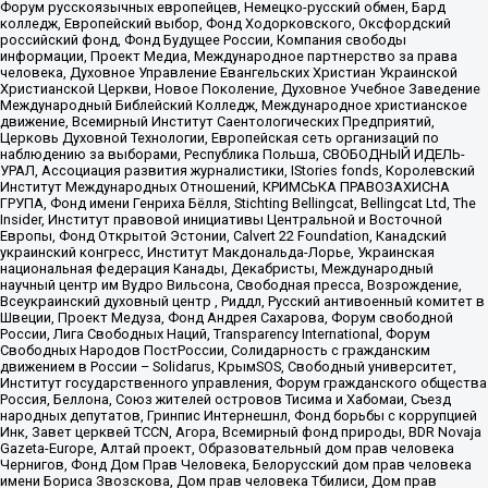
Форум русскоязычных европейцев, Немецко-русский обмен, Бард
колледж, Европейский выбор, Фонд Ходорковского, Оксфордский
российский фонд, Фонд Будущее России, Компания свободы
информации, Проект Медиа, Международное партнерство за права
человека, Духовное Управление Евангельских Христиан Украинской
Христианской Церкви, Новое Поколение, Духовное Учебное Заведение
Международный Библейский Колледж, Международное христианское
движение, Всемирный Институт Саентологических Предприятий,
Церковь Духовной Технологии, Европейская сеть организаций по
наблюдению за выборами, Республика Польша, СВОБОДНЫЙ ИДЕЛЬ-
УРАЛ, Ассоциация развития журналистики, IStories fonds, Королевский
Институт Международных Отношений, КРИМСЬКА ПРАВОЗАХИСНА
ГРУПА, Фонд имени Генриха Бёлля, Stichting Bellingcat, Bellingcat Ltd, The
Insider, Институт правовой инициативы Центральной и Восточной
Европы, Фонд Открытой Эстонии, Calvert 22 Foundation, Канадский
украинский конгресс, Институт Макдональда-Лорье, Украинская
национальная федерация Канады, Декабристы, Международный
научный центр им Вудро Вильсона, Свободная пресса, Возрождение,
Всеукраинский духовный центр , Риддл, Русский антивоенный комитет в
Швеции, Проект Медуза, Фонд Андрея Сахарова, Форум свободной
России, Лига Свободных Наций, Transparеncy International, Форум
Свободных Народов ПостРоссии, Солидарность с гражданским
движением в России – Solidarus, КрымSOS, Свободный университет,
Институт государственного управления, Форум гражданского общества
Россия, Беллона, Союз жителей островов Тисима и Хабомаи, Съезд
народных депутатов, Гринпис Интернешнл, Фонд борьбы с коррупцией
Инк, Завет церквей TCCN, Агора, Всемирный фонд природы, BDR Novaja
Gazeta-Europe, Алтай проект, Образовательный дом прав человека
Чернигов, Фонд Дом Прав Человека, Белорусский дом прав человека
имени Бориса Звозскова, Дом прав человека Тбилиси, Дом прав