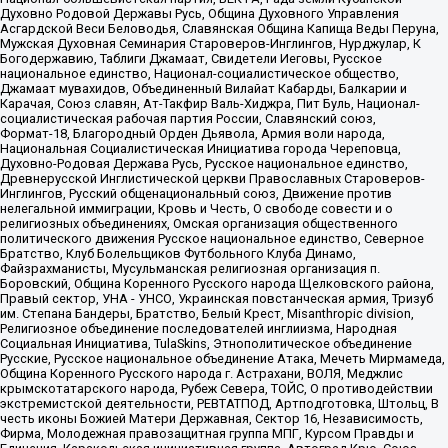
Духовно Родовой Державы Русь, Община Духовного Управления
Асгардской Веси Беловодья, Славянская Община Капища Веды Перуна,
Мужская Духовная Семинария Староверов-Инглингов, Нурджулар, К
Богодержавию, Таблиги Джамаат, Свидетели Иеговы, Русское
национальное единство, Национал-социалистическое общество,
Джамаат мувахидов, Объединенный Вилайат Кабарды, Балкарии и
Карачая, Союз славян, Ат-Такфир Валь-Хиджра, Пит Буль, Национал-
социалистическая рабочая партия России, Славянский союз,
Формат-18, Благородный Орден Дьявола, Армия воли народа,
Национальная Социалистическая Инициатива города Череповца,
Духовно-Родовая Держава Русь, Русское национальное единство,
Древнерусской Инглистической церкви Православных Староверов-
Инглингов, Русский общенациональный союз, Движение против
нелегальной иммиграции, Кровь и Честь, О свободе совести и о
религиозных объединениях, Омская организация общественного
политического движения Русское национальное единство, Северное
Братство, Клуб Болельщиков Футбольного Клуба Динамо,
Файзрахманисты, Мусульманская религиозная организация п.
Боровский, Община Коренного Русского народа Щелковского района,
Правый сектор, УНА - УНСО, Украинская повстанческая армия, Тризуб
им. Степана Бандеры, Братство, Белый Крест, Misanthropic division,
Религиозное объединение последователей инглиизма, Народная
Социальная Инициатива, TulaSkins, Этнополитическое объединение
Русские, Русское национальное объединение Атака, Мечеть Мирмамеда,
Община Коренного Русского народа г. Астрахани, ВОЛЯ, Меджлис
крымскотатарского народа, Рубеж Севера, ТОЙС, О противодействии
экстремистской деятельности, РЕВТАТПОД, Артподготовка, Штольц, В
честь иконы Божией Матери Державная, Сектор 16, Независимость,
Фирма, Молодежная правозащитная группа МПГ, Курсом Правды и