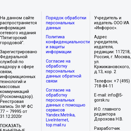
На данном сайте
Порядок обработки
Учредитель и
распространяется
персональных
издатель ООО ИА
информация
данных
«Инфорос».
сетевого издания
Политика
Адрес
"Пятигорский
конфиденциальности
учредителя,
городовой".
и защиты
издателя,
Зарегистрировано
информации
редакции: 117218,
Федеральной
Россия, г. Москва,
Согласие на
службой по
ул.
обработку
надзору в сфере
Кржижановского,
персональных
связи,
д.13, кор. 2
данных обратной
информационных
связи
Телефон: +7 (495)
технологий и
718-84-11
массовых
Согласие на
коммуникаций
обработку
E-mail: info@5-
(Роскомнадзор).
персональных
gorsk.ru
Реестровая
данных с помощью
запись Эл № ФС
И.О. главного
сервисов
77 – 79995 от
редактора
Yandex.Metrika,
31.12.2020г
Дорохова Н.В.
LiveInternet,
top.mail.ru
ПОКАЗАТЬ
Разработчик
БАННЕРНЫЕ