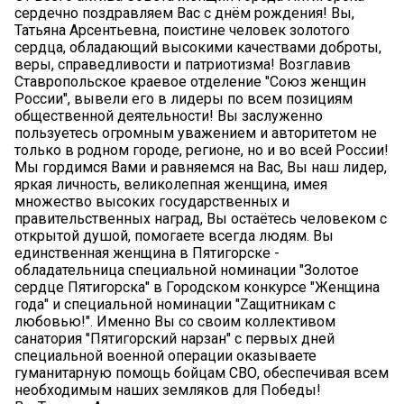
сердечно поздравляем Вас с днём рождения! Вы,
Татьяна Арсентьевна, поистине человек золотого
сердца, обладающий высокими качествами доброты,
веры, справедливости и патриотизма! Возглавив
Ставропольское краевое отделение "Союз женщин
России", вывели его в лидеры по всем позициям
общественной деятельности! Вы заслуженно
пользуетесь огромным уважением и авторитетом не
только в родном городе, регионе, но и во всей России!
Мы гордимся Вами и равняемся на Вас, Вы наш лидер,
яркая личность, великолепная женщина, имея
множество высоких государственных и
правительственных наград, Вы остаётесь человеком с
открытой душой, помогаете всегда людям. Вы
единственная женщина в Пятигорске -
обладательница специальной номинации "Золотое
сердце Пятигорска" в Городском конкурсе "Женщина
года" и специальной номинации "Zащитникам с
любовью!". Именно Вы со своим коллективом
санатория "Пятигорский нарзан" с первых дней
специальной военной операции оказываете
гуманитарную помощь бойцам СВО, обеспечивая всем
необходимым наших земляков для Победы!