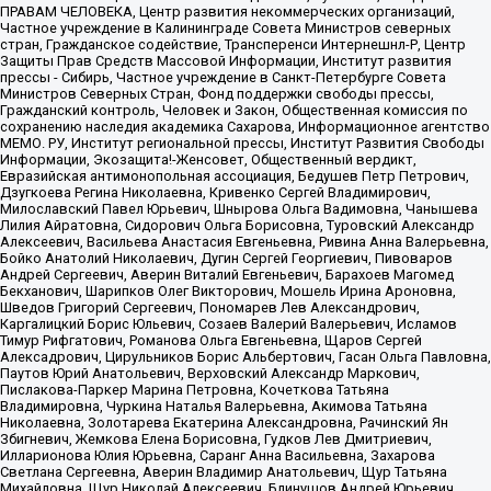
ПРАВАМ ЧЕЛОВЕКА, Центр развития некоммерческих организаций,
Частное учреждение в Калининграде Совета Министров северных
стран, Гражданское содействие, Трансперенси Интернешнл-Р, Центр
Защиты Прав Средств Массовой Информации, Институт развития
прессы - Сибирь, Частное учреждение в Санкт-Петербурге Совета
Министров Северных Стран, Фонд поддержки свободы прессы,
Гражданский контроль, Человек и Закон, Общественная комиссия по
сохранению наследия академика Сахарова, Информационное агентство
МЕМО. РУ, Институт региональной прессы, Институт Развития Свободы
Информации, Экозащита!-Женсовет, Общественный вердикт,
Евразийская антимонопольная ассоциация, Бедушев Петр Петрович,
Дзугкоева Регина Николаевна, Кривенко Сергей Владимирович,
Милославский Павел Юрьевич, Шнырова Ольга Вадимовна, Чанышева
Лилия Айратовна, Сидорович Ольга Борисовна, Туровский Александр
Алексеевич, Васильева Анастасия Евгеньевна, Ривина Анна Валерьевна,
Бойко Анатолий Николаевич, Дугин Сергей Георгиевич, Пивоваров
Андрей Сергеевич, Аверин Виталий Евгеньевич, Барахоев Магомед
Бекханович, Шарипков Олег Викторович, Мошель Ирина Ароновна,
Шведов Григорий Сергеевич, Пономарев Лев Александрович,
Каргалицкий Борис Юльевич, Созаев Валерий Валерьевич, Исламов
Тимур Рифгатович, Романова Ольга Евгеньевна, Щаров Сергей
Алексадрович, Цирульников Борис Альбертович, Гасан Ольга Павловна,
Паутов Юрий Анатольевич, Верховский Александр Маркович,
Пислакова-Паркер Марина Петровна, Кочеткова Татьяна
Владимировна, Чуркина Наталья Валерьевна, Акимова Татьяна
Николаевна, Золотарева Екатерина Александровна, Рачинский Ян
Збигневич, Жемкова Елена Борисовна, Гудков Лев Дмитриевич,
Илларионова Юлия Юрьевна, Саранг Анна Васильевна, Захарова
Светлана Сергеевна, Аверин Владимир Анатольевич, Щур Татьяна
Михайловна, Щур Николай Алексеевич, Блинушов Андрей Юрьевич,