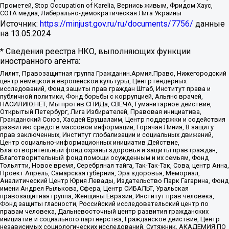
Прометей, Stop Occupation of Karelia, Вернись живым, Фридом Хаус,
СОТА медиа, Либерально-демократическая Лига Украины
Источник:
https://minjust.gov.ru/ru/documents/7756/
данные
на
13.05.2024
* Сведения реестра НКО, выполняющих функции
иностранного агента:
Лилит, Правозащитная группа Гражданин.Армия.Право, Нижегородский
центр немецкой и европейской культуры, Центр гендерных
исследований, Фонд защиты прав граждан Штаб, Институт права и
публичной политики, Фонд борьбы с коррупцией, Альянс врачей,
НАСИЛИЮ.НЕТ, Мы против СПИДа, СВЕЧА, Гуманитарное действие,
Открытый Петербург, Лига Избирателей, Правовая инициатива,
Гражданский Союз, Хасдей Ерушалаим, Центр поддержки и содействия
развитию средств массовой информации, Горячая Линия, В защиту
прав заключенных, Институт глобализации и социальных движений,
Центр социально-информационных инициатив Действие,
Благотворительный фонд охраны здоровья и защиты прав граждан,
Благотворительный фонд помощи осужденным и их семьям, Фонд
Тольятти, Новое время, Серебряная тайга, Так-Так-Так, Сова, центр Анна,
Проект Апрель, Самарская губерния, Эра здоровья, Мемориал,
Аналитический Центр Юрия Левады, Издательство Парк Гагарина, Фонд
имени Андрея Рылькова, Сфера, Центр СИБАЛЬТ, Уральская
правозащитная группа, Женщины Евразии, Институт прав человека,
Фонд защиты гласности, Российский исследовательский центр по
правам человека, Дальневосточный центр развития гражданских
инициатив и социального партнерства, Гражданское действие, Центр
независимых социологических исследований, Сутяжник, АКАДЕМИЯ ПО