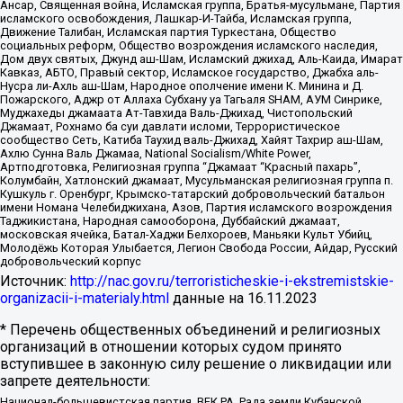
Ансар, Священная война, Исламская группа, Братья-мусульмане, Партия
исламского освобождения, Лашкар-И-Тайба, Исламская группа,
Движение Талибан, Исламская партия Туркестана, Общество
социальных реформ, Общество возрождения исламского наследия,
Дом двух святых, Джунд аш-Шам, Исламский джихад, Аль-Каида, Имарат
Кавказ, АБТО, Правый сектор, Исламское государство, Джабха аль-
Нусра ли-Ахль аш-Шам, Народное ополчение имени К. Минина и Д.
Пожарского, Аджр от Аллаха Субхану уа Тагьаля SHAM, АУМ Синрике,
Муджахеды джамаата Ат-Тавхида Валь-Джихад, Чистопольский
Джамаат, Рохнамо ба суи давлати исломи, Террористическое
сообщество Сеть, Катиба Таухид валь-Джихад, Хайят Тахрир аш-Шам,
Ахлю Сунна Валь Джамаа, National Socialism/White Power,
Артподготовка, Религиозная группа “Джамаат “Красный пахарь”,
Колумбайн, Хатлонский джамаат, Мусульманская религиозная группа п.
Кушкуль г. Оренбург, Крымско-татарский добровольческий батальон
имени Номана Челебиджихана, Азов, Партия исламского возрождения
Таджикистана, Народная самооборона, Дуббайский джамаат,
московская ячейка, Батал-Хаджи Белхороев, Маньяки Культ Убийц,
Молодёжь Которая Улыбается, Легион Свобода России, Айдар, Русский
добровольческий корпус
Источник:
http://nac.gov.ru/terroristicheskie-i-ekstremistskie-
organizacii-i-materialy.html
данные на
16.11.2023
* Перечень общественных объединений и религиозных
организаций в отношении которых судом принято
вступившее в законную силу решение о ликвидации или
запрете деятельности:
Национал-большевистская партия, ВЕК РА, Рада земли Кубанской