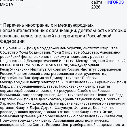
сайта –
INFOROS
МЕСТА
2026
* Перечень иностранных и международных
неправительственных организаций, деятельность которых
признана нежелательной на территории Российской
Федерации:
Национальный фонд в поддержку демократии, Институт Открытое
Общество Фонд Содействия, Фонд Открытое общество, Американо-
российский фонд по экономическому и правовому развитию,
Национальный Демократический Институт Международных Отношений,
MEDIA DEVELOPMENT INVESTMENT FUND, Международный
Республиканский Институт, Открытая Россия, Институт современной
России, Черноморский фонд регионального сотрудничества,
Европейская Платформа за Демократические Выборы,
Международный центр электоральных исследований, Германский фонд
Маршалла Соединенных Штатов, Тихоокеанский центр защиты
окружающей среды и природных ресурсов, Свободная Россия,
Всемирный конгресс украинцев, Атлантический совет, Человек в беде,
Европейский фонд за демократию, Джеймстаунский фонд, Прожект
Хармони, Родники дракона, Врачи против насильственного извлечения
органов, Фалунь Дафа, Друзья Фалуньгун, Фалуньгун, Коалиция по
расследованию преследования в отношении Фалуньгун в Китае,
Всемирная организация по расследованию преследований Фалуньгун,
Пражский гражданский центр, Ассоциация школ политических
исследований при Совете Европы, Центр либеральной современности,