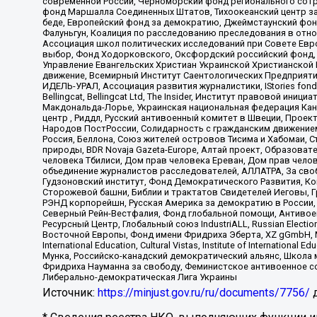
современной России, Черноморский фонд регионального сот
фонд Маршалла Соединенных Штатов, Тихоокеанский центр за
беде, Европейский фонд за демократию, Джеймстаунский фонд
Фалуньгун, Коалиция по расследованию преследования в отно
Ассоциация школ политических исследований при Совете Евр
выбор, Фонд Ходорковского, Оксфордский российский фонд, 
Управление Евангельских Христиан Украинской Христианской
движение, Всемирный Институт Саентологических Предприяти
ИДЕЛЬ-УРАЛ, Ассоциация развития журналистики, IStories fo
Bellingcat, Bellingcat Ltd, The Insider, Институт правовой ин
Макдональда-Лорье, Украинская национальная федерация Кан
центр , Риддл, Русский антивоенный комитет в Швеции, Проект
Народов ПостРоссии, Солидарность с гражданским движением 
Россия, Беллона, Союз жителей островов Тисима и Хабомаи, 
природы, BDR Novaja Gazeta-Europe, Алтай проект, Образова
человека Тбилиси, Дом прав человека Ереван, Дом прав челов
объединение журналистов расследователей, АЛЛАТРА, За своб
Гудзоновский институт, Фонд Демократического Развития, К
Сторожевой башни, Библии и трактатов Свидетелей Иеговы, Г
РЭНД корпорейшн, Русская Америка за демократию в России, 
Северный Рейн-Вестфалия, Фонд глобальной помощи, Антивоенн
Ресурсный Центр, Глобальный союз IndustriALL, Russian Electi
Восточной Европы, Фонд имени Фридриха Эберта, XZ gGmbH, М
International Education, Cultural Vistas, Institute of Intern
Мунка, Российско-канадский демократический альянс, Школа
Фридриха Науманна за свободу, Феминистское антивоенное соп
Либерально-демократическая Лига Украины
Источник:
https://minjust.gov.ru/ru/documents/7756/
д