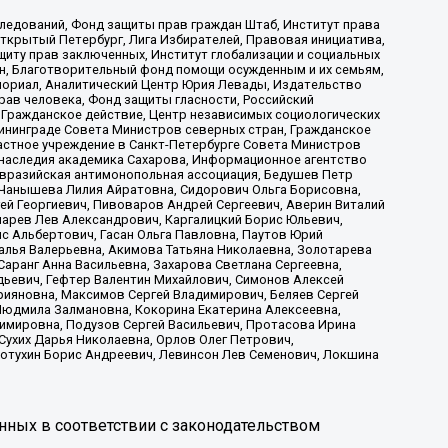
ледований, Фонд защиты прав граждан Штаб, Институт права
Открытый Петербург, Лига Избирателей, Правовая инициатива,
иту прав заключенных, Институт глобализации и социальных
н, Благотворительный фонд помощи осужденным и их семьям,
Мемориал, Аналитический Центр Юрия Левады, Издательство
рав человека, Фонд защиты гласности, Российский
 Гражданское действие, Центр независимых социологических
ининграде Совета Министров северных стран, Гражданское
астное учреждение в Санкт-Петербурге Совета Министров
 наследия академика Сахарова, Информационное агентство
Евразийская антимонопольная ассоциация, Бедушев Петр
 Чанышева Лилия Айратовна, Сидорович Ольга Борисовна,
гей Георгиевич, Пивоваров Андрей Сергеевич, Аверин Виталий
марев Лев Александрович, Каргалицкий Борис Юльевич,
с Альбертович, Гасан Ольга Павловна, Паутов Юрий
алья Валерьевна, Акимова Татьяна Николаевна, Золотарева
аранг Анна Васильевна, Захарова Светлана Сергеевна,
дьевич, Гефтер Валентин Михайлович, Симонов Алексей
рияновна, Максимов Сергей Владимирович, Беляев Сергей
 Людмила Залмановна, Кокорина Екатерина Алексеевна,
имировна, Подузов Сергей Васильевич, Протасова Ирина
Сухих Дарья Николаевна, Орлов Олег Петрович,
отухин Борис Андреевич, Левинсон Лев Семенович, Локшина
нных в соответствии с законодательством