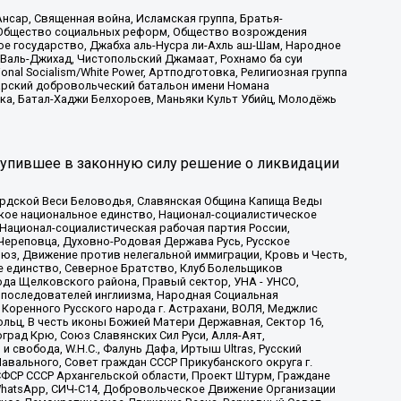
сар, Священная война, Исламская группа, Братья-
а, Общество социальных реформ, Общество возрождения
ое государство, Джабха аль-Нусра ли-Ахль аш-Шам, Народное
 Валь-Джихад, Чистопольский Джамаат, Рохнамо ба суи
nal Socialism/White Power, Артподготовка, Религиозная группа
атарский добровольческий батальон имени Номана
ка, Батал-Хаджи Белхороев, Маньяки Культ Убийц, Молодёжь
тупившее в законную силу решение о ликвидации
ардской Веси Беловодья, Славянская Община Капища Веды
ское национальное единство, Национал-социалистическое
 Национал-социалистическая рабочая партия России,
Череповца, Духовно-Родовая Держава Русь, Русское
з, Движение против нелегальной иммиграции, Кровь и Честь,
е единство, Северное Братство, Клуб Болельщиков
ода Щелковского района, Правый сектор, УНА - УНСО,
ие последователей инглиизма, Народная Социальная
 Коренного Русского народа г. Астрахани, ВОЛЯ, Меджлис
льц, В честь иконы Божией Матери Державная, Сектор 16,
рад Крю, Союз Славянских Сил Руси, Алля-Аят,
 свобода, W.H.С., Фалунь Дафа, Иртыш Ultras, Русский
вального, Совет граждан СССР Прикубанского округа г.
ФСР СССР Архангельской области, Проект Штурм, Граждане
, WhatsApp, СИЧ-С14, Добровольческое Движение Организации