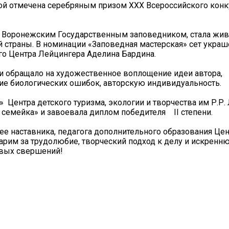
ой отмечена серебряным призом XXX Всероссийского конк
о Воронежским Государственным заповедником, стала жив
ей страны. В номинации «Заповедная мастерская» сет укра
го Центра Лейцингера Аделина Бардина.
 обращало на художественное воплощение идеи автора,
вие биологических ошибок, авторскую индивидуальность.
 Центра детского туризма, экологии и творчества им Р.Р.
 семейка» и завоевала диплом победителя II степени.
 наставника, педагога дополнительного образования Цен
арим за трудолюбие, творческий подход к делу и искрен
овых свершений!