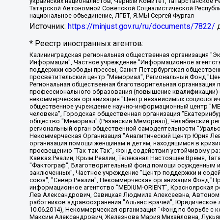
украинских националистов, Черный Комитет, Татарстанское 
Татарской Автономной Советской Социалистической Республи
национальное объединение, ЛГБТ, Я.МЫ Сергей Фургал
Источник:
https://minjust.gov.ru/ru/documents/7822/
д
* Реестр иностранных агентов:
Калининградская региональная общественная организация "Экозащита!-Женсовет", Фонд содействия защите прав и свобод граждан "Общественный вердикт", Фонд "Институт Развития Свободы Информации", Частное учреждение "Информационное агентство МЕМО. РУ", Региональная общественная организация "Общественная комиссия по сохранению наследия академика Сахарова", Фонд поддержки свободы прессы, Санкт-Петербургская общественная правозащитная организация "Гражданский контроль", Межрегиональная общественная организация "Информационно-просветительский центр "Мемориал", Региональный Фонд "Центр Защиты Прав Средств Массовой Информации", с 05.12.2023 Фонд "Центр Защиты Прав Средств массовой информации", Региональная общественная благотворительная организация помощи беженцам и мигрантам "Гражданское содействие", Негосударственное образовательное учреждение дополнительного профессионального образования (повышение квалификации) специалистов "АКАДЕМИЯ ПО ПРАВАМ ЧЕЛОВЕКА", Свердловская региональная общественная организация "Сутяжник", Автономная некоммерческая организация "Центр независимых социологических исследований", Союз общественных объединений "Российский исследовательский центр по правам человека", Региональное общественное учреждение научно-информационный центр "МЕМОРИАЛ", Некоммерческая организация "Фонд защиты гласности", Автономная некоммерческая организация "Институт прав человека", Городская общественная организация "Екатеринбургское общество "МЕМОРИАЛ", Городская общественная организация "Рязанское историко-просветительское и правозащитное общество "Мемориал" (Рязанский Мемориал), Челябинский региональный орган общественной самодеятельности – женское общественное объединение "Женщины Евразии", Челябинский региональный орган общественной самодеятельности "Уральская правозащитная группа", Фонд содействия защите здоровья и социальной справедливости имени Андрея Рылькова, Автономная Некоммерческая Организация "Аналитический Центр Юрия Левады", Автономная некоммерческая организация социальной поддержки населения "Проект Апрель", Региональная общественная организация помощи женщинам и детям, находящимся в кризисной ситуации "Информационно-методический центр "Анна", Фонд содействия развитию массовых коммуникаций и правовому просвещению "Так-так-Так", Фонд содействия устойчивому развитию "Серебряная тайга", Свердловский региональный общественный фонд социальных проектов "Новое время", "Idel.Реалии", Кавказ.Реалии, Крым.Реалии, Телеканал Настоящее Время, Татаро-башкирская служба Радио Свобода (Azatliq Radiosi), Радио Свободная Европа/Радио Свобода (PCE/PC), "Сибирь.Реалии", "Фактограф", Благотворительный фонд помощи осужденным и их семьям, Автономная некоммерческая организация "Институт глобализации и социальных движений", Фонд "В защиту прав заключенных", Частное учреждение "Центр поддержки и содействия развитию средств массовой информации", Пензенский региональный общественный благотворительный фонд "Гражданский союз", "Север.Реалии", Некоммерческая организация Фонд "Правовая инициатива", Общество с ограниченной ответственностью "Радио Свободная Европа/Радио Свобода", Чешское информационное агентство "MEDIUM-ORIENT", Красноярская региональная общественная организация