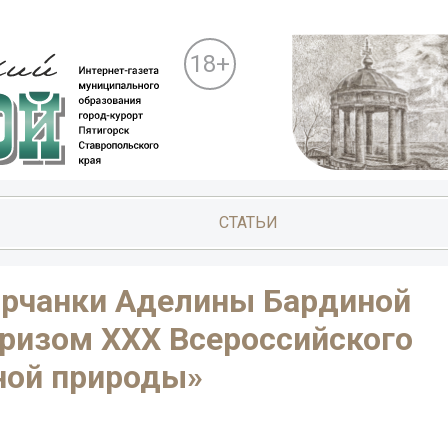
18+
СТАТЬИ
орчанки Аделины Бардиной
ризом XXX Всероссийского
ной природы»