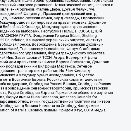
ждународный центр электоральных исследований, Германский
мирный конгресс украинцев, Атлантический совет, Человек в
звлечения органов, Фалунь Дафа, Друзья Фалуньгун,
еследований Фалуньгун, Пражский гражданский центр,
цев, Немецко-русский обмен, Бард колледж, Европейский
Международное партнерство за права человека, Духовное
ый Библейский Колледж, Международное христианское
аблюдению за выборами, Республика Польша, СВОБОДНЫЙ
АХИСНА ГРУПА, Фонд имени Генриха Бёлля, Stichting
t 22 Foundation, Канадский украинский конгресс, Институт
вободная пресса, Возрождение, Всеукраинский духовный
х Наций, Transparеncy International, Форум Свободных
ударственного управления, Форум гражданского общества
ией Инк, Завет церквей TCCN, Агора, Всемирный фонд
сский дом прав человека имени Бориса Звозскова, Дом прав
ских исследований им Вилфрида Мартенса, Сетевое
едерация транспортных рабочих, ИстЧам Финланд,
ропейских и международных исследований, Общество
я сеть Восточная Европа, Российский комитет действия,
жба поддержки, Свободная Россия Берлин, Свободная Россия
оюз за возвращение Северных территорий, Крымскотатарский
 креста, Радио Свободная Европа, Германское общество изучения
 Форум имени Льва Копелева, American Councils for
международных отношений и государственной политики им Питера
Свобод, Фонд Бориса Немцова за Свободу, Фонд имени
ion of Karelia, Вернись живым, Фридом Хаус, СОТА медиа,