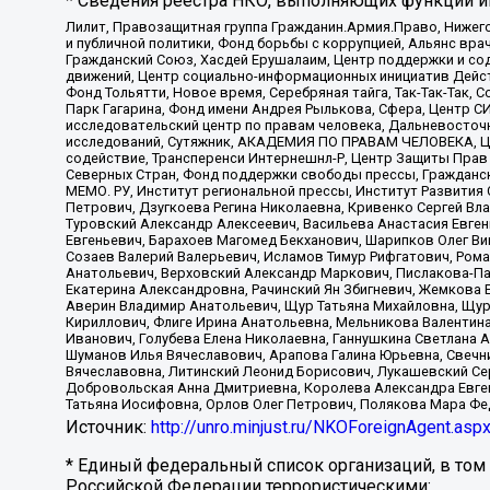
* Сведения реестра НКО, выполняющих функции ин
Лилит, Правозащитная группа Гражданин.Армия.Право, Нижего
и публичной политики, Фонд борьбы с коррупцией, Альянс вр
Гражданский Союз, Хасдей Ерушалаим, Центр поддержки и сод
движений, Центр социально-информационных инициатив Дейс
Фонд Тольятти, Новое время, Серебряная тайга, Так-Так-Так,
Парк Гагарина, Фонд имени Андрея Рылькова, Сфера, Центр С
исследовательский центр по правам человека, Дальневосточн
исследований, Сутяжник, АКАДЕМИЯ ПО ПРАВАМ ЧЕЛОВЕКА, Це
содействие, Трансперенси Интернешнл-Р, Центр Защиты Прав
Северных Стран, Фонд поддержки свободы прессы, Гражданск
МЕМО. РУ, Институт региональной прессы, Институт Развити
Петрович, Дзугкоева Регина Николаевна, Кривенко Сергей В
Туровский Александр Алексеевич, Васильева Анастасия Евген
Евгеньевич, Барахоев Магомед Бекханович, Шарипков Олег В
Созаев Валерий Валерьевич, Исламов Тимур Рифгатович, Рома
Анатольевич, Верховский Александр Маркович, Пислакова-Па
Екатерина Александровна, Рачинский Ян Збигневич, Жемкова 
Аверин Владимир Анатольевич, Щур Татьяна Михайловна, Щур
Кириллович, Флиге Ирина Анатольевна, Мельникова Валентин
Иванович, Голубева Елена Николаевна, Ганнушкина Светлана 
Шуманов Илья Вячеславович, Арапова Галина Юрьевна, Свечн
Вячеславовна, Литинский Леонид Борисович, Лукашевский Се
Добровольская Анна Дмитриевна, Королева Александра Евген
Татьяна Иосифовна, Орлов Олег Петрович, Полякова Мара Фе
Источник:
http://unro.minjust.ru/NKOForeignAgent.asp
* Единый федеральный список организаций, в том
Российской Федерации террористическими: