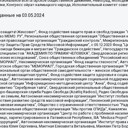
Региональное Всетатарское общественное движение, Невоград, Молоде
ки, Конгресс ойрат-калмыцкого народа, Исполнительный комитет сове
анные на
03.05.2024
 "Мы против СПИДа", Камалягин Денис Николаевич, Маркелов Сергей Евгеньевич, Пономарев Лев Александрович, Савицкая Людмила Алексеевна, Автономная некоммерческая организация "Центр по работе с проблемой насилия "НАСИЛИЮ.НЕТ", Межрегиональный профессиональный союз работников здравоохранения "Альянс врачей", Юридическое лицо, зарегистрированное в Латвийской Республике, SIA "Medusa Project" (регистрационный номер 40103797863, дата регистрации 10.06.2014), Некоммерческая организация "Фонд по борьбе с коррупцией", Автономная некоммерческая организация "Институт права и публичной политики", Баданин Роман Сергеевич, Гликин Максим Александрович, Железнова Мария Михайловна, Лукьянова Юлия Сергеевна, Маетная Елизавета Витальевна, Маняхин Петр Борисович, Чуракова Ольга Владимировна, Ярош Юлия Петровна, Юридическое лицо "The Insider SIA", зарегистрированное в Риге, Латвийская Республика (дата регистрации 26.06.2015), являющееся администратором доменного имени интернет-издания "The Insider SIA", https://theins.ru, Постернак Алексей Евгеньевич, Рубин Михаил Аркадьевич, Анин Роман Александрович, Юридическое лицо Istories fonds, зарегистрированное в Латвийской Республике (регистрационный номер 50008295751, дата регистрации 24.02.2020), Великовский Дмитрий Александрович, Долинина Ирина Николаевна, Мароховская Алеся Алексеевна, Шлейнов Роман Юрьевич, Шмагун Олеся Валентиновна, Общество с ограниченной ответственностью "Альтаир 2021", Общество с ограниченной ответственностью "Вега 2021", Общество с ограниченной ответственностью "Главный редактор 2021", Общество с ограниченной ответственностью "Ромашки монолит", Важенков Артем Валерьевич, Ивановская областная общественная организация "Центр гендерных исследований", Гурман Юрий Альбертович, Медиапроект "ОВД-Инфо", Егоров Владимир Владимирович, Жилинский Владимир Александрович, Общество с ограниченной ответственностью "ЗП", Иванова София Юрьевна, Карезина Инна Павловна, Кильтау Екатерина Викторовна, Петров Алексей Викторович, Пискунов Сергей Евгеньевич, Смирнов Сергей Сергеевич, Тихонов Михаил Сергеевич, Общество с ограниченной ответственностью "ЖУРНАЛИСТ-ИНОСТРАННЫЙ АГЕНТ", Арапова Галина Юрьевна, Вольтская Татьяна Анатольевна, Американская компания "Mason G.E.S. Anonymous Foundation" (США), являющаяся владельцем интернет-издания https://mnews.world/, Компания "Stichting Bellingcat", зарегистрированная в Нидерландах (дата регистрации 11.07.2018), Захаров Андрей Вячеславович, Клепиковская Екатерина Дмитриевна, Общество с ограниченной ответственностью "МЕМО", Перл Роман Александрович, Симонов Евгений Алексеевич, Соловьева Елена Анатольевна, Сотников Даниил Владимирович, Сурначева Елизавета Дмитриевна, Автономная некоммерческая организация по защите прав человека и информированию населения "Якутия – Наше Мнение", Общество с ограниченной ответственностью "Москоу диджитал медиа", с 26.01.2023 Общество с ограниченной ответственностью "Чайка Белые сады", Ветошкина Валерия Валерьевна, Заговора Максим Александрович, Межрегиональное общественное движение "Российская ЛГБТ - сеть", Оленичев Максим Владимирович, Павлов Иван Юрьевич, Скворцова Елена Сергеевна, Общество с ограниченной ответственностью "Как бы инагент", Кочетков Игорь Викторович, Общество с ограниченной ответственностью "Честные выборы", Еланчик Олег Александрович, Общество с ограниченной ответственностью "Нобелевский призыв", Гималова Регина Эмилевна, Григорьев Андрей Валерьевич, Григорьева Алина Александровна, Ассоциация по содействию защите прав призывников, альтернативнослужащих и военнослужащих "Правозащитная группа "Гражданин.Армия.Право", Хисамова Регина Фаритовна, Автономная некоммерческая организация по реализации социально-правовых программ "Лилит"