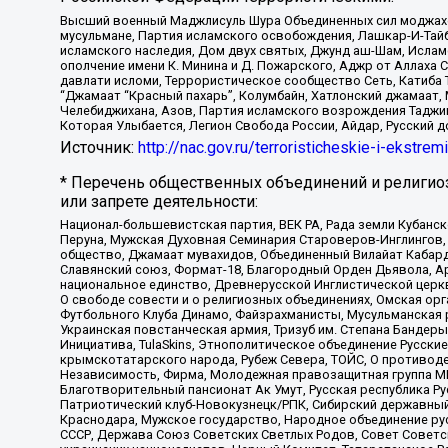
Высший военный Маджлисуль Шура Объединенных сил моджахедо
мусульмане, Партия исламского освобождения, Лашкар-И-Тай
исламского наследия, Дом двух святых, Джунд аш-Шам, Ислам
ополчение имени К. Минина и Д. Пожарского, Аджр от Аллаха 
давлати исломи, Террористическое сообщество Сеть, Катиба Та
“Джамаат “Красный пахарь”, Колумбайн, Хатлонский джамаат, 
Челебиджихана, Азов, Партия исламского возрождения Таджи
Которая Улыбается, Легион Свобода России, Айдар, Русский 
Источник:
http://nac.gov.ru/terroristicheskie-i-ekstrem
* Перечень общественных объединений и религио
или запрете деятельности:
Национал-большевистская партия, ВЕК РА, Рада земли Кубан
Перуна, Мужская Духовная Семинария Староверов-Инглингов, 
общество, Джамаат мувахидов, Объединенный Вилайат Кабарды
Славянский союз, Формат-18, Благородный Орден Дьявола, А
национальное единство, Древнерусской Инглистической церк
О свободе совести и о религиозных объединениях, Омская ор
Футбольного Клуба Динамо, Файзрахманисты, Мусульманская р
Украинская повстанческая армия, Тризуб им. Степана Бандеры,
Инициатива, TulaSkins, Этнополитическое объединение Русски
крымскотатарского народа, Рубеж Севера, ТОЙС, О противоде
Независимость, Фирма, Молодежная правозащитная группа МПГ
Благотворительный пансионат Ак Умут, Русская республика Рус
Патриотический клуб-Новокузнецк/РПК, Сибирский державный 
Краснодара, Мужское государство, Народное объединение ру
СССР, Держава Союз Советских Светлых Родов, Совет Советски