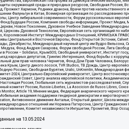
рудничества, Европейская Платформа за Демократические Выборы, Ме
щиты окружающей среды и природных ресурсов, Свободная Россия, Все
, Прожект Хармони, Родники дракона, Врачи против насильственного и
шении Фалуньгун в Китае, Всемирная организация по расследованию пр
опы, Центр либеральной современности, Форум русскоязычных европей
Фонд Будущее России, Компания свободы информации, Проект Медиа, 
 Церкви, Новое Поколение, Духовное Учебное Заведение Международн
й, Церковь Духовной Технологии, Европейская сеть организаций по н
nds, Королевский Институт Международных Отношений, КРИМСЬКА ПРАВОЗ
ициативы Центральной и Восточной Европы, Фонд Открытой Эстонии, Calver
ады, Декабристы, Международный научный центр им Вудро Вильсона, С
 Медуза, Фонд Андрея Сахарова, Форум свободной России, Лига Свободны
в России – Solidarus, КрымSOS, Свободный университет, Институт гос
Съезд народных депутатов, Гринпис Интернешнл, Фонд борьбы с коррупц
тельный дом прав человека Чернигов, Фонд Дом Прав Человека, Белору
ека Крым, Центр дикого лосося, TVR Studios, ТВ Дождь, Центр европей
одную Россию, Свободная Бурятия, Uralic, UnKremlin, Международная ф
омитет-2024, Центрально-Европейский университет, Центр восточноев
ражданский Совет, Центр анализа европейской политики, Академическа
Настоящая Россия, Глобальная сеть журналистов-расследователей, Слу
ый комитет России, Russie-Libertes, La Asocicion de Rusos Libres, С
on Monitor, Article 19, Мнение медиа, Федерация анархического черного
обильная академия поддержки гендерной демократии и миротворчества,
ational Education, Антивоенное движение Антальи, Открытый диалог, Школа 
 международных отношений им Нормана Патерсона, Центр Гражданских 
ротивление, Комитет независимости Ингушетии, Прометей, Stop Occupat
анные на
13.05.2024