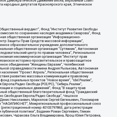
жное Демократическое Движение Весна, Верховный Совет
та народных депутатов Красноярского края, Этническое
, Дальневосточное общественное движение "Маяк", Санкт-Петербургская ЛГБТ-инициативная группа "Выход", Инициативная группа ЛГБТ+ "Реверс", Алексеев Андрей Викторович, Бекбулатова Таисия Львовна, Беляев Иван Михайлович, Владыкина Елена Сергеевна, Гельман Марат Александрович, Никульшина Вероника Юрьевна, Толоконникова Надежда Андреевна, Шендерович Виктор Анатольевич, Общество с ограниченной ответственностью "Данное сообщение", Общество с ограниченной ответственностью Издательский дом "Новая глава", Айнбиндер Александра Александровна, Московский комьюнити-центр для ЛГБТ+инициатив, Благотворительный фонд развития филантропии, Deutsche Welle (Германия, Kurt-Schumacher-Strasse 3, 53113 Bonn), Борзунова Мария Михайловна, Воробьев Виктор Викторович, Голубева Анна Львовна, Константинова Алла Михайловна, Малкова Ирина Владимировна, Мурадов Мурад Абдулгалимович, Осетинская Елизавета Николаевна, Понасенков Евгений Николаевич, Ганапольский Матвей Юрьевич, Киселев Евгений Алексеевич, Борухович Ирина Григорьевна, Дремин Иван Тимофеевич, Дубровский Дмитрий Викторович, Красноярская региональная общественная организация поддержки и развития альтернативных образовательных технологий и межкультурных коммуникаций "ИНТЕРРА", Маяковская Екатерина Алексеевна, Фейгин Марк Захарович, Филимонов Андрей Викторович, Дзугкоева Регина Николаевна, Доброхотов Роман Александрович, Дудь Юрий Александрович, Елкин Сергей Владимирович, Кругликов Кирилл Игоревич, Сабунаева Мария Леонидовна, Семенов Алексей Владимирович, Шаинян Карен Багратович, Шульман Екатерина Михайловна, Асафьев Артур Валерьевич, Вахштайн Виктор Семенович, Венедиктов Алексей Алексеевич, Лушникова Екатерина Евгеньевна, Волков Леонид Михайлович, Невзоров Александр Глебович, Пархоменко Сергей Борисович, Сироткин Ярослав Николаевич, Кара-Мурза Владимир Владимирович, Баранова Наталья Владимировна, Гозман Леонид Яковлевич, Кагарлицкий Борис Юльевич, Климарев Михаил Валерьевич, Милов Владимир Станиславович, Автономная некоммерческая организация Краснодарский центр современного искусства "Типография", Моргенштерн Алишер Тагирович, Соболь Любовь Эдуардовна, Общество с ограниченной ответственностью "ЛИЗА НОРМ", Каспаров Гарри Кимович, Ходорковский Михаил Борисович, Общество с ограниченной ответственностью "Апрельские тезисы", Данилович Ирина Брониславовна, Кашин Олег Владимирович, Петров Николай Владимирович, Пивоваров Алексей Владимирович, Соколов Михаил Владимирович, Цветкова Юлия Владимировна, Чичваркин Евгений Александрович, Комитет против пыток/Команда против пыток, Общество с ограниченной ответственностью "Первый научный", Общество с ограниченной ответственностью "Вертолет и ко", Белоцерковская Вероника Борисовна, Кац Максим Евгеньевич, Лазарева Татьяна Юрьевна, Шаведдинов Руслан Табризович, Яшин Илья Валерьевич, Общество с ограниченной ответственностью "Иноагент ААВ", Алешковский Дмитрий Петрович, Альбац Евгения Марковна, Быков Дмитрий Львович, Галямина Юлия Евгеньевна, Лойко Сергей Леонидович, Мартынов Кирилл Константинович, Медведев Сергей Александрович, Крашенинников Федор Геннадиевич, Гордеева Катерина Вл