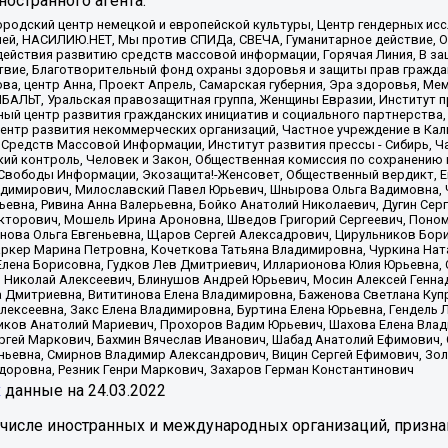
остранного агента:
родский центр немецкой и европейской культуры, Центр гендерных исс
ачей, НАСИЛИЮ.НЕТ, Мы против СПИДа, СВЕЧА, Гуманитарное действие, 
ействия развитию средств массовой информации, Горячая Линия, В защ
твие, Благотворительный фонд охраны здоровья и защиты прав гражда
 Сова, центр Анна, Проект Апрель, Самарская губерния, Эра здоровья, 
ИБАЛЬТ, Уральская правозащитная группа, Женщины Евразии, Институт п
ый центр развития гражданских инициатив и социального партнерства,
нтр развития некоммерческих организаций, Частное учреждение в Кал
 Средств Массовой Информации, Институт развития прессы - Сибирь, Ч
ий контроль, Человек и Закон, Общественная комиссия по сохранению
я Свободы Информации, Экозащита!-Женсовет, Общественный вердикт, 
ладимирович, Милославский Павел Юрьевич, Шнырова Ольга Вадимовна,
ьевна, Ривина Анна Валерьевна, Бойко Анатолий Николаевич, Дугин Сер
икторович, Мошель Ирина Ароновна, Шведов Григорий Сергеевич, Поно
нова Ольга Евгеньевна, Щаров Сергей Алексадрович, Цирульников Бори
ркер Марина Петровна, Кочеткова Татьяна Владимировна, Чуркина Нат
Елена Борисовна, Гудков Лев Дмитриевич, Илларионова Юлия Юрьевна, С
 Николай Алексеевич, Блинушов Андрей Юрьевич, Мосин Алексей Генна
а Дмитриевна, Вититинова Елена Владимировна, Баженова Светлана Куп
Алексеевна, Закс Елена Владимировна, Буртина Елена Юрьевна, Гендель
иков Анатолий Мариевич, Прохоров Вадим Юрьевич, Шахова Елена Влад
ргей Маркович, Бахмин Вячеслав Иванович, Шабад Анатолий Ефимович, 
ьевна, Смирнов Владимир Александрович, Вицин Сергей Ефимович, Зол
доровна, Резник Генри Маркович, Захаров Герман Константинович
x
данные на
24.03.2022
 числе иностранных и международных организаций, призна