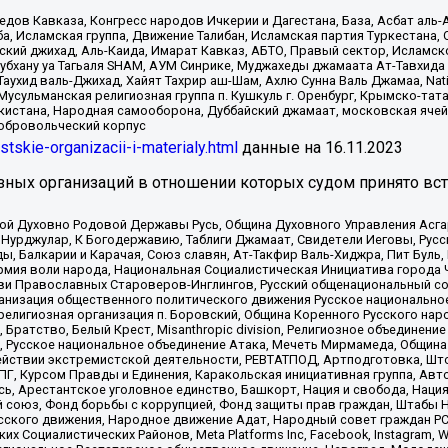
в Кавказа, Конгресс народов Ичкерии и Дагестана, База, Асбат аль-Ан
ба, Исламская группа, Движение Талибан, Исламская партия Туркестан
ский джихад, Аль-Каида, Имарат Кавказ, АБТО, Правый сектор, Исламск
Субхану уа Тагьаля SHAM, АУМ Синрике, Муджахеды джамаата Ат-Тавхида
ухид валь-Джихад, Хайят Тахрир аш-Шам, Ахлю Сунна Валь Джамаа, Natio
Мусульманская религиозная группа п. Кушкуль г. Оренбург, Крымско-т
кистана, Народная самооборона, Дуббайский джамаат, московская ячей
добровольческий корпус
istskie-organizacii-i-materialy.html
данные на
16.11.2023
зных организаций в отношении которых судом принято вс
ской Духовно Родовой Державы Русь, Община Духовного Управления Асг
Нурджулар, К Богодержавию, Таблиги Джамаат, Свидетели Иеговы, Рус
, Балкарии и Карачая, Союз славян, Ат-Такфир Валь-Хиджра, Пит Буль,
рмия воли народа, Национальная Социалистическая Инициатива города 
ви Православных Староверов-Инглингов, Русский общенациональный сою
ганизация общественного политического движения Русское национально
елигиозная организация п. Боровский, Община Коренного Русского нар
 Братство, Белый Крест, Misanthropic division, Религиозное объединен
е, Русское национальное объединение Атака, Мечеть Мирмамеда, Община
йствии экстремистской деятельности, РЕВТАТПОД, Артподготовка, Што
, Курсом Правды и Единения, Каракольская инициативная группа, Автог
ь, Арестантское уголовное единство, Башкорт, Нация и свобода, Нация и
союз, Фонд борьбы с коррупцией, Фонд защиты прав граждан, Штабы На
сского движения, Народное движение Адат, Народный совет граждан РС
х Социалистических Районов, Meta Platforms Inc, Facebook, Instagram