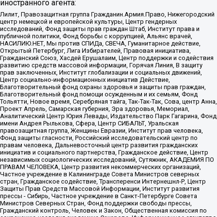
иностранного агента:
Лилит, Правозащитная группа Гражданин.Армия.Право, Нижегородский
центр немецкой и европейской культуры, Центр гендерных
исследований, Фонд защиты прав граждан Штаб, Институт права и
публичной политики, Фонд борьбы с коррупцией, Альянс врачей,
НАСИЛИЮ.НЕТ, Мы против СПИДа, СВЕЧА, Гуманитарное действие,
Открытый Петербург, Лига Избирателей, Правовая инициатива,
Гражданский Союз, Хасдей Ерушалаим, Центр поддержки и содействия
развитию средств массовой информации, Горячая Линия, В защиту
прав заключенных, Институт глобализации и социальных движений,
Центр социально-информационных инициатив Действие,
Благотворительный фонд охраны здоровья и защиты прав граждан,
Благотворительный фонд помощи осужденным и их семьям, Фонд
Тольятти, Новое время, Серебряная тайга, Так-Так-Так, Сова, центр Анна,
Проект Апрель, Самарская губерния, Эра здоровья, Мемориал,
Аналитический Центр Юрия Левады, Издательство Парк Гагарина, Фонд
имени Андрея Рылькова, Сфера, Центр СИБАЛЬТ, Уральская
правозащитная группа, Женщины Евразии, Институт прав человека,
Фонд защиты гласности, Российский исследовательский центр по
правам человека, Дальневосточный центр развития гражданских
инициатив и социального партнерства, Гражданское действие, Центр
независимых социологических исследований, Сутяжник, АКАДЕМИЯ ПО
ПРАВАМ ЧЕЛОВЕКА, Центр развития некоммерческих организаций,
Частное учреждение в Калининграде Совета Министров северных
стран, Гражданское содействие, Трансперенси Интернешнл-Р, Центр
Защиты Прав Средств Массовой Информации, Институт развития
прессы - Сибирь, Частное учреждение в Санкт-Петербурге Совета
Министров Северных Стран, Фонд поддержки свободы прессы,
Гражданский контроль, Человек и Закон, Общественная комиссия по