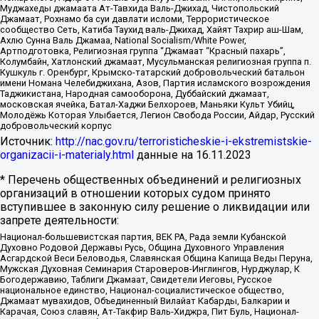
Муджахеды джамаата Ат-Тавхида Валь-Джихад, Чистопольский
Джамаат, Рохнамо ба суи давлати исломи, Террористическое
сообщество Сеть, Катиба Таухид валь-Джихад, Хайят Тахрир аш-Шам,
Ахлю Сунна Валь Джамаа, National Socialism/White Power,
Артподготовка, Религиозная группа “Джамаат “Красный пахарь”,
Колумбайн, Хатлонский джамаат, Мусульманская религиозная группа п.
Кушкуль г. Оренбург, Крымско-татарский добровольческий батальон
имени Номана Челебиджихана, Азов, Партия исламского возрождения
Таджикистана, Народная самооборона, Дуббайский джамаат,
московская ячейка, Батал-Хаджи Белхороев, Маньяки Культ Убийц,
Молодёжь Которая Улыбается, Легион Свобода России, Айдар, Русский
добровольческий корпус
Источник:
http://nac.gov.ru/terroristicheskie-i-ekstremistskie-
organizacii-i-materialy.html
данные на
16.11.2023
* Перечень общественных объединений и религиозных
организаций в отношении которых судом принято
вступившее в законную силу решение о ликвидации или
запрете деятельности:
Национал-большевистская партия, ВЕК РА, Рада земли Кубанской
Духовно Родовой Державы Русь, Община Духовного Управления
Асгардской Веси Беловодья, Славянская Община Капища Веды Перуна,
Мужская Духовная Семинария Староверов-Инглингов, Нурджулар, К
Богодержавию, Таблиги Джамаат, Свидетели Иеговы, Русское
национальное единство, Национал-социалистическое общество,
Джамаат мувахидов, Объединенный Вилайат Кабарды, Балкарии и
Карачая, Союз славян, Ат-Такфир Валь-Хиджра, Пит Буль, Национал-