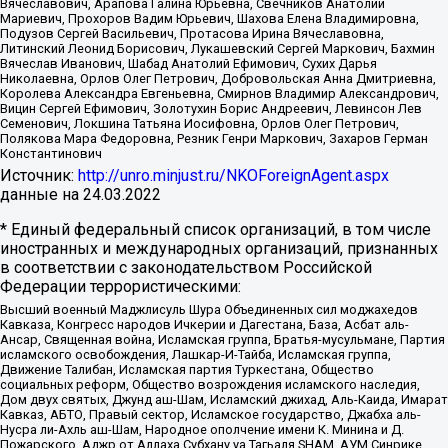
Вячеславович, Арапова Галина Юрьевна, Свечников Анатолий
Мариевич, Прохоров Вадим Юрьевич, Шахова Елена Владимировна,
Подузов Сергей Васильевич, Протасова Ирина Вячеславовна,
Литинский Леонид Борисович, Лукашевский Сергей Маркович, Бахмин
Вячеслав Иванович, Шабад Анатолий Ефимович, Сухих Дарья
Николаевна, Орлов Олег Петрович, Добровольская Анна Дмитриевна,
Королева Александра Евгеньевна, Смирнов Владимир Александрович,
Вицин Сергей Ефимович, Золотухин Борис Андреевич, Левинсон Лев
Семенович, Локшина Татьяна Иосифовна, Орлов Олег Петрович,
Полякова Мара Федоровна, Резник Генри Маркович, Захаров Герман
Константинович
Источник:
http://unro.minjust.ru/NKOForeignAgent.aspx
данные на
24.03.2022
* Единый федеральный список организаций, в том числе
иностранных и международных организаций, признанных
в соответствии с законодательством Российской
Федерации террористическими:
Высший военный Маджлисуль Шура Объединенных сил моджахедов
Кавказа, Конгресс народов Ичкерии и Дагестана, База, Асбат аль-
Ансар, Священная война, Исламская группа, Братья-мусульмане, Партия
исламского освобождения, Лашкар-И-Тайба, Исламская группа,
Движение Талибан, Исламская партия Туркестана, Общество
социальных реформ, Общество возрождения исламского наследия,
Дом двух святых, Джунд аш-Шам, Исламский джихад, Аль-Каида, Имарат
Кавказ, АБТО, Правый сектор, Исламское государство, Джабха аль-
Нусра ли-Ахль аш-Шам, Народное ополчение имени К. Минина и Д.
Пожарского, Аджр от Аллаха Субхану уа Тагьаля SHAM, АУМ Синрике,