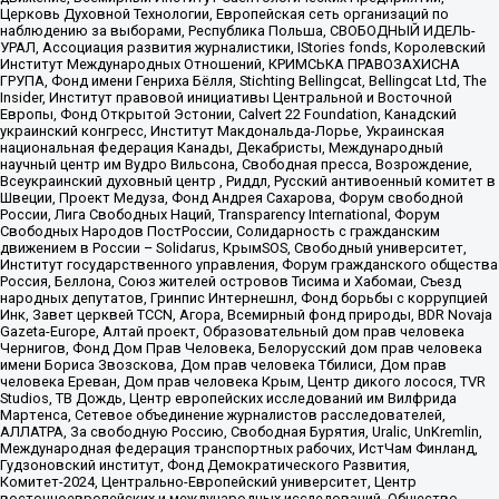
Церковь Духовной Технологии, Европейская сеть организаций по
наблюдению за выборами, Республика Польша, СВОБОДНЫЙ ИДЕЛЬ-
УРАЛ, Ассоциация развития журналистики, IStories fonds, Королевский
Институт Международных Отношений, КРИМСЬКА ПРАВОЗАХИСНА
ГРУПА, Фонд имени Генриха Бёлля, Stichting Bellingcat, Bellingcat Ltd, The
Insider, Институт правовой инициативы Центральной и Восточной
Европы, Фонд Открытой Эстонии, Calvert 22 Foundation, Канадский
украинский конгресс, Институт Макдональда-Лорье, Украинская
национальная федерация Канады, Декабристы, Международный
научный центр им Вудро Вильсона, Свободная пресса, Возрождение,
Всеукраинский духовный центр , Риддл, Русский антивоенный комитет в
Швеции, Проект Медуза, Фонд Андрея Сахарова, Форум свободной
России, Лига Свободных Наций, Transparеncy International, Форум
Свободных Народов ПостРоссии, Солидарность с гражданским
движением в России – Solidarus, КрымSOS, Свободный университет,
Институт государственного управления, Форум гражданского общества
Россия, Беллона, Союз жителей островов Тисима и Хабомаи, Съезд
народных депутатов, Гринпис Интернешнл, Фонд борьбы с коррупцией
Инк, Завет церквей TCCN, Агора, Всемирный фонд природы, BDR Novaja
Gazeta-Europe, Алтай проект, Образовательный дом прав человека
Чернигов, Фонд Дом Прав Человека, Белорусский дом прав человека
имени Бориса Звозскова, Дом прав человека Тбилиси, Дом прав
человека Ереван, Дом прав человека Крым, Центр дикого лосося, TVR
Studios, ТВ Дождь, Центр европейских исследований им Вилфрида
Мартенса, Сетевое объединение журналистов расследователей,
АЛЛАТРА, За свободную Россию, Свободная Бурятия, Uralic, UnKremlin,
Международная федерация транспортных рабочих, ИстЧам Финланд,
Гудзоновский институт, Фонд Демократического Развития,
Комитет-2024, Центрально-Европейский университет, Центр
восточноевропейских и международных исследований, Общество