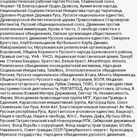
социалистическая рабочая партия России, Славянский союз,
Формат-18, Благородный Орден Дьявола, Армия воли народа,
Национальная Социалистическая Инициатива города Череповца,
Духовно-Родовая Держава Русь, Русское национальное единство,
Древнерусской Инглистической церкви Православных Староверов-
Инглингов, Русский общенациональный союз, Движение против
нелегальной иммиграции, Кровь и Честь, О свободе совести и о
религиозных объединениях, Омская организация общественного
политического движения Русское национальное единство, Северное
Братство, Клуб Болельщиков Футбольного Клуба Динамо,
Файзрахманисты, Мусульманская религиозная организация п.
Боровский, Община Коренного Русского народа Щелковского района,
Правый сектор, УНА - УНСО, Украинская повстанческая армия, Тризуб
им. Степана Бандеры, Братство, Белый Крест, Misanthropic division,
Религиозное объединение последователей инглиизма, Народная
Социальная Инициатива, TulaSkins, Этнополитическое объединение
Русские, Русское национальное объединение Атака, Мечеть Мирмамеда,
Община Коренного Русского народа г. Астрахани, ВОЛЯ, Меджлис
крымскотатарского народа, Рубеж Севера, ТОЙС, О противодействии
экстремистской деятельности, РЕВТАТПОД, Артподготовка, Штольц, В
честь иконы Божией Матери Державная, Сектор 16, Независимость,
Фирма, Молодежная правозащитная группа МПГ, Курсом Правды и
Единения, Каракольская инициативная группа, Автоград Крю, Союз
Славянских Сил Руси, Алля-Аят, Благотворительный пансионат Ак Умут,
Русская республика Русь, Арестантское уголовное единство, Башкорт,
Нация и свобода, Нация и свобода, W.H.С., Фалунь Дафа, Иртыш Ultras,
Русский Патриотический клуб-Новокузнецк/РПК, Сибирский державный
союз, Фонд борьбы с коррупцией, Фонд защиты прав граждан, Штабы
Навального, Совет граждан СССР Прикубанского округа г. Краснодара,
Мужское государство, Народное объединение русского движения,