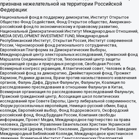
признана нежелательной на территории Российской
Федерации:
Национальный фонд в поддержку демократии, Институт Открытое
Общество Фонд Содействия, Фонд Открытое общество, Американо-
российский фонд по экономическому и правовому развитию,
Национальный Демократический Институт Международных Отношений,
MEDIA DEVELOPMENT INVESTMENT FUND, Международный
Республиканский Институт, Открытая Россия, Институт современной
России, Черноморский фонд регионального сотрудничества,
Европейская Платформа за Демократические Выборы,
Международный центр электоральных исследований, Германский фонд
Маршалла Соединенных Штатов, Тихоокеанский центр защиты
окружающей среды и природных ресурсов, Свободная Россия,
Всемирный конгресс украинцев, Атлантический совет, Человек в беде,
Европейский фонд за демократию, Джеймстаунский фонд, Прожект
Хармони, Родники дракона, Врачи против насильственного извлечения
органов, Фалунь Дафа, Друзья Фалуньгун, Фалуньгун, Коалиция по
расследованию преследования в отношении Фалуньгун в Китае,
Всемирная организация по расследованию преследований Фалуньгун,
Пражский гражданский центр, Ассоциация школ политических
исследований при Совете Европы, Центр либеральной современности,
Форум русскоязычных европейцев, Немецко-русский обмен, Бард
колледж, Европейский выбор, Фонд Ходорковского, Оксфордский
российский фонд, Фонд Будущее России, Компания свободы
информации, Проект Медиа, Международное партнерство за права
человека, Духовное Управление Евангельских Христиан Украинской
Христианской Церкви, Новое Поколение, Духовное Учебное Заведение
Международный Библейский Колледж, Международное христианское
движение, Всемирный Институт Саентологических Предприятий,