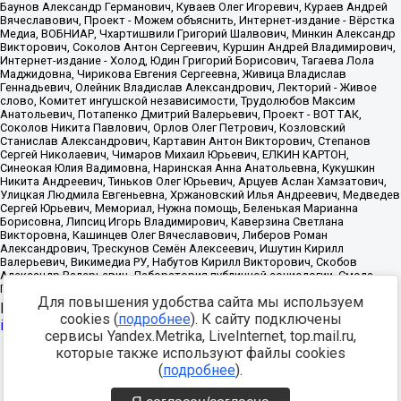
Для повышения удобства сайта мы используем
Источник:
https://minjust.gov.ru/uploaded/files/reestr-
cookies (
подробнее
). К сайту подключены
inostrannyih-agentov-22-03-2024.pdf
данные на
22.03.2024
сервисы Yandex.Metrika, LiveInternet, top.mail.ru,
которые также используют файлы cookies
Разработка -
(
подробнее
).