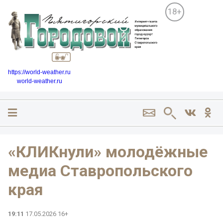
18+
https://world-weather.ru
world-weather.ru
«КЛИКнули» молодёжные
медиа Ставропольского
края ️
19:11
17.05.2026 16+