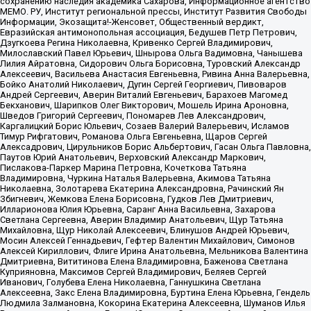
сохранению наследия академика Сахарова, Информационное агентство
МЕМО. РУ, Институт региональной прессы, Институт Развития Свободы
Информации, Экозащита!-Женсовет, Общественный вердикт,
Евразийская антимонопольная ассоциация, Бедушев Петр Петрович,
Дзугкоева Регина Николаевна, Кривенко Сергей Владимирович,
Милославский Павел Юрьевич, Шнырова Ольга Вадимовна, Чанышева
Лилия Айратовна, Сидорович Ольга Борисовна, Туровский Александр
Алексеевич, Васильева Анастасия Евгеньевна, Ривина Анна Валерьевна,
Бойко Анатолий Николаевич, Дугин Сергей Георгиевич, Пивоваров
Андрей Сергеевич, Аверин Виталий Евгеньевич, Барахоев Магомед
Бекханович, Шарипков Олег Викторович, Мошель Ирина Ароновна,
Шведов Григорий Сергеевич, Пономарев Лев Александрович,
Каргалицкий Борис Юльевич, Созаев Валерий Валерьевич, Исламов
Тимур Рифгатович, Романова Ольга Евгеньевна, Щаров Сергей
Алексадрович, Цирульников Борис Альбертович, Гасан Ольга Павловна,
Паутов Юрий Анатольевич, Верховский Александр Маркович,
Пислакова-Паркер Марина Петровна, Кочеткова Татьяна
Владимировна, Чуркина Наталья Валерьевна, Акимова Татьяна
Николаевна, Золотарева Екатерина Александровна, Рачинский Ян
Збигневич, Жемкова Елена Борисовна, Гудков Лев Дмитриевич,
Илларионова Юлия Юрьевна, Саранг Анна Васильевна, Захарова
Светлана Сергеевна, Аверин Владимир Анатольевич, Щур Татьяна
Михайловна, Щур Николай Алексеевич, Блинушов Андрей Юрьевич,
Мосин Алексей Геннадьевич, Гефтер Валентин Михайлович, Симонов
Алексей Кириллович, Флиге Ирина Анатольевна, Мельникова Валентина
Дмитриевна, Вититинова Елена Владимировна, Баженова Светлана
Куприяновна, Максимов Сергей Владимирович, Беляев Сергей
Иванович, Голубева Елена Николаевна, Ганнушкина Светлана
Алексеевна, Закс Елена Владимировна, Буртина Елена Юрьевна, Гендель
Людмила Залмановна, Кокорина Екатерина Алексеевна, Шуманов Илья