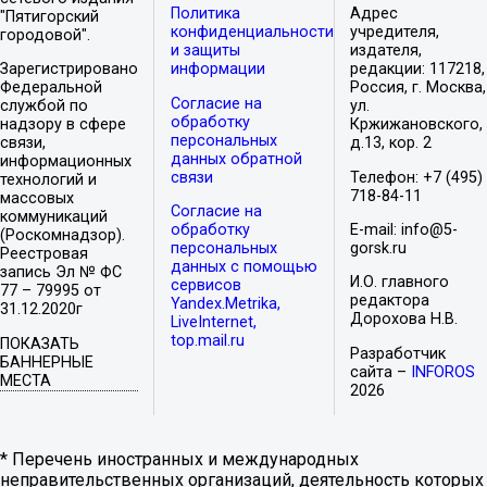
Политика
Адрес
"Пятигорский
конфиденциальности
учредителя,
городовой".
и защиты
издателя,
Зарегистрировано
информации
редакции: 117218,
Федеральной
Россия, г. Москва,
Согласие на
службой по
ул.
обработку
надзору в сфере
Кржижановского,
персональных
связи,
д.13, кор. 2
данных обратной
информационных
связи
Телефон: +7 (495)
технологий и
718-84-11
массовых
Согласие на
коммуникаций
обработку
E-mail: info@5-
(Роскомнадзор).
персональных
gorsk.ru
Реестровая
данных с помощью
запись Эл № ФС
И.О. главного
сервисов
77 – 79995 от
редактора
Yandex.Metrika,
31.12.2020г
Дорохова Н.В.
LiveInternet,
top.mail.ru
ПОКАЗАТЬ
Разработчик
БАННЕРНЫЕ
сайта –
INFOROS
МЕСТА
2026
* Перечень иностранных и международных
неправительственных организаций, деятельность которых