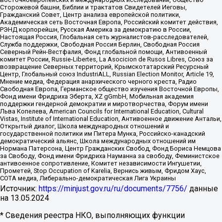
Сторожевой башни, Библии и трактатов Свидетелей Иеговы,
Гражданский Совет, Центр анализа европейской политики,
Академическая сеть Восточная Европа, Российский комитет действия,
РЭНД корпорейшн, Русская Америка за демократию в России,
Настоящая Россия, Глобальная сеть журналистов-расследователей,
Служба поддержки, Свободная Россия Берлин, Свободная Россия
Северный Рейн-Вестфалия, Фонд глобальной помощи, Антивоенный
комитет России, Russie-Libertes, La Asocicion de Rusos Libres, Союз за
возвращение Северных территорий, Крымскотатарский Ресурсный
Центр, Глобальный союз IndustriALL, Russian Election Monitor, Article 19,
Мнение медиа, Федерация анархического черного креста, Радио
Свободная Европа, Германское общество изучения Восточной Европы,
Фонд имени Фридриха Эберта, XZ gGmbH, Мобильная академия
поддержки гендерной демократии и миротворчества, Форум имени
Льва Копелева, American Councils for International Education, Cultural
Vistas, Institute of International Education, Антивоенное движение Антальи,
Открытый диалог, Школа международных отношений и
государственной политики им Питера Мунка, Российско-канадский
демократический альянс, Школа международных отношений им
Нормана Патерсона, Центр Гражданских Свобод, Фонд Бориса Немцова
за Свободу, Фонд имени Фридриха Науманна за свободу, Феминистское
антивоенное сопротивление, Комитет независимости Ингушетии,
Прометей, Stop Occupation of Karelia, Вернись живым, Фридом Хаус,
СОТА медиа, Либерально-демократическая Лига Украины
Источник:
https://minjust.gov.ru/ru/documents/7756/
данные
на
13.05.2024
* Сведения реестра НКО, выполняющих функции