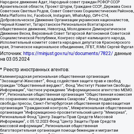
Народное движение Адат, Народный совет граждан РСФСР СССР
Архангельской области, Проект Штурм, Граждане СССР, Держава Союз
Советских Светлых Родов, Совет Советских Социалистических Районов,
Meta Platforms Inc, Facebook, Instagram, WhatsApp, СИЧ-С14,
Добровольческое Движение Организации украинских националистов,
Черный Комитет, Татарстанское Региональное Всетатарское
общественное движение, Невоград, Молодежное Демократическое
Движение Весна, Верховный Совет Татарской Автономной Советской
Социалистической Республики, Конгресс ойрат-калмыцкого народа,
Исполнительный комитет совета народных депутатов Красноярского
края, Этническое национальное объединение, ЛГБТ, Я.МЫ Сергей Фургал
Источник:
https://minjust.gov.ru/ru/documents/7822/
данные
на
03.05.2024
* Реестр иностранных агентов:
Калининградская региональная общественная организация "Экозащита!-Женсовет", Фонд содействия защите прав и свобод граждан "Общественный вердикт", Фонд "Институт Развития Свободы Информации", Частное учреждение "Информационное агентство МЕМО. РУ", Региональная общественная организация "Общественная комиссия по сохранению наследия академика Сахарова", Фонд поддержки свободы прессы, Санкт-Петербургская общественная правозащитная организация "Гражданский контроль", Межрегиональная общественная организация "Информационно-просветительский центр "Мемориал", Региональный Фонд "Центр Защиты Прав Средств Массовой Информации", с 05.12.2023 Фонд "Центр Защиты Прав Средств массовой информации", Региональная общественная благотворительная организация помощи беженцам и мигрантам "Гражданское содействие", Негосударственное образовательное учреждение дополнительного профессионального образования (повышение квалификации) специалистов "АКАДЕМИЯ ПО ПРАВАМ ЧЕЛОВЕКА", Свердловская региональная общественная организация "Сутяжник", Автономная некоммерческая организация "Центр независимых социологических исследований", Союз общественных объединений "Российский исследовательский центр по правам человека", Региональное общественное учреждение научно-информационный центр "МЕМОРИАЛ", Некоммерческая организация "Фонд защиты гласности", Автономная некоммерческая организация "Институт прав человека", Городская общественная организация "Екатеринбургское общество "МЕМОРИАЛ", Городская общественная организация "Рязанское историко-просветительское и правозащитное общество "Мемориал" (Рязанский Мемориал), Челябинский региональный орган общественной самодеятельности – женское общественное объединение "Женщины Евразии", Челябинский региональный орган общественной самодеятельности "Уральская правозащитная группа", Фонд содействия защите здоровья и социальной справедливости имени Андрея Рылькова, Автономная Некоммерческая Организация "Аналитический Центр Юрия Левады", Автономная некоммерческая организация социальной поддержки населения "Проект Апрель", Региональная общественная организация помощи женщинам и детям, находящимся в кризисной ситуации "Информационно-методический центр "Анна", Фонд содействия развитию массовых коммуникаций и правовому просвещению "Так-так-Так", Фонд содействия устойчивому развитию "Серебряная тайга", Свердловский региональный общественный фонд социальных проектов "Новое время", "Idel.Реалии", Кавказ.Реалии, Крым.Реалии, Телеканал Настоящее Время, Татаро-башкирская служба Радио Свобода (Azatliq Radiosi), Радио Свободная Европа/Радио Свобода (PCE/PC), "Сибирь.Реалии", "Фактограф", Благотворительный фонд помощи осужденным и их семьям, Автономная некоммерческая организация "Институт глобализации и социальных движений", Фонд "В защиту прав заключенных", Частное учреждение "Центр поддержки и содействия развитию средств массовой информации", Пензенский региональный общественный благотворительный фонд "Гражданский союз", "Север.Реалии", Некоммерческая организация Фонд "Правовая инициатива", Общество с ограниченной ответственностью "Радио Свободная Европа/Радио Свобода", Чешское информационное агентство "MEDIUM-ORIENT", Красноярская региональная общественная организация "Мы против СПИДа", Камалягин Денис Николаевич, Маркелов Сергей Евгеньевич, Пономарев Лев Александрович, Савицкая Людмила Алексеевна, Автономная некоммерческая организация "Центр по работе с проблемой насилия "НАСИЛИЮ.НЕТ", Межрегиональный профессиональный союз работников здравоохранения "Альянс врачей", Юридическое лицо, зарегистрированное в Латвийской Республике, SIA "Medusa Project" (регистрационный номер 40103797863, дата регистрации 10.06.2014), Некоммерческая организация "Фонд по борьбе с коррупцией", Автономная некоммерческая организация "Институт права и публичной политики", Баданин Роман Сергеевич, Гликин Максим Александрович, Железнова Мария Михайловна, Лукьянова Юлия Сергеевна, Маетная Елизавета Витальевна, Маняхин Петр Борисович, Чуракова Ольга Владимировна, Ярош Юлия Петровна, Юридическое лицо "The Insider SIA", зарегистрированное в Риге, Латвийская Республика (дата регистрации 26.06.2015), являющееся администратором доменного имени интернет-издания "The Insider SIA", https://theins.ru, Постернак Алексей Евгеньевич, Рубин Михаил Аркадьевич, Анин Роман Александрович, Юридическое лицо Istories fonds, зарегистрированное в Латвийской Республике (регистрационный номер 50008295751, дата регистрации 24.02.2020), Великовский Дмитрий Александрович, Долинина Ирина Николаевна, Мароховская Алеся Алексеевна, Шлейнов Роман Юрьевич, Шмагун Олеся Валентиновна, Общество с ограниченной ответственностью "Альтаир 2021", Общество с ограниченной ответственностью "Вега 2021", Общество с ограниченной ответственностью "Главный редактор 2021", Общество с ограниченной ответственностью "Ромашки монолит", Важенков Артем Валерьевич, Ивановская областная общественная организация "Центр гендерных исследований", Гурман Юрий Альбертович, Медиапроект "ОВД-Инфо", Егоров Владимир Владимирович, Жилинский Владимир Александрович, Общество с ограниченной ответственностью "ЗП", Иванова София Юрьевна, Карезина Инна Павловна, Кильтау Екатерина Викторовна, Петров Алексей Викторович, Пискунов Сергей Евгеньевич, Смирнов Сергей Сергеевич, Тихонов Михаил Сергеевич, Общество с ограниченной ответственностью "ЖУРНАЛИСТ-ИНОСТРАННЫЙ АГЕНТ", Арапова Галина Юрьевна, Вольтская Татьяна Анатольевна, Американская компания "Mason G.E.S. Anonymous Foundation" (США), являющаяся владельцем интернет-издания https://mnews.world/, Компания "Stichting Bellingcat", зарегистрированная в Нидерландах (дата регистрации 11.07.2018), Захаров Андрей Вячеславович, Клепиковская Екатерина Дмитриевна, Общество с ограниченной ответственностью "МЕМО", Перл Роман Александрович, Симонов Евгений Алексеевич, Соловьева Елена Анатольевна, Сотников Даниил Владимирович, Сурначева Елизавета Дмитриевна, Автономная некоммерческая организация по защите прав человека и информированию населения "Якутия – Наше Мнение", Общество с ограниченной ответственностью "Москоу диджитал медиа", с 26.01.2023 Общество с ограниченной ответственностью "Чайка Белые сады", Ветошкина Валерия Валерьевна, Заговора Максим Александрович, Межрегиональное общественное движение "Российская ЛГБТ - сеть", Оленичев Максим Владимирович, Павлов Иван Юрьевич, Скворцова Елена Сергеевна, Общество с ограниченной ответственностью "Как бы инагент", Кочетков Игорь Викторович, Общество с ограниченной ответственностью "Честные выборы", Еланчик Олег Александрович, Общество с ограниченной ответственностью "Нобелевский призыв", Гималова Регина Эмилевна, Григорьев Андрей Валерьевич, Григорьева Алина Александровна, Ассоциация по содействию защите прав призывников, альтернативнослужащих и военнослужащих "Правозащитная группа "Гражданин.Армия.Право", Хисамова Регина Фаритовна, Автономная некоммерческая организация по реализации социально-правовых программ "Лилит", Дальневосточное общественное движение "Маяк", Санкт-Петербургская ЛГБТ-инициативная группа "Выход", Инициативная группа ЛГБТ+ "Реверс", Алексеев Андрей Викторович, Бекбулатова Таисия Львовна, Беляев Иван Михайлович, Владыкина Елена Сергеевна, Гельман Марат Александрович, Никульшина Вероника Юрьевна, Толоконникова Надежда Андреевна, Шендерович Виктор Анатольевич, Общество с ограниченной ответственностью "Данное сообщение", Общество с ограниченной ответственностью Издательский дом "Новая глава", Айнбиндер Александра Александровна, Московский комьюнити-центр для ЛГБТ+инициатив, Благотворительный фонд развития филантропии, Deutsche Welle (Германия, Kurt-Schumacher-Strasse 3, 53113 Bonn), Борзунова Мария Михайловна, Воробьев Виктор Викторович, Голубева Анна Львовна, Константинова Алла Михайловна, Малкова Ирина Владимировна, Мурадов Мурад Абдулгалимович, Осетинская Елизавета Николаевна, Понасенков Евгений Николаевич, Ганапольский Матвей Юрьевич, Киселев Евгений Алексеевич, Борухович Ирина Григорьевна, Дремин Иван Тимофеевич, Дубровский Дмитрий Викторович, Красноярская региональная общественная организация поддержки и развития альтернативных образовательных технологий и межкультурных коммуникаций "ИНТЕРРА", Маяковская Екатерина Алексеевна, Фейгин Марк Захарович, Филимонов Андрей Викторович, Дзугкоева Регина Николаевна, Доброхотов Роман Александрович, Дудь Юрий Александрович, Елкин Сергей Владимирович, Кругликов Кирилл Игоревич, Сабунаева Мария Леонидовна, Семенов Алексей Владимирович, Шаинян Карен Багратович, Шульман Екатерина Михайловна, Асафьев Артур Валерьевич, Вахштайн Виктор Семенович, Венедиктов Алексей Алексеевич, Лушникова Екатерина Евгеньевна, Волков Леонид Михайлович, Невзоров Александр Глебович, Пархоменко Сергей Борисович, Сироткин Ярослав Николаевич, Кара-Мурза Владимир Владимирович, Баранова Наталья Владимировна, Гозман Леонид Яковлевич, Кагарлицкий Борис Юльевич, Климарев Михаил Валерьевич, Милов Владимир Станиславович, Автономная некоммерческая организация Краснодарский центр современного искусства "Типография", Моргенштерн Алишер Тагирович, Соболь Любовь Эдуардовна, Общество с ограниченной ответственностью "ЛИЗА НОРМ", Каспаров Гарри Кимович, Ходорковский Михаил Борисович, Общество с ограниченной ответственностью "Апрельские тезисы", Данилович Ирина Брониславовна, Кашин Олег Владимирович, Петров Николай Владимирович, Пивоваров Алексей Владимирович, Соколов Михаил Владимирович, Цветкова Юлия Владимировна, Чичваркин Евгений Александрович, Комитет против пыток/Команда против пыток, Общество с ограниченной ответственностью "Первый научный", Общество с ограниченной ответственностью "Вертолет и ко", Белоцерковская Вероника Борисовна, Кац Максим Евгеньевич, Лазарева Татьяна Юрьевна, Шаведдинов Руслан Табризович, Яшин Илья Валерьевич, Общество с ограниченной ответственностью "Иноагент ААВ", Алешковский Дмитрий Петрович, Альбац Евгения Марковна, Быков Дмитрий Львович, Галямина Юлия Евгеньевна, Лойко Сергей Леонидович, Мартынов Кирилл Константинович, Медведев Сергей Александрович, Крашенинников Федор Геннадиевич, Гордеева Катерина Вл