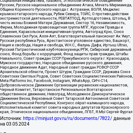
Социальная Инициатива, TulaSkins, Этнополитическое объединение
Русские, Русское национальное объединение Атака, Мечеть Мирмамеда,
Община Коренного Русского народа г. Астрахани, ВОЛЯ, Меджлис
крымскотатарского народа, Рубеж Севера, ТОЙС, О противодействии
экстремистской деятельности, РЕВТАТПОД, Артподготовка, Штольц, В
честь иконы Божией Матери Державная, Сектор 16, Независимость,
Фирма, Молодежная правозащитная группа МПГ, Курсом Правды и
Единения, Каракольская инициативная группа, Автоград Крю, Союз
Славянских Сил Руси, Алля-Аят, Благотворительный пансионат Ак Умут,
Русская республика Русь, Арестантское уголовное единство, Башкорт,
Нация и свобода, Нация и свобода, W.H.С., Фалунь Дафа, Иртыш Ultras,
Русский Патриотический клуб-Новокузнецк/РПК, Сибирский державный
союз, Фонд борьбы с коррупцией, Фонд защиты прав граждан, Штабы
Навального, Совет граждан СССР Прикубанского округа г. Краснодара,
Мужское государство, Народное объединение русского движения,
Народное движение Адат, Народный совет граждан РСФСР СССР
Архангельской области, Проект Штурм, Граждане СССР, Держава Союз
Советских Светлых Родов, Совет Советских Социалистических Районов,
Meta Platforms Inc, Facebook, Instagram, WhatsApp, СИЧ-С14,
Добровольческое Движение Организации украинских националистов,
Черный Комитет, Татарстанское Региональное Всетатарское
общественное движение, Невоград, Молодежное Демократическое
Движение Весна, Верховный Совет Татарской Автономной Советской
Социалистической Республики, Конгресс ойрат-калмыцкого народа,
Исполнительный комитет совета народных депутатов Красноярского
края, Этническое национальное объединение, ЛГБТ, Я.МЫ Сергей Фургал
Источник:
https://minjust.gov.ru/ru/documents/7822/
данные
на
03.05.2024