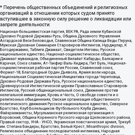
* Перечень общественных объединений и религиозных
организаций в отношении которых судом принято
вступившее в законную силу решение о ликвидации или
запрете деятельности:
Национал-большевистская партия, ВЕК РА, Рада земли Кубанской
Духовно Родовой Державы Русь, Община Духовного Управления
Асгардской Веси Беловодья, Славянская Община Капища Веды Перуна,
Мужская Духовная Семинария Староверов-Инглингов, Нурджулар, К
Богодержавию, Таблиги Джамаат, Свидетели Иеговы, Русское
национальное единство, Национал-социалистическое общество,
Джамаат мувахидов, Объединенный Вилайат Кабарды, Балкарии и
Карачая, Союз славян, Ат-Такфир Валь-Хиджра, Пит Буль, Национал-
социалистическая рабочая партия России, Славянский союз,
Формат-18, Благородный Орден Дьявола, Армия воли народа,
Национальная Социалистическая Инициатива города Череповца,
Духовно-Родовая Держава Русь, Русское национальное единство,
Древнерусской Инглистической церкви Православных Староверов-
Инглингов, Русский общенациональный союз, Движение против
нелегальной иммиграции, Кровь и Честь, О свободе совести и о
религиозных объединениях, Омская организация общественного
политического движения Русское национальное единство, Северное
Братство, Клуб Болельщиков Футбольного Клуба Динамо,
Файзрахманисты, Мусульманская религиозная организация п.
Боровский, Община Коренного Русского народа Щелковского района,
Правый сектор, УНА - УНСО, Украинская повстанческая армия, Тризуб
им. Степана Бандеры, Братство, Белый Крест, Misanthropic division,
Религиозное объединение последователей инглиизма, Народная