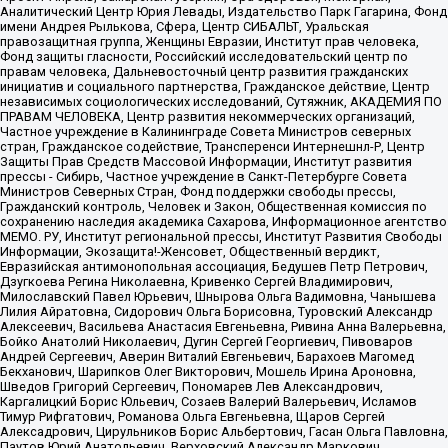
Аналитический Центр Юрия Левады, Издательство Парк Гагарина, Фонд
имени Андрея Рылькова, Сфера, Центр СИБАЛЬТ, Уральская
правозащитная группа, Женщины Евразии, Институт прав человека,
Фонд защиты гласности, Российский исследовательский центр по
правам человека, Дальневосточный центр развития гражданских
инициатив и социального партнерства, Гражданское действие, Центр
независимых социологических исследований, Сутяжник, АКАДЕМИЯ ПО
ПРАВАМ ЧЕЛОВЕКА, Центр развития некоммерческих организаций,
Частное учреждение в Калининграде Совета Министров северных
стран, Гражданское содействие, Трансперенси Интернешнл-Р, Центр
Защиты Прав Средств Массовой Информации, Институт развития
прессы - Сибирь, Частное учреждение в Санкт-Петербурге Совета
Министров Северных Стран, Фонд поддержки свободы прессы,
Гражданский контроль, Человек и Закон, Общественная комиссия по
сохранению наследия академика Сахарова, Информационное агентство
МЕМО. РУ, Институт региональной прессы, Институт Развития Свободы
Информации, Экозащита!-Женсовет, Общественный вердикт,
Евразийская антимонопольная ассоциация, Бедушев Петр Петрович,
Дзугкоева Регина Николаевна, Кривенко Сергей Владимирович,
Милославский Павел Юрьевич, Шнырова Ольга Вадимовна, Чанышева
Лилия Айратовна, Сидорович Ольга Борисовна, Туровский Александр
Алексеевич, Васильева Анастасия Евгеньевна, Ривина Анна Валерьевна,
Бойко Анатолий Николаевич, Дугин Сергей Георгиевич, Пивоваров
Андрей Сергеевич, Аверин Виталий Евгеньевич, Барахоев Магомед
Бекханович, Шарипков Олег Викторович, Мошель Ирина Ароновна,
Шведов Григорий Сергеевич, Пономарев Лев Александрович,
Каргалицкий Борис Юльевич, Созаев Валерий Валерьевич, Исламов
Тимур Рифгатович, Романова Ольга Евгеньевна, Щаров Сергей
Алексадрович, Цирульников Борис Альбертович, Гасан Ольга Павловна,
Паутов Юрий Анатольевич, Верховский Александр Маркович,