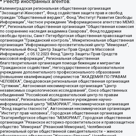
* Реестр иностранных агентов:
Калининградская региональная общественная организация "Экозащита!-Женсовет", Фонд содействия защите прав и свобод граждан "Общественный вердикт", Фонд "Институт Развития Свободы Информации", Частное учреждение "Информационное агентство МЕМО. РУ", Региональная общественная организация "Общественная комиссия по сохранению наследия академика Сахарова", Фонд поддержки свободы прессы, Санкт-Петербургская общественная правозащитная организация "Гражданский контроль", Межрегиональная общественная организация "Информационно-просветительский центр "Мемориал", Региональный Фонд "Центр Защиты Прав Средств Массовой Информации", с 05.12.2023 Фонд "Центр Защиты Прав Средств массовой информации", Региональная общественная благотворительная организация помощи беженцам и мигрантам "Гражданское содействие", Негосударственное образовательное учреждение дополнительного профессионального образования (повышение квалификации) специалистов "АКАДЕМИЯ ПО ПРАВАМ ЧЕЛОВЕКА", Свердловская региональная общественная организация "Сутяжник", Автономная некоммерческая организация "Центр независимых социологических исследований", Союз общественных объединений "Российский исследовательский центр по правам человека", Региональное общественное учреждение научно-информационный центр "МЕМОРИАЛ", Некоммерческая организация "Фонд защиты гласности", Автономная некоммерческая организация "Институт прав человека", Городская общественная организация "Екатеринбургское общество "МЕМОРИАЛ", Городская общественная организация "Рязанское историко-просветительское и правозащитное общество "Мемориал" (Рязанский Мемориал), Челябинский региональный орган общественной самодеятельности – женское общественное объединение "Женщины Евразии", Челябинский региональный орган общественной самодеятельности "Уральская правозащитная группа", Фонд содействия защите здоровья и социальной справедливости имени Андрея Рылькова, Автономная Некоммерческая Организация "Аналитический Центр Юрия Левады", Автономная некоммерческая организация социальной поддержки населения "Проект Апрель", Региональная общественная организация помощи женщинам и детям, находящимся в кризисной ситуации "Информационно-методический центр "Анна", Фонд содействия развитию массовых коммуникаций и правовому просвещению "Так-так-Так", Фонд содействия устойчивому развитию "Серебряная тайга", Свердловский региональный общественный фонд социальных проектов "Новое время", "Idel.Реалии", Кавказ.Реалии, Крым.Реалии, Телеканал Настоящее Время, Татаро-башкирская служба Радио Свобода (Azatliq Radiosi), Радио Свободная Европа/Радио Свобода (PCE/PC), "Сибирь.Реалии", "Фактограф", Благотворительный фонд помощи осужденным и их семьям, Автономная некоммерческая организация "Институт глобализации и социальных движений", Фонд "В защиту прав заключенных", Частное учреждение "Центр поддержки и содействия развитию средств массовой информации", Пензенский региональный общественный благотворительный фонд "Гражданский союз", "Север.Реалии", Некоммерческая организация Фонд "Правовая инициатива", Общество с ограниченной ответственностью "Радио Свободная Европа/Радио Свобода", Чешское информационное агентство "MEDIUM-ORIENT", Красноярская региональная общественная организация "Мы против СПИДа", Камалягин Денис Николаевич, Маркелов Сергей Евгеньевич, Пономарев Лев Александрович, Савицкая Людмила Алексеевна, Автономная некоммерческая организация "Центр по работе с проблемой насилия "НАСИЛИЮ.НЕТ", Межрегиональный профессиональный союз работников здравоохранения "Альянс врачей", Юридическое лицо, зарегистрированное в Латвийской Республике, SIA "Medusa Project" (регистрационный номер 40103797863, дата регистрации 10.06.2014), Некоммерческая организация "Фонд по борьбе с коррупцией", Автономная некоммерческая организация "Институт права и публичной политики", Баданин Роман Сергеевич, Гликин Максим Александрович, Железнова Мария Михайловна, Лукьянова Юлия Сергеевна, Маетная Елизавета Витальевна, Маняхин Петр Борисович, Чуракова Ольга Владимировна, Ярош Юлия Петровна, Юридическое лицо "The Insider SIA", зарегистрированное в Риге, Латвийская Республика (дата регистрации 26.06.2015), являющееся администратором доменного имени интернет-издания "The Insider SIA", https://theins.ru, Постернак Алексей Евгеньевич, Рубин Михаил Аркадьевич, Анин Роман Александрович, Юридическое лицо Istories fonds, зарегистрированное в Латвийской Республике (регистрационный номер 50008295751, дата регистрации 24.02.2020), Великовский Дмитрий Александрович, Долинина Ирина Николаевна, Мароховская Алеся Алексеевна, Шлейнов Роман Юрьевич, Шмагун Олеся Валентиновна, Общество с ограниченной ответственностью "Альтаир 2021", Общество с ограниченной ответственностью "Вега 2021", Общество с ограниченной ответственностью "Главный редактор 2021", Общество с ограниченной ответственностью "Ромашки монолит", Важенков Артем Валерьевич, Ивановская областная общественная организация "Центр гендерных исследований", Гурман Юрий Альбертович, Медиапроект "ОВД-Инфо", Егоров Владимир Владимирович, Жилинский Владимир Александрович, Общество с ограниченной ответственностью "ЗП", Иванова София Юрьевна, Карезина Инна Павловна, Кильтау Екатерина Викторовна, Петров Алексей Викторович, Пискунов Сергей Евгеньевич, Смирнов Сергей Сергеевич, Тихонов Михаил Сергеевич, Общество с ограниченной ответственностью "ЖУРНАЛИСТ-ИНОСТРАННЫЙ АГЕНТ", Арапова Галина Юрьевна, Вольтская Татьяна Анатольевна, Американская компания "Mason G.E.S. Anonymous Foundation" (США), являющаяся владельцем интернет-издания https://mnews.world/, Компания "Stichting Bellingcat", зарегистрированная в Нидерландах (дата регистрации 11.07.2018), Захаров Андрей Вячеславович, Клепиковская Екатерина Дмитриевна, Общество с ограниченной ответственностью "МЕМО", Перл Роман Александрович, Симонов Евгений Алексеевич, Соловьева Елена Анатольевна, Сотников Даниил Владимирович, Сурначева Елизавета Дмитриевна, Автономная некоммерческая организация по защите прав человека и информированию населения "Якутия – Наше Мнение", Общество с ограниченной ответственностью "Москоу диджитал медиа", с 26.01.2023 Общество с ограниченной ответственностью "Чайка Белые сады", Ветошкина Валерия Валерьевна, Заговора Максим Александрович, Межрегиональное общественное движение "Российская ЛГБТ - сеть", Оленичев Максим Владимирович, Павлов Иван Юрьевич, Скворцова Елена Сергеевна, Общество с ограниченной ответственностью "Как бы инагент", Кочетков Игорь Викторович, Общество с ограниченной ответственностью "Честные выборы", Еланчик Олег Александрович, Общество с ограниченной ответственностью "Нобелевский призыв", Гималова Регина Эмилевна, Григорьев Андрей Валерьевич, Григорьева Алина Александровна, Ассоциация по содействию защите прав призывников, альтернативнослужащих и военнослужащих "Правозащитная группа "Гражданин.Армия.Право", Хисамова Регина Фаритовна, Автономная некоммерческая организация по реализации социально-правовых программ "Лилит", Дальневосточное общественное движение "Маяк", Санкт-Петербургская ЛГБТ-инициативная группа "Выход", Инициативная группа ЛГБТ+ "Реверс", Алексеев Андрей Викторович, Бекбулатова Таисия Львовна, Беляев Иван Михайлович, Владыкина Елена Сергеевна, Гельман Марат Александрович, Никульшина Вероника Юрьевна, Толоконникова Надежда Андреевна, Шендерович Виктор Анатольевич, Общество с ограниченной ответственностью "Данное сообщение", Общество с ограниченной ответственностью Издательский дом "Новая глава", Айнбиндер Александра Александровна, Московский комьюнити-центр для ЛГБТ+инициатив, Благотворительный фонд развития филантропии, Deutsche Welle (Германия, Kurt-Schumacher-Strasse 3, 53113 Bonn), Борзунова Мария Михайловна, Воробьев Виктор Викторович, Голубева Анна Львовна, Константинова Алла Михайловна, Малкова Ирина Владимировна, Мурадов Мурад Абдулгалимович, Осетинская Елизавета Николаевна, Понасенков Евгений Николаевич, Ганапольский Матвей Юрьевич, Киселев Евгений Алексеевич, Борухович Ирина Григорьевна, Дремин Иван Тимофеевич, Дубровский Дмитрий Викторович, Красноярская региональная общественная организация поддержки и развития альтернативных образовательных технологий и межкультурных коммуникаций "ИНТЕРРА", Маяковская Екатерина Алексеевна, Фейгин Марк Захарович, Филимонов Андрей Викторович, Дзугкоева Регина Николаевна, Доброхотов Роман Александрович, Дудь Юрий Александрович, Елкин Сергей Владимирович, Кругликов Кирилл Игоревич, Сабунаева Мария Леонидовна, Семенов Алексей Владимирович, Шаинян Карен Багратович, Шульман Екатерина Михайловна, Асафьев Артур Валерьевич, Вахштайн Виктор Семенович, Венедиктов Алексей Алексеевич, Лушникова Екатерина Евгеньевна, Волков Леонид Михайлович, Невзоров Александр Глебович, Пархоменко Сергей Борисович, Сироткин Ярослав Николаевич, Кара-Мурза Владимир Владимирович, Баранова Наталья Владимировна, Гозман Леонид Яковлевич, Кагарлицкий Борис Юльевич, Климарев Михаил Валерьевич, Милов Владимир Станиславович, Автономная некоммерческая организация Краснодарский центр современного искусства "Типография", Моргенштерн Алишер Тагирович, Соболь Любовь Эдуардовна, Общество с ограниченной ответственностью "ЛИЗА НОРМ", Каспаров Гарри Кимович, Ходорковский Михаил Борисович, Общество с ограниченной ответственностью "Апрельские тезисы", Данилович Ирина Брониславовна, Кашин Олег Владимирович, Петров Николай Владимирович, Пивоваров Алексей Владимирович, Соколов Михаил Владимирович, Цветкова Юлия Владимировна, Чичваркин Евгений Александрович, Комитет против пыток/Команда против пыток, Общество с ограниченной ответственностью "Первый научный", Общество с ограниченной ответственностью "Вертолет и ко", Белоцерковская Вероника Борисовна, Кац Максим Евгеньевич, Лазарева Татьяна Юрьевна, Шаведдинов Руслан Табризович, Яшин Илья Валерьевич, Общество с ограниченной ответственностью "Иноагент ААВ", Алешковский Дмитрий Петрович, Альбац Евгения Марковна, Быков Дмитрий Львович, Галямина Юлия Евгеньевна, Лойко Сергей Леонидович, Мартынов Кирилл Константинович, Медведев Сергей Александрович, Крашенинников Федор Геннадиевич, Гордеева Катерина Вл