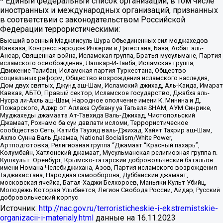
* Единый федеральный список организаций, в том числе
иностранных и международных организаций, признанных
в соответствии с законодательством Российской
Федерации террористическими:
Высший военный Маджлисуль Шура Объединенных сил моджахедов
Кавказа, Конгресс народов Ичкерии и Дагестана, База, Асбат аль-
Ансар, Священная война, Исламская группа, Братья-мусульмане, Партия
исламского освобождения, Лашкар-И-Тайба, Исламская группа,
Движение Талибан, Исламская партия Туркестана, Общество
социальных реформ, Общество возрождения исламского наследия,
Дом двух святых, Джунд аш-Шам, Исламский джихад, Аль-Каида, Имарат
Кавказ, АБТО, Правый сектор, Исламское государство, Джабха аль-
Нусра ли-Ахль аш-Шам, Народное ополчение имени К. Минина и Д.
Пожарского, Аджр от Аллаха Субхану уа Тагьаля SHAM, АУМ Синрике,
Муджахеды джамаата Ат-Тавхида Валь-Джихад, Чистопольский
Джамаат, Рохнамо ба суи давлати исломи, Террористическое
сообщество Сеть, Катиба Таухид валь-Джихад, Хайят Тахрир аш-Шам,
Ахлю Сунна Валь Джамаа, National Socialism/White Power,
Артподготовка, Религиозная группа “Джамаат “Красный пахарь”,
Колумбайн, Хатлонский джамаат, Мусульманская религиозная группа п.
Кушкуль г. Оренбург, Крымско-татарский добровольческий батальон
имени Номана Челебиджихана, Азов, Партия исламского возрождения
Таджикистана, Народная самооборона, Дуббайский джамаат,
московская ячейка, Батал-Хаджи Белхороев, Маньяки Культ Убийц,
Молодёжь Которая Улыбается, Легион Свобода России, Айдар, Русский
добровольческий корпус
Источник:
http://nac.gov.ru/terroristicheskie-i-ekstremistskie-
organizacii-i-materialy.html
данные на
16.11.2023