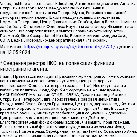
Vistas, Institute of International Education, Антивоенное движение Антальи,
Открытый диалог, Школа международных отношений и
государственной политики им Питера Мунка, Российско-канадский
демократический альянс, Школа международных отношений им
Нормана Патерсона, Центр Гражданских Свобод, Фонд Бориса Немцова
за Свободу, Фонд имени Фридриха Науманна за свободу, Феминистское
антивоенное сопротивление, Комитет независимости Ингушетии,
Прометей, Stop Occupation of Karelia, Вернись живым, Фридом Хаус,
СОТА медиа, Либерально-демократическая Лига Украины
Источник:
https://minjust.gov.ru/ru/documents/7756/
данные
на
13.05.2024
* Сведения реестра НКО, выполняющих функции
иностранного агента:
Лилит, Правозащитная группа Гражданин.Армия.Право, Нижегородский
центр немецкой и европейской культуры, Центр гендерных
исследований, Фонд защиты прав граждан Штаб, Институт права и
публичной политики, Фонд борьбы с коррупцией, Альянс врачей,
НАСИЛИЮ.НЕТ, Мы против СПИДа, СВЕЧА, Гуманитарное действие,
Открытый Петербург, Лига Избирателей, Правовая инициатива,
Гражданский Союз, Хасдей Ерушалаим, Центр поддержки и содействия
развитию средств массовой информации, Горячая Линия, В защиту
прав заключенных, Институт глобализации и социальных движений,
Центр социально-информационных инициатив Действие,
Благотворительный фонд охраны здоровья и защиты прав граждан,
Благотворительный фонд помощи осужденным и их семьям, Фонд
Тольятти, Новое время, Серебряная тайга, Так-Так-Так, Сова, центр Анна,
Проект Апрель, Самарская губерния, Эра здоровья, Мемориал,