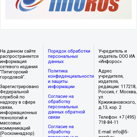
На данном сайте
Порядок обработки
Учредитель и
распространяется
персональных
издатель ООО ИА
информация
данных
«Инфорос».
сетевого издания
Политика
Адрес
"Пятигорский
конфиденциальности
учредителя,
городовой".
и защиты
издателя,
Зарегистрировано
информации
редакции: 117218,
Федеральной
Россия, г. Москва,
Согласие на
службой по
ул.
обработку
надзору в сфере
Кржижановского,
персональных
связи,
д.13, кор. 2
данных обратной
информационных
связи
Телефон: +7 (495)
технологий и
718-84-11
массовых
Согласие на
коммуникаций
обработку
E-mail: info@5-
(Роскомнадзор).