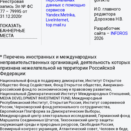
персональных
gorsk.ru
Реестровая
данных с помощью
запись Эл № ФС
И.О. главного
сервисов
77 – 79995 от
редактора
Yandex.Metrika,
31.12.2020г
Дорохова Н.В.
LiveInternet,
top.mail.ru
ПОКАЗАТЬ
Разработчик
БАННЕРНЫЕ
сайта –
INFOROS
МЕСТА
2026
* Перечень иностранных и международных
неправительственных организаций, деятельность которых
признана нежелательной на территории Российской
Федерации:
Национальный фонд в поддержку демократии, Институт Открытое
Общество Фонд Содействия, Фонд Открытое общество, Американо-
российский фонд по экономическому и правовому развитию,
Национальный Демократический Институт Международных Отношений,
MEDIA DEVELOPMENT INVESTMENT FUND, Международный
Республиканский Институт, Открытая Россия, Институт современной
России, Черноморский фонд регионального сотрудничества,
Европейская Платформа за Демократические Выборы,
Международный центр электоральных исследований, Германский фонд
Маршалла Соединенных Штатов, Тихоокеанский центр защиты
окружающей среды и природных ресурсов, Свободная Россия,
Всемирный конгресс украинцев, Атлантический совет, Человек в беде,