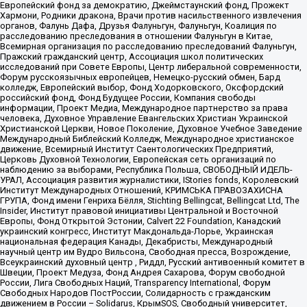
Европейский фонд за демократию, Джеймстаунский фонд, Прожект
Хармони, Родники дракона, Врачи против насильственного извлечения
органов, Фалунь Дафа, Друзья Фалуньгун, Фалуньгун, Коалиция по
расследованию преследования в отношении Фалуньгун в Китае,
Всемирная организация по расследованию преследований Фалуньгун,
Пражский гражданский центр, Ассоциация школ политических
исследований при Совете Европы, Центр либеральной современности,
Форум русскоязычных европейцев, Немецко-русский обмен, Бард
колледж, Европейский выбор, Фонд Ходорковского, Оксфордский
российский фонд, Фонд Будущее России, Компания свободы
информации, Проект Медиа, Международное партнерство за права
человека, Духовное Управление Евангельских Христиан Украинской
Христианской Церкви, Новое Поколение, Духовное Учебное Заведение
Международный Библейский Колледж, Международное христианское
движение, Всемирный Институт Саентологических Предприятий,
Церковь Духовной Технологии, Европейская сеть организаций по
наблюдению за выборами, Республика Польша, СВОБОДНЫЙ ИДЕЛЬ-
УРАЛ, Ассоциация развития журналистики, IStories fonds, Королевский
Институт Международных Отношений, КРИМСЬКА ПРАВОЗАХИСНА
ГРУПА, Фонд имени Генриха Бёлля, Stichting Bellingcat, Bellingcat Ltd, The
Insider, Институт правовой инициативы Центральной и Восточной
Европы, Фонд Открытой Эстонии, Calvert 22 Foundation, Канадский
украинский конгресс, Институт Макдональда-Лорье, Украинская
национальная федерация Канады, Декабристы, Международный
научный центр им Вудро Вильсона, Свободная пресса, Возрождение,
Всеукраинский духовный центр , Риддл, Русский антивоенный комитет в
Швеции, Проект Медуза, Фонд Андрея Сахарова, Форум свободной
России, Лига Свободных Наций, Transparеncy International, Форум
Свободных Народов ПостРоссии, Солидарность с гражданским
движением в России – Solidarus, КрымSOS, Свободный университет,