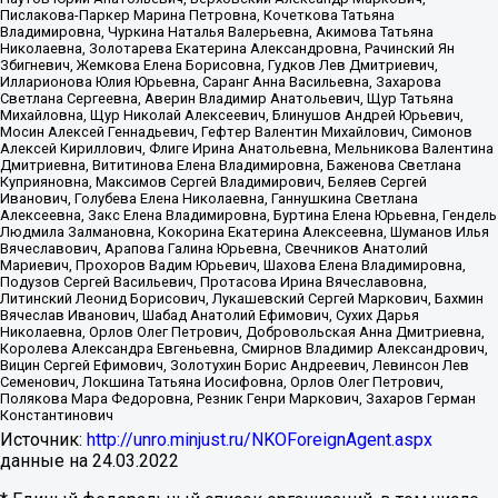
Пислакова-Паркер Марина Петровна, Кочеткова Татьяна
Владимировна, Чуркина Наталья Валерьевна, Акимова Татьяна
Николаевна, Золотарева Екатерина Александровна, Рачинский Ян
Збигневич, Жемкова Елена Борисовна, Гудков Лев Дмитриевич,
Илларионова Юлия Юрьевна, Саранг Анна Васильевна, Захарова
Светлана Сергеевна, Аверин Владимир Анатольевич, Щур Татьяна
Михайловна, Щур Николай Алексеевич, Блинушов Андрей Юрьевич,
Мосин Алексей Геннадьевич, Гефтер Валентин Михайлович, Симонов
Алексей Кириллович, Флиге Ирина Анатольевна, Мельникова Валентина
Дмитриевна, Вититинова Елена Владимировна, Баженова Светлана
Куприяновна, Максимов Сергей Владимирович, Беляев Сергей
Иванович, Голубева Елена Николаевна, Ганнушкина Светлана
Алексеевна, Закс Елена Владимировна, Буртина Елена Юрьевна, Гендель
Людмила Залмановна, Кокорина Екатерина Алексеевна, Шуманов Илья
Вячеславович, Арапова Галина Юрьевна, Свечников Анатолий
Мариевич, Прохоров Вадим Юрьевич, Шахова Елена Владимировна,
Подузов Сергей Васильевич, Протасова Ирина Вячеславовна,
Литинский Леонид Борисович, Лукашевский Сергей Маркович, Бахмин
Вячеслав Иванович, Шабад Анатолий Ефимович, Сухих Дарья
Николаевна, Орлов Олег Петрович, Добровольская Анна Дмитриевна,
Королева Александра Евгеньевна, Смирнов Владимир Александрович,
Вицин Сергей Ефимович, Золотухин Борис Андреевич, Левинсон Лев
Семенович, Локшина Татьяна Иосифовна, Орлов Олег Петрович,
Полякова Мара Федоровна, Резник Генри Маркович, Захаров Герман
Константинович
Источник:
http://unro.minjust.ru/NKOForeignAgent.aspx
данные на
24.03.2022