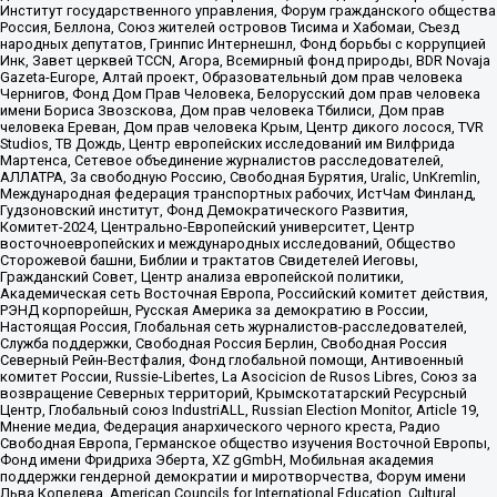
Институт государственного управления, Форум гражданского общества
Россия, Беллона, Союз жителей островов Тисима и Хабомаи, Съезд
народных депутатов, Гринпис Интернешнл, Фонд борьбы с коррупцией
Инк, Завет церквей TCCN, Агора, Всемирный фонд природы, BDR Novaja
Gazeta-Europe, Алтай проект, Образовательный дом прав человека
Чернигов, Фонд Дом Прав Человека, Белорусский дом прав человека
имени Бориса Звозскова, Дом прав человека Тбилиси, Дом прав
человека Ереван, Дом прав человека Крым, Центр дикого лосося, TVR
Studios, ТВ Дождь, Центр европейских исследований им Вилфрида
Мартенса, Сетевое объединение журналистов расследователей,
АЛЛАТРА, За свободную Россию, Свободная Бурятия, Uralic, UnKremlin,
Международная федерация транспортных рабочих, ИстЧам Финланд,
Гудзоновский институт, Фонд Демократического Развития,
Комитет-2024, Центрально-Европейский университет, Центр
восточноевропейских и международных исследований, Общество
Сторожевой башни, Библии и трактатов Свидетелей Иеговы,
Гражданский Совет, Центр анализа европейской политики,
Академическая сеть Восточная Европа, Российский комитет действия,
РЭНД корпорейшн, Русская Америка за демократию в России,
Настоящая Россия, Глобальная сеть журналистов-расследователей,
Служба поддержки, Свободная Россия Берлин, Свободная Россия
Северный Рейн-Вестфалия, Фонд глобальной помощи, Антивоенный
комитет России, Russie-Libertes, La Asocicion de Rusos Libres, Союз за
возвращение Северных территорий, Крымскотатарский Ресурсный
Центр, Глобальный союз IndustriALL, Russian Election Monitor, Article 19,
Мнение медиа, Федерация анархического черного креста, Радио
Свободная Европа, Германское общество изучения Восточной Европы,
Фонд имени Фридриха Эберта, XZ gGmbH, Мобильная академия
поддержки гендерной демократии и миротворчества, Форум имени
Льва Копелева, American Councils for International Education, Cultural