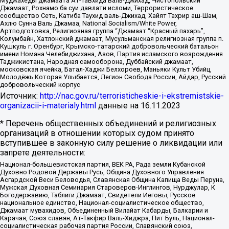
Муджахеды джамаата Ат-Тавхида Валь-Джихад, Чистопольский
Джамаат, Рохнамо ба суи давлати исломи, Террористическое
сообщество Сеть, Катиба Таухид валь-Джихад, Хайят Тахрир аш-Шам,
Ахлю Сунна Валь Джамаа, National Socialism/White Power,
Артподготовка, Религиозная группа “Джамаат “Красный пахарь”,
Колумбайн, Хатлонский джамаат, Мусульманская религиозная группа п.
Кушкуль г. Оренбург, Крымско-татарский добровольческий батальон
имени Номана Челебиджихана, Азов, Партия исламского возрождения
Таджикистана, Народная самооборона, Дуббайский джамаат,
московская ячейка, Батал-Хаджи Белхороев, Маньяки Культ Убийц,
Молодёжь Которая Улыбается, Легион Свобода России, Айдар, Русский
добровольческий корпус
Источник:
http://nac.gov.ru/terroristicheskie-i-ekstremistskie-
organizacii-i-materialy.html
данные на
16.11.2023
* Перечень общественных объединений и религиозных
организаций в отношении которых судом принято
вступившее в законную силу решение о ликвидации или
запрете деятельности:
Национал-большевистская партия, ВЕК РА, Рада земли Кубанской
Духовно Родовой Державы Русь, Община Духовного Управления
Асгардской Веси Беловодья, Славянская Община Капища Веды Перуна,
Мужская Духовная Семинария Староверов-Инглингов, Нурджулар, К
Богодержавию, Таблиги Джамаат, Свидетели Иеговы, Русское
национальное единство, Национал-социалистическое общество,
Джамаат мувахидов, Объединенный Вилайат Кабарды, Балкарии и
Карачая, Союз славян, Ат-Такфир Валь-Хиджра, Пит Буль, Национал-
социалистическая рабочая партия России, Славянский союз,