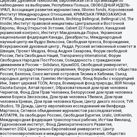
Церковь Духовной Технологии, Европейская сеть организаций по
наблюдению за выборами, Республика Польша, СВОБОДНЫЙ ИДЕЛЬ-
УРАЛ, Ассоциация развития журналистики, IStories fonds, Королевский
Институт Международных Отношений, КРИМСЬКА ПРАВОЗАХИСНА
ГРУПА, Фонд имени Генриха Бёлля, Stichting Bellingcat, Bellingcat Ltd, The
Insider, Институт правовой инициативы Центральной и Восточной
Европы, Фонд Открытой Эстонии, Calvert 22 Foundation, Канадский
украинский конгресс, Институт Макдональда-Лорье, Украинская
национальная федерация Канады, Декабристы, Международный
научный центр им Вудро Вильсона, Свободная пресса, Возрождение,
Всеукраинский духовный центр , Риддл, Русский антивоенный комитет в
Швеции, Проект Медуза, Фонд Андрея Сахарова, Форум свободной
России, Лига Свободных Наций, Transparеncy International, Форум
Свободных Народов ПостРоссии, Солидарность с гражданским
движением в России – Solidarus, КрымSOS, Свободный университет,
Институт государственного управления, Форум гражданского общества
Россия, Беллона, Союз жителей островов Тисима и Хабомаи, Съезд
народных депутатов, Гринпис Интернешнл, Фонд борьбы с коррупцией
Инк, Завет церквей TCCN, Агора, Всемирный фонд природы, BDR Novaja
Gazeta-Europe, Алтай проект, Образовательный дом прав человека
Чернигов, Фонд Дом Прав Человека, Белорусский дом прав человека
имени Бориса Звозскова, Дом прав человека Тбилиси, Дом прав
человека Ереван, Дом прав человека Крым, Центр дикого лосося, TVR
Studios, ТВ Дождь, Центр европейских исследований им Вилфрида
Мартенса, Сетевое объединение журналистов расследователей,
АЛЛАТРА, За свободную Россию, Свободная Бурятия, Uralic, UnKremlin,
Международная федерация транспортных рабочих, ИстЧам Финланд,
Гудзоновский институт, Фонд Демократического Развития,
Комитет-2024, Центрально-Европейский университет, Центр
восточноевропейских и международных исследований, Общество