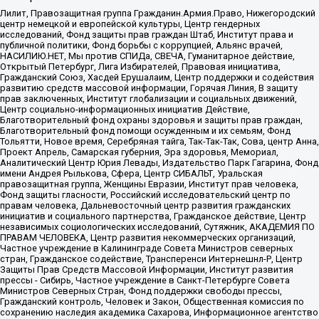
Лилит, Правозащитная группа Гражданин.Армия.Право, Нижегородский
центр немецкой и европейской культуры, Центр гендерных
исследований, Фонд защиты прав граждан Штаб, Институт права и
публичной политики, Фонд борьбы с коррупцией, Альянс врачей,
НАСИЛИЮ.НЕТ, Мы против СПИДа, СВЕЧА, Гуманитарное действие,
Открытый Петербург, Лига Избирателей, Правовая инициатива,
Гражданский Союз, Хасдей Ерушалаим, Центр поддержки и содействия
развитию средств массовой информации, Горячая Линия, В защиту
прав заключенных, Институт глобализации и социальных движений,
Центр социально-информационных инициатив Действие,
Благотворительный фонд охраны здоровья и защиты прав граждан,
Благотворительный фонд помощи осужденным и их семьям, Фонд
Тольятти, Новое время, Серебряная тайга, Так-Так-Так, Сова, центр Анна,
Проект Апрель, Самарская губерния, Эра здоровья, Мемориал,
Аналитический Центр Юрия Левады, Издательство Парк Гагарина, Фонд
имени Андрея Рылькова, Сфера, Центр СИБАЛЬТ, Уральская
правозащитная группа, Женщины Евразии, Институт прав человека,
Фонд защиты гласности, Российский исследовательский центр по
правам человека, Дальневосточный центр развития гражданских
инициатив и социального партнерства, Гражданское действие, Центр
независимых социологических исследований, Сутяжник, АКАДЕМИЯ ПО
ПРАВАМ ЧЕЛОВЕКА, Центр развития некоммерческих организаций,
Частное учреждение в Калининграде Совета Министров северных
стран, Гражданское содействие, Трансперенси Интернешнл-Р, Центр
Защиты Прав Средств Массовой Информации, Институт развития
прессы - Сибирь, Частное учреждение в Санкт-Петербурге Совета
Министров Северных Стран, Фонд поддержки свободы прессы,
Гражданский контроль, Человек и Закон, Общественная комиссия по
сохранению наследия академика Сахарова, Информационное агентство