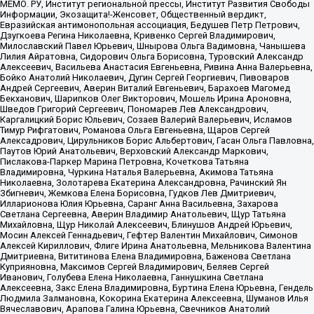
МЕМО. РУ, Институт региональной прессы, Институт Развития Свободы
Информации, Экозащита!-Женсовет, Общественный вердикт,
Евразийская антимонопольная ассоциация, Бедушев Петр Петрович,
Дзугкоева Регина Николаевна, Кривенко Сергей Владимирович,
Милославский Павел Юрьевич, Шнырова Ольга Вадимовна, Чанышева
Лилия Айратовна, Сидорович Ольга Борисовна, Туровский Александр
Алексеевич, Васильева Анастасия Евгеньевна, Ривина Анна Валерьевна,
Бойко Анатолий Николаевич, Дугин Сергей Георгиевич, Пивоваров
Андрей Сергеевич, Аверин Виталий Евгеньевич, Барахоев Магомед
Бекханович, Шарипков Олег Викторович, Мошель Ирина Ароновна,
Шведов Григорий Сергеевич, Пономарев Лев Александрович,
Каргалицкий Борис Юльевич, Созаев Валерий Валерьевич, Исламов
Тимур Рифгатович, Романова Ольга Евгеньевна, Щаров Сергей
Алексадрович, Цирульников Борис Альбертович, Гасан Ольга Павловна,
Паутов Юрий Анатольевич, Верховский Александр Маркович,
Пислакова-Паркер Марина Петровна, Кочеткова Татьяна
Владимировна, Чуркина Наталья Валерьевна, Акимова Татьяна
Николаевна, Золотарева Екатерина Александровна, Рачинский Ян
Збигневич, Жемкова Елена Борисовна, Гудков Лев Дмитриевич,
Илларионова Юлия Юрьевна, Саранг Анна Васильевна, Захарова
Светлана Сергеевна, Аверин Владимир Анатольевич, Щур Татьяна
Михайловна, Щур Николай Алексеевич, Блинушов Андрей Юрьевич,
Мосин Алексей Геннадьевич, Гефтер Валентин Михайлович, Симонов
Алексей Кириллович, Флиге Ирина Анатольевна, Мельникова Валентина
Дмитриевна, Вититинова Елена Владимировна, Баженова Светлана
Куприяновна, Максимов Сергей Владимирович, Беляев Сергей
Иванович, Голубева Елена Николаевна, Ганнушкина Светлана
Алексеевна, Закс Елена Владимировна, Буртина Елена Юрьевна, Гендель
Людмила Залмановна, Кокорина Екатерина Алексеевна, Шуманов Илья
Вячеславович, Арапова Галина Юрьевна, Свечников Анатолий