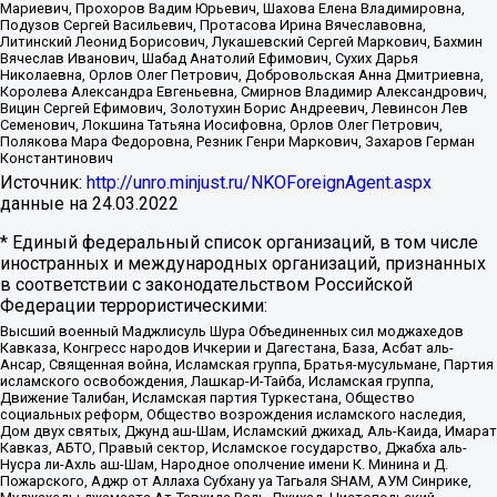
Мариевич, Прохоров Вадим Юрьевич, Шахова Елена Владимировна,
Подузов Сергей Васильевич, Протасова Ирина Вячеславовна,
Литинский Леонид Борисович, Лукашевский Сергей Маркович, Бахмин
Вячеслав Иванович, Шабад Анатолий Ефимович, Сухих Дарья
Николаевна, Орлов Олег Петрович, Добровольская Анна Дмитриевна,
Королева Александра Евгеньевна, Смирнов Владимир Александрович,
Вицин Сергей Ефимович, Золотухин Борис Андреевич, Левинсон Лев
Семенович, Локшина Татьяна Иосифовна, Орлов Олег Петрович,
Полякова Мара Федоровна, Резник Генри Маркович, Захаров Герман
Константинович
Источник:
http://unro.minjust.ru/NKOForeignAgent.aspx
данные на
24.03.2022
* Единый федеральный список организаций, в том числе
иностранных и международных организаций, признанных
в соответствии с законодательством Российской
Федерации террористическими:
Высший военный Маджлисуль Шура Объединенных сил моджахедов
Кавказа, Конгресс народов Ичкерии и Дагестана, База, Асбат аль-
Ансар, Священная война, Исламская группа, Братья-мусульмане, Партия
исламского освобождения, Лашкар-И-Тайба, Исламская группа,
Движение Талибан, Исламская партия Туркестана, Общество
социальных реформ, Общество возрождения исламского наследия,
Дом двух святых, Джунд аш-Шам, Исламский джихад, Аль-Каида, Имарат
Кавказ, АБТО, Правый сектор, Исламское государство, Джабха аль-
Нусра ли-Ахль аш-Шам, Народное ополчение имени К. Минина и Д.
Пожарского, Аджр от Аллаха Субхану уа Тагьаля SHAM, АУМ Синрике,