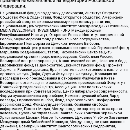
признана нежелательной на территории Российской
Федерации:
Национальный фонд в поддержку демократии, Институт Открытое
Общество Фонд Содействия, Фонд Открытое общество, Американо-
российский фонд по экономическому и правовому развитию,
Национальный Демократический Институт Международных Отношений,
MEDIA DEVELOPMENT INVESTMENT FUND, Международный
Республиканский Институт, Открытая Россия, Институт современной
России, Черноморский фонд регионального сотрудничества,
Европейская Платформа за Демократические Выборы,
Международный центр электоральных исследований, Германский фонд
Маршалла Соединенных Штатов, Тихоокеанский центр защиты
окружающей среды и природных ресурсов, Свободная Россия,
Всемирный конгресс украинцев, Атлантический совет, Человек в беде,
Европейский фонд за демократию, Джеймстаунский фонд, Прожект
Хармони, Родники дракона, Врачи против насильственного извлечения
органов, Фалунь Дафа, Друзья Фалуньгун, Фалуньгун, Коалиция по
расследованию преследования в отношении Фалуньгун в Китае,
Всемирная организация по расследованию преследований Фалуньгун,
Пражский гражданский центр, Ассоциация школ политических
исследований при Совете Европы, Центр либеральной современности,
Форум русскоязычных европейцев, Немецко-русский обмен, Бард
колледж, Европейский выбор, Фонд Ходорковского, Оксфордский
российский фонд, Фонд Будущее России, Компания свободы
информации, Проект Медиа, Международное партнерство за права
человека, Духовное Управление Евангельских Христиан Украинской
Христианской Церкви, Новое Поколение, Духовное Учебное Заведение
Международный Библейский Колледж, Международное христианское
движение, Всемирный Институт Саентологических Предприятий,