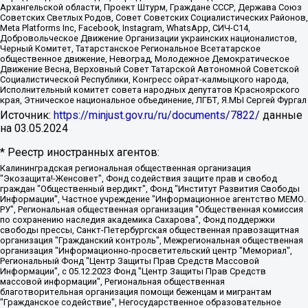
Архангельской области, Проект Штурм, Граждане СССР, Держава Союз
Советских Светлых Родов, Совет Советских Социалистических Районов,
Meta Platforms Inc, Facebook, Instagram, WhatsApp, СИЧ-С14,
Добровольческое Движение Организации украинских националистов,
Черный Комитет, Татарстанское Региональное Всетатарское
общественное движение, Невоград, Молодежное Демократическое
Движение Весна, Верховный Совет Татарской Автономной Советской
Социалистической Республики, Конгресс ойрат-калмыцкого народа,
Исполнительный комитет совета народных депутатов Красноярского
края, Этническое национальное объединение, ЛГБТ, Я.МЫ Сергей Фургал
Источник:
https://minjust.gov.ru/ru/documents/7822/
данные
на
03.05.2024
* Реестр иностранных агентов:
Калининградская региональная общественная организация "Экозащита!-Женсовет", Фонд содействия защите прав и свобод граждан "Общественный вердикт", Фонд "Институт Развития Свободы Информации", Частное учреждение "Информационное агентство МЕМО. РУ", Региональная общественная организация "Общественная комиссия по сохранению наследия академика Сахарова", Фонд поддержки свободы прессы, Санкт-Петербургская общественная правозащитная организация "Гражданский контроль", Межрегиональная общественная организация "Информационно-просветительский центр "Мемориал", Региональный Фонд "Центр Защиты Прав Средств Массовой Информации", с 05.12.2023 Фонд "Центр Защиты Прав Средств массовой информации", Региональная общественная благотворительная организация помощи беженцам и мигрантам "Гражданское содействие", Негосударственное образовательное учреждение дополнительного профессионального образования (повышение квалификации) специалистов "АКАДЕМИЯ ПО ПРАВАМ ЧЕЛОВЕКА", Свердловская региональная общественная организация "Сутяжник", Автономная некоммерческая организация "Центр независимых социологических исследований", Союз общественных объединений "Российский исследовательский центр по правам человека", Региональное общественное учреждение научно-информационный центр "МЕМОРИАЛ", Некоммерческая организация "Фонд защиты гласности", Автономная некоммерческая организация "Институт прав человека", Городская общественная организация "Екатеринбургское общество "МЕМОРИАЛ", Городская общественная организация "Рязанское историко-просветительское и правозащитное общество "Мемориал" (Рязанский Мемориал), Челябинский региональный орган общественной самодеятельности – женское общественное объединение "Женщины Евразии", Челябинский региональный орган общественной самодеятельности "Уральская правозащитная группа", Фонд содействия защите здоровья и социальной справедливости имени Андрея Рылькова, Автономная Некоммерческая Организация "Аналитический Центр Юрия Левады", Автономная некоммерческая организация социальной поддержки населения "Проект Апрель", Региональная общественная организация помощи женщинам и детям, находящимся в кризисной ситуации "Информационно-методический центр "Анна", Фонд содействия развитию массовых коммуникаций и правовому просвещению "Так-так-Так", Фонд содействия устойчивому развитию "Серебряная тайга", Свердловский региональный общественный фонд социальных проектов "Новое время", "Idel.Реалии", Кавказ.Реалии, Крым.Реалии, Телеканал Настоящее Время, Татаро-башкирская служба Радио Свобода (Azatliq Radiosi), Радио Свободная Европа/Радио Свобода (PCE/PC), "Сибирь.Реалии", "Фактограф", Благотворительный фонд помощи осужденным и их семьям, Автономная некоммерческая организация "Институт глобализации и социальных движений", Фонд "В защиту прав заключенных", Частное учреждение "Центр поддержки и содействия развитию средств массовой информации", Пензенский региональный общественный благотворительный фонд "Гражданский союз", "Север.Реалии", Некоммерческая организация Фонд "Правовая инициатива", Общество с ограниченной ответственностью "Радио Свободная Европа/Радио Свобода", Чешское информационное агентство "MEDIUM-ORIENT", Красноярская региональная общественная организация "Мы против СПИДа", Камалягин Денис Николаевич, Маркелов Сергей Евгеньевич, Пономарев Лев Александрович, Савицкая Людмила Алексеевна, Автономная некоммерческая организация "Центр по работе с проблемой насилия "НАСИЛИЮ.НЕТ", Межрегиональный профессиональный союз работников здравоохранения "Альянс врачей", Юридическое лицо, зарегистрированное в Латвийской Республике, SIA "Medusa Project" (регистрационный номер 40103797863, дата регистрации 10.06.2014), Некоммерческая организация "Фонд по борьбе с коррупцией", Автономная некоммерческая организация "Институт права и публичной политики", Баданин Роман Сергеевич, Гликин Максим Александрович, Железнова Мария Михайловна, Лукьянова Юлия Сергеевна, Маетная Елизавета Витальевна, Маняхин Петр Борисович, Чуракова Ольга Владимировна, Ярош Юлия Петровна, Юридическое лицо "The Insider SIA", зарегистрированное в Риге, Латвийская Республика (дата регистрации 26.06.2015), являющееся администратором доменного имени интернет-издания "The Insider SIA", https://theins.ru, Постернак Алексей Евгеньевич, Рубин Михаил Аркадьевич, Анин Роман Александрович, Юридическое лицо Istories fonds, зарегистрированное в Латвийской Республике (регистрационный номер 50008295751, дата регистрации 24.02.2020), Великовский Дмитрий Александрович, Долинина Ирина Николаевна, Мароховская Алеся Алексеевна, Шлейнов Роман Юрьевич, Шмагун Олеся Валентиновна, Общество с ограниченной ответственностью "Альтаир 2021", Общество с ограниченной ответственностью "Вега 2021", Общество с ограниченной ответственностью "Главный редактор 2021", Общество с ограниченной ответственностью "Ромашки монолит", Важенков Артем Валерьевич, Ивановская областная общественная организация "Центр гендерных исследований", Гурман Юрий Альбертович, Медиапроект "ОВД-Инфо", Егоров Владимир Владимирович, Жилинский Владимир Александрович, Общество с ограниченной ответственностью "ЗП", Иванова София Юрьевна, Карезина Инна Павловна, Кильтау Екатерина Викторовна, Петров Алексей Викторович, Пискунов Сергей Евгеньевич, Смирнов Сергей Сергеевич, Тихонов Михаил Сергеевич, Общество с ограниченной ответственностью "ЖУРНАЛИСТ-ИНОСТРАННЫЙ АГЕНТ", Арапова Галина Юрьевна, Вольтская Татьяна Анатольевна, Американская компания "Mason G.E.S. Anonymous Foundation" (США), являющаяся владельцем интернет-издания https://mnews.world/, Компания "Stichting Bellingcat", зарегистрированная в Нидерландах (дата регистрации 11.07.2018), Захаров Андрей Вячеславович, Клепиковская Екатерина Дмитриевна, Общество с ограниченной ответственностью "МЕМО", Перл Роман Александрович, Симонов Евгений Алексеевич, Соловьева Елена Анатольевна, Сотников Даниил Владимирович, Сурначева Елизавета Дмитриевна, Автономная некоммерческая организация по защите прав человека и информированию населения "Якутия – Наше Мнение", Общество с ограниченной ответственностью "Москоу диджитал медиа", с 26.01.2023 Общество с ограниченной ответственностью "Чайка Белые сады", Ветошкина Валерия Валерьевна, Заговора Максим Александрович, Межрегиональное общественное движение "Российская ЛГБТ - сеть", Оленичев Максим Владимирович, Павлов Иван Юрьевич, Скворцова Елена Сергеевна, Общество с ограниченной ответственностью "Как бы инагент", Кочетков Игорь Викторович, Общество с ограниченной ответственностью "Честные выборы", Еланчик Олег Александрович, Общество с ограниченной ответственностью "Нобелевский призыв", Гималова Регина Эмилевна, Григорьев Андрей Валерьевич, Григорьева Алина Александровна, Ассоциация по содействию защите прав призывников, альтернативнослужащих и военнослужащих "Правозащитная группа "Гражданин.Армия.Право", Хисамова Регина Фаритовна, Автономная некоммерческая организация по реализации социально-правовых программ "Лилит", Дальневосточное общественное движение "Маяк", Санкт-Петербургская ЛГБТ-инициативная группа "Выход", Инициативная группа ЛГБТ+ "Реверс", Алексеев Андрей Викторович, Бекбулатова Таисия Львовна, Беляев Иван Михайлович, Владыкина Елена Сергеевна, Гельман Марат Александрович, Никульшина Вероника Юрьевна, Толоконникова Надежда Андреевна, Шендерович Виктор Анатольевич, Общество с ограниченной ответственностью "Данное сообщение", Общество с ограниченной ответственностью Издательский дом "Новая глава", Айнбиндер Александра Александровна, Московский комьюнити-центр для ЛГБТ+инициатив, Благотворительный фонд развития филантропии, Deutsche Welle (Германия, Kurt-Schumacher-Strasse 3, 53113 Bonn), Борзунова Мария Михайловна, Воробьев Виктор Викторович, Голубева Анна Львовна, Константинова Алла Михайловна, Малкова Ирина Владимировна, Мурадов Мурад Абдулгалимович, Осетинская Елизавета Николаевна, Понасенков Евгений Николаевич, Ганапольский Матвей Юрьевич, Киселев Евгений Алексеевич, Борухович Ирина Григорьевна, Дремин Иван Тимофеевич, Дубровский Дмитрий Викторович, Красноярская региональная общественная организация поддержки и развития альтернативных образовательных технологий и межкультурных коммуникаций "ИНТЕРРА", Маяковская Екатерина Алексеевна, Фейгин Марк Захарович, Филимонов Андрей Викторович, Дзугкоева Регина Николаевна, Доброхотов Роман Александрович, Дудь Юрий Александрович, Елкин Сергей Владимирович, Кругликов Кирилл Игоревич, Сабунаева Мария Леонидовна, Семенов Алексей Владимирович, Шаинян Карен Багратович, Шульман Екатерина Михайловна, Асафьев Артур Валерьевич, Вахштайн Виктор Семенович, Венедиктов Алексей Алексеевич, Лушникова Екатерина Евгеньевна, Волков Леонид Михайлович, Невзоров Александр Глебович, Пархоменко Сергей Борисович, Сироткин Ярослав Николаевич, Кара-Мурза Владимир Владимирович, Баранова Наталья Владимировна, Гозман Леонид Яковлевич, Кагарлицкий Борис Юльевич, Климарев Михаил Валерьевич, Милов Владимир Станиславович, Автономная некоммерческая организация Краснодарский центр современного искусства "Типография", Моргенштерн Алишер Тагирович, Соболь Любовь Эдуардовна, Общество с ограниченной ответственностью "ЛИЗА НОРМ", Каспаров Гарри Кимович, Ходорковский Михаил Борисович, Общество с ограниченной ответственностью "Апрельские тезисы", Данилович Ирина Брониславовна, Кашин Олег Владимирович, Петров Николай Владимирович, Пивоваров Алексей Владимирович, Соколов Михаил Владимирович, Цветкова Юлия Владимировна, Чичваркин Евгений Александрович, Комитет против пыток/Команда против пыток, Общество с ограниченной ответственностью "Первый научный", Общество с ограниченной ответственностью "Вертолет и ко", Белоцерковская Вероника Борисовна, Кац Максим Евгеньевич, Лазарева Татьяна Юрьевна, Шаведдинов Руслан Табризович, Яшин Илья Валерьевич, Общество с ограниченной ответственностью "Иноагент ААВ", Алешковский Дмитрий Петрович, Альбац Евгения Марковна, Быков Дмитрий Львович, Галямина Юлия Евгеньевна, Лойко Сергей Леонидович, Мартынов Кирилл Константинович, Медведев Сергей Александрович, Крашенинников Федор Геннадиевич, Гордеева Катерина Вл