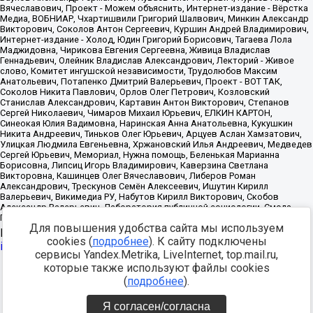
Для повышения удобства сайта мы используем
Источник:
https://minjust.gov.ru/uploaded/files/reestr-
cookies (
подробнее
). К сайту подключены
inostrannyih-agentov-22-03-2024.pdf
данные на
22.03.2024
сервисы Yandex.Metrika, LiveInternet, top.mail.ru,
которые также используют файлы cookies
Разработка -
(
подробнее
).
Я согласен/согласна