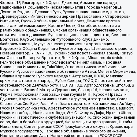
Формат-18, Благородный Орден Дьявола, Армия воли народа,
Национальная Социалистическая Инициатива города Череповца,
Духовно-Родовая Держава Русь, Русское национальное единство,
Древнерусской Инглистической церкви Православных Староверов-
Инглингов, Русский общенациональный союз, Движение против
нелегальной иммиграции, Кровь и Честь, О свободе совести и о
религиозных объединениях, Омская организация общественного
политического движения Русское национальное единство, Северное
Братство, Клуб Болельщиков Футбольного Клуба Динамо,
Файзрахманисты, Мусульманская религиозная организация п.
Боровский, Община Коренного Русского народа Щелковского района,
Правый сектор, УНА - УНСО, Украинская повстанческая армия, Тризуб
им. Степана Бандеры, Братство, Белый Крест, Misanthropic division,
Религиозное объединение последователей инглиизма, Народная
Социальная Инициатива, TulaSkins, Этнополитическое объединение
Русские, Русское национальное объединение Атака, Мечеть Мирмамеда,
Община Коренного Русского народа г. Астрахани, ВОЛЯ, Меджлис
крымскотатарского народа, Рубеж Севера, ТОЙС, О противодействии
экстремистской деятельности, РЕВТАТПОД, Артподготовка, Штольц, В
честь иконы Божией Матери Державная, Сектор 16, Независимость,
Фирма, Молодежная правозащитная группа МПГ, Курсом Правды и
Единения, Каракольская инициативная группа, Автоград Крю, Союз
Славянских Сил Руси, Алля-Аят, Благотворительный пансионат Ак Умут,
Русская республика Русь, Арестантское уголовное единство, Башкорт,
Нация и свобода, Нация и свобода, W.H.С., Фалунь Дафа, Иртыш Ultras,
Русский Патриотический клуб-Новокузнецк/РПК, Сибирский державный
союз, Фонд борьбы с коррупцией, Фонд защиты прав граждан, Штабы
Навального, Совет граждан СССР Прикубанского округа г. Краснодара,
Мужское государство, Народное объединение русского движения,
Народное движение Адат, Народный совет граждан РСФСР СССР