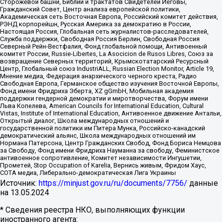
Сторожевой башни, Библии и трактатов Свидетелей Иеговы,
Гражданский Совет, Центр анализа европейской политики,
Академическая сеть Восточная Европа, Российский комитет действия,
РЭНД корпорейшн, Русская Америка за демократию в России,
Настоящая Россия, Глобальная сеть журналистов-расследователей,
Служба поддержки, Свободная Россия Берлин, Свободная Россия
Северный Рейн-Вестфалия, Фонд глобальной помощи, Антивоенный
комитет России, Russie-Libertes, La Asocicion de Rusos Libres, Союз за
возвращение Северных территорий, Крымскотатарский Ресурсный
Центр, Глобальный союз IndustriALL, Russian Election Monitor, Article 19,
Мнение медиа, Федерация анархического черного креста, Радио
Свободная Европа, Германское общество изучения Восточной Европы,
Фонд имени Фридриха Эберта, XZ gGmbH, Мобильная академия
поддержки гендерной демократии и миротворчества, Форум имени
Льва Копелева, American Councils for International Education, Cultural
Vistas, Institute of International Education, Антивоенное движение Антальи,
Открытый диалог, Школа международных отношений и
государственной политики им Питера Мунка, Российско-канадский
демократический альянс, Школа международных отношений им
Нормана Патерсона, Центр Гражданских Свобод, Фонд Бориса Немцова
за Свободу, Фонд имени Фридриха Науманна за свободу, Феминистское
антивоенное сопротивление, Комитет независимости Ингушетии,
Прометей, Stop Occupation of Karelia, Вернись живым, Фридом Хаус,
СОТА медиа, Либерально-демократическая Лига Украины
Источник:
https://minjust.gov.ru/ru/documents/7756/
данные
на
13.05.2024
* Сведения реестра НКО, выполняющих функции
иностранного агента: