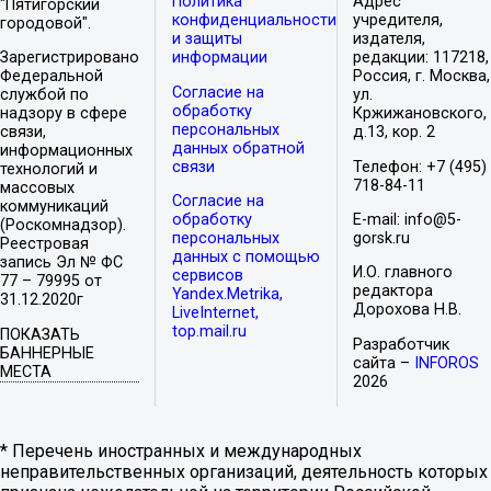
Политика
Адрес
"Пятигорский
конфиденциальности
учредителя,
городовой".
и защиты
издателя,
Зарегистрировано
информации
редакции: 117218,
Федеральной
Россия, г. Москва,
Согласие на
службой по
ул.
обработку
надзору в сфере
Кржижановского,
персональных
связи,
д.13, кор. 2
данных обратной
информационных
связи
Телефон: +7 (495)
технологий и
718-84-11
массовых
Согласие на
коммуникаций
обработку
E-mail: info@5-
(Роскомнадзор).
персональных
gorsk.ru
Реестровая
данных с помощью
запись Эл № ФС
И.О. главного
сервисов
77 – 79995 от
редактора
Yandex.Metrika,
31.12.2020г
Дорохова Н.В.
LiveInternet,
top.mail.ru
ПОКАЗАТЬ
Разработчик
БАННЕРНЫЕ
сайта –
INFOROS
МЕСТА
2026
* Перечень иностранных и международных
неправительственных организаций, деятельность которых