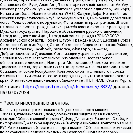
Единения, Каракольская инициативная группа, Автоград Крю, Союз
Славянских Сил Руси, Алля-Аят, Благотворительный пансионат Ак Умут,
Русская республика Русь, Арестантское уголовное единство, Башкорт,
Нация и свобода, Нация и свобода, W.H.С., Фалунь Дафа, Иртыш Ultras,
Русский Патриотический клуб-Новокузнецк/РПК, Сибирский державный
союз, Фонд борьбы с коррупцией, Фонд защиты прав граждан, Штабы
Навального, Совет граждан СССР Прикубанского округа г. Краснодара,
Мужское государство, Народное объединение русского движения,
Народное движение Адат, Народный совет граждан РСФСР СССР
Архангельской области, Проект Штурм, Граждане СССР, Держава Союз
Советских Светлых Родов, Совет Советских Социалистических Районов,
Meta Platforms Inc, Facebook, Instagram, WhatsApp, СИЧ-С14,
Добровольческое Движение Организации украинских националистов,
Черный Комитет, Татарстанское Региональное Всетатарское
общественное движение, Невоград, Молодежное Демократическое
Движение Весна, Верховный Совет Татарской Автономной Советской
Социалистической Республики, Конгресс ойрат-калмыцкого народа,
Исполнительный комитет совета народных депутатов Красноярского
края, Этническое национальное объединение, ЛГБТ, Я.МЫ Сергей Фургал
Источник:
https://minjust.gov.ru/ru/documents/7822/
данные
на
03.05.2024
* Реестр иностранных агентов:
Калининградская региональная общественная организация "Экозащита!-Женсовет", Фонд содействия защите прав и свобод граждан "Общественный вердикт", Фонд "Институт Развития Свободы Информации", Частное учреждение "Информационное агентство МЕМО. РУ", Региональная общественная организация "Общественная комиссия по сохранению наследия академика Сахарова", Фонд поддержки свободы прессы, Санкт-Петербургская общественная правозащитная организация "Гражданский контроль", Межрегиональная общественная организация "Информационно-просветительский центр "Мемориал", Региональный Фонд "Центр Защиты Прав Средств Массовой Информации", с 05.12.2023 Фонд "Центр Защиты Прав Средств массовой информации", Региональная общественная благотворительная организация помощи беженцам и мигрантам "Гражданское содействие", Негосударственное образовательное учреждение дополнительного профессионального образования (повышение квалификации) специалистов "АКАДЕМИЯ ПО ПРАВАМ ЧЕЛОВЕКА", Свердловская региональная общественная организация "Сутяжник", Автономная некоммерческая организация "Центр независимых социологических исследований", Союз общественных объединений "Российский исследовательский центр по правам человека", Региональное общественное учреждение научно-информационный центр "МЕМОРИАЛ", Некоммерческая организация "Фонд защиты гласности", Автономная некоммерческая организация "Институт прав человека", Городская общественная организация "Екатеринбургское общество "МЕМОРИАЛ", Городская общественная организация "Рязанское историко-просветительское и правозащитное общество "Мемориал" (Рязанский Мемориал), Челябинский региональный орган общественной самодеятельности – женское общественное объединение "Женщины Евразии", Челябинский региональный орган общественной самодеятельности "Уральская правозащитная группа", Фонд содействия защите здоровья и социальной справедливости имени Андрея Рылькова, Автономная Некоммерческая Организация "Аналитический Центр Юрия Левады", Автономная некоммерческая организация социальной поддержки населения "Проект Апрель", Региональная общественная организация помощи женщинам и детям, находящимся в кризисной ситуации "Информационно-методический центр "Анна", Фонд содействия развитию массовых коммуникаций и правовому просвещению "Так-так-Так", Фонд содействия устойчивому развитию "Серебряная тайга", Свердловский региональный общественный фонд социальных проектов "Новое время", "Idel.Реалии", Кавказ.Реалии, Крым.Реалии, Телеканал Настоящее Время, Татаро-башкирская служба Радио Свобода (Azatliq Radiosi), Радио Свободная Европа/Радио Свобода (PCE/PC), "Сибирь.Реалии", "Фактограф", Благотворительный фонд помощи осужденным и их семьям, Автономная некоммерческая организация "Институт глобализации и социальных движений", Фонд "В защиту прав заключенных", Частное учреждение "Центр поддержки и содействия развитию средств массовой информации", Пензенский региональный общественный благотворительный фонд "Гражданский союз", "Север.Реалии", Некоммерческая организация Фонд "Правовая инициатива", Общество с ограниченной ответственностью "Радио Свободная Европа/Радио Свобода", Чешское информационное агентство "MEDIUM-ORIENT", Красноярская региональная общественная организация "Мы против СПИДа", Камалягин Денис Николаевич, Маркелов Сергей Евгеньевич, Пономарев Лев Александрович, Савицкая Людмила Алексеевна, Автономная некоммерческая организация "Центр по работе с проблемой насилия "НАСИЛИЮ.НЕТ", Межрегиональный профессиональный союз работников здравоохранения "Альянс врачей", Юридическое лицо, зарегистрированное в Латвийской Республике, SIA "Medusa Project" (регистрационный номер 40103797863, дата регистрации 10.06.2014), Некоммерческая организация "Фонд по борьбе с коррупцией", Автономная некоммерческая организация "Институт права и публичной политики", Баданин Роман Сергеевич, Гликин Максим Александрович, Железнова Мария Михайловна, Лукьянова Юлия Сергеевна, Маетная Елизавета Витальевна, Маняхин Петр Борисович, Чуракова Ольга Владимировна, Ярош Юлия Петровна, Юридическое лицо "The Insider SIA", зарегистрированное в Риге, Латвийская Республика (дата регистрации 26.06.2015), являющееся администратором доменного имени интернет-издания "The Insider SIA", https://theins.ru, Постернак Алексей Евгеньевич, Рубин Михаил Аркадьевич, Анин Роман Александрович, Юридическое лицо Istories fonds, зарегистрированное в Латвийской Республике (регистрационный номер 50008295751, дата регистрации 24.02.2020), Великовский Дмитрий Александрович, Долинина Ирина Николаевна, Мароховская Алеся Алексеевна, Шлейнов Роман Юрьевич, Шмагун Олеся Валентиновна, Общество с ограниченной ответственностью "Альтаир 2021", Общество с ограниченной ответственностью "Вега 2021", Общество с ограниченной ответственностью "Главный редактор 2021", Общество с ограниченной ответственностью "Ромашки монолит", Важенков Артем Валерьевич, Ивановская областная общественная организация "Центр гендерных исследований", Гурман Юрий Альбертович, Медиапроект "ОВД-Инфо", Егоров Владимир Владимирович, Жилинский Владимир Александрович, Общество с ограниченной ответственностью "ЗП", Иванова София Юрьевна, Карезина Инна Павловна, Кильтау Екатерина Викторовна, Петров Алексей Викторович, Пискунов Сергей Евгеньевич, Смирнов Сергей Сергеевич, Тихонов Михаил Сергеевич, Общество с ограниченной ответственностью "ЖУРНАЛИСТ-ИНОСТРАННЫЙ АГЕНТ", Арапова Галина Юрьевна, Вольтская Татьяна Анатольевна, Американская компания "Mason G.E.S. Anonymous Foundation" (США), являющаяся владельцем интернет-издания https://mnews.world/, Компания "Stichting Bellingcat", зарегистрированная в Нидерландах (дата регистрации 11.07.2018), Захаров Андрей Вячеславович, Клепиковская Екатерина Дмитриевна, Общество с ограниченной ответственностью "МЕМО", Перл Роман Александрович, Симонов Евгений Алексеевич, Соловьева Елена Анатольевна, Сотников Даниил Владимирович, Сурначева Елизавета Дмитриевна, Автономная некоммерческая организация по защите прав человека и информированию населения "Якутия – Наше Мнение", Общество с ограниченной ответственностью "Москоу диджитал медиа", с 26.01.2023 Общество с ограниченной ответственностью "Чайка Белые сады", Ветошкина Валерия Валерьевна, Заговора Максим Александрович, Межрегиональное общественное движение "Российская ЛГБТ - сеть", Оленичев Максим Владимирович, Павлов Иван Юрьевич, Скворцова Елена Сергеевна, Общество с ограниченной ответственностью "Как бы инагент", Кочетков Игорь Викторович, Общество с ограниченной ответственностью "Честные выборы", Еланчик Олег Александрович, Общество с ограниченной ответственностью "Нобелевский призыв", Гималова Регина Эмилевна, Григорьев Андрей Валерьевич, Григорьева Алина Александровна, Ассоциация по содействию защите прав призывников, альтернативнослужащих и военнослужащих "Правозащитная группа "Гражданин.Армия.Право", Хисамова Регина Фаритовна, Автономная некоммерческая организация по реализации социально-правовых программ "Лилит", Дальневосточное общественное движение "Маяк", Санкт-Петербургская ЛГБТ-инициативная группа "Выход", Инициативная группа ЛГБТ+ "Реверс", Алексеев Андрей Викторович, Бекбулатова Таисия Львовна, Беляев Иван Михайлович, Владыкина Елена Сергеевна, Гельман Марат Александрович, Никульшина Вероника Юрьевна, Толоконникова Надежда Андреевна, Шендерович Виктор Анатольевич, Общество с ограниченной ответственностью "Данное сообщение", Общество с ограниченной ответственностью Издательский дом "Новая глава", Айнбиндер Александра Александровна, Московский комьюнити-центр для ЛГБТ+инициатив, Благотворительный фонд развития филантропии, Deutsche Welle (Германия, Kurt-Schumacher-Strasse 3, 53113 Bonn), Борзунова Мария Михайловна, Воробьев Виктор Викторович, Голубева Анна Львовна, Константинова Алла Михайловна, Малкова Ирина Владимировна, Мурадов Мурад Абдулгалимович, Осетинская Елизавета Николаевна, Понасенков Евгений Николаевич, Ганапольский Матвей Юрьевич, Киселев Евгений Алексеевич, Борухович Ирина Григорьевна, Дремин Иван Тимофеевич, Дубровский Дмитрий Викторович, Красноярская региональная общественная организация поддержки и развития альтернативных образовательных технологий и межкультурных коммуникаций "ИНТЕРРА", Маяковская Екатерина Алексеевна, Фейгин Марк Захарович, Филимонов Андрей Викторович, Дзугкоева Регина Николаевна, Доброхотов Роман Александрович, Дудь Юрий Александрович, Елкин Сергей Владимирович, Кругликов Кирилл Игоревич, Сабунаева Мария Леонидовна, Семенов Алексей Владимирович, Шаинян Карен Багратович, Шульман Екатерина Михайловна, Асафьев Артур Валерьевич, Вахштайн Виктор Семенович, Венедиктов Алексей Алексеевич, Лушникова Екатерина Евгеньевна, Волков Леонид Михайлович, Невзоров Александр Глебович, Пархоменко Сергей Борисович, Сироткин Ярослав Николаевич, Кара-Мурза Владимир Владимирович, Баранова Наталья Владимировна, Гозман Леонид Яковлевич, Кагарлицкий Борис Юльевич, Климарев Михаил Валерьевич, Милов Владимир Станиславович, Автономная некоммерческая организация Краснодарский центр современного искусства "Типография", Моргенштерн Алишер Тагирович, Соболь Любовь Эдуардовна, Общество с ограниченной ответственностью "ЛИЗА НОРМ", Каспаров Гарри Кимович, Ходорковский Михаил Борисович, Общество с ограниченной ответственностью "Апрельские тезисы", Данилович Ирина Брониславовна, Кашин Олег Владимирович, Петров Николай Владимирович, Пивоваров Алексей Владимирович, Соколов Михаил Владимирович, Цветкова Юлия Владимировна, Чичваркин Евгений Александрович, Комитет против пыток/Команда против пыток, Общество с ограниченной ответственностью "Первый научный", Общество с ограниченной ответственностью "Вертолет и ко", Белоцерковская Вероника Борисовна, Кац Максим Евгеньевич, Лазарева Татьяна Юрьевна, Шаведдинов Руслан Табризович, Яшин Илья Валерьевич, Общество с ограниченной ответственностью "Иноагент ААВ", Алешковский Дмитрий Петрович, Альбац Евгения Марковна, Быков Дмитрий Львович, Галямина Юлия Евгеньевна, Лойко Сергей Леонидович, Мартынов Кирилл Константинович, Медведев Сергей Александрович, Крашенинников Федор Геннадиевич, Гордеева Катерина Вл