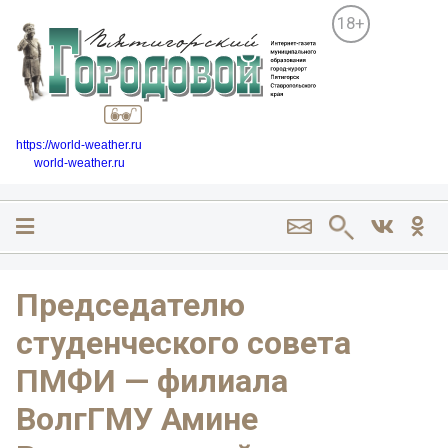
18+
https://world-weather.ru
world-weather.ru
Председателю
студенческого совета
ПМФИ — филиала
ВолгГМУ Амине