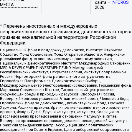
сайта –
INFOROS
МЕСТА
2026
* Перечень иностранных и международных
неправительственных организаций, деятельность которых
признана нежелательной на территории Российской
Федерации:
Национальный фонд в поддержку демократии, Институт Открытое
Общество Фонд Содействия, Фонд Открытое общество, Американо-
российский фонд по экономическому и правовому развитию,
Национальный Демократический Институт Международных Отношений,
MEDIA DEVELOPMENT INVESTMENT FUND, Международный
Республиканский Институт, Открытая Россия, Институт современной
России, Черноморский фонд регионального сотрудничества,
Европейская Платформа за Демократические Выборы,
Международный центр электоральных исследований, Германский фонд
Маршалла Соединенных Штатов, Тихоокеанский центр защиты
окружающей среды и природных ресурсов, Свободная Россия,
Всемирный конгресс украинцев, Атлантический совет, Человек в беде,
Европейский фонд за демократию, Джеймстаунский фонд, Прожект
Хармони, Родники дракона, Врачи против насильственного извлечения
органов, Фалунь Дафа, Друзья Фалуньгун, Фалуньгун, Коалиция по
расследованию преследования в отношении Фалуньгун в Китае,
Всемирная организация по расследованию преследований Фалуньгун,
Пражский гражданский центр, Ассоциация школ политических
исследований при Совете Европы, Центр либеральной современности,