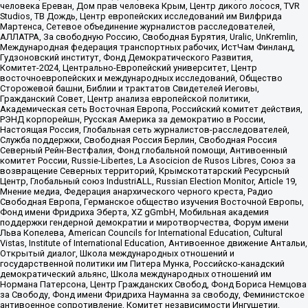
человека Ереван, Дом прав человека Крым, Центр дикого лосося, TVR
Studios, ТВ Дождь, Центр европейских исследований им Вилфрида
Мартенса, Сетевое объединение журналистов расследователей,
АЛЛАТРА, За свободную Россию, Свободная Бурятия, Uralic, UnKremlin,
Международная федерация транспортных рабочих, ИстЧам Финланд,
Гудзоновский институт, Фонд Демократического Развития,
Комитет-2024, Центрально-Европейский университет, Центр
восточноевропейских и международных исследований, Общество
Сторожевой башни, Библии и трактатов Свидетелей Иеговы,
Гражданский Совет, Центр анализа европейской политики,
Академическая сеть Восточная Европа, Российский комитет действия,
РЭНД корпорейшн, Русская Америка за демократию в России,
Настоящая Россия, Глобальная сеть журналистов-расследователей,
Служба поддержки, Свободная Россия Берлин, Свободная Россия
Северный Рейн-Вестфалия, Фонд глобальной помощи, Антивоенный
комитет России, Russie-Libertes, La Asocicion de Rusos Libres, Союз за
возвращение Северных территорий, Крымскотатарский Ресурсный
Центр, Глобальный союз IndustriALL, Russian Election Monitor, Article 19,
Мнение медиа, Федерация анархического черного креста, Радио
Свободная Европа, Германское общество изучения Восточной Европы,
Фонд имени Фридриха Эберта, XZ gGmbH, Мобильная академия
поддержки гендерной демократии и миротворчества, Форум имени
Льва Копелева, American Councils for International Education, Cultural
Vistas, Institute of International Education, Антивоенное движение Антальи,
Открытый диалог, Школа международных отношений и
государственной политики им Питера Мунка, Российско-канадский
демократический альянс, Школа международных отношений им
Нормана Патерсона, Центр Гражданских Свобод, Фонд Бориса Немцова
за Свободу, Фонд имени Фридриха Науманна за свободу, Феминистское
антивоенное сопротивление, Комитет независимости Ингушетии,