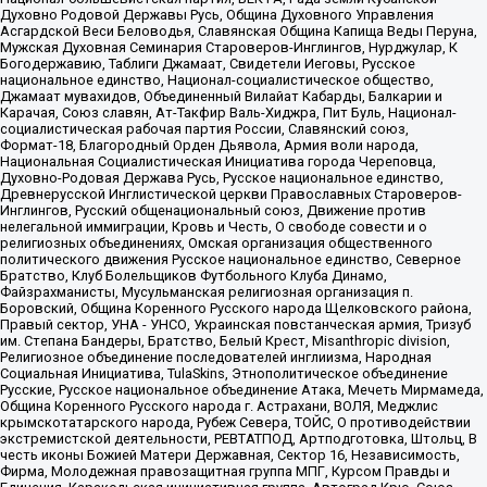
Духовно Родовой Державы Русь, Община Духовного Управления
Асгардской Веси Беловодья, Славянская Община Капища Веды Перуна,
Мужская Духовная Семинария Староверов-Инглингов, Нурджулар, К
Богодержавию, Таблиги Джамаат, Свидетели Иеговы, Русское
национальное единство, Национал-социалистическое общество,
Джамаат мувахидов, Объединенный Вилайат Кабарды, Балкарии и
Карачая, Союз славян, Ат-Такфир Валь-Хиджра, Пит Буль, Национал-
социалистическая рабочая партия России, Славянский союз,
Формат-18, Благородный Орден Дьявола, Армия воли народа,
Национальная Социалистическая Инициатива города Череповца,
Духовно-Родовая Держава Русь, Русское национальное единство,
Древнерусской Инглистической церкви Православных Староверов-
Инглингов, Русский общенациональный союз, Движение против
нелегальной иммиграции, Кровь и Честь, О свободе совести и о
религиозных объединениях, Омская организация общественного
политического движения Русское национальное единство, Северное
Братство, Клуб Болельщиков Футбольного Клуба Динамо,
Файзрахманисты, Мусульманская религиозная организация п.
Боровский, Община Коренного Русского народа Щелковского района,
Правый сектор, УНА - УНСО, Украинская повстанческая армия, Тризуб
им. Степана Бандеры, Братство, Белый Крест, Misanthropic division,
Религиозное объединение последователей инглиизма, Народная
Социальная Инициатива, TulaSkins, Этнополитическое объединение
Русские, Русское национальное объединение Атака, Мечеть Мирмамеда,
Община Коренного Русского народа г. Астрахани, ВОЛЯ, Меджлис
крымскотатарского народа, Рубеж Севера, ТОЙС, О противодействии
экстремистской деятельности, РЕВТАТПОД, Артподготовка, Штольц, В
честь иконы Божией Матери Державная, Сектор 16, Независимость,
Фирма, Молодежная правозащитная группа МПГ, Курсом Правды и