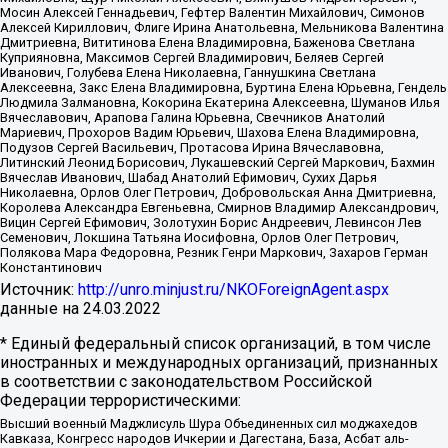
Мосин Алексей Геннадьевич, Гефтер Валентин Михайлович, Симонов
Алексей Кириллович, Флиге Ирина Анатольевна, Мельникова Валентина
Дмитриевна, Вититинова Елена Владимировна, Баженова Светлана
Куприяновна, Максимов Сергей Владимирович, Беляев Сергей
Иванович, Голубева Елена Николаевна, Ганнушкина Светлана
Алексеевна, Закс Елена Владимировна, Буртина Елена Юрьевна, Гендель
Людмила Залмановна, Кокорина Екатерина Алексеевна, Шуманов Илья
Вячеславович, Арапова Галина Юрьевна, Свечников Анатолий
Мариевич, Прохоров Вадим Юрьевич, Шахова Елена Владимировна,
Подузов Сергей Васильевич, Протасова Ирина Вячеславовна,
Литинский Леонид Борисович, Лукашевский Сергей Маркович, Бахмин
Вячеслав Иванович, Шабад Анатолий Ефимович, Сухих Дарья
Николаевна, Орлов Олег Петрович, Добровольская Анна Дмитриевна,
Королева Александра Евгеньевна, Смирнов Владимир Александрович,
Вицин Сергей Ефимович, Золотухин Борис Андреевич, Левинсон Лев
Семенович, Локшина Татьяна Иосифовна, Орлов Олег Петрович,
Полякова Мара Федоровна, Резник Генри Маркович, Захаров Герман
Константинович
Источник:
http://unro.minjust.ru/NKOForeignAgent.aspx
данные на
24.03.2022
* Единый федеральный список организаций, в том числе
иностранных и международных организаций, признанных
в соответствии с законодательством Российской
Федерации террористическими:
Высший военный Маджлисуль Шура Объединенных сил моджахедов
Кавказа, Конгресс народов Ичкерии и Дагестана, База, Асбат аль-