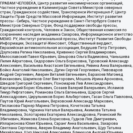
ПРАВАМ ЧЕЛОВЕКА, Центр развития некоммерческих организаций,
Частное учреждение в Калининграде Совета Министров северных
стран, Гражданское содействие, Трансперенси Интернешнл-Р, Центр
Защиты Прав Средств Массовой Информации, Институт развития
прессы - Сибирь, Частное учреждение в Санкт-Петербурге Совета
Министров Северных Стран, Фонд поддержки свободы прессы,
Гражданский контроль, Человек и Закон, Общественная комиссия по
сохранению наследия академика Сахарова, Информационное агентство
МЕМО. РУ, Институт региональной прессы, Институт Развития Свободы
Информации, Экозащита!-Женсовет, Общественный вердикт,
Евразийская антимонопольная ассоциация, Бедушев Петр Петрович,
Дзугкоева Регина Николаевна, Кривенко Сергей Владимирович,
Милославский Павел Юрьевич, Шнырова Ольга Вадимовна, Чанышева
Лилия Айратовна, Сидорович Ольга Борисовна, Туровский Александр
Алексеевич, Васильева Анастасия Евгеньевна, Ривина Анна Валерьевна,
Бойко Анатолий Николаевич, Дугин Сергей Георгиевич, Пивоваров
Андрей Сергеевич, Аверин Виталий Евгеньевич, Барахоев Магомед
Бекханович, Шарипков Олег Викторович, Мошель Ирина Ароновна,
Шведов Григорий Сергеевич, Пономарев Лев Александрович,
Каргалицкий Борис Юльевич, Созаев Валерий Валерьевич, Исламов
Тимур Рифгатович, Романова Ольга Евгеньевна, Щаров Сергей
Алексадрович, Цирульников Борис Альбертович, Гасан Ольга Павловна,
Паутов Юрий Анатольевич, Верховский Александр Маркович,
Пислакова-Паркер Марина Петровна, Кочеткова Татьяна
Владимировна, Чуркина Наталья Валерьевна, Акимова Татьяна
Николаевна, Золотарева Екатерина Александровна, Рачинский Ян
Збигневич, Жемкова Елена Борисовна, Гудков Лев Дмитриевич,
Илларионова Юлия Юрьевна, Саранг Анна Васильевна, Захарова
Светлана Сергеевна, Аверин Владимир Анатольевич, Щур Татьяна
Михайловна, Щур Николай Алексеевич, Блинушов Андрей Юрьевич,