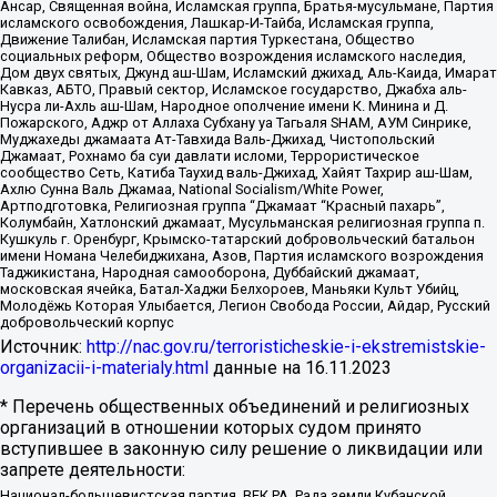
Ансар, Священная война, Исламская группа, Братья-мусульмане, Партия
исламского освобождения, Лашкар-И-Тайба, Исламская группа,
Движение Талибан, Исламская партия Туркестана, Общество
социальных реформ, Общество возрождения исламского наследия,
Дом двух святых, Джунд аш-Шам, Исламский джихад, Аль-Каида, Имарат
Кавказ, АБТО, Правый сектор, Исламское государство, Джабха аль-
Нусра ли-Ахль аш-Шам, Народное ополчение имени К. Минина и Д.
Пожарского, Аджр от Аллаха Субхану уа Тагьаля SHAM, АУМ Синрике,
Муджахеды джамаата Ат-Тавхида Валь-Джихад, Чистопольский
Джамаат, Рохнамо ба суи давлати исломи, Террористическое
сообщество Сеть, Катиба Таухид валь-Джихад, Хайят Тахрир аш-Шам,
Ахлю Сунна Валь Джамаа, National Socialism/White Power,
Артподготовка, Религиозная группа “Джамаат “Красный пахарь”,
Колумбайн, Хатлонский джамаат, Мусульманская религиозная группа п.
Кушкуль г. Оренбург, Крымско-татарский добровольческий батальон
имени Номана Челебиджихана, Азов, Партия исламского возрождения
Таджикистана, Народная самооборона, Дуббайский джамаат,
московская ячейка, Батал-Хаджи Белхороев, Маньяки Культ Убийц,
Молодёжь Которая Улыбается, Легион Свобода России, Айдар, Русский
добровольческий корпус
Источник:
http://nac.gov.ru/terroristicheskie-i-ekstremistskie-
organizacii-i-materialy.html
данные на
16.11.2023
* Перечень общественных объединений и религиозных
организаций в отношении которых судом принято
вступившее в законную силу решение о ликвидации или
запрете деятельности:
Национал-большевистская партия, ВЕК РА, Рада земли Кубанской