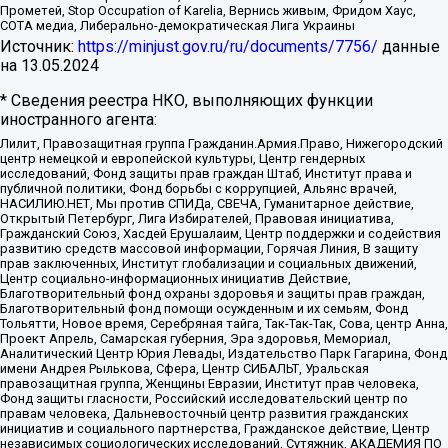
Прометей, Stop Occupation of Karelia, Вернись живым, Фридом Хаус,
СОТА медиа, Либерально-демократическая Лига Украины
Источник:
https://minjust.gov.ru/ru/documents/7756/
данные
на
13.05.2024
* Сведения реестра НКО, выполняющих функции
иностранного агента:
Лилит, Правозащитная группа Гражданин.Армия.Право, Нижегородский
центр немецкой и европейской культуры, Центр гендерных
исследований, Фонд защиты прав граждан Штаб, Институт права и
публичной политики, Фонд борьбы с коррупцией, Альянс врачей,
НАСИЛИЮ.НЕТ, Мы против СПИДа, СВЕЧА, Гуманитарное действие,
Открытый Петербург, Лига Избирателей, Правовая инициатива,
Гражданский Союз, Хасдей Ерушалаим, Центр поддержки и содействия
развитию средств массовой информации, Горячая Линия, В защиту
прав заключенных, Институт глобализации и социальных движений,
Центр социально-информационных инициатив Действие,
Благотворительный фонд охраны здоровья и защиты прав граждан,
Благотворительный фонд помощи осужденным и их семьям, Фонд
Тольятти, Новое время, Серебряная тайга, Так-Так-Так, Сова, центр Анна,
Проект Апрель, Самарская губерния, Эра здоровья, Мемориал,
Аналитический Центр Юрия Левады, Издательство Парк Гагарина, Фонд
имени Андрея Рылькова, Сфера, Центр СИБАЛЬТ, Уральская
правозащитная группа, Женщины Евразии, Институт прав человека,
Фонд защиты гласности, Российский исследовательский центр по
правам человека, Дальневосточный центр развития гражданских
инициатив и социального партнерства, Гражданское действие, Центр
независимых социологических исследований, Сутяжник, АКАДЕМИЯ ПО