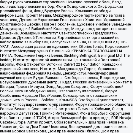
Форум русскоязычных европейцев, Немецко-русский обмен, Бард
колледж, Европейский выбор, Фонд Ходорковского, Оксфордский
российский фонд, Фонд Будущее России, Компания свободы
информации, Проект Медиа, Международное партнерство за права
человека, Духовное Управление Евангельских Христиан Украинской
Христианской Церкви, Новое Поколение, Духовное Учебное Заведение
Международный Библейский Колледж, Международное христианское
движение, Всемирный Институт Саентологических Предприятий,
Церковь Духовной Технологии, Европейская сеть организаций по
наблюдению за выборами, Республика Польша, СВОБОДНЫЙ ИДЕЛЬ-
УРАЛ, Ассоциация развития журналистики, IStories fonds, Королевский
Институт Международных Отношений, КРИМСЬКА ПРАВОЗАХИСНА
ГРУПА, Фонд имени Генриха Бёлля, Stichting Bellingcat, Bellingcat Ltd, The
Insider, Институт правовой инициативы Центральной и Восточной
Европы, Фонд Открытой Эстонии, Calvert 22 Foundation, Канадский
украинский конгресс, Институт Макдональда-Лорье, Украинская
национальная федерация Канады, Декабристы, Международный
научный центр им Вудро Вильсона, Свободная пресса, Возрождение,
Всеукраинский духовный центр , Риддл, Русский антивоенный комитет в
Швеции, Проект Медуза, Фонд Андрея Сахарова, Форум свободной
России, Лига Свободных Наций, Transparеncy International, Форум
Свободных Народов ПостРоссии, Солидарность с гражданским
движением в России – Solidarus, КрымSOS, Свободный университет,
Институт государственного управления, Форум гражданского общества
Россия, Беллона, Союз жителей островов Тисима и Хабомаи, Съезд
народных депутатов, Гринпис Интернешнл, Фонд борьбы с коррупцией
Инк, Завет церквей TCCN, Агора, Всемирный фонд природы, BDR Novaja
Gazeta-Europe, Алтай проект, Образовательный дом прав человека
Чернигов, Фонд Дом Прав Человека, Белорусский дом прав человека
имени Бориса Звозскова, Дом прав человека Тбилиси, Дом прав