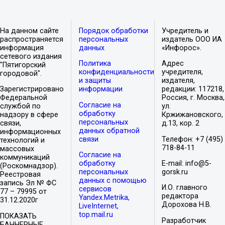
На данном сайте
Порядок обработки
Учредитель и
распространяется
персональных
издатель ООО ИА
информация
данных
«Инфорос».
сетевого издания
Политика
Адрес
"Пятигорский
конфиденциальности
учредителя,
городовой".
и защиты
издателя,
Зарегистрировано
информации
редакции: 117218,
Федеральной
Россия, г. Москва,
Согласие на
службой по
ул.
обработку
надзору в сфере
Кржижановского,
персональных
связи,
д.13, кор. 2
данных обратной
информационных
связи
Телефон: +7 (495)
технологий и
718-84-11
массовых
Согласие на
коммуникаций
обработку
E-mail: info@5-
(Роскомнадзор).
персональных
gorsk.ru
Реестровая
данных с помощью
запись Эл № ФС
И.О. главного
сервисов
77 – 79995 от
редактора
Yandex.Metrika,
31.12.2020г
Дорохова Н.В.
LiveInternet,
top.mail.ru
ПОКАЗАТЬ
Разработчик
БАННЕРНЫЕ