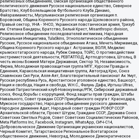
религиозных объединениях, Омская организация общественного
политического движения Русское национальное единство, Северное
Братство, Клуб Болельщиков Футбольного Клуба Динамо,
Файзрахманисты, Мусульманская религиозная организация п.
Боровский, Община Коренного Русского народа Щелковского района,
Правый сектор, УНА - УНСО, Украинская повстанческая армия, Тризуб
им. Степана Бандеры, Братство, Белый Крест, Misanthropic division,
Религиозное объединение последователей инглиизма, Народная
Социальная Инициатива, TulaSkins, Этнополитическое объединение
Русские, Русское национальное объединение Атака, Мечеть Мирмамеда,
Община Коренного Русского народа г. Астрахани, ВОЛЯ, Меджлис
крымскотатарского народа, Рубеж Севера, ТОЙС, О противодействии
экстремистской деятельности, РЕВТАТПОД, Артподготовка, Штольц, В
честь иконы Божией Матери Державная, Сектор 16, Независимость,
Фирма, Молодежная правозащитная группа МПГ, Курсом Правды и
Единения, Каракольская инициативная группа, Автоград Крю, Союз
Славянских Сил Руси, Алля-Аят, Благотворительный пансионат Ак Умут,
Русская республика Русь, Арестантское уголовное единство, Башкорт,
Нация и свобода, Нация и свобода, W.H.С., Фалунь Дафа, Иртыш Ultras,
Русский Патриотический клуб-Новокузнецк/РПК, Сибирский державный
союз, Фонд борьбы с коррупцией, Фонд защиты прав граждан, Штабы
Навального, Совет граждан СССР Прикубанского округа г. Краснодара,
Мужское государство, Народное объединение русского движения,
Народное движение Адат, Народный совет граждан РСФСР СССР
Архангельской области, Проект Штурм, Граждане СССР, Держава Союз
Советских Светлых Родов, Совет Советских Социалистических Районов,
Meta Platforms Inc, Facebook, Instagram, WhatsApp, СИЧ-С14,
Добровольческое Движение Организации украинских националистов,
Черный Комитет, Татарстанское Региональное Всетатарское
общественное движение, Невоград, Молодежное Демократическое