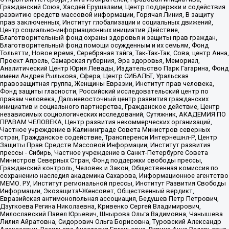
Гражданский Союз, Хасдей Ерушалаим, Центр поддержки и содействия
развитию средств массовой информации, Горячая Линия, В защиту
прав заключенных, Институт глобализации и социальных движений,
Центр социально-информационных инициатив Действие,
Благотворительный фонд охраны здоровья и защиты прав граждан,
Благотворительный фонд помощи осужденным и их семьям, Фонд
Тольятти, Новое время, Серебряная тайга, Так-Так-Так, Сова, центр Анна,
Проект Апрель, Самарская губерния, Эра здоровья, Мемориал,
Аналитический Центр Юрия Левады, Издательство Парк Гагарина, Фонд
имени Андрея Рылькова, Сфера, Центр СИБАЛЬТ, Уральская
правозащитная группа, Женщины Евразии, Институт прав человека,
Фонд защиты гласности, Российский исследовательский центр по
правам человека, Дальневосточный центр развития гражданских
инициатив и социального партнерства, Гражданское действие, Центр
независимых социологических исследований, Сутяжник, АКАДЕМИЯ ПО
ПРАВАМ ЧЕЛОВЕКА, Центр развития некоммерческих организаций,
Частное учреждение в Калининграде Совета Министров северных
стран, Гражданское содействие, Трансперенси Интернешнл-Р, Центр
Защиты Прав Средств Массовой Информации, Институт развития
прессы - Сибирь, Частное учреждение в Санкт-Петербурге Совета
Министров Северных Стран, Фонд поддержки свободы прессы,
Гражданский контроль, Человек и Закон, Общественная комиссия по
сохранению наследия академика Сахарова, Информационное агентство
МЕМО. РУ, Институт региональной прессы, Институт Развития Свободы
Информации, Экозащита!-Женсовет, Общественный вердикт,
Евразийская антимонопольная ассоциация, Бедушев Петр Петрович,
Дзугкоева Регина Николаевна, Кривенко Сергей Владимирович,
Милославский Павел Юрьевич, Шнырова Ольга Вадимовна, Чанышева
Лилия Айратовна, Сидорович Ольга Борисовна, Туровский Александр