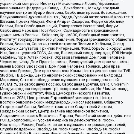
украинский конгресс, Институт Макдональда-Лорье, Украинская
национальная федерация Канады, Декабристы, Международный
научный центр им Вудро Вильсона, Свободная пресса, Возрождение,
Всеукраинский духовный центр , Риддл, Русский антивоенный комитет в
Швеции, Проект Медуза, Фонд Андрея Сахарова, Форум свободной
России, Лига Свободных Наций, Transparеncy International, Форум
Свободных Народов ПостРоссии, Солидарность с гражданским
движением в России – Solidarus, КрымSOS, Свободный университет,
Институт государственного управления, Форум гражданского общества
Россия, Беллона, Союз жителей островов Тисима и Хабомаи, Съезд
народных депутатов, Гринпис Интернешнл, Фонд борьбы с коррупцией
Инк, Завет церквей TCCN, Агора, Всемирный фонд природы, BDR Novaja
Gazeta-Europe, Алтай проект, Образовательный дом прав человека
Чернигов, Фонд Дом Прав Человека, Белорусский дом прав человека
имени Бориса Звозскова, Дом прав человека Тбилиси, Дом прав
человека Ереван, Дом прав человека Крым, Центр дикого лосося, TVR
Studios, ТВ Дождь, Центр европейских исследований им Вилфрида
Мартенса, Сетевое объединение журналистов расследователей,
АЛЛАТРА, За свободную Россию, Свободная Бурятия, Uralic, UnKremlin,
Международная федерация транспортных рабочих, ИстЧам Финланд,
Гудзоновский институт, Фонд Демократического Развития,
Комитет-2024, Центрально-Европейский университет, Центр
восточноевропейских и международных исследований, Общество
Сторожевой башни, Библии и трактатов Свидетелей Иеговы,
Гражданский Совет, Центр анализа европейской политики,
Академическая сеть Восточная Европа, Российский комитет действия,
РЭНД корпорейшн, Русская Америка за демократию в России,
Настоящая Россия, Глобальная сеть журналистов-расследователей,
Служба поддержки, Свободная Россия Берлин, Свободная Россия
Северный Рейн-Вестфалия, Фонд глобальной помощи, Антивоенный