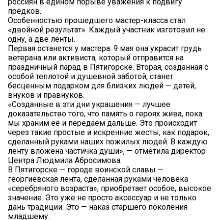
россиян в едином порыве уважения к подвигу
предков.
Особенностью прошедшего мастер-класса стал
«двойной результат». Каждый участник изготовил не
одну, а две ленты.
Первая останется у мастера: 9 мая она украсит грудь
ветерана или активиста, который отправится на
праздничный парад в Пятигорске. Вторая, созданная с
особой теплотой и душевной заботой, станет
бесценным подарком для близких людей — детей,
внуков и правнуков.
«Созданные в эти дни украшения — лучшее
доказательство того, что память о героях жива, пока
мы храним её и передаём дальше. Это происходит
через такие простые и искренние жесты, как подарок,
сделанный руками наших пожилых людей. В каждую
ленту вложена частичка души», — отметила директор
Центра Людмила Абросимова.
В Пятигорске — городе воинской славы —
георгиевская лента, сделанная руками человека
«серебряного возраста», приобретает особое, высокое
значение. Это уже не просто аксессуар и не только
дань традиции. Это — наказ старшего поколения
младшему.