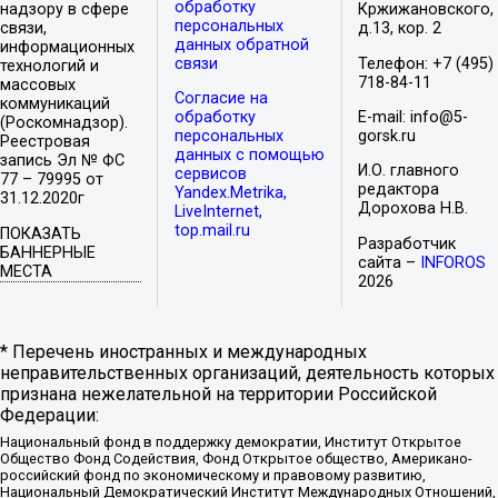
обработку
надзору в сфере
Кржижановского,
персональных
связи,
д.13, кор. 2
данных обратной
информационных
связи
Телефон: +7 (495)
технологий и
718-84-11
массовых
Согласие на
коммуникаций
обработку
E-mail: info@5-
(Роскомнадзор).
персональных
gorsk.ru
Реестровая
данных с помощью
запись Эл № ФС
И.О. главного
сервисов
77 – 79995 от
редактора
Yandex.Metrika,
31.12.2020г
Дорохова Н.В.
LiveInternet,
top.mail.ru
ПОКАЗАТЬ
Разработчик
БАННЕРНЫЕ
сайта –
INFOROS
МЕСТА
2026
* Перечень иностранных и международных
неправительственных организаций, деятельность которых
признана нежелательной на территории Российской
Федерации:
Национальный фонд в поддержку демократии, Институт Открытое
Общество Фонд Содействия, Фонд Открытое общество, Американо-
российский фонд по экономическому и правовому развитию,
Национальный Демократический Институт Международных Отношений,