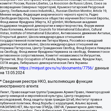
комитет России, Russie-Libertes, La Asocicion de Rusos Libres, Союз за
возвращение Северных территорий, Крымскотатарский Ресурсный
Центр, Глобальный союз IndustriALL, Russian Election Monitor, Article 19,
Мнение медиа, Федерация анархического черного креста, Радио
Свободная Европа, Германское общество изучения Восточной Европы,
Фонд имени Фридриха Эберта, XZ gGmbH, Мобильная академия
поддержки гендерной демократии и миротворчества, Форум имени
Льва Копелева, American Councils for International Education, Cultural
Vistas, Institute of International Education, Антивоенное движение Антальи,
Открытый диалог, Школа международных отношений и
государственной политики им Питера Мунка, Российско-канадский
демократический альянс, Школа международных отношений им
Нормана Патерсона, Центр Гражданских Свобод, Фонд Бориса Немцова
за Свободу, Фонд имени Фридриха Науманна за свободу, Феминистское
антивоенное сопротивление, Комитет независимости Ингушетии,
Прометей, Stop Occupation of Karelia, Вернись живым, Фридом Хаус,
СОТА медиа, Либерально-демократическая Лига Украины
Источник:
https://minjust.gov.ru/ru/documents/7756/
данные
на
13.05.2024
* Сведения реестра НКО, выполняющих функции
иностранного агента:
Лилит, Правозащитная группа Гражданин.Армия.Право, Нижегородский
центр немецкой и европейской культуры, Центр гендерных
исследований, Фонд защиты прав граждан Штаб, Институт права и
публичной политики, Фонд борьбы с коррупцией, Альянс врачей,
НАСИЛИЮ.НЕТ, Мы против СПИДа, СВЕЧА, Гуманитарное действие,
Открытый Петербург, Лига Избирателей, Правовая инициатива,