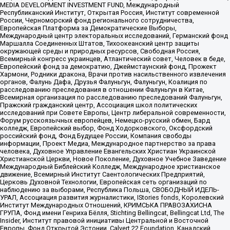
MEDIA DEVELOPMENT INVESTMENT FUND, Международный
Республиканский Институт, Открытая Россия, Институт современной
России, Черноморский фонд регионального сотрудничества,
Европейская Платформа за Демократические Выборы,
Международный центр электоральных исследований, Германский фонд
Маршалла Соединенных Штатов, Тихоокеанский центр защиты
окружающей среды и природных ресурсов, Свободная Россия,
Всемирный конгресс украинцев, Атлантический совет, Человек в беде,
Европейский фонд за демократию, Джеймстаунский фонд, Прожект
Хармони, Родники дракона, Врачи против насильственного извлечения
органов, Фалунь Дафа, Друзья Фалуньгун, Фалуньгун, Коалиция по
расследованию преследования в отношении Фалуньгун в Китае,
Всемирная организация по расследованию преследований Фалуньгун,
Пражский гражданский центр, Ассоциация школ политических
исследований при Совете Европы, Центр либеральной современности,
Форум русскоязычных европейцев, Немецко-русский обмен, Бард
колледж, Европейский выбор, Фонд Ходорковского, Оксфордский
российский фонд, Фонд Будущее России, Компания свободы
информации, Проект Медиа, Международное партнерство за права
человека, Духовное Управление Евангельских Христиан Украинской
Христианской Церкви, Новое Поколение, Духовное Учебное Заведение
Международный Библейский Колледж, Международное христианское
движение, Всемирный Институт Саентологических Предприятий,
Церковь Духовной Технологии, Европейская сеть организаций по
наблюдению за выборами, Республика Польша, СВОБОДНЫЙ ИДЕЛЬ-
УРАЛ, Ассоциация развития журналистики, IStories fonds, Королевский
Институт Международных Отношений, КРИМСЬКА ПРАВОЗАХИСНА
ГРУПА, Фонд имени Генриха Бёлля, Stichting Bellingcat, Bellingcat Ltd, The
Insider, Институт правовой инициативы Центральной и Восточной
Европы, Фонд Открытой Эстонии, Calvert 22 Foundation, Канадский