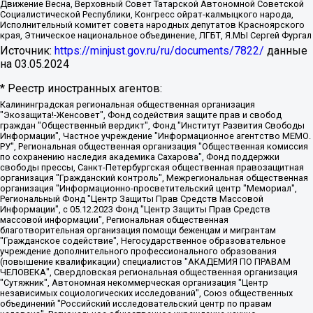
Движение Весна, Верховный Совет Татарской Автономной Советской
Социалистической Республики, Конгресс ойрат-калмыцкого народа,
Исполнительный комитет совета народных депутатов Красноярского
края, Этническое национальное объединение, ЛГБТ, Я.МЫ Сергей Фургал
Источник:
https://minjust.gov.ru/ru/documents/7822/
данные
на
03.05.2024
* Реестр иностранных агентов:
Калининградская региональная общественная организация "Экозащита!-Женсовет", Фонд содействия защите прав и свобод граждан "Общественный вердикт", Фонд "Институт Развития Свободы Информации", Частное учреждение "Информационное агентство МЕМО. РУ", Региональная общественная организация "Общественная комиссия по сохранению наследия академика Сахарова", Фонд поддержки свободы прессы, Санкт-Петербургская общественная правозащитная организация "Гражданский контроль", Межрегиональная общественная организация "Информационно-просветительский центр "Мемориал", Региональный Фонд "Центр Защиты Прав Средств Массовой Информации", с 05.12.2023 Фонд "Центр Защиты Прав Средств массовой информации", Региональная общественная благотворительная организация помощи беженцам и мигрантам "Гражданское содействие", Негосударственное образовательное учреждение дополнительного профессионального образования (повышение квалификации) специалистов "АКАДЕМИЯ ПО ПРАВАМ ЧЕЛОВЕКА", Свердловская региональная общественная организация "Сутяжник", Автономная некоммерческая организация "Центр независимых социологических исследований", Союз общественных объединений "Российский исследовательский центр по правам человека", Региональное общественное учреждение научно-информационный центр "МЕМОРИАЛ", Некоммерческая организация "Фонд защиты гласности", Автономная некоммерческая организация "Институт прав человека", Городская общественная организация "Екатеринбургское общество "МЕМОРИАЛ", Городская общественная организация "Рязанское историко-просветительское и правозащитное общество "Мемориал" (Рязанский Мемориал), Челябинский региональный орган общественной самодеятельности – женское общественное объединение "Женщины Евразии", Челябинский региональный орган общественной самодеятельности "Уральская правозащитная группа", Фонд содействия защите здоровья и социальной справедливости имени Андрея Рылькова, Автономная Некоммерческая Организация "Аналитический Центр Юрия Левады", Автономная некоммерческая организация социальной поддержки населения "Проект Апрель", Региональная общественная организация помощи женщинам и детям, находящимся в кризисной ситуации "Информационно-методический центр "Анна", Фонд содействия развитию массовых коммуникаций и правовому просвещению "Так-так-Так", Фонд содействия устойчивому развитию "Серебряная тайга", Свердловский региональный общественный фонд социальных проектов "Новое время", "Idel.Реалии", Кавказ.Реалии, Крым.Реалии, Телеканал Настоящее Время, Татаро-башкирская служба Радио Свобода (Azatliq Radiosi), Радио Свободная Европа/Радио Свобода (PCE/PC), "Сибирь.Реалии", "Фактограф", Благотворительный фонд помощи осужденным и их семьям, Автономная некоммерческая организация "Институт глобализации и социальных движений", Фонд "В защиту прав заключенных", Частное учреждение "Центр поддержки и содействия развитию средств массовой информации", Пензенский региональный общественный благотворительный фонд "Гражданский союз", "Север.Реалии", Некоммерческая организация Фонд "Правовая инициатива", Общество с ограниченной ответственностью "Радио Свободная Европа/Радио Свобода", Чешское информационное агентство "MEDIUM-ORIENT", Красноярская региональная общественная организация "Мы против СПИДа", Камалягин Денис Николаевич, Маркелов Сергей Евгеньевич, Пономарев Лев Александрович, Савицкая Людмила Алексеевна, Автономная некоммерческая организация "Центр по работе с проблемой насилия "НАСИЛИЮ.НЕТ", Межрегиональный профессиональный союз работников здравоохранения "Альянс врачей", Юридическое лицо, зарегистрированное в Латвийской Республике, SIA "Medusa Project" (регистрационный номер 40103797863, дата регистрации 10.06.2014), Некоммерческая организация "Фонд по борьбе с коррупцией", Автономная некоммерческая организация "Институт права и публичной политики", Баданин Роман Сергеевич, Гликин Максим Александрович, Железнова Мария Михайловна, Лукьянова Юлия Сергеевна, Маетная Елизавета Витальевна, Маняхин Петр Борисович, Чуракова Ольга Владимировна, Ярош Юлия Петровна, Юридическое лицо "The Insider SIA", зарегистрированное в Риге, Латвийская Республика (дата регистрации 26.06.2015), являющееся администратором доменного имени интернет-издания "The Insider SIA", https://theins.ru, Постернак Алексей Евгеньевич, Рубин Михаил Аркадьевич, Анин Роман Александрович, Юридическое лицо Istories fonds, зарегистрированное в Латвийской Республике (регистрационный номер 50008295751, дата регистрации 24.02.2020), Великовский Дмитрий Александрович, Долинина Ирина Николаевна, Мароховская Алеся Алексеевна, Шлейнов Роман Юрьевич, Шмагун Олеся Валентиновна, Общество с ограниченной ответственностью "Альтаир 2021", Общество с ограниченной ответственностью "Вега 2021", Общество с ограниченной ответственностью "Главный редактор 2021", Общество с ограниченной ответственностью "Ромашки монолит", Важенков Артем Валерьевич, Ивановская областная общественная организация "Центр гендерных исследований", Гурман Юрий Альбертович, Медиапроект "ОВД-Инфо", Егоров Владимир Владимирович, Жилинский Владимир Александрович, Общество с ограниченной ответственностью "ЗП", Иванова София Юрьевна, Карезина Инна Павловна, Кильтау Екатерина Викторовна, Петров Алексей Викторович, Пискунов Сергей Евгеньевич, Смирнов Сергей Сергеевич, Тихонов Михаил Сергеевич, Общество с ограниченной ответственностью "ЖУРНАЛИСТ-ИНОСТРАННЫЙ АГЕНТ", Арапова Галина Юрьевна, Вольтская Татьяна Анатольевна, Американская компания "Mason G.E.S. Anonymous Foundation" (США), являющаяся владельцем интернет-издания https://mnews.world/, Компания "Stichting Bellingcat", зарегистрированная в Нидерландах (дата регистрации 11.07.2018), Захаров Андрей Вячеславович, Клепиковская Екатерина Дмитриевна, Общество с ограниченной ответственностью "МЕМО", Перл Роман Александрович, Симонов Евгений Алексеевич, Соловьева Елена Анатольевна, Сотников Даниил Владимирович, Сурначева Елизавета Дмитриевна, Автономная некоммерческая организация по защите прав человека и информированию населения "Якутия – Наше Мнение", Общество с ограниченной ответственностью "Москоу диджитал медиа", с 26.01.2023 Общество с ограниченной ответственностью "Чайка Белые сады", Ветошкина Валерия Валерьевна, Заговора Максим Александрович, Межрегиональное общественное движение "Российская ЛГБТ - сеть", Оленичев Максим Владимирович, Павлов Иван Юрьевич, Скворцова Елена Сергеевна, Общество с ограниченной ответственностью "Как бы инагент", Кочетков Игорь Викторович, Общество с ограниченной ответственностью "Честные выборы", Еланчик Олег Александрович, Общество с ограниченной ответственностью "Нобелевский призыв", Гималова Регина Эмилевна, Григорьев Андрей Валерьевич, Григорьева Алина Александровна, Ассоциация по содействию защите прав призывников, альтернативнослужащих и военнослужащих "Правозащитная группа "Гражданин.Армия.Право", Хисамова Регина Фаритовна, Автономная некоммерческая организация по реализации социально-правовых программ "Лилит", Дальневосточное общественное движение "Маяк", Санкт-Петербургская ЛГБТ-инициативная группа "Выход", Инициативная группа ЛГБТ+ "Реверс", Алексеев Андрей Викторович, Бекбулатова Таисия Львовна, Беляев Иван Михайлович, Владыкина Елена Сергеевна, Гельман Марат Александрович, Никульшина Вероника Юрьевна, Толоконникова Надежда Андреевна, Шендерович Виктор Анатольевич, Общество с ограниченной ответственностью "Данное сообщение", Общество с ограниченной ответственностью Издательский дом "Новая глава", Айнбиндер Александра Александровна, Московский комьюнити-центр для ЛГБТ+инициатив, Благотворительный фонд развития филантропии, Deutsche Welle (Германия, Kurt-Schumacher-Strasse 3, 53113 Bonn), Борзунова Мария Михайловна, Воробьев Виктор Викторович, Голубева Анна Львовна, Константинова Алла Михайловна, Малкова Ирина Владимировна, Мурадов Мурад Абдулгалимович, Осетинская Елизавета Николаевна, Понасенков Евгений Николаевич, Ганапольский Матвей Юрьевич, Киселев Евгений Алексеевич, Борухович Ирина Григорьевна, Дремин Иван Тимофеевич, Дубровский Дмитрий Викторович, Красноярская региональная общественная организация поддержки и развития альтернативных образовательных технологий и межкультурных коммуникаций "ИНТЕРРА", Маяковская Екатерина Алексеевна, Фейгин Марк Захарович, Филимонов Андрей Викторович, Дзугкоева Регина Николаевна, Доброхотов Роман Александрович, Дудь Юрий Александрович, Елкин Сергей Владимирович, Кругликов Кирилл Игоревич, Сабунаева Мария Леонидовна, Семенов Алексей Владимирович, Шаинян Карен Багратович, Шульман Екатерина Михайловна, Асафьев Артур Валерьевич, Вахштайн Виктор Семенович, Венедиктов Алексей Алексеевич, Лушникова Екатерина Евгеньевна, Волков Леонид Михайлович, Невзоров Александр Глебович, Пархоменко Сергей Борисович, Сироткин Ярослав Николаевич, Кара-Мурза Владимир Владимирович, Баранова Наталья Владимировна, Гозман Леонид Яковлевич, Кагарлицкий Борис Юльевич, Климарев Михаил Валерьевич, Милов Владимир Станиславович, Автономная некоммерческая организация Краснодарский центр современного искусства "Типография", Моргенштерн Алишер Тагирович, Соболь Любовь Эдуардовна, Общество с ограниченной ответственностью "ЛИЗА НОРМ", Каспаров Гарри Кимович, Ходорковский Михаил Борисович, Общество с ограниченной ответственностью "Апрельские тезисы", Данилович Ирина Брониславовна, Кашин Олег Владимирович, Петров Николай Владимирович, Пивоваров Алексей Владимирович, Соколов Михаил Владимирович, Цветкова Юлия Владимировна, Чичваркин Евгений Александрович, Комитет против пыток/Команда против пыток, Общество с ограниченной ответственностью "Первый научный", Общество с ограниченной ответственностью "Вертолет и ко", Белоцерковская Вероника Борисовна, Кац Максим Евгеньевич, Лазарева Татьяна Юрьевна, Шаведдинов Руслан Табризович, Яшин Илья Валерьевич, Общество с ограниченной ответственностью "Иноагент ААВ", Алешковский Дмитрий Петрович, Альбац Евгения Марковна, Быков Дмитрий Львович, Галямина Юлия Евгеньевна, Лойко Сергей Леонидович, Мартынов Кирилл Константинович, Медведев Сергей Александрович, Крашенинников Федор Геннадиевич, Гордеева Катерина Вл