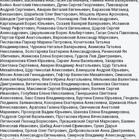
Алексеевич, Васильева Анастасия Евгеньевна, Ривина Анна Валерьевна,
Бойко Анатолий Николаевич, Дугин Сергей Георгиевич, Пивоваров
Андрей Сергеевич, Аверин Виталий Евгеньевич, Барахоев Магомед
Бекханович, Шарипков Олег Викторович, Мошель Ирина Ароновна,
Шведов Григорий Сергеевич, Пономарев Лев Александрович,
Каргалицкий Борис Юльевич, Созаев Валерий Валерьевич, Исламов
Тимур Рифгатович, Романова Ольга Евгеньевна, Щаров Сергей
Алексадрович, Цирульников Борис Альбертович, Гасан Ольга Павловна,
Паутов Юрий Анатольевич, Верховский Александр Маркович,
Пислакова-Паркер Марина Петровна, Кочеткова Татьяна
Владимировна, Чуркина Наталья Валерьевна, Акимова Татьяна
Николаевна, Золотарева Екатерина Александровна, Рачинский Ян
Збигневич, Жемкова Елена Борисовна, Гудков Лев Дмитриевич,
Илларионова Юлия Юрьевна, Саранг Анна Васильевна, Захарова
Светлана Сергеевна, Аверин Владимир Анатольевич, Щур Татьяна
Михайловна, Щур Николай Алексеевич, Блинушов Андрей Юрьевич,
Мосин Алексей Геннадьевич, Гефтер Валентин Михайлович, Симонов
Алексей Кириллович, Флиге Ирина Анатольевна, Мельникова Валентина
Дмитриевна, Вититинова Елена Владимировна, Баженова Светлана
Куприяновна, Максимов Сергей Владимирович, Беляев Сергей
Иванович, Голубева Елена Николаевна, Ганнушкина Светлана
Алексеевна, Закс Елена Владимировна, Буртина Елена Юрьевна, Гендель
Людмила Залмановна, Кокорина Екатерина Алексеевна, Шуманов Илья
Вячеславович, Арапова Галина Юрьевна, Свечников Анатолий
Мариевич, Прохоров Вадим Юрьевич, Шахова Елена Владимировна,
Подузов Сергей Васильевич, Протасова Ирина Вячеславовна,
Литинский Леонид Борисович, Лукашевский Сергей Маркович, Бахмин
Вячеслав Иванович, Шабад Анатолий Ефимович, Сухих Дарья
Николаевна, Орлов Олег Петрович, Добровольская Анна Дмитриевна,
Королева Александра Евгеньевна, Смирнов Владимир Александрович,