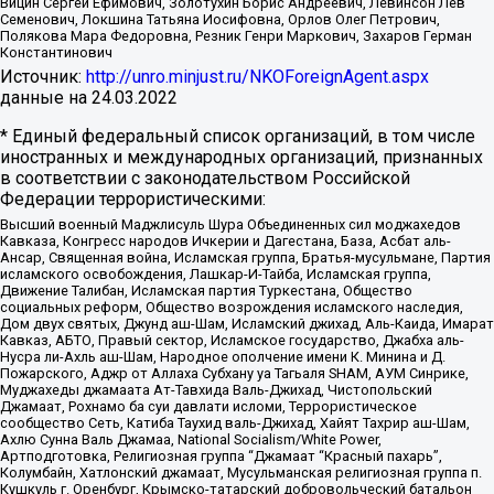
Вицин Сергей Ефимович, Золотухин Борис Андреевич, Левинсон Лев
Семенович, Локшина Татьяна Иосифовна, Орлов Олег Петрович,
Полякова Мара Федоровна, Резник Генри Маркович, Захаров Герман
Константинович
Источник:
http://unro.minjust.ru/NKOForeignAgent.aspx
данные на
24.03.2022
* Единый федеральный список организаций, в том числе
иностранных и международных организаций, признанных
в соответствии с законодательством Российской
Федерации террористическими:
Высший военный Маджлисуль Шура Объединенных сил моджахедов
Кавказа, Конгресс народов Ичкерии и Дагестана, База, Асбат аль-
Ансар, Священная война, Исламская группа, Братья-мусульмане, Партия
исламского освобождения, Лашкар-И-Тайба, Исламская группа,
Движение Талибан, Исламская партия Туркестана, Общество
социальных реформ, Общество возрождения исламского наследия,
Дом двух святых, Джунд аш-Шам, Исламский джихад, Аль-Каида, Имарат
Кавказ, АБТО, Правый сектор, Исламское государство, Джабха аль-
Нусра ли-Ахль аш-Шам, Народное ополчение имени К. Минина и Д.
Пожарского, Аджр от Аллаха Субхану уа Тагьаля SHAM, АУМ Синрике,
Муджахеды джамаата Ат-Тавхида Валь-Джихад, Чистопольский
Джамаат, Рохнамо ба суи давлати исломи, Террористическое
сообщество Сеть, Катиба Таухид валь-Джихад, Хайят Тахрир аш-Шам,
Ахлю Сунна Валь Джамаа, National Socialism/White Power,
Артподготовка, Религиозная группа “Джамаат “Красный пахарь”,
Колумбайн, Хатлонский джамаат, Мусульманская религиозная группа п.
Кушкуль г. Оренбург, Крымско-татарский добровольческий батальон