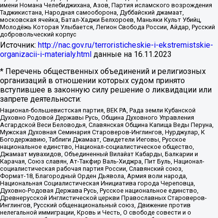
имени Номана Челебиджихана, Азов, Партия исламского возрождения
Таджикистана, Народная самооборона, Дуббайский джамаат,
московская ячейка, Батал-Хаджи Белхороев, Маньяки Культ Убийц,
Молодёжь Которая Улыбается, Легион Свобода России, Айдар, Русский
добровольческий корпус
Источник:
http://nac.gov.ru/terroristicheskie-i-ekstremistskie-
organizacii-i-materialy.html
данные на
16.11.2023
* Перечень общественных объединений и религиозных
организаций в отношении которых судом принято
вступившее в законную силу решение о ликвидации или
запрете деятельности:
Национал-большевистская партия, ВЕК РА, Рада земли Кубанской
Духовно Родовой Державы Русь, Община Духовного Управления
Асгардской Веси Беловодья, Славянская Община Капища Веды Перуна,
Мужская Духовная Семинария Староверов-Инглингов, Нурджулар, К
Богодержавию, Таблиги Джамаат, Свидетели Иеговы, Русское
национальное единство, Национал-социалистическое общество,
Джамаат мувахидов, Объединенный Вилайат Кабарды, Балкарии и
Карачая, Союз славян, Ат-Такфир Валь-Хиджра, Пит Буль, Национал-
социалистическая рабочая партия России, Славянский союз,
Формат-18, Благородный Орден Дьявола, Армия воли народа,
Национальная Социалистическая Инициатива города Череповца,
Духовно-Родовая Держава Русь, Русское национальное единство,
Древнерусской Инглистической церкви Православных Староверов-
Инглингов, Русский общенациональный союз, Движение против
нелегальной иммиграции, Кровь и Честь, О свободе совести и о