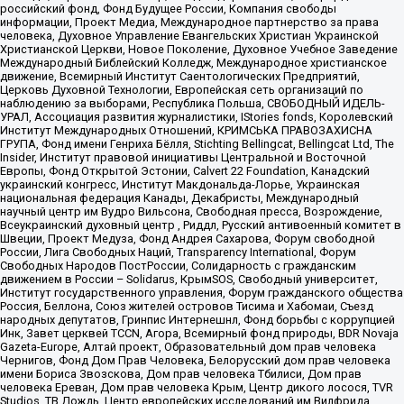
российский фонд, Фонд Будущее России, Компания свободы
информации, Проект Медиа, Международное партнерство за права
человека, Духовное Управление Евангельских Христиан Украинской
Христианской Церкви, Новое Поколение, Духовное Учебное Заведение
Международный Библейский Колледж, Международное христианское
движение, Всемирный Институт Саентологических Предприятий,
Церковь Духовной Технологии, Европейская сеть организаций по
наблюдению за выборами, Республика Польша, СВОБОДНЫЙ ИДЕЛЬ-
УРАЛ, Ассоциация развития журналистики, IStories fonds, Королевский
Институт Международных Отношений, КРИМСЬКА ПРАВОЗАХИСНА
ГРУПА, Фонд имени Генриха Бёлля, Stichting Bellingcat, Bellingcat Ltd, The
Insider, Институт правовой инициативы Центральной и Восточной
Европы, Фонд Открытой Эстонии, Calvert 22 Foundation, Канадский
украинский конгресс, Институт Макдональда-Лорье, Украинская
национальная федерация Канады, Декабристы, Международный
научный центр им Вудро Вильсона, Свободная пресса, Возрождение,
Всеукраинский духовный центр , Риддл, Русский антивоенный комитет в
Швеции, Проект Медуза, Фонд Андрея Сахарова, Форум свободной
России, Лига Свободных Наций, Transparеncy International, Форум
Свободных Народов ПостРоссии, Солидарность с гражданским
движением в России – Solidarus, КрымSOS, Свободный университет,
Институт государственного управления, Форум гражданского общества
Россия, Беллона, Союз жителей островов Тисима и Хабомаи, Съезд
народных депутатов, Гринпис Интернешнл, Фонд борьбы с коррупцией
Инк, Завет церквей TCCN, Агора, Всемирный фонд природы, BDR Novaja
Gazeta-Europe, Алтай проект, Образовательный дом прав человека
Чернигов, Фонд Дом Прав Человека, Белорусский дом прав человека
имени Бориса Звозскова, Дом прав человека Тбилиси, Дом прав
человека Ереван, Дом прав человека Крым, Центр дикого лосося, TVR
Studios, ТВ Дождь, Центр европейских исследований им Вилфрида