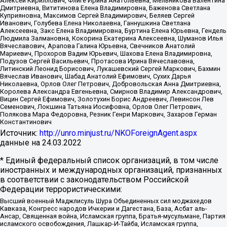
Алексей Кириллович, Флиге Ирина Анатольевна, Мельникова Валентина
Дмитриевна, Вититинова Елена Владимировна, Баженова Светлана
Куприяновна, Максимов Сергей Владимирович, Беляев Сергей
Иванович, Голубева Елена Николаевна, Ганнушкина Светлана
Алексеевна, Закс Елена Владимировна, Буртина Елена Юрьевна, Гендель
Людмила Залмановна, Кокорина Екатерина Алексеевна, Шуманов Илья
Вячеславович, Арапова Галина Юрьевна, Свечников Анатолий
Мариевич, Прохоров Вадим Юрьевич, Шахова Елена Владимировна,
Подузов Сергей Васильевич, Протасова Ирина Вячеславовна,
Литинский Леонид Борисович, Лукашевский Сергей Маркович, Бахмин
Вячеслав Иванович, Шабад Анатолий Ефимович, Сухих Дарья
Николаевна, Орлов Олег Петрович, Добровольская Анна Дмитриевна,
Королева Александра Евгеньевна, Смирнов Владимир Александрович,
Вицин Сергей Ефимович, Золотухин Борис Андреевич, Левинсон Лев
Семенович, Локшина Татьяна Иосифовна, Орлов Олег Петрович,
Полякова Мара Федоровна, Резник Генри Маркович, Захаров Герман
Константинович
Источник:
http://unro.minjust.ru/NKOForeignAgent.aspx
данные на
24.03.2022
* Единый федеральный список организаций, в том числе
иностранных и международных организаций, признанных
в соответствии с законодательством Российской
Федерации террористическими:
Высший военный Маджлисуль Шура Объединенных сил моджахедов
Кавказа, Конгресс народов Ичкерии и Дагестана, База, Асбат аль-
Ансар, Священная война, Исламская группа, Братья-мусульмане, Партия
исламского освобождения, Лашкар-И-Тайба, Исламская группа,