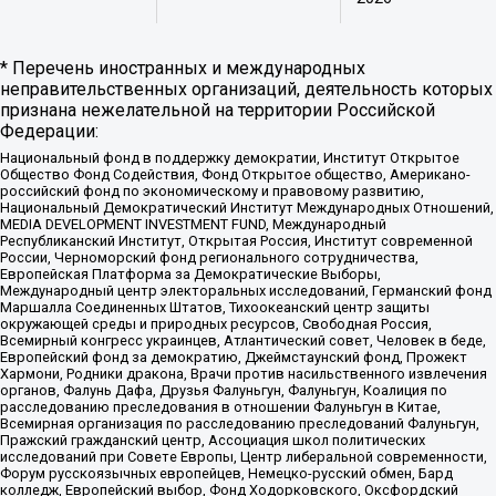
* Перечень иностранных и международных
неправительственных организаций, деятельность которых
признана нежелательной на территории Российской
Федерации:
Национальный фонд в поддержку демократии, Институт Открытое
Общество Фонд Содействия, Фонд Открытое общество, Американо-
российский фонд по экономическому и правовому развитию,
Национальный Демократический Институт Международных Отношений,
MEDIA DEVELOPMENT INVESTMENT FUND, Международный
Республиканский Институт, Открытая Россия, Институт современной
России, Черноморский фонд регионального сотрудничества,
Европейская Платформа за Демократические Выборы,
Международный центр электоральных исследований, Германский фонд
Маршалла Соединенных Штатов, Тихоокеанский центр защиты
окружающей среды и природных ресурсов, Свободная Россия,
Всемирный конгресс украинцев, Атлантический совет, Человек в беде,
Европейский фонд за демократию, Джеймстаунский фонд, Прожект
Хармони, Родники дракона, Врачи против насильственного извлечения
органов, Фалунь Дафа, Друзья Фалуньгун, Фалуньгун, Коалиция по
расследованию преследования в отношении Фалуньгун в Китае,
Всемирная организация по расследованию преследований Фалуньгун,
Пражский гражданский центр, Ассоциация школ политических
исследований при Совете Европы, Центр либеральной современности,
Форум русскоязычных европейцев, Немецко-русский обмен, Бард
колледж, Европейский выбор, Фонд Ходорковского, Оксфордский