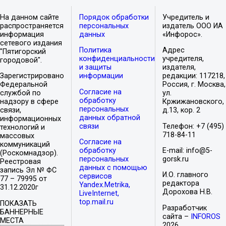
На данном сайте
Порядок обработки
Учредитель и
распространяется
персональных
издатель ООО ИА
информация
данных
«Инфорос».
сетевого издания
Политика
Адрес
"Пятигорский
конфиденциальности
учредителя,
городовой".
и защиты
издателя,
Зарегистрировано
информации
редакции: 117218,
Федеральной
Россия, г. Москва,
Согласие на
службой по
ул.
обработку
надзору в сфере
Кржижановского,
персональных
связи,
д.13, кор. 2
данных обратной
информационных
связи
Телефон: +7 (495)
технологий и
718-84-11
массовых
Согласие на
коммуникаций
обработку
E-mail: info@5-
(Роскомнадзор).
персональных
gorsk.ru
Реестровая
данных с помощью
запись Эл № ФС
И.О. главного
сервисов
77 – 79995 от
редактора
Yandex.Metrika,
31.12.2020г
Дорохова Н.В.
LiveInternet,
top.mail.ru
ПОКАЗАТЬ
Разработчик
БАННЕРНЫЕ
сайта –
INFOROS
МЕСТА
2026