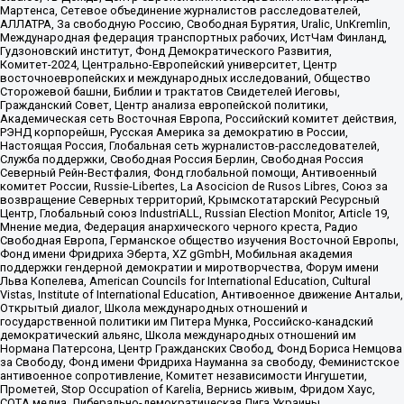
Мартенса, Сетевое объединение журналистов расследователей,
АЛЛАТРА, За свободную Россию, Свободная Бурятия, Uralic, UnKremlin,
Международная федерация транспортных рабочих, ИстЧам Финланд,
Гудзоновский институт, Фонд Демократического Развития,
Комитет-2024, Центрально-Европейский университет, Центр
восточноевропейских и международных исследований, Общество
Сторожевой башни, Библии и трактатов Свидетелей Иеговы,
Гражданский Совет, Центр анализа европейской политики,
Академическая сеть Восточная Европа, Российский комитет действия,
РЭНД корпорейшн, Русская Америка за демократию в России,
Настоящая Россия, Глобальная сеть журналистов-расследователей,
Служба поддержки, Свободная Россия Берлин, Свободная Россия
Северный Рейн-Вестфалия, Фонд глобальной помощи, Антивоенный
комитет России, Russie-Libertes, La Asocicion de Rusos Libres, Союз за
возвращение Северных территорий, Крымскотатарский Ресурсный
Центр, Глобальный союз IndustriALL, Russian Election Monitor, Article 19,
Мнение медиа, Федерация анархического черного креста, Радио
Свободная Европа, Германское общество изучения Восточной Европы,
Фонд имени Фридриха Эберта, XZ gGmbH, Мобильная академия
поддержки гендерной демократии и миротворчества, Форум имени
Льва Копелева, American Councils for International Education, Cultural
Vistas, Institute of International Education, Антивоенное движение Антальи,
Открытый диалог, Школа международных отношений и
государственной политики им Питера Мунка, Российско-канадский
демократический альянс, Школа международных отношений им
Нормана Патерсона, Центр Гражданских Свобод, Фонд Бориса Немцова
за Свободу, Фонд имени Фридриха Науманна за свободу, Феминистское
антивоенное сопротивление, Комитет независимости Ингушетии,
Прометей, Stop Occupation of Karelia, Вернись живым, Фридом Хаус,
СОТА медиа, Либерально-демократическая Лига Украины