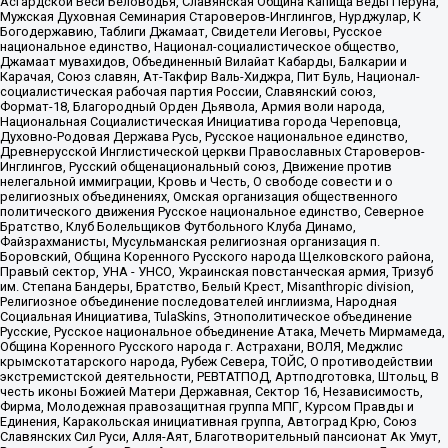
Асгардской Веси Беловодья, Славянская Община Капища Веды Перуна,
Мужская Духовная Семинария Староверов-Инглингов, Нурджулар, К
Богодержавию, Таблиги Джамаат, Свидетели Иеговы, Русское
национальное единство, Национал-социалистическое общество,
Джамаат мувахидов, Объединенный Вилайат Кабарды, Балкарии и
Карачая, Союз славян, Ат-Такфир Валь-Хиджра, Пит Буль, Национал-
социалистическая рабочая партия России, Славянский союз,
Формат-18, Благородный Орден Дьявола, Армия воли народа,
Национальная Социалистическая Инициатива города Череповца,
Духовно-Родовая Держава Русь, Русское национальное единство,
Древнерусской Инглистической церкви Православных Староверов-
Инглингов, Русский общенациональный союз, Движение против
нелегальной иммиграции, Кровь и Честь, О свободе совести и о
религиозных объединениях, Омская организация общественного
политического движения Русское национальное единство, Северное
Братство, Клуб Болельщиков Футбольного Клуба Динамо,
Файзрахманисты, Мусульманская религиозная организация п.
Боровский, Община Коренного Русского народа Щелковского района,
Правый сектор, УНА - УНСО, Украинская повстанческая армия, Тризуб
им. Степана Бандеры, Братство, Белый Крест, Misanthropic division,
Религиозное объединение последователей инглиизма, Народная
Социальная Инициатива, TulaSkins, Этнополитическое объединение
Русские, Русское национальное объединение Атака, Мечеть Мирмамеда,
Община Коренного Русского народа г. Астрахани, ВОЛЯ, Меджлис
крымскотатарского народа, Рубеж Севера, ТОЙС, О противодействии
экстремистской деятельности, РЕВТАТПОД, Артподготовка, Штольц, В
честь иконы Божией Матери Державная, Сектор 16, Независимость,
Фирма, Молодежная правозащитная группа МПГ, Курсом Правды и
Единения, Каракольская инициативная группа, Автоград Крю, Союз
Славянских Сил Руси, Алля-Аят, Благотворительный пансионат Ак Умут,