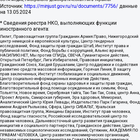
Источник:
https://minjust.gov.ru/ru/documents/7756/
данные
на
13.05.2024
* Сведения реестра НКО, выполняющих функции
иностранного агента:
Лилит, Правозащитная группа Гражданин.Армия.Право, Нижегородский
центр немецкой и европейской культуры, Центр гендерных
исследований, Фонд защиты прав граждан Штаб, Институт права и
публичной политики, Фонд борьбы с коррупцией, Альянс врачей,
НАСИЛИЮ.НЕТ, Мы против СПИДа, СВЕЧА, Гуманитарное действие,
Открытый Петербург, Лига Избирателей, Правовая инициатива,
Гражданский Союз, Хасдей Ерушалаим, Центр поддержки и содействия
развитию средств массовой информации, Горячая Линия, В защиту
прав заключенных, Институт глобализации и социальных движений,
Центр социально-информационных инициатив Действие,
Благотворительный фонд охраны здоровья и защиты прав граждан,
Благотворительный фонд помощи осужденным и их семьям, Фонд
Тольятти, Новое время, Серебряная тайга, Так-Так-Так, Сова, центр Анна,
Проект Апрель, Самарская губерния, Эра здоровья, Мемориал,
Аналитический Центр Юрия Левады, Издательство Парк Гагарина, Фонд
имени Андрея Рылькова, Сфера, Центр СИБАЛЬТ, Уральская
правозащитная группа, Женщины Евразии, Институт прав человека,
Фонд защиты гласности, Российский исследовательский центр по
правам человека, Дальневосточный центр развития гражданских
инициатив и социального партнерства, Гражданское действие, Центр
независимых социологических исследований, Сутяжник, АКАДЕМИЯ ПО
ПРАВАМ ЧЕЛОВЕКА, Центр развития некоммерческих организаций,
Частное учреждение в Калининграде Совета Министров северных