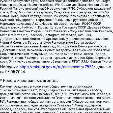
Русская республика Русь, Арестантское уголовное единство, Башкорт,
Нация и свобода, Нация и свобода, W.H.С., Фалунь Дафа, Иртыш Ultras,
Русский Патриотический клуб-Новокузнецк/РПК, Сибирский державный
союз, Фонд борьбы с коррупцией, Фонд защиты прав граждан, Штабы
Навального, Совет граждан СССР Прикубанского округа г. Краснодара,
Мужское государство, Народное объединение русского движения,
Народное движение Адат, Народный совет граждан РСФСР СССР
Архангельской области, Проект Штурм, Граждане СССР, Держава Союз
Советских Светлых Родов, Совет Советских Социалистических Районов,
Meta Platforms Inc, Facebook, Instagram, WhatsApp, СИЧ-С14,
Добровольческое Движение Организации украинских националистов,
Черный Комитет, Татарстанское Региональное Всетатарское
общественное движение, Невоград, Молодежное Демократическое
Движение Весна, Верховный Совет Татарской Автономной Советской
Социалистической Республики, Конгресс ойрат-калмыцкого народа,
Исполнительный комитет совета народных депутатов Красноярского
края, Этническое национальное объединение, ЛГБТ, Я.МЫ Сергей Фургал
Источник:
https://minjust.gov.ru/ru/documents/7822/
данные
на
03.05.2024
* Реестр иностранных агентов:
Калининградская региональная общественная организация "Экозащита!-Женсовет", Фонд содействия защите прав и свобод граждан "Общественный вердикт", Фонд "Институт Развития Свободы Информации", Частное учреждение "Информационное агентство МЕМО. РУ", Региональная общественная организация "Общественная комиссия по сохранению наследия академика Сахарова", Фонд поддержки свободы прессы, Санкт-Петербургская общественная правозащитная организация "Гражданский контроль", Межрегиональная общественная организация "Информационно-просветительский центр "Мемориал", Региональный Фонд "Центр Защиты Прав Средств Массовой Информации", с 05.12.2023 Фонд "Центр Защиты Прав Средств массовой информации", Региональная общественная благотворительная организация помощи беженцам и мигрантам "Гражданское содействие", Негосударственное образовательное учреждение дополнительного профессионального образования (повышение квалификации) специалистов "АКАДЕМИЯ ПО ПРАВАМ ЧЕЛОВЕКА", Свердловская региональная общественная организация "Сутяжник", Автономная некоммерческая организация "Центр независимых социологических исследований", Союз общественных объединений "Российский исследовательский центр по правам человека", Региональное общественное учреждение научно-информационный центр "МЕМОРИАЛ", Некоммерческая организация "Фонд защиты гласности", Автономная некоммерческая организация "Институт прав человека", Городская общественная организация "Екатеринбургское общество "МЕМОРИАЛ", Городская общественная организация "Рязанское историко-просветительское и правозащитное общество "Мемориал" (Рязанский Мемориал), Челябинский региональный орган общественной самодеятельности – женское общественное объединение "Женщины Евразии", Челябинский региональный орган общественной самодеятельности "Уральская правозащитная группа", Фонд содействия защите здоровья и социальной справедливости имени Андрея Рылькова, Автономная Некоммерческая Организация "Аналитический Центр Юрия Левады", Автономная некоммерческая организация социальной поддержки населения "Проект Апрель", Региональная общественная организация помощи женщинам и детям, находящимся в кризисной ситуации "Информационно-методический центр "Анна", Фонд содействия развитию массовых коммуникаций и правовому просвещению "Так-так-Так", Фонд содействия устойчивому развитию "Серебряная тайга", Свердловский региональный общественный фонд социальных проектов "Новое время", "Idel.Реалии", Кавказ.Реалии, Крым.Реалии, Телеканал Настоящее Время, Татаро-башкирская служба Радио Свобода (Azatliq Radiosi), Радио Свободная Европа/Радио Свобода (PCE/PC), "Сибирь.Реалии", "Фактограф", Благотворительный фонд помощи осужденным и их семьям, Автономная некоммерческая организация "Институт глобализации и социальных движений", Фонд "В защиту прав заключенных", Частное учреждение "Центр поддержки и содействия развитию средств массовой информации", Пензенский региональный общественный благотворительный фонд "Гражданский союз", "Север.Реалии", Некоммерческая организация Фонд "Правовая инициатива", Общество с ограниченной ответственностью "Радио Свободная Европа/Радио Свобода", Чешское информационное агентство "MEDIUM-ORIENT", Красноярская региональная общественная организация "Мы против СПИДа", Камалягин Денис Николаевич, Маркелов Сергей Евгеньевич, Пономарев Лев Александрович, Савицкая Людмила Алексеевна, Автономная некоммерческая организация "Центр по работе с проблемой насилия "НАСИЛИЮ.НЕТ", Межрегиональный профессиональный союз работников здравоохранения "Альянс врачей", Юридическое лицо, зарегистрированное в Латвийской Республике, SIA "Medusa Project" (регистрационный номер 40103797863, дата регистрации 10.06.2014), Некоммерческая организация "Фонд по борьбе с коррупцией", Автономная некоммерческая организация "Институт права и публичной политики", Баданин Роман Сергеевич, Гликин Максим Александрович, Железнова Мария Михайловна, Лукьянова Юлия Сергеевна, Маетная Елизавета Витальевна, Маняхин Петр Борисович, Чуракова Ольга Владимировна, Ярош Юлия Петровна, Юридическое лицо "The Insider SIA", зарегистрированное в Риге, Латвийская Республика (дата регистрации 26.06.2015), являющееся администратором доменного имени интернет-издания "The Insider SIA", https://theins.ru, Постернак Алексей Евгеньевич, Рубин Михаил Аркадьевич, Анин Роман Александрович, Юридическое лицо Istories fonds, зарегистрированное в Латвийской Республике (регистрационный номер 50008295751, дата регистрации 24.02.2020), Великовский Дмитрий Александрович, Долинина Ирина Николаевна, Мароховская Алеся Алексеевна, Шлейнов Роман Юрьевич, Шмагун Олеся Валентиновна, Общество с ограниченной ответственностью "Альтаир 2021", Общество с ограниченной ответственностью "Вега 2021", Общество с ограниченной ответственностью "Главный редактор 2021", Общество с ограниченной ответственностью "Ромашки монолит", Важенков Артем Валерьевич, Ивановская областная общественная организация "Центр гендерных исследований", Гурман Юрий Альбертович, Медиапроект "ОВД-Инфо", Егоров Владимир Владимирович, Жилинский Владимир Александрович, Общество с ограниченной ответственностью "ЗП", Иванова София Юрьевна, Карезина Инна Павловна, Кильтау Екатерина Викторовна, Петров Алексей Викторович, Пискунов Сергей Евгеньевич, Смирнов Сергей Сергеевич, Тихонов Михаил Сергеевич, Общество с ограниченной ответственностью "ЖУРНАЛИСТ-ИНОСТРАННЫЙ АГЕНТ", Арапова Галина Юрьевна, Вольтская Татьяна Анатольевна, Американская компания "Mason G.E.S. Anonymous Foundation" (США), являющаяся владельцем интернет-издания https://mnews.world/, Компания "Stichting Bellingcat", зарегистрированная в Нидерландах (дата регистрации 11.07.2018), Захаров Андрей Вячеславович, Клепиковская Екатерина Дмитриевна, Общество с ограниченной ответственностью "МЕМО", Перл Роман Александрович, Симонов Евгений Алексеевич, Соловьева Елена Анатольевна, Сотников Даниил Владимирович, Сурначева Елизавета Дмитриевна, Автономная некоммерческая организация по защите прав человека и информированию населения "Якутия – Наше Мнение", Общество с ограниченной ответственностью "Москоу диджитал медиа", с 26.01.2023 Общество с ограниченной ответственностью "Чайка Белые сады", Ветошкина Валерия Валерьевна, Заговора Максим Александрович, Межрегиональное общественное движение "Российская ЛГБТ - сеть", Оленичев Максим Владимирович, Павлов Иван Юрьевич, Скворцова Елена Сергеевна, Общество с ограниченной ответственностью "Как бы инагент", Кочетков Игорь Викторович, Общество с ограниченной ответственностью "Честные выборы", Еланчик Олег Александрович, Общество с ограниченной ответственностью "Нобелевский призыв", Гималова Регина Эмилевна, Григорьев Андрей Валерьевич, Григорьева Алина Александровна, Ассоциация по содействию защите прав призывников, альтернативнослужащих и военнослужащих "Правозащитная группа "Гражданин.Армия.Право", Хисамова Регина Фаритовна, Автономная некоммерческая организация по реализации социально-правовых программ "Лилит", Дальневосточное общественное движение "Маяк", Санкт-Петербургская ЛГБТ-инициативная группа "Выход", Инициативная группа ЛГБТ+ "Реверс", Алексеев Андрей Викторович, Бекбулатова Таисия Львовна, Беляев Иван Михайлович, Владыкина Елена Сергеевна, Гельман Марат Александрович, Никульшина Вероника Юрьевна, Толоконникова Надежда Андреевна, Шендерович Виктор Анатольевич, Общество с ограниченной ответственностью "Данное сообщение", Общество с ограниченной ответственностью Издательский дом "Новая глава", Айнбиндер Александра Александровна, Московский комьюнити-центр для ЛГБТ+инициатив, Благотворительный фонд развития филантропии, Deutsche Welle (Германия, Kurt-Schumacher-Strasse 3, 53113 Bonn), Борзунова Мария Михайловна, Воробьев Виктор Викторович, Голубева Анна Львовна, Константинова Алла Михайловна, Малкова Ирина Владимировна, Мурадов Мурад Абдулгалимович, Осетинская Елизавета Николаевна, Понасенков Евгений Николаевич, Ганапольский Матвей Юрьевич, Киселев Евгений Алексеевич, Борухович Ирина Григорьевна, Дремин Иван Тимофеевич, Дубровский Дмитрий Викторович, Красноярская региональная общественная организация поддержки и развития альтернативных образовательных технологий и межкультурных коммуникаций "ИНТЕРРА", Маяковская Екатерина Алексеевна, Фейгин Марк Захарович, Филимонов Андрей Викторович, Дзугкоева Регина Николаевна, Доброхотов Роман Александрович, Дудь Юрий Александрович, Елкин Сергей Владимирович, Кругликов Кирилл Игоревич, Сабунаева Мария Леонидовна, Семенов Алексей Владимирович, Шаинян Карен Багратович, Шульман Екатерина Михайловна, Асафьев Артур Валерьевич, Вахштайн Виктор Семенович, Венедиктов Алексей Алексеевич, Лушникова Екатерина Евгеньевна, Волков Леонид Михайлович, Невзоров Александр Глебович, Пархоменко Сергей Борисович, Сироткин Ярослав Николаевич, Кара-Мурза Владимир Владимирович, Баранова Наталья Владимировна, Гозман Леонид Яковлевич, Кагарлицкий Борис Юльевич, Климарев Михаил Валерьевич, Милов Владимир Станиславович, Автономная некоммерческая организация Краснодарский центр современного искусства "Типография", Моргенштерн Алишер Тагирович, Соболь Любовь Эдуардовна, Общество с ограниченной ответственностью "ЛИЗА НОРМ", Каспаров Гарри Кимович, Ходорковский Михаил Борисович, Общество с ограниченной ответственностью "Апрельские тезисы", Данилович Ирина Брониславовна, Кашин Олег Владимирович, Петров Николай Владимирович, Пивоваров Алексей Владимирович, Соколов Михаил Владимирович, Цветкова Юлия Владимировна, Чичваркин Евгений Александрович, Комитет против пыток/Команда против пыток, Общество с ограниченной ответственностью "Первый научный", Общество с ограниченной ответственностью "Вертолет и ко", Белоцерковская Вероника Борисовна, Кац Максим Евгеньевич, Лазарева Татьяна Юрьевна, Шаведдинов Руслан Табризович, Яшин Илья Валерьевич, Общество с ограниченной ответственностью "Иноагент ААВ", Алешковский Дмитрий Петрович, Альбац Евгения Марковна, Быков Дмитрий Львович, Галямина Юлия Евгеньевна, Лойко Сергей Леонидович, Мартынов Кирилл Константинович, Медведев Сергей Александрович, Крашенинников Федор Геннадиевич, Гордеева Катерина Вл