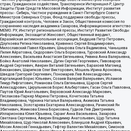
стран, Гражданское содействие, Трансперенси Интернешнл-Р, Центр
Защиты Прав Средств Массовой Информации, Институт развития
прессы - Сибирь, Частное учреждение в Санкт-Петербурге Совета
Министров Северных Стран, Фонд поддержки свободы прессы,
Гражданский контроль, Человек и Закон, Общественная комиссия по
сохранению наследия академика Сахарова, Информационное агентство
МЕМО. РУ, Институт региональной прессы, Институт Развития Свободы
Информации, Экозащита!-Женсовет, Общественный вердикт,
Евразийская антимонопольная ассоциация, Бедушев Петр Петрович,
Дзугкоева Регина Николаевна, Кривенко Сергей Владимирович,
Милославский Павел Юрьевич, Шнырова Ольга Вадимовна, Чанышева
Лилия Айратовна, Сидорович Ольга Борисовна, Туровский Александр
Алексеевич, Васильева Анастасия Евгеньевна, Ривина Анна Валерьевна,
Бойко Анатолий Николаевич, Дугин Сергей Георгиевич, Пивоваров
Андрей Сергеевич, Аверин Виталий Евгеньевич, Барахоев Магомед
Бекханович, Шарипков Олег Викторович, Мошель Ирина Ароновна,
Шведов Григорий Сергеевич, Пономарев Лев Александрович,
Каргалицкий Борис Юльевич, Созаев Валерий Валерьевич, Исламов
Тимур Рифгатович, Романова Ольга Евгеньевна, Щаров Сергей
Алексадрович, Цирульников Борис Альбертович, Гасан Ольга Павловна,
Паутов Юрий Анатольевич, Верховский Александр Маркович,
Пислакова-Паркер Марина Петровна, Кочеткова Татьяна
Владимировна, Чуркина Наталья Валерьевна, Акимова Татьяна
Николаевна, Золотарева Екатерина Александровна, Рачинский Ян
Збигневич, Жемкова Елена Борисовна, Гудков Лев Дмитриевич,
Илларионова Юлия Юрьевна, Саранг Анна Васильевна, Захарова
Светлана Сергеевна, Аверин Владимир Анатольевич, Щур Татьяна
Михайловна, Щур Николай Алексеевич, Блинушов Андрей Юрьевич,
Мосин Алексей Геннадьевич, Гефтер Валентин Михайлович, Симонов