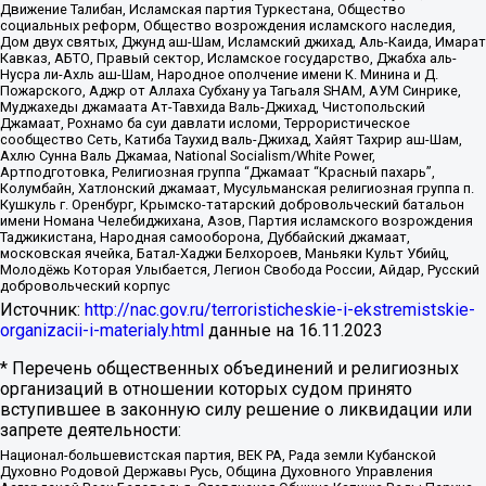
Движение Талибан, Исламская партия Туркестана, Общество
социальных реформ, Общество возрождения исламского наследия,
Дом двух святых, Джунд аш-Шам, Исламский джихад, Аль-Каида, Имарат
Кавказ, АБТО, Правый сектор, Исламское государство, Джабха аль-
Нусра ли-Ахль аш-Шам, Народное ополчение имени К. Минина и Д.
Пожарского, Аджр от Аллаха Субхану уа Тагьаля SHAM, АУМ Синрике,
Муджахеды джамаата Ат-Тавхида Валь-Джихад, Чистопольский
Джамаат, Рохнамо ба суи давлати исломи, Террористическое
сообщество Сеть, Катиба Таухид валь-Джихад, Хайят Тахрир аш-Шам,
Ахлю Сунна Валь Джамаа, National Socialism/White Power,
Артподготовка, Религиозная группа “Джамаат “Красный пахарь”,
Колумбайн, Хатлонский джамаат, Мусульманская религиозная группа п.
Кушкуль г. Оренбург, Крымско-татарский добровольческий батальон
имени Номана Челебиджихана, Азов, Партия исламского возрождения
Таджикистана, Народная самооборона, Дуббайский джамаат,
московская ячейка, Батал-Хаджи Белхороев, Маньяки Культ Убийц,
Молодёжь Которая Улыбается, Легион Свобода России, Айдар, Русский
добровольческий корпус
Источник:
http://nac.gov.ru/terroristicheskie-i-ekstremistskie-
organizacii-i-materialy.html
данные на
16.11.2023
* Перечень общественных объединений и религиозных
организаций в отношении которых судом принято
вступившее в законную силу решение о ликвидации или
запрете деятельности:
Национал-большевистская партия, ВЕК РА, Рада земли Кубанской
Духовно Родовой Державы Русь, Община Духовного Управления