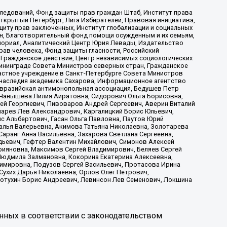
ледований, Фонд защиты прав граждан Штаб, Институт права
Открытый Петербург, Лига Избирателей, Правовая инициатива,
иту прав заключенных, Институт глобализации и социальных
н, Благотворительный фонд помощи осужденным и их семьям,
Мемориал, Аналитический Центр Юрия Левады, Издательство
рав человека, Фонд защиты гласности, Российский
 Гражданское действие, Центр независимых социологических
ининграде Совета Министров северных стран, Гражданское
астное учреждение в Санкт-Петербурге Совета Министров
 наследия академика Сахарова, Информационное агентство
Евразийская антимонопольная ассоциация, Бедушев Петр
 Чанышева Лилия Айратовна, Сидорович Ольга Борисовна,
гей Георгиевич, Пивоваров Андрей Сергеевич, Аверин Виталий
марев Лев Александрович, Каргалицкий Борис Юльевич,
с Альбертович, Гасан Ольга Павловна, Паутов Юрий
алья Валерьевна, Акимова Татьяна Николаевна, Золотарева
аранг Анна Васильевна, Захарова Светлана Сергеевна,
дьевич, Гефтер Валентин Михайлович, Симонов Алексей
рияновна, Максимов Сергей Владимирович, Беляев Сергей
 Людмила Залмановна, Кокорина Екатерина Алексеевна,
имировна, Подузов Сергей Васильевич, Протасова Ирина
Сухих Дарья Николаевна, Орлов Олег Петрович,
отухин Борис Андреевич, Левинсон Лев Семенович, Локшина
нных в соответствии с законодательством