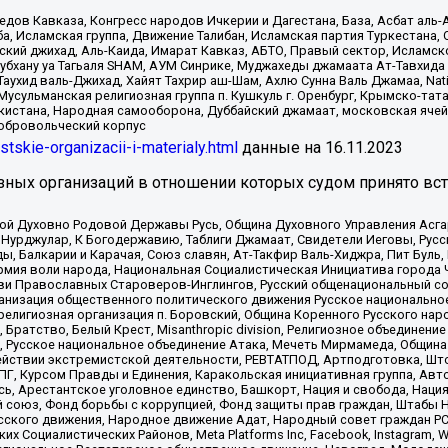
в Кавказа, Конгресс народов Ичкерии и Дагестана, База, Асбат аль-Ан
ба, Исламская группа, Движение Талибан, Исламская партия Туркестан
ский джихад, Аль-Каида, Имарат Кавказ, АБТО, Правый сектор, Исламск
Субхану уа Тагьаля SHAM, АУМ Синрике, Муджахеды джамаата Ат-Тавхида
ухид валь-Джихад, Хайят Тахрир аш-Шам, Ахлю Сунна Валь Джамаа, Natio
Мусульманская религиозная группа п. Кушкуль г. Оренбург, Крымско-т
кистана, Народная самооборона, Дуббайский джамаат, московская ячей
добровольческий корпус
istskie-organizacii-i-materialy.html
данные на
16.11.2023
зных организаций в отношении которых судом принято вс
ской Духовно Родовой Державы Русь, Община Духовного Управления Асг
Нурджулар, К Богодержавию, Таблиги Джамаат, Свидетели Иеговы, Рус
, Балкарии и Карачая, Союз славян, Ат-Такфир Валь-Хиджра, Пит Буль,
рмия воли народа, Национальная Социалистическая Инициатива города 
ви Православных Староверов-Инглингов, Русский общенациональный сою
ганизация общественного политического движения Русское национально
елигиозная организация п. Боровский, Община Коренного Русского нар
 Братство, Белый Крест, Misanthropic division, Религиозное объединен
е, Русское национальное объединение Атака, Мечеть Мирмамеда, Община
йствии экстремистской деятельности, РЕВТАТПОД, Артподготовка, Што
, Курсом Правды и Единения, Каракольская инициативная группа, Автог
ь, Арестантское уголовное единство, Башкорт, Нация и свобода, Нация и
союз, Фонд борьбы с коррупцией, Фонд защиты прав граждан, Штабы На
сского движения, Народное движение Адат, Народный совет граждан РС
х Социалистических Районов, Meta Platforms Inc, Facebook, Instagram