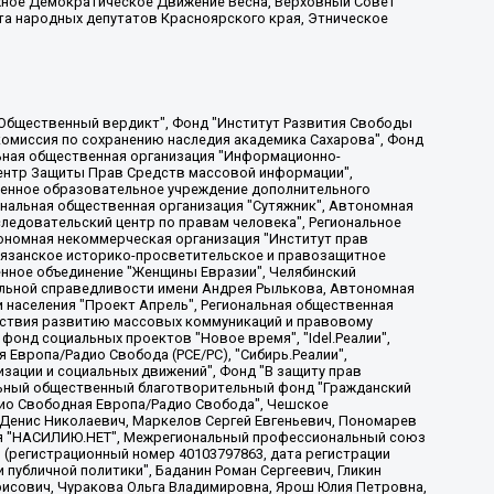
жное Демократическое Движение Весна, Верховный Совет
та народных депутатов Красноярского края, Этническое
, Дальневосточное общественное движение "Маяк", Санкт-Петербургская ЛГБТ-инициативная группа "Выход", Инициативная группа ЛГБТ+ "Реверс", Алексеев Андрей Викторович, Бекбулатова Таисия Львовна, Беляев Иван Михайлович, Владыкина Елена Сергеевна, Гельман Марат Александрович, Никульшина Вероника Юрьевна, Толоконникова Надежда Андреевна, Шендерович Виктор Анатольевич, Общество с ограниченной ответственностью "Данное сообщение", Общество с ограниченной ответственностью Издательский дом "Новая глава", Айнбиндер Александра Александровна, Московский комьюнити-центр для ЛГБТ+инициатив, Благотворительный фонд развития филантропии, Deutsche Welle (Германия, Kurt-Schumacher-Strasse 3, 53113 Bonn), Борзунова Мария Михайловна, Воробьев Виктор Викторович, Голубева Анна Львовна, Константинова Алла Михайловна, Малкова Ирина Владимировна, Мурадов Мурад Абдулгалимович, Осетинская Елизавета Николаевна, Понасенков Евгений Николаевич, Ганапольский Матвей Юрьевич, Киселев Евгений Алексеевич, Борухович Ирина Григорьевна, Дремин Иван Тимофеевич, Дубровский Дмитрий Викторович, Красноярская региональная общественная организация поддержки и развития альтернативных образовательных технологий и межкультурных коммуникаций "ИНТЕРРА", Маяковская Екатерина Алексеевна, Фейгин Марк Захарович, Филимонов Андрей Викторович, Дзугкоева Регина Николаевна, Доброхотов Роман Александрович, Дудь Юрий Александрович, Елкин Сергей Владимирович, Кругликов Кирилл Игоревич, Сабунаева Мария Леонидовна, Семенов Алексей Владимирович, Шаинян Карен Багратович, Шульман Екатерина Михайловна, Асафьев Артур Валерьевич, Вахштайн Виктор Семенович, Венедиктов Алексей Алексеевич, Лушникова Екатерина Евгеньевна, Волков Леонид Михайлович, Невзоров Александр Глебович, Пархоменко Сергей Борисович, Сироткин Ярослав Николаевич, Кара-Мурза Владимир Владимирович, Баранова Наталья Владимировна, Гозман Леонид Яковлевич, Кагарлицкий Борис Юльевич, Климарев Михаил Валерьевич, Милов Владимир Станиславович, Автономная некоммерческая организация Краснодарский центр современного искусства "Типография", Моргенштерн Алишер Тагирович, Соболь Любовь Эдуардовна, Общество с ограниченной ответственностью "ЛИЗА НОРМ", Каспаров Гарри Кимович, Ходорковский Михаил Борисович, Общество с ограниченной ответственностью "Апрельские тезисы", Данилович Ирина Брониславовна, Кашин Олег Владимирович, Петров Николай Владимирович, Пивоваров Алексей Владимирович, Соколов Михаил Владимирович, Цветкова Юлия Владимировна, Чичваркин Евгений Александрович, Комитет против пыток/Команда против пыток, Общество с ограниченной ответственностью "Первый научный", Общество с ограниченной ответственностью "Вертолет и ко", Белоцерковская Вероника Борисовна, Кац Максим Евгеньевич, Лазарева Татьяна Юрьевна, Шаведдинов Руслан Табризович, Яшин Илья Валерьевич, Общество с ограниченной ответственностью "Иноагент ААВ", Алешковский Дмитрий Петрович, Альбац Евгения Марковна, Быков Дмитрий Львович, Галямина Юлия Евгеньевна, Лойко Сергей Леонидович, Мартынов Кирилл Константинович, Медведев Сергей Александрович, Крашенинников Федор Геннадиевич, Гордеева Катерина Вл