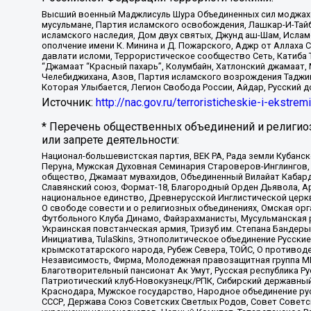
Высший военный Маджлисуль Шура Объединенных сил моджахедо
мусульмане, Партия исламского освобождения, Лашкар-И-Тай
исламского наследия, Дом двух святых, Джунд аш-Шам, Ислам
ополчение имени К. Минина и Д. Пожарского, Аджр от Аллаха 
давлати исломи, Террористическое сообщество Сеть, Катиба Та
“Джамаат “Красный пахарь”, Колумбайн, Хатлонский джамаат, 
Челебиджихана, Азов, Партия исламского возрождения Таджи
Которая Улыбается, Легион Свобода России, Айдар, Русский 
Источник:
http://nac.gov.ru/terroristicheskie-i-ekstrem
* Перечень общественных объединений и религио
или запрете деятельности:
Национал-большевистская партия, ВЕК РА, Рада земли Кубан
Перуна, Мужская Духовная Семинария Староверов-Инглингов, 
общество, Джамаат мувахидов, Объединенный Вилайат Кабарды
Славянский союз, Формат-18, Благородный Орден Дьявола, А
национальное единство, Древнерусской Инглистической церк
О свободе совести и о религиозных объединениях, Омская ор
Футбольного Клуба Динамо, Файзрахманисты, Мусульманская р
Украинская повстанческая армия, Тризуб им. Степана Бандеры,
Инициатива, TulaSkins, Этнополитическое объединение Русски
крымскотатарского народа, Рубеж Севера, ТОЙС, О противоде
Независимость, Фирма, Молодежная правозащитная группа МПГ
Благотворительный пансионат Ак Умут, Русская республика Рус
Патриотический клуб-Новокузнецк/РПК, Сибирский державный 
Краснодара, Мужское государство, Народное объединение ру
СССР, Держава Союз Советских Светлых Родов, Совет Советски