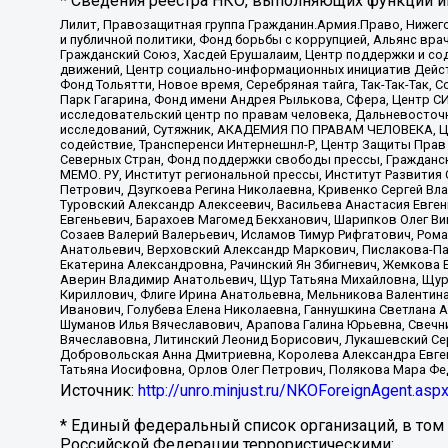
* Сведения реестра НКО, выполняющих функции ин
Лилит, Правозащитная группа Гражданин.Армия.Право, Нижего
и публичной политики, Фонд борьбы с коррупцией, Альянс вр
Гражданский Союз, Хасдей Ерушалаим, Центр поддержки и сод
движений, Центр социально-информационных инициатив Дейс
Фонд Тольятти, Новое время, Серебряная тайга, Так-Так-Так,
Парк Гагарина, Фонд имени Андрея Рылькова, Сфера, Центр С
исследовательский центр по правам человека, Дальневосточн
исследований, Сутяжник, АКАДЕМИЯ ПО ПРАВАМ ЧЕЛОВЕКА, Це
содействие, Трансперенси Интернешнл-Р, Центр Защиты Прав
Северных Стран, Фонд поддержки свободы прессы, Гражданск
МЕМО. РУ, Институт региональной прессы, Институт Развити
Петрович, Дзугкоева Регина Николаевна, Кривенко Сергей В
Туровский Александр Алексеевич, Васильева Анастасия Евген
Евгеньевич, Барахоев Магомед Бекханович, Шарипков Олег В
Созаев Валерий Валерьевич, Исламов Тимур Рифгатович, Рома
Анатольевич, Верховский Александр Маркович, Пислакова-Па
Екатерина Александровна, Рачинский Ян Збигневич, Жемкова 
Аверин Владимир Анатольевич, Щур Татьяна Михайловна, Щур
Кириллович, Флиге Ирина Анатольевна, Мельникова Валентин
Иванович, Голубева Елена Николаевна, Ганнушкина Светлана 
Шуманов Илья Вячеславович, Арапова Галина Юрьевна, Свечн
Вячеславовна, Литинский Леонид Борисович, Лукашевский Се
Добровольская Анна Дмитриевна, Королева Александра Евген
Татьяна Иосифовна, Орлов Олег Петрович, Полякова Мара Фе
Источник:
http://unro.minjust.ru/NKOForeignAgent.asp
* Единый федеральный список организаций, в том
Российской Федерации террористическими: