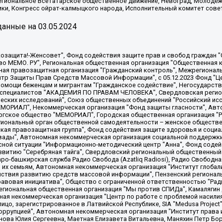
Региональное Всетатарское общественное движение, Невоград, Молоде
ки, Конгресс ойрат-калмыцкого народа, Исполнительный комитет сове
анные на
03.05.2024
 "Мы против СПИДа", Камалягин Денис Николаевич, Маркелов Сергей Евгеньевич, Пономарев Лев Александрович, Савицкая Людмила Алексеевна, Автономная некоммерческая организация "Центр по работе с проблемой насилия "НАСИЛИЮ.НЕТ", Межрегиональный профессиональный союз работников здравоохранения "Альянс врачей", Юридическое лицо, зарегистрированное в Латвийской Республике, SIA "Medusa Project" (регистрационный номер 40103797863, дата регистрации 10.06.2014), Некоммерческая организация "Фонд по борьбе с коррупцией", Автономная некоммерческая организация "Институт права и публичной политики", Баданин Роман Сергеевич, Гликин Максим Александрович, Железнова Мария Михайловна, Лукьянова Юлия Сергеевна, Маетная Елизавета Витальевна, Маняхин Петр Борисович, Чуракова Ольга Владимировна, Ярош Юлия Петровна, Юридическое лицо "The Insider SIA", зарегистрированное в Риге, Латвийская Республика (дата регистрации 26.06.2015), являющееся администратором доменного имени интернет-издания "The Insider SIA", https://theins.ru, Постернак Алексей Евгеньевич, Рубин Михаил Аркадьевич, Анин Роман Александрович, Юридическое лицо Istories fonds, зарегистрированное в Латвийской Республике (регистрационный номер 50008295751, дата регистрации 24.02.2020), Великовский Дмитрий Александрович, Долинина Ирина Николаевна, Мароховская Алеся Алексеевна, Шлейнов Роман Юрьевич, Шмагун Олеся Валентиновна, Общество с ограниченной ответственностью "Альтаир 2021", Общество с ограниченной ответственностью "Вега 2021", Общество с ограниченной ответственностью "Главный редактор 2021", Общество с ограниченной ответственностью "Ромашки монолит", Важенков Артем Валерьевич, Ивановская областная общественная организация "Центр гендерных исследований", Гурман Юрий Альбертович, Медиапроект "ОВД-Инфо", Егоров Владимир Владимирович, Жилинский Владимир Александрович, Общество с ограниченной ответственностью "ЗП", Иванова София Юрьевна, Карезина Инна Павловна, Кильтау Екатерина Викторовна, Петров Алексей Викторович, Пискунов Сергей Евгеньевич, Смирнов Сергей Сергеевич, Тихонов Михаил Сергеевич, Общество с ограниченной ответственностью "ЖУРНАЛИСТ-ИНОСТРАННЫЙ АГЕНТ", Арапова Галина Юрьевна, Вольтская Татьяна Анатольевна, Американская компания "Mason G.E.S. Anonymous Foundation" (США), являющаяся владельцем интернет-издания https://mnews.world/, Компания "Stichting Bellingcat", зарегистрированная в Нидерландах (дата регистрации 11.07.2018), Захаров Андрей Вячеславович, Клепиковская Екатерина Дмитриевна, Общество с ограниченной ответственностью "МЕМО", Перл Роман Александрович, Симонов Евгений Алексеевич, Соловьева Елена Анатольевна, Сотников Даниил Владимирович, Сурначева Елизавета Дмитриевна, Автономная некоммерческая организация по защите прав человека и информированию населения "Якутия – Наше Мнение", Общество с ограниченной ответственностью "Москоу диджитал медиа", с 26.01.2023 Общество с ограниченной ответственностью "Чайка Белые сады", Ветошкина Валерия Валерьевна, Заговора Максим Александрович, Межрегиональное общественное движение "Российская ЛГБТ - сеть", Оленичев Максим Владимирович, Павлов Иван Юрьевич, Скворцова Елена Сергеевна, Общество с ограниченной ответственностью "Как бы инагент", Кочетков Игорь Викторович, Общество с ограниченной ответственностью "Честные выборы", Еланчик Олег Александрович, Общество с ограниченной ответственностью "Нобелевский призыв", Гималова Регина Эмилевна, Григорьев Андрей Валерьевич, Григорьева Алина Александровна, Ассоциация по содействию защите прав призывников, альтернативнослужащих и военнослужащих "Правозащитная группа "Гражданин.Армия.Право", Хисамова Регина Фаритовна, Автономная некоммерческая организация по реализации социально-правовых программ "Лилит"