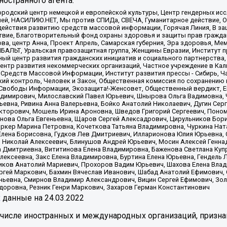
остранного агента:
родский центр немецкой и европейской культуры, Центр гендерных исс
ачей, НАСИЛИЮ.НЕТ, Мы против СПИДа, СВЕЧА, Гуманитарное действие, 
ействия развитию средств массовой информации, Горячая Линия, В защ
твие, Благотворительный фонд охраны здоровья и защиты прав гражда
 Сова, центр Анна, Проект Апрель, Самарская губерния, Эра здоровья, 
ИБАЛЬТ, Уральская правозащитная группа, Женщины Евразии, Институт п
ый центр развития гражданских инициатив и социального партнерства,
нтр развития некоммерческих организаций, Частное учреждение в Кал
 Средств Массовой Информации, Институт развития прессы - Сибирь, Ч
ий контроль, Человек и Закон, Общественная комиссия по сохранению
я Свободы Информации, Экозащита!-Женсовет, Общественный вердикт, 
ладимирович, Милославский Павел Юрьевич, Шнырова Ольга Вадимовна,
ьевна, Ривина Анна Валерьевна, Бойко Анатолий Николаевич, Дугин Сер
икторович, Мошель Ирина Ароновна, Шведов Григорий Сергеевич, Поно
нова Ольга Евгеньевна, Щаров Сергей Алексадрович, Цирульников Бори
ркер Марина Петровна, Кочеткова Татьяна Владимировна, Чуркина Нат
Елена Борисовна, Гудков Лев Дмитриевич, Илларионова Юлия Юрьевна, С
 Николай Алексеевич, Блинушов Андрей Юрьевич, Мосин Алексей Генна
а Дмитриевна, Вититинова Елена Владимировна, Баженова Светлана Куп
Алексеевна, Закс Елена Владимировна, Буртина Елена Юрьевна, Гендель
иков Анатолий Мариевич, Прохоров Вадим Юрьевич, Шахова Елена Влад
ргей Маркович, Бахмин Вячеслав Иванович, Шабад Анатолий Ефимович, 
ьевна, Смирнов Владимир Александрович, Вицин Сергей Ефимович, Зол
доровна, Резник Генри Маркович, Захаров Герман Константинович
x
данные на
24.03.2022
 числе иностранных и международных организаций, призна