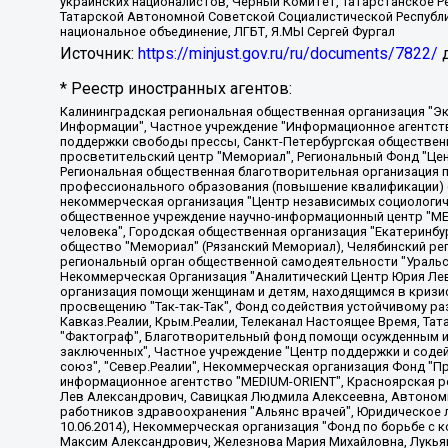
украинских националистов, Черный Комитет, Татарстанское 
Татарской Автономной Советской Социалистической Республи
национальное объединение, ЛГБТ, Я.МЫ Сергей Фургал
Источник:
https://minjust.gov.ru/ru/documents/7822/
д
* Реестр иностранных агентов:
Калининградская региональная общественная организация "Экозащита!-Женсовет", Фонд содействия защите прав и свобод граждан "Общественный вердикт", Фонд "Институт Развития Свободы Информации", Частное учреждение "Информационное агентство МЕМО. РУ", Региональная общественная организация "Общественная комиссия по сохранению наследия академика Сахарова", Фонд поддержки свободы прессы, Санкт-Петербургская общественная правозащитная организация "Гражданский контроль", Межрегиональная общественная организация "Информационно-просветительский центр "Мемориал", Региональный Фонд "Центр Защиты Прав Средств Массовой Информации", с 05.12.2023 Фонд "Центр Защиты Прав Средств массовой информации", Региональная общественная благотворительная организация помощи беженцам и мигрантам "Гражданское содействие", Негосударственное образовательное учреждение дополнительного профессионального образования (повышение квалификации) специалистов "АКАДЕМИЯ ПО ПРАВАМ ЧЕЛОВЕКА", Свердловская региональная общественная организация "Сутяжник", Автономная некоммерческая организация "Центр независимых социологических исследований", Союз общественных объединений "Российский исследовательский центр по правам человека", Региональное общественное учреждение научно-информационный центр "МЕМОРИАЛ", Некоммерческая организация "Фонд защиты гласности", Автономная некоммерческая организация "Институт прав человека", Городская общественная организация "Екатеринбургское общество "МЕМОРИАЛ", Городская общественная организация "Рязанское историко-просветительское и правозащитное общество "Мемориал" (Рязанский Мемориал), Челябинский региональный орган общественной самодеятельности – женское общественное объединение "Женщины Евразии", Челябинский региональный орган общественной самодеятельности "Уральская правозащитная группа", Фонд содействия защите здоровья и социальной справедливости имени Андрея Рылькова, Автономная Некоммерческая Организация "Аналитический Центр Юрия Левады", Автономная некоммерческая организация социальной поддержки населения "Проект Апрель", Региональная общественная организация помощи женщинам и детям, находящимся в кризисной ситуации "Информационно-методический центр "Анна", Фонд содействия развитию массовых коммуникаций и правовому просвещению "Так-так-Так", Фонд содействия устойчивому развитию "Серебряная тайга", Свердловский региональный общественный фонд социальных проектов "Новое время", "Idel.Реалии", Кавказ.Реалии, Крым.Реалии, Телеканал Настоящее Время, Татаро-башкирская служба Радио Свобода (Azatliq Radiosi), Радио Свободная Европа/Радио Свобода (PCE/PC), "Сибирь.Реалии", "Фактограф", Благотворительный фонд помощи осужденным и их семьям, Автономная некоммерческая организация "Институт глобализации и социальных движений", Фонд "В защиту прав заключенных", Частное учреждение "Центр поддержки и содействия развитию средств массовой информации", Пензенский региональный общественный благотворительный фонд "Гражданский союз", "Север.Реалии", Некоммерческая организация Фонд "Правовая инициатива", Общество с ограниченной ответственностью "Радио Свободная Европа/Радио Свобода", Чешское информационное агентство "MEDIUM-ORIENT", Красноярская региональная общественная организация