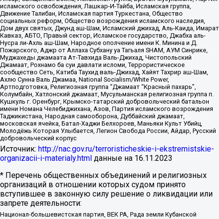
исламского освобождения, Лашкар-И-Тайба, Исламская группа,
Движение Талибан, Исламская партия Туркестана, Общество
социальных реформ, Общество возрождения исламского наследия,
Дом двух святых, Джунд аш-Шам, Исламский джихад, Аль-Каида, Имарат
Кавказ, АБТО, Правый сектор, Исламское государство, Джабха аль-
Нусра ли-Ахль аш-Шам, Народное ополчение имени К. Минина и Д.
Пожарского, Аджр от Аллаха Субхану уа Тагьаля SHAM, АУМ Синрике,
Муджахеды джамаата Ат-Тавхида Валь-Джихад, Чистопольский
Джамаат, Рохнамо ба суи давлати исломи, Террористическое
сообщество Сеть, Катиба Таухид валь-Джихад, Хайят Тахрир аш-Шам,
Ахлю Сунна Валь Джамаа, National Socialism/White Power,
Артподготовка, Религиозная группа “Джамаат “Красный пахарь”,
Колумбайн, Хатлонский джамаат, Мусульманская религиозная группа п.
Кушкуль г. Оренбург, Крымско-татарский добровольческий батальон
имени Номана Челебиджихана, Азов, Партия исламского возрождения
Таджикистана, Народная самооборона, Дуббайский джамаат,
московская ячейка, Батал-Хаджи Белхороев, Маньяки Культ Убийц,
Молодёжь Которая Улыбается, Легион Свобода России, Айдар, Русский
добровольческий корпус
Источник:
http://nac.gov.ru/terroristicheskie-i-ekstremistskie-
organizacii-i-materialy.html
данные на
16.11.2023
* Перечень общественных объединений и религиозных
организаций в отношении которых судом принято
вступившее в законную силу решение о ликвидации или
запрете деятельности:
Национал-большевистская партия, ВЕК РА, Рада земли Кубанской