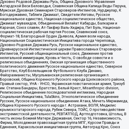
Духовно Родовой Державы Русь, Община Духовного Управления
Асгардской Веси Беловодья, Славянская Община Капища Веды Перуна,
Мужская Духовная Семинария Староверов-Инглингов, Нурджулар, К
Богодержавию, Таблиги Джамаат, Свидетели Иеговы, Русское
национальное единство, Национал-социалистическое общество,
Джамаат мувахидов, Объединенный Вилайат Кабарды, Балкарии и
Карачая, Союз славян, Ат-Такфир Валь-Хиджра, Пит Буль, Национал-
социалистическая рабочая партия России, Славянский союз,
Формат-18, Благородный Орден Дьявола, Армия воли народа,
Национальная Социалистическая Инициатива города Череповца,
Духовно-Родовая Держава Русь, Русское национальное единство,
Древнерусской Инглистической церкви Православных Староверов-
Инглингов, Русский общенациональный союз, Движение против
нелегальной иммиграции, Кровь и Честь, О свободе совести и о
религиозных объединениях, Омская организация общественного
политического движения Русское национальное единство, Северное
Братство, Клуб Болельщиков Футбольного Клуба Динамо,
Файзрахманисты, Мусульманская религиозная организация п.
Боровский, Община Коренного Русского народа Щелковского района,
Правый сектор, УНА - УНСО, Украинская повстанческая армия, Тризуб
им. Степана Бандеры, Братство, Белый Крест, Misanthropic division,
Религиозное объединение последователей инглиизма, Народная
Социальная Инициатива, TulaSkins, Этнополитическое объединение
Русские, Русское национальное объединение Атака, Мечеть Мирмамеда,
Община Коренного Русского народа г. Астрахани, ВОЛЯ, Меджлис
крымскотатарского народа, Рубеж Севера, ТОЙС, О противодействии
экстремистской деятельности, РЕВТАТПОД, Артподготовка, Штольц, В
честь иконы Божией Матери Державная, Сектор 16, Независимость,
Фирма, Молодежная правозащитная группа МПГ, Курсом Правды и
Единения, Каракольская инициативная группа, Автоград Крю, Союз