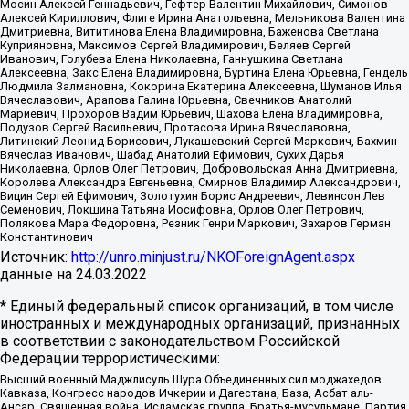
Мосин Алексей Геннадьевич, Гефтер Валентин Михайлович, Симонов
Алексей Кириллович, Флиге Ирина Анатольевна, Мельникова Валентина
Дмитриевна, Вититинова Елена Владимировна, Баженова Светлана
Куприяновна, Максимов Сергей Владимирович, Беляев Сергей
Иванович, Голубева Елена Николаевна, Ганнушкина Светлана
Алексеевна, Закс Елена Владимировна, Буртина Елена Юрьевна, Гендель
Людмила Залмановна, Кокорина Екатерина Алексеевна, Шуманов Илья
Вячеславович, Арапова Галина Юрьевна, Свечников Анатолий
Мариевич, Прохоров Вадим Юрьевич, Шахова Елена Владимировна,
Подузов Сергей Васильевич, Протасова Ирина Вячеславовна,
Литинский Леонид Борисович, Лукашевский Сергей Маркович, Бахмин
Вячеслав Иванович, Шабад Анатолий Ефимович, Сухих Дарья
Николаевна, Орлов Олег Петрович, Добровольская Анна Дмитриевна,
Королева Александра Евгеньевна, Смирнов Владимир Александрович,
Вицин Сергей Ефимович, Золотухин Борис Андреевич, Левинсон Лев
Семенович, Локшина Татьяна Иосифовна, Орлов Олег Петрович,
Полякова Мара Федоровна, Резник Генри Маркович, Захаров Герман
Константинович
Источник:
http://unro.minjust.ru/NKOForeignAgent.aspx
данные на
24.03.2022
* Единый федеральный список организаций, в том числе
иностранных и международных организаций, признанных
в соответствии с законодательством Российской
Федерации террористическими:
Высший военный Маджлисуль Шура Объединенных сил моджахедов
Кавказа, Конгресс народов Ичкерии и Дагестана, База, Асбат аль-
Ансар, Священная война, Исламская группа, Братья-мусульмане, Партия