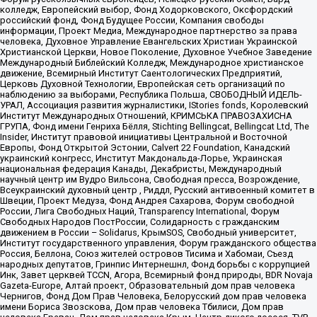
колледж, Европейский выбор, Фонд Ходорковского, Оксфордский
российский фонд, Фонд Будущее России, Компания свободы
информации, Проект Медиа, Международное партнерство за права
человека, Духовное Управление Евангельских Христиан Украинской
Христианской Церкви, Новое Поколение, Духовное Учебное Заведение
Международный Библейский Колледж, Международное христианское
движение, Всемирный Институт Саентологических Предприятий,
Церковь Духовной Технологии, Европейская сеть организаций по
наблюдению за выборами, Республика Польша, СВОБОДНЫЙ ИДЕЛЬ-
УРАЛ, Ассоциация развития журналистики, IStories fonds, Королевский
Институт Международных Отношений, КРИМСЬКА ПРАВОЗАХИСНА
ГРУПА, Фонд имени Генриха Бёлля, Stichting Bellingcat, Bellingcat Ltd, The
Insider, Институт правовой инициативы Центральной и Восточной
Европы, Фонд Открытой Эстонии, Calvert 22 Foundation, Канадский
украинский конгресс, Институт Макдональда-Лорье, Украинская
национальная федерация Канады, Декабристы, Международный
научный центр им Вудро Вильсона, Свободная пресса, Возрождение,
Всеукраинский духовный центр , Риддл, Русский антивоенный комитет в
Швеции, Проект Медуза, Фонд Андрея Сахарова, Форум свободной
России, Лига Свободных Наций, Transparеncy International, Форум
Свободных Народов ПостРоссии, Солидарность с гражданским
движением в России – Solidarus, КрымSOS, Свободный университет,
Институт государственного управления, Форум гражданского общества
Россия, Беллона, Союз жителей островов Тисима и Хабомаи, Съезд
народных депутатов, Гринпис Интернешнл, Фонд борьбы с коррупцией
Инк, Завет церквей TCCN, Агора, Всемирный фонд природы, BDR Novaja
Gazeta-Europe, Алтай проект, Образовательный дом прав человека
Чернигов, Фонд Дом Прав Человека, Белорусский дом прав человека
имени Бориса Звозскова, Дом прав человека Тбилиси, Дом прав