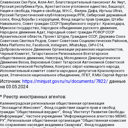
Славянских Сил Руси, Алля-Аят, Благотворительный пансионат Ак Умут,
Русская республика Русь, Арестантское уголовное единство, Башкорт,
Нация и свобода, Нация и свобода, W.H.С., Фалунь Дафа, Иртыш Ultras,
Русский Патриотический клуб-Новокузнецк/РПК, Сибирский державный
союз, Фонд борьбы с коррупцией, Фонд защиты прав граждан, Штабы
Навального, Совет граждан СССР Прикубанского округа г. Краснодара,
Мужское государство, Народное объединение русского движения,
Народное движение Адат, Народный совет граждан РСФСР СССР
Архангельской области, Проект Штурм, Граждане СССР, Держава Союз
Советских Светлых Родов, Совет Советских Социалистических Районов,
Meta Platforms Inc, Facebook, Instagram, WhatsApp, СИЧ-С14,
Добровольческое Движение Организации украинских националистов,
Черный Комитет, Татарстанское Региональное Всетатарское
общественное движение, Невоград, Молодежное Демократическое
Движение Весна, Верховный Совет Татарской Автономной Советской
Социалистической Республики, Конгресс ойрат-калмыцкого народа,
Исполнительный комитет совета народных депутатов Красноярского
края, Этническое национальное объединение, ЛГБТ, Я.МЫ Сергей Фургал
Источник:
https://minjust.gov.ru/ru/documents/7822/
данные
на
03.05.2024
* Реестр иностранных агентов:
Калининградская региональная общественная организация "Экозащита!-Женсовет", Фонд содействия защите прав и свобод граждан "Общественный вердикт", Фонд "Институт Развития Свободы Информации", Частное учреждение "Информационное агентство МЕМО. РУ", Региональная общественная организация "Общественная комиссия по сохранению наследия академика Сахарова", Фонд поддержки свободы прессы, Санкт-Петербургская общественная правозащитная организация "Гражданский контроль", Межрегиональная общественная организация "Информационно-просветительский центр "Мемориал", Региональный Фонд "Центр Защиты Прав Средств Массовой Информации", с 05.12.2023 Фонд "Центр Защиты Прав Средств массовой информации", Региональная общественная благотворительная организация помощи беженцам и мигрантам "Гражданское содействие", Негосударственное образовательное учреждение дополнительного профессионального образования (повышение квалификации) специалистов "АКАДЕМИЯ ПО ПРАВАМ ЧЕЛОВЕКА", Свердловская региональная общественная организация "Сутяжник", Автономная некоммерческая организация "Центр независимых социологических исследований", Союз общественных объединений "Российский исследовательский центр по правам человека", Региональное общественное учреждение научно-информационный центр "МЕМОРИАЛ", Некоммерческая организация "Фонд защиты гласности", Автономная некоммерческая организация "Институт прав человека", Городская общественная организация "Екатеринбургское общество "МЕМОРИАЛ", Городская общественная организация "Рязанское историко-просветительское и правозащитное общество "Мемориал" (Рязанский Мемориал), Челябинский региональный орган общественной самодеятельности – женское общественное объединение "Женщины Евразии", Челябинский региональный орган общественной самодеятельности "Уральская правозащитная группа", Фонд содействия защите здоровья и социальной справедливости имени Андрея Рылькова, Автономная Некоммерческая Организация "Аналитический Центр Юрия Левады", Автономная некоммерческая организация социальной поддержки населения "Проект Апрель", Региональная общественная организация помощи женщинам и детям, находящимся в кризисной ситуации "Информационно-методический центр "Анна", Фонд содействия развитию массовых коммуникаций и правовому просвещению "Так-так-Так", Фонд содействия устойчивому развитию "Серебряная тайга", Свердловский региональный общественный фонд социальных проектов "Новое время", "Idel.Реалии", Кавказ.Реалии, Крым.Реалии, Телеканал Настоящее Время, Татаро-башкирская служба Радио Свобода (Azatliq Radiosi), Радио Свободная Европа/Радио Свобода (PCE/PC), "Сибирь.Реалии", "Фактограф", Благотворительный фонд помощи осужденным и их семьям, Автономная некоммерческая организация "Институт глобализации и социальных движений", Фонд "В защиту прав заключенных", Частное учреждение "Центр поддержки и содействия развитию средств массовой информации", Пензенский региональный общественный благотворительный фонд "Гражданский союз", "Север.Реалии", Некоммерческая организация Фонд "Правовая инициатива", Общество с ограниченной ответственностью "Радио Свободная Европа/Радио Свобода", Чешское информационное агентство "MEDIUM-ORIENT", Красноярская региональная общественная организация "Мы против СПИДа", Камалягин Денис Николаевич, Маркелов Сергей Евгеньевич, Пономарев Лев Александрович, Савицкая Людмила Алексеевна, Автономная некоммерческая организация "Центр по работе с проблемой насилия "НАСИЛИЮ.НЕТ", Межрегиональный профессиональный союз работников здравоохранения "Альянс врачей", Юридическое лицо, зарегистрированное в Латвийской Республике, SIA "Medusa Project" (регистрационный номер 40103797863, дата регистрации 10.06.2014), Некоммерческая организация "Фонд по борьбе с коррупцией", Автономная некоммерческая организация "Институт права и публичной политики", Баданин Роман Сергеевич, Гликин Максим Александрович, Железнова Мария Михайловна, Лукьянова Юлия Сергеевна, Маетная Елизавета Витальевна, Маняхин Петр Борисович, Чуракова Ольга Владимировна, Ярош Юлия Петровна, Юридическое лицо "The Insider SIA", зарегистрированное в Риге, Латвийская Республика (дата регистрации 26.06.2015), являющееся администратором доменного имени интернет-издания "The Insider SIA", https://theins.ru, Постернак Алексей Евгеньевич, Рубин Михаил Аркадьевич, Анин Роман Александрович, Юридическое лицо Istories fonds, зарегистрированное в Латвийской Республике (регистрационный номер 50008295751, дата регистрации 24.02.2020), Великовский Дмитрий Александрович, Долинина Ирина Николаевна, Мароховская Алеся Алексеевна, Шлейнов Роман Юрьевич, Шмагун Олеся Валентиновна, Общество с ограниченной ответственностью "Альтаир 2021", Общество с ограниченной ответственностью "Вега 2021", Общество с ограниченной ответственностью "Главный редактор 2021", Общество с ограниченной ответственностью "Ромашки монолит", Важенков Артем Валерьевич, Ивановская областная общественная организация "Центр гендерных исследований", Гурман Юрий Альбертович, Медиапроект "ОВД-Инфо", Егоров Владимир Владимирович, Жилинский Владимир Александрович, Общество с ограниченной ответственностью "ЗП", Иванова София Юрьевна, Карезина Инна Павловна, Кильтау Екатерина Викторовна, Петров Алексей Викторович, Пискунов Сергей Евгеньевич, Смирнов Сергей Сергеевич, Тихонов Михаил Сергеевич, Общество с ограниченной ответственностью "ЖУРНАЛИСТ-ИНОСТРАННЫЙ АГЕНТ", Арапова Галина Юрьевна, Вольтская Татьяна Анатольевна, Американская компания "Mason G.E.S. Anonymous Foundation" (США), являющаяся владельцем интернет-издания https://mnews.world/, Компания "Stichting Bellingcat", зарегистрированная в Нидерландах (дата регистрации 11.07.2018), Захаров Андрей Вячеславович, Клепиковская Екатерина Дмитриевна, Общество с ограниченной ответственностью "МЕМО", Перл Роман Александрович, Симонов Евгений Алексеевич, Соловьева Елена Анатольевна, Сотников Даниил Владимирович, Сурначева Елизавета Дмитриевна, Автономная некоммерческая организация по защите прав человека и информированию населения "Якутия – Наше Мнение", Общество с ограниченной ответственностью "Москоу диджитал медиа", с 26.01.2023 Общество с ограниченной ответственностью "Чайка Белые сады", Ветошкина Валерия Валерьевна, Заговора Максим Александрович, Межрегиональное общественное движение "Российская ЛГБТ - сеть", Оленичев Максим Владимирович, Павлов Иван Юрьевич, Скворцова Елена Сергеевна, Общество с ограниченной ответственностью "Как бы инагент", Кочетков Игорь Викторович, Общество с ограниченной ответственностью "Честные выборы", Еланчик Олег Александрович, Общество с ограниченной ответственностью "Нобелевский призыв", Гималова Регина Эмилевна, Григорьев Андрей Валерьевич, Григорьева Алина Александровна, Ассоциация по содействию защите прав призывников, альтернативнослужащих и военнослужащих "Правозащитная группа "Гражданин.Армия.Право", Хисамова Регина Фаритовна, Автономная некоммерческая организация по реализации социально-правовых программ "Лилит", Дальневосточное общественное движение "Маяк", Санкт-Петербургская ЛГБТ-инициативная группа "Выход", Инициативная группа ЛГБТ+ "Реверс", Алексеев Андрей Викторович, Бекбулатова Таисия Львовна, Беляев Иван Михайлович, Владыкина Елена Сергеевна, Гельман Марат Александрович, Никульшина Вероника Юрьевна, Толоконникова Надежда Андреевна, Шендерович Виктор Анатольевич, Общество с ограниченной ответственностью "Данное сообщение", Общество с ограниченной ответственностью Издательский дом "Новая глава", Айнбиндер Александра Александровна, Московский комьюнити-центр для ЛГБТ+инициатив, Благотворительный фонд развития филантропии, Deutsche Welle (Германия, Kurt-Schumacher-Strasse 3, 53113 Bonn), Борзунова Мария Михайловна, Воробьев Виктор Викторович, Голубева Анна Львовна, Константинова Алла Михайловна, Малкова Ирина Владимировна, Мурадов Мурад Абдулгалимович, Осетинская Елизавета Николаевна, Понасенков Евгений Николаевич, Ганапольский Матвей Юрьевич, Киселев Евгений Алексеевич, Борухович Ирина Григорьевна, Дремин Иван Тимофеевич, Дубровский Дмитрий Викторович, Красноярская региональная общественная организация поддержки и развития альтернативных образовательных технологий и межкультурных коммуникаций "ИНТЕРРА", Маяковская Екатерина Алексеевна, Фейгин Марк Захарович, Филимонов Андрей Викторович, Дзугкоева Регина Николаевна, Доброхотов Роман Александрович, Дудь Юрий Александрович, Елкин Сергей Владимирович, Кругликов Кирилл Игоревич, Сабунаева Мария Леонидовна, Семенов Алексей Владимирович, Шаинян Карен Багратович, Шульман Екатерина Михайловна, Асафьев Артур Валерьевич, Вахштайн Виктор Семенович, Венедиктов Алексей Алексеевич, Лушникова Екатерина Евгеньевна, Волков Леонид Михайлович, Невзоров Александр Глебович, Пархоменко Сергей Борисович, Сироткин Ярослав Николаевич, Кара-Мурза Владимир Владимирович, Баранова Наталья Владимировна, Гозман Леонид Яковлевич, Кагарлицкий Борис Юльевич, Климарев Михаил Валерьевич, Милов Владимир Станиславович, Автономная некоммерческая организация Краснодарский центр современного искусства "Типография", Моргенштерн Алишер Тагирович, Соболь Любовь Эдуардовна, Общество с ограниченной ответственностью "ЛИЗА НОРМ", Каспаров Гарри Кимович, Ходорковский Михаил Борисович, Общество с ограниченной ответственностью "Апрельские тезисы", Данилович Ирина Брониславовна, Кашин Олег Владимирович, Петров Николай Владимирович, Пивоваров Алексей Владимирович, Соколов Михаил Владимирович, Цветкова Юлия Владимировна, Чичваркин Евгений Александрович, Комитет против пыток/Команда против пыток, Общество с ограниченной ответственностью "Первый научный", Общество с ограниченной ответственностью "Вертолет и ко", Белоцерковская Вероника Борисовна, Кац Максим Евгеньевич, Лазарева Татьяна Юрьевна, Шаведдинов Руслан Табризович, Яшин Илья Валерьевич, Общество с ограниченной ответственностью "Иноагент ААВ", Алешковский Дмитрий Петрович, Альбац Евгения Марковна, Быков Дмитрий Львович, Галямина Юлия Евгеньевна, Лойко Сергей Леонидович, Мартынов Кирилл Константинович, Медведев Сергей Александрович, Крашенинников Федор Геннадиевич, Гордеева Катерина Вл