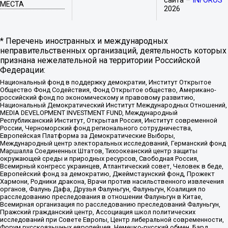
сайта –
INFOROS
МЕСТА
2026
* Перечень иностранных и международных
неправительственных организаций, деятельность которых
признана нежелательной на территории Российской
Федерации:
Национальный фонд в поддержку демократии, Институт Открытое
Общество Фонд Содействия, Фонд Открытое общество, Американо-
российский фонд по экономическому и правовому развитию,
Национальный Демократический Институт Международных Отношений,
MEDIA DEVELOPMENT INVESTMENT FUND, Международный
Республиканский Институт, Открытая Россия, Институт современной
России, Черноморский фонд регионального сотрудничества,
Европейская Платформа за Демократические Выборы,
Международный центр электоральных исследований, Германский фонд
Маршалла Соединенных Штатов, Тихоокеанский центр защиты
окружающей среды и природных ресурсов, Свободная Россия,
Всемирный конгресс украинцев, Атлантический совет, Человек в беде,
Европейский фонд за демократию, Джеймстаунский фонд, Прожект
Хармони, Родники дракона, Врачи против насильственного извлечения
органов, Фалунь Дафа, Друзья Фалуньгун, Фалуньгун, Коалиция по
расследованию преследования в отношении Фалуньгун в Китае,
Всемирная организация по расследованию преследований Фалуньгун,
Пражский гражданский центр, Ассоциация школ политических
исследований при Совете Европы, Центр либеральной современности,
Форум русскоязычных европейцев, Немецко-русский обмен, Бард