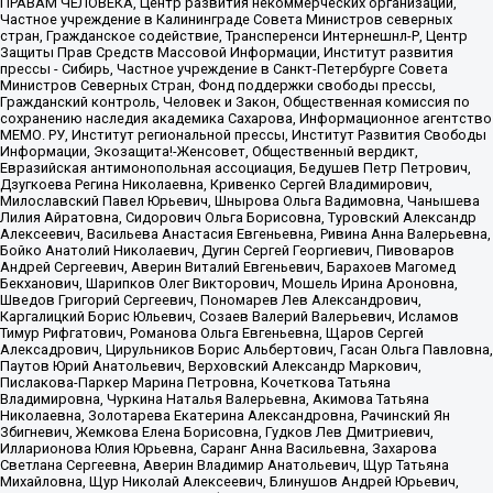
ПРАВАМ ЧЕЛОВЕКА, Центр развития некоммерческих организаций,
Частное учреждение в Калининграде Совета Министров северных
стран, Гражданское содействие, Трансперенси Интернешнл-Р, Центр
Защиты Прав Средств Массовой Информации, Институт развития
прессы - Сибирь, Частное учреждение в Санкт-Петербурге Совета
Министров Северных Стран, Фонд поддержки свободы прессы,
Гражданский контроль, Человек и Закон, Общественная комиссия по
сохранению наследия академика Сахарова, Информационное агентство
МЕМО. РУ, Институт региональной прессы, Институт Развития Свободы
Информации, Экозащита!-Женсовет, Общественный вердикт,
Евразийская антимонопольная ассоциация, Бедушев Петр Петрович,
Дзугкоева Регина Николаевна, Кривенко Сергей Владимирович,
Милославский Павел Юрьевич, Шнырова Ольга Вадимовна, Чанышева
Лилия Айратовна, Сидорович Ольга Борисовна, Туровский Александр
Алексеевич, Васильева Анастасия Евгеньевна, Ривина Анна Валерьевна,
Бойко Анатолий Николаевич, Дугин Сергей Георгиевич, Пивоваров
Андрей Сергеевич, Аверин Виталий Евгеньевич, Барахоев Магомед
Бекханович, Шарипков Олег Викторович, Мошель Ирина Ароновна,
Шведов Григорий Сергеевич, Пономарев Лев Александрович,
Каргалицкий Борис Юльевич, Созаев Валерий Валерьевич, Исламов
Тимур Рифгатович, Романова Ольга Евгеньевна, Щаров Сергей
Алексадрович, Цирульников Борис Альбертович, Гасан Ольга Павловна,
Паутов Юрий Анатольевич, Верховский Александр Маркович,
Пислакова-Паркер Марина Петровна, Кочеткова Татьяна
Владимировна, Чуркина Наталья Валерьевна, Акимова Татьяна
Николаевна, Золотарева Екатерина Александровна, Рачинский Ян
Збигневич, Жемкова Елена Борисовна, Гудков Лев Дмитриевич,
Илларионова Юлия Юрьевна, Саранг Анна Васильевна, Захарова
Светлана Сергеевна, Аверин Владимир Анатольевич, Щур Татьяна
Михайловна, Щур Николай Алексеевич, Блинушов Андрей Юрьевич,