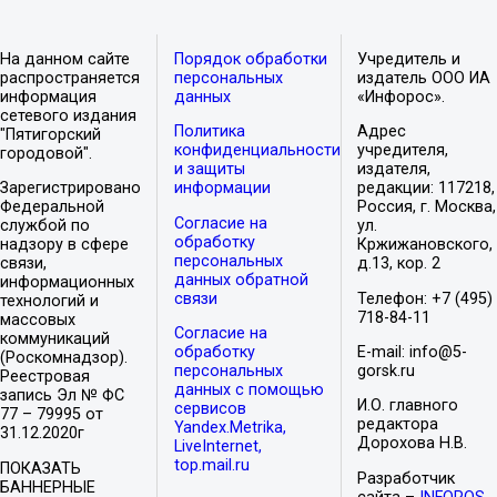
На данном сайте
Порядок обработки
Учредитель и
распространяется
персональных
издатель ООО ИА
информация
данных
«Инфорос».
сетевого издания
Политика
Адрес
"Пятигорский
конфиденциальности
учредителя,
городовой".
и защиты
издателя,
Зарегистрировано
информации
редакции: 117218,
Федеральной
Россия, г. Москва,
Согласие на
службой по
ул.
обработку
надзору в сфере
Кржижановского,
персональных
связи,
д.13, кор. 2
данных обратной
информационных
связи
Телефон: +7 (495)
технологий и
718-84-11
массовых
Согласие на
коммуникаций
обработку
E-mail: info@5-
(Роскомнадзор).
персональных
gorsk.ru
Реестровая
данных с помощью
запись Эл № ФС
И.О. главного
сервисов
77 – 79995 от
редактора
Yandex.Metrika,
31.12.2020г
Дорохова Н.В.
LiveInternet,
top.mail.ru
ПОКАЗАТЬ
Разработчик
БАННЕРНЫЕ