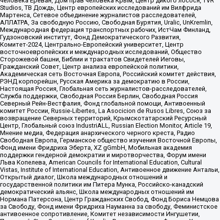
человека Ереван, Дом прав человека Крым, Центр дикого лосося, TVR
Studios, ТВ Дождь, Центр европейских исследований им Вилфрида
Мартенса, Сетевое объединение журналистов расследователей,
АЛЛАТРА, За свободную Россию, Свободная Бурятия, Uralic, UnKremlin,
Международная федерация транспортных рабочих, ИстЧам Финланд,
Гудзоновский институт, Фонд Демократического Развития,
Комитет-2024, Центрально-Европейский университет, Центр
восточноевропейских и международных исследований, Общество
Сторожевой башни, Библии и трактатов Свидетелей Иеговы,
Гражданский Совет, Центр анализа европейской политики,
Академическая сеть Восточная Европа, Российский комитет действия,
РЭНД корпорейшн, Русская Америка за демократию в России,
Настоящая Россия, Глобальная сеть журналистов-расследователей,
Служба поддержки, Свободная Россия Берлин, Свободная Россия
Северный Рейн-Вестфалия, Фонд глобальной помощи, Антивоенный
комитет России, Russie-Libertes, La Asocicion de Rusos Libres, Союз за
возвращение Северных территорий, Крымскотатарский Ресурсный
Центр, Глобальный союз IndustriALL, Russian Election Monitor, Article 19,
Мнение медиа, Федерация анархического черного креста, Радио
Свободная Европа, Германское общество изучения Восточной Европы,
Фонд имени Фридриха Эберта, XZ gGmbH, Мобильная академия
поддержки гендерной демократии и миротворчества, Форум имени
Льва Копелева, American Councils for International Education, Cultural
Vistas, Institute of International Education, Антивоенное движение Антальи,
Открытый диалог, Школа международных отношений и
государственной политики им Питера Мунка, Российско-канадский
демократический альянс, Школа международных отношений им
Нормана Патерсона, Центр Гражданских Свобод, Фонд Бориса Немцова
за Свободу, Фонд имени Фридриха Науманна за свободу, Феминистское
антивоенное сопротивление, Комитет независимости Ингушетии,