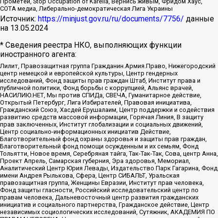
Прометей, Stop Occupation of Karelia, Вернись живым, Фридом Хаус,
СОТА медиа, Либерально-демократическая Лига Украины
Источник:
https://minjust.gov.ru/ru/documents/7756/
данные
на
13.05.2024
* Сведения реестра НКО, выполняющих функции
иностранного агента:
Лилит, Правозащитная группа Гражданин.Армия.Право, Нижегородский
центр немецкой и европейской культуры, Центр гендерных
исследований, Фонд защиты прав граждан Штаб, Институт права и
публичной политики, Фонд борьбы с коррупцией, Альянс врачей,
НАСИЛИЮ.НЕТ, Мы против СПИДа, СВЕЧА, Гуманитарное действие,
Открытый Петербург, Лига Избирателей, Правовая инициатива,
Гражданский Союз, Хасдей Ерушалаим, Центр поддержки и содействия
развитию средств массовой информации, Горячая Линия, В защиту
прав заключенных, Институт глобализации и социальных движений,
Центр социально-информационных инициатив Действие,
Благотворительный фонд охраны здоровья и защиты прав граждан,
Благотворительный фонд помощи осужденным и их семьям, Фонд
Тольятти, Новое время, Серебряная тайга, Так-Так-Так, Сова, центр Анна,
Проект Апрель, Самарская губерния, Эра здоровья, Мемориал,
Аналитический Центр Юрия Левады, Издательство Парк Гагарина, Фонд
имени Андрея Рылькова, Сфера, Центр СИБАЛЬТ, Уральская
правозащитная группа, Женщины Евразии, Институт прав человека,
Фонд защиты гласности, Российский исследовательский центр по
правам человека, Дальневосточный центр развития гражданских
инициатив и социального партнерства, Гражданское действие, Центр
независимых социологических исследований, Сутяжник, АКАДЕМИЯ ПО